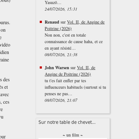
Yasuzō…
24/07/2026, 15:31
Renaud
ourus.
sur
Vol. II, de Angine de
Poitrine (2026)
 on
Non non, c'est en totale
e
connaissance de cause haha, et ce
 vidéo
en ayant résisté…
tidien
08/07/2026, 21:38
raine
John Warsen
sur
Vol. II, de
Angine de Poitrine (2026)
s des
tu t'es fait enfler par tes
és et
influenceurs habituels (surtout si tu
penses ne pas…
 avec
08/07/2026, 21:07
, ces
re
vu
Sur notre table de chevet...
~ un film ~
our