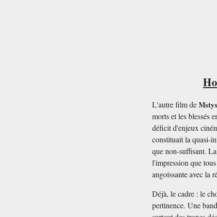
Hor
L'autre film de
Mstys
morts et les blessés 
déficit d'enjeux ciné
constituait la quasi-
que non-suffisant. La
l'impression que tous 
angoissante avec la r
Déjà, le cadre : le ch
pertinence. Une bande
surtout des troncs dé