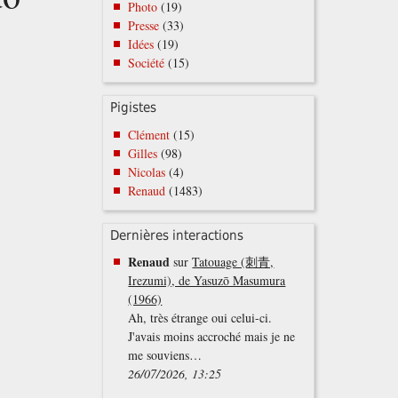
Photo
(19)
Presse
(33)
Idées
(19)
Société
(15)
Pigistes
Clément
(15)
Gilles
(98)
Nicolas
(4)
Renaud
(1483)
Dernières interactions
Renaud
sur
Tatouage (刺青,
Irezumi), de Yasuzō Masumura
(1966)
Ah, très étrange oui celui-ci.
J'avais moins accroché mais je ne
me souviens…
26/07/2026, 13:25