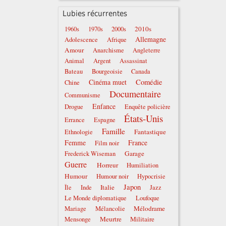
Lubies récurrentes
2010s
1960s
1970s
2000s
Allemagne
Adolescence
Afrique
Amour
Anarchisme
Angleterre
Animal
Argent
Assassinat
Bateau
Bourgeoisie
Canada
Comédie
Cinéma muet
Chine
Documentaire
Communisme
Enfance
Drogue
Enquête policière
États-Unis
Errance
Espagne
Famille
Fantastique
Ethnologie
Femme
France
Film noir
Garage
Frederick Wiseman
Guerre
Horreur
Humiliation
Humour
Humour noir
Hypocrisie
Japon
Italie
Île
Inde
Jazz
Le Monde diplomatique
Loufoque
Mélodrame
Mariage
Mélancolie
Meurtre
Militaire
Mensonge