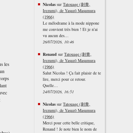
Nicolas
sur
Tatouage (刺青,
Irezumi), de Yasuzō Masumura
(1966)
Le mélodrame à la mode nippone
me convient très bien ! Et je n'ai
vu aucun des…
26/07/2026, 10:46
Renaud
sur
Tatouage (刺青,
Irezumi), de Yasuzō Masumura
us les
(1966)
 un
Salut Nicolas ! Ça fait plaisir de te
corps
lire, merci pour ce retour.
lant
Quelle…
24/07/2026, 16:51
 avec
t
Nicolas
sur
Tatouage (刺青,
Irezumi), de Yasuzō Masumura
(1966)
Merci pour cette belle critique,
Renaud ! Je note bien le nom de
'obus)