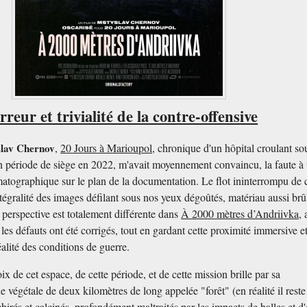
reur et trivialité de la contre-offensive
lav Chernov
,
20 Jours à Marioupol
, chronique d'un hôpital croulant so
en période de siège en 2022, m'avait moyennement convaincu, la faute à
matographique sur le plan de la documentation. Le flot ininterrompu de 
intégralité des images défilant sous nos yeux dégoûtés, matériau aussi brû
 perspective est totalement différente dans
À 2000 mètres d’Andriivka
,
les défauts ont été corrigés, tout en gardant cette proximité immersive e
éalité des conditions de guerre.
oix de cet espace, de cette période, et de cette mission brille par sa
 végétale de deux kilomètres de long appelée "forêt" (en réalité il reste
chirés et calcinés, profondément maltraités par les impacts de balles et d