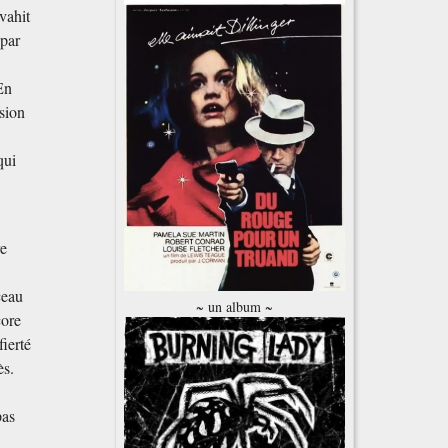
vahit
 par
 En
asion
qui
re
ceau
~ un album ~
core
ierté
ès.
,
pas