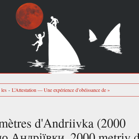
 les
-
L’Attestation — Une expérience d’obéissance de »
mètres d'Andriivka (2000
до Андріївки, 2000 metrіv 