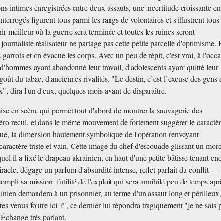
ns intimes enregistrées entre deux assauts, une incertitude croissante en
interrogés figurent tous parmi les rangs de volontaires et s'illustrent tous
ir meilleur où la guerre sera terminée et toutes les ruines seront
 journaliste réalisateur ne partage pas cette petite parcelle d'optimisme.
s garrots et on évacue les corps. Avec un peu de répit, c'est vrai, à l'occ
 d'hommes ayant abandonné leur travail, d'adolescents ayant quitté leur
goût du tabac, d'anciennes rivalités. "Le destin, c’est l’excuse des gens 
x", dira l'un d'eux, quelques mois avant de disparaître.
mise en scène qui permet tout d'abord de montrer la sauvagerie des
zéro recul, et dans le même mouvement de fortement suggérer le caractè
 joue, la dimension hautement symbolique de l'opération renvoyant
caractère triste et vain. Cette image du chef d'escouade glissant un mor
uel il a fixé le drapeau ukrainien, en haut d'une petite bâtisse tenant en
cle, dégage un parfum d'absurdité intense, reflet parfait du conflit — f
mpli sa mission, futilité de l'exploit qui sera annihilé peu de temps apr
nien demandera à un prisonnier, au terme d'un assaut long et périlleux
tes venus foutre ici ?", ce dernier lui répondra tragiquement "je ne sais 
. Échange très parlant.