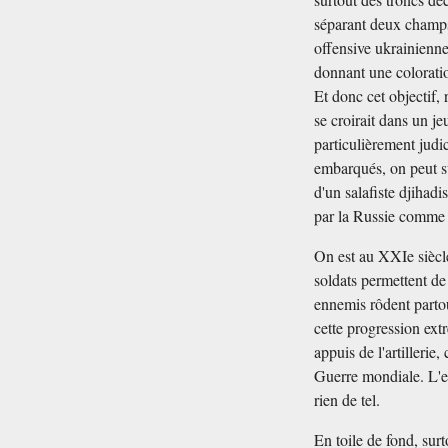
séparant deux champs
offensive ukrainienne
donnant une colorati
Et donc cet objectif,
se croirait dans un j
particulièrement jud
embarqués, on peut su
d'un salafiste djihadis
par la Russie comme s
On est au XXIe siècl
soldats permettent de 
ennemis rôdent partou
cette progression ext
appuis de l'artillerie
Guerre mondiale. L'eff
rien de tel.
En toile de fond, sur