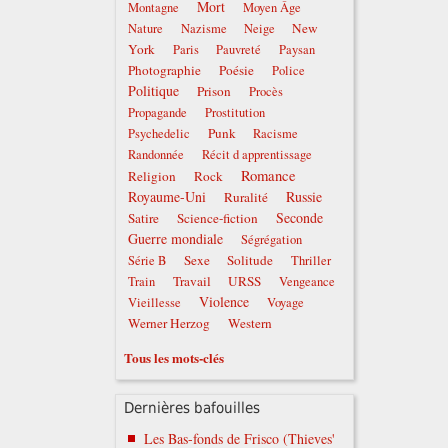
Mort
Montagne
Moyen Âge
New
Nature
Nazisme
Neige
York
Paris
Pauvreté
Paysan
Photographie
Poésie
Police
Politique
Prison
Procès
Propagande
Prostitution
Punk
Psychedelic
Racisme
Randonnée
Récit d apprentissage
Romance
Religion
Rock
Royaume-Uni
Russie
Ruralité
Seconde
Satire
Science-fiction
Guerre mondiale
Ségrégation
Sexe
Solitude
Série B
Thriller
Travail
URSS
Train
Vengeance
Violence
Vieillesse
Voyage
Werner Herzog
Western
Tous les mots-clés
Dernières bafouilles
Les Bas-fonds de Frisco (Thieves'