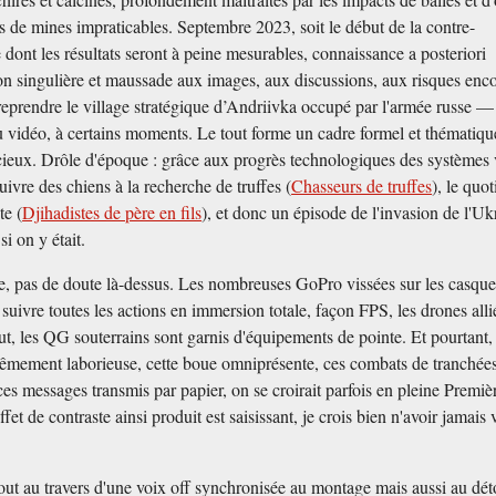
 de mines impraticables. Septembre 2023, soit le début de la contre-
 dont les résultats seront à peine mesurables, connaissance a posteriori
on singulière et maussade aux images, aux discussions, aux risques enc
 reprendre le village stratégique d’Andriivka occupé par l'armée russe —
eu vidéo, à certains moments. Le tout forme un cadre formel et thématiqu
icieux. Drôle d'époque : grâce aux progrès technologiques des systèmes
ivre des chiens à la recherche de truffes (
Chasseurs de truffes
), le quo
te (
Djihadistes de père en fils
), et donc un épisode de l'invasion de l'Uk
i on y était.
e, pas de doute là-dessus. Les nombreuses GoPro vissées sur les casque
suivre toutes les actions en immersion totale, façon FPS, les drones alli
t, les QG souterrains sont garnis d'équipements de pointe. Et pourtant,
rêmement laborieuse, cette boue omniprésente, ces combats de tranchées
, ces messages transmis par papier, on se croirait parfois en pleine Premiè
et de contraste ainsi produit est saisissant, je crois bien n'avoir jamais 
tout au travers d'une voix off synchronisée au montage mais aussi au dét