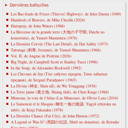
Dernières bafouilles
Les Bas-fonds de Frisco (Thieves' Highway), de Jules Dassin (1949)
Hundreds of Beavers, de Mike Cheslik (2024)
Hairspray, de John Waters (1988)
La Berceuse de la grande terre (大地の子守唄, Daichi no
komoriuta), de Yasuzō Masumura (1976)
La Dernière Corvée (The Last Detail), de Hal Ashby (1973)
Tatouage (刺青, Irezumi), de Yasuzō Masumura (1966)
Vol. II, de Angine de Poitrine (2026)
Big Night, de Campbell Scott et Stanley Tucci (1996)
In the Soup, de Alexandre Rockwell (1992)
Les Chevaux de feu (Тіні забутих предків, Тени забытых
предков), de Sergueï Paradjanov (1965)
La Divine (神女, Shén nǚ), de Wu Yonggang (1934)
La Terre jaune (黄土地, Huáng tǔdì), de Chen Kaige (1984)
Mimosas, la voie de l'Atlas (Las Mimosas), de Óliver Laxe (2016)
Le Samouraï et le Shogun (柳生一族の陰謀, Yagyū ichizoku no
inbō), de Kinji Fukasaku (1978)
La Dernière Chance (Fat City), de John Huston (1972)
A Legend or Was It? (死闘の伝説, Shitō no densetsu), de Keisuke
Kinoshita (1963)