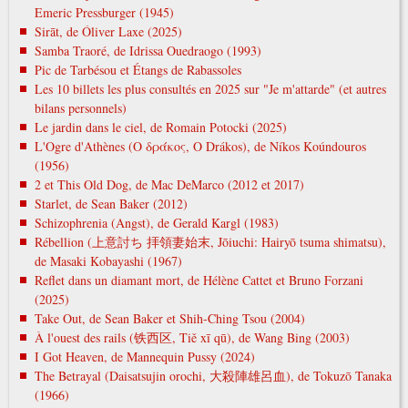
Emeric Pressburger (1945)
Sirāt, de Óliver Laxe (2025)
Samba Traoré, de Idrissa Ouedraogo (1993)
Pic de Tarbésou et Étangs de Rabassoles
Les 10 billets les plus consultés en 2025 sur "Je m'attarde" (et autres
bilans personnels)
Le jardin dans le ciel, de Romain Potocki (2025)
L'Ogre d'Athènes (Ο δράκος, O Drákos), de Níkos Koúndouros
(1956)
2 et This Old Dog, de Mac DeMarco (2012 et 2017)
Starlet, de Sean Baker (2012)
Schizophrenia (Angst), de Gerald Kargl (1983)
Rébellion (上意討ち 拝領妻始末, Jōiuchi: Hairyō tsuma shimatsu),
de Masaki Kobayashi (1967)
Reflet dans un diamant mort, de Hélène Cattet et Bruno Forzani
(2025)
Take Out, de Sean Baker et Shih-Ching Tsou (2004)
À l'ouest des rails (铁西区, Tiě xī qū), de Wang Bing (2003)
I Got Heaven, de Mannequin Pussy (2024)
The Betrayal (Daisatsujin orochi, 大殺陣雄呂血), de Tokuzō Tanaka
(1966)