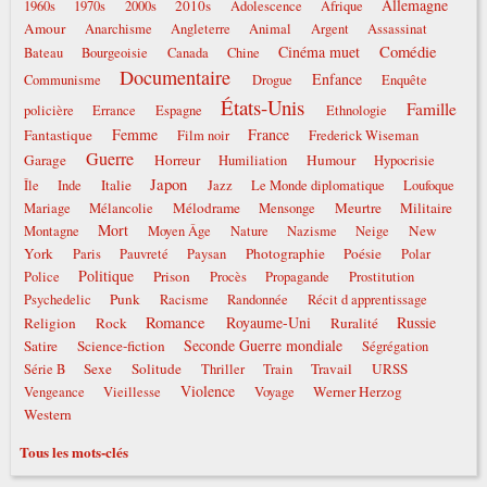
Allemagne
2010s
1960s
1970s
2000s
Adolescence
Afrique
Amour
Anarchisme
Angleterre
Animal
Argent
Assassinat
Comédie
Cinéma muet
Bateau
Bourgeoisie
Canada
Chine
Documentaire
Enfance
Communisme
Drogue
Enquête
États-Unis
Famille
policière
Errance
Espagne
Ethnologie
Femme
France
Fantastique
Film noir
Frederick Wiseman
Guerre
Garage
Horreur
Humour
Humiliation
Hypocrisie
Japon
Italie
Île
Inde
Jazz
Le Monde diplomatique
Loufoque
Mélodrame
Meurtre
Militaire
Mariage
Mélancolie
Mensonge
Mort
New
Montagne
Moyen Âge
Nature
Nazisme
Neige
York
Photographie
Poésie
Paris
Pauvreté
Paysan
Polar
Politique
Prison
Police
Procès
Propagande
Prostitution
Punk
Psychedelic
Racisme
Randonnée
Récit d apprentissage
Romance
Royaume-Uni
Russie
Religion
Rock
Ruralité
Seconde Guerre mondiale
Satire
Science-fiction
Ségrégation
Sexe
Solitude
Travail
URSS
Série B
Thriller
Train
Violence
Werner Herzog
Vengeance
Vieillesse
Voyage
Western
Tous les mots-clés