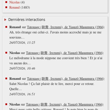
Nicolas
(4)
Renaud
(1483)
Dernières interactions
Renaud
sur
Tatouage (刺青, Irezumi), de Yasuzō Masumura (1966)
Ah, très étrange oui celui-ci. J'avais moins accroché mais je ne me
souviens…
26/07/2026, 13:25
Nicolas
sur
Tatouage (刺青, Irezumi), de Yasuzō Masumura (1966)
Le mélodrame à la mode nippone me convient très bien ! Et je n'ai
vu aucun des…
26/07/2026, 10:46
Renaud
sur
Tatouage (刺青, Irezumi), de Yasuzō Masumura (1966)
Salut Nicolas ! Ça fait plaisir de te lire, merci pour ce retour.
Quelle…
24/07/2026, 16:51
Nicolas
sur
Tatouage (刺青, Irezumi), de Yasuzō Masumura (1966)
Merci pour cette belle critique, Renaud ! Je note bien le nom de