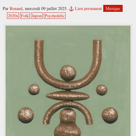
Par
Renaud
,
mercredi 09 juillet 2025.
Lien permanent
Musique
2020s
Folk
Japon
Psychedelic