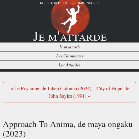
ALLER AUX DERNIERS COMMENTAIRES
Je m'attarde
Je m'attarde
Les Chroniques
Les Attardés
« Le Royaume, de Julien Colonna (2024)
-
City of Hope, de
John Sayles (1991) »
Approach To Anima, de maya ongaku
(2023)