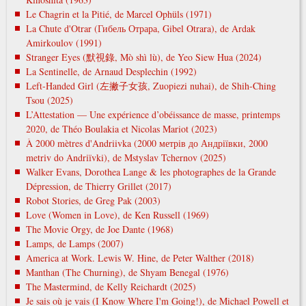
Le Chagrin et la Pitié, de Marcel Ophüls (1971)
La Chute d'Otrar (Гибель Отрара, Gibel Otrara), de Ardak
Amirkoulov (1991)
Stranger Eyes (默視錄, Mò shì lù), de Yeo Siew Hua (2024)
La Sentinelle, de Arnaud Desplechin (1992)
Left-Handed Girl (左撇子女孩, Zuopiezi nuhai), de Shih-Ching
Tsou (2025)
L’Attestation — Une expérience d’obéissance de masse, printemps
2020, de Théo Boulakia et Nicolas Mariot (2023)
À 2000 mètres d'Andriivka (2000 метрів до Андріївки, 2000
metrіv do Andrіїvki), de Mstyslav Tchernov (2025)
Walker Evans, Dorothea Lange & les photographes de la Grande
Dépression, de Thierry Grillet (2017)
Robot Stories, de Greg Pak (2003)
Love (Women in Love), de Ken Russell (1969)
The Movie Orgy, de Joe Dante (1968)
Lamps, de Lamps (2007)
America at Work. Lewis W. Hine, de Peter Walther (2018)
Manthan (The Churning), de Shyam Benegal (1976)
The Mastermind, de Kelly Reichardt (2025)
Je sais où je vais (I Know Where I'm Going!), de Michael Powell et