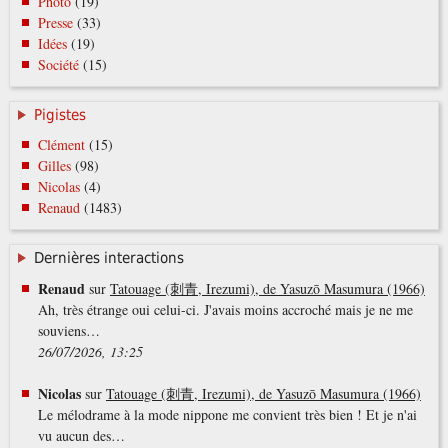
Photo
(19)
Presse
(33)
Idées
(19)
Société
(15)
Pigistes
Clément
(15)
Gilles
(98)
Nicolas
(4)
Renaud
(1483)
Dernières interactions
Renaud
sur
Tatouage (刺青, Irezumi), de Yasuzō Masumura (1966)
Ah, très étrange oui celui-ci. J'avais moins accroché mais je ne me
souviens…
26/07/2026, 13:25
Nicolas
sur
Tatouage (刺青, Irezumi), de Yasuzō Masumura (1966)
Le mélodrame à la mode nippone me convient très bien ! Et je n'ai
vu aucun des…