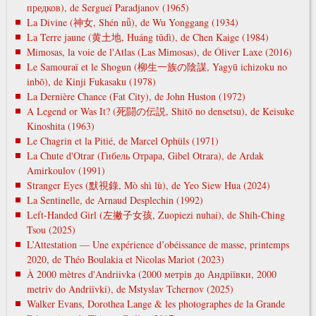
предков), de Sergueï Paradjanov (1965)
La Divine (神女, Shén nǚ), de Wu Yonggang (1934)
La Terre jaune (黄土地, Huáng tǔdì), de Chen Kaige (1984)
Mimosas, la voie de l'Atlas (Las Mimosas), de Óliver Laxe (2016)
Le Samouraï et le Shogun (柳生一族の陰謀, Yagyū ichizoku no
inbō), de Kinji Fukasaku (1978)
La Dernière Chance (Fat City), de John Huston (1972)
A Legend or Was It? (死闘の伝説, Shitō no densetsu), de Keisuke
Kinoshita (1963)
Le Chagrin et la Pitié, de Marcel Ophüls (1971)
La Chute d'Otrar (Гибель Отрара, Gibel Otrara), de Ardak
Amirkoulov (1991)
Stranger Eyes (默視錄, Mò shì lù), de Yeo Siew Hua (2024)
La Sentinelle, de Arnaud Desplechin (1992)
Left-Handed Girl (左撇子女孩, Zuopiezi nuhai), de Shih-Ching
Tsou (2025)
L’Attestation — Une expérience d’obéissance de masse, printemps
2020, de Théo Boulakia et Nicolas Mariot (2023)
À 2000 mètres d'Andriivka (2000 метрів до Андріївки, 2000
metrіv do Andrіїvki), de Mstyslav Tchernov (2025)
Walker Evans, Dorothea Lange & les photographes de la Grande