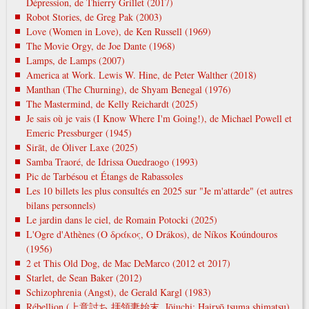
Dépression, de Thierry Grillet (2017)
Robot Stories, de Greg Pak (2003)
Love (Women in Love), de Ken Russell (1969)
The Movie Orgy, de Joe Dante (1968)
Lamps, de Lamps (2007)
America at Work. Lewis W. Hine, de Peter Walther (2018)
Manthan (The Churning), de Shyam Benegal (1976)
The Mastermind, de Kelly Reichardt (2025)
Je sais où je vais (I Know Where I'm Going!), de Michael Powell et
Emeric Pressburger (1945)
Sirāt, de Óliver Laxe (2025)
Samba Traoré, de Idrissa Ouedraogo (1993)
Pic de Tarbésou et Étangs de Rabassoles
Les 10 billets les plus consultés en 2025 sur "Je m'attarde" (et autres
bilans personnels)
Le jardin dans le ciel, de Romain Potocki (2025)
L'Ogre d'Athènes (Ο δράκος, O Drákos), de Níkos Koúndouros
(1956)
2 et This Old Dog, de Mac DeMarco (2012 et 2017)
Starlet, de Sean Baker (2012)
Schizophrenia (Angst), de Gerald Kargl (1983)
Rébellion (上意討ち 拝領妻始末, Jōiuchi: Hairyō tsuma shimatsu),