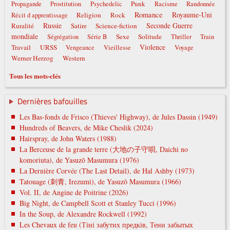
Punk
Propagande
Prostitution
Psychedelic
Racisme
Randonnée
Romance
Royaume-Uni
Religion
Rock
Récit d apprentissage
Russie
Seconde Guerre
Ruralité
Satire
Science-fiction
mondiale
Sexe
Solitude
Ségrégation
Série B
Thriller
Train
Violence
Travail
URSS
Vengeance
Vieillesse
Voyage
Werner Herzog
Western
Tous les mots-clés
Dernières bafouilles
Les Bas-fonds de Frisco (Thieves' Highway), de Jules Dassin (1949)
Hundreds of Beavers, de Mike Cheslik (2024)
Hairspray, de John Waters (1988)
La Berceuse de la grande terre (大地の子守唄, Daichi no
komoriuta), de Yasuzō Masumura (1976)
La Dernière Corvée (The Last Detail), de Hal Ashby (1973)
Tatouage (刺青, Irezumi), de Yasuzō Masumura (1966)
Vol. II, de Angine de Poitrine (2026)
Big Night, de Campbell Scott et Stanley Tucci (1996)
In the Soup, de Alexandre Rockwell (1992)
Les Chevaux de feu (Тіні забутих предків, Тени забытых