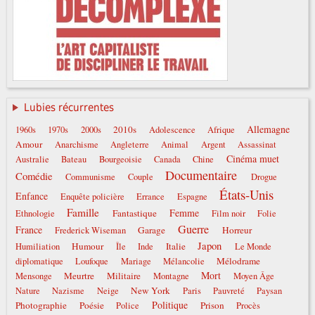
Lubies récurrentes
Allemagne
2010s
1960s
1970s
2000s
Adolescence
Afrique
Amour
Anarchisme
Angleterre
Animal
Argent
Assassinat
Cinéma muet
Australie
Bateau
Bourgeoisie
Canada
Chine
Documentaire
Comédie
Communisme
Couple
Drogue
États-Unis
Enfance
Enquête policière
Errance
Espagne
Famille
Femme
Fantastique
Ethnologie
Film noir
Folie
Guerre
France
Garage
Horreur
Frederick Wiseman
Japon
Humour
Italie
Humiliation
Île
Inde
Le Monde
Mélodrame
diplomatique
Loufoque
Mariage
Mélancolie
Mort
Meurtre
Militaire
Mensonge
Montagne
Moyen Âge
New York
Nature
Nazisme
Neige
Paris
Pauvreté
Paysan
Politique
Photographie
Poésie
Prison
Police
Procès