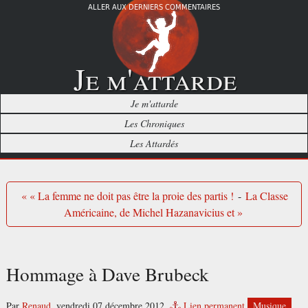
ALLER AUX DERNIERS COMMENTAIRES
Je m'attarde
Je m'attarde
Les Chroniques
Les Attardés
« « La femme ne doit pas être la proie des partis !
-
La Classe
Américaine, de Michel Hazanavicius et »
Hommage à Dave Brubeck
Par
Renaud
,
vendredi 07 décembre 2012.
Lien permanent
Musique