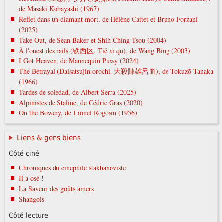
de Masaki Kobayashi (1967)
Reflet dans un diamant mort, de Hélène Cattet et Bruno Forzani
(2025)
Take Out, de Sean Baker et Shih-Ching Tsou (2004)
À l'ouest des rails (铁西区, Tiě xī qū), de Wang Bing (2003)
I Got Heaven, de Mannequin Pussy (2024)
The Betrayal (Daisatsujin orochi, 大殺陣雄呂血), de Tokuzō Tanaka
(1966)
Tardes de soledad, de Albert Serra (2025)
Alpinistes de Staline, de Cédric Gras (2020)
On the Bowery, de Lionel Rogosin (1956)
Liens & gens biens
Côté ciné
Chroniques du cinéphile stakhanoviste
Il a osé !
La Saveur des goûts amers
Shangols
Côté lecture