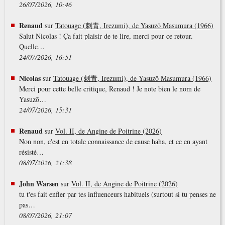
26/07/2026, 10:46
Renaud
sur
Tatouage (刺青, Irezumi), de Yasuzō Masumura (1966)
Salut Nicolas ! Ça fait plaisir de te lire, merci pour ce retour.
Quelle…
24/07/2026, 16:51
Nicolas
sur
Tatouage (刺青, Irezumi), de Yasuzō Masumura (1966)
Merci pour cette belle critique, Renaud ! Je note bien le nom de
Yasuzō…
24/07/2026, 15:31
Renaud
sur
Vol. II, de Angine de Poitrine (2026)
Non non, c'est en totale connaissance de cause haha, et ce en ayant
résisté…
08/07/2026, 21:38
John Warsen
sur
Vol. II, de Angine de Poitrine (2026)
tu t'es fait enfler par tes influenceurs habituels (surtout si tu penses ne
pas…
08/07/2026, 21:07