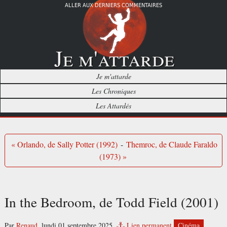
ALLER AUX DERNIERS COMMENTAIRES
Je m'attarde
Je m'attarde
Les Chroniques
Les Attardés
« Orlando, de Sally Potter (1992)
-
Themroc, de Claude Faraldo
(1973) »
In the Bedroom, de Todd Field (2001)
Par
Renaud
,
lundi 01 septembre 2025.
Lien permanent
Cinéma