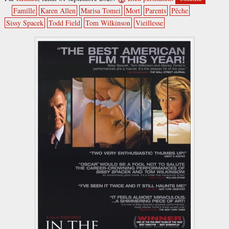
Famille
Karen Allen
Marisa Tomei
Mort
Parents
Pêche
Sissy Spacek
Todd Field
Tom Wilkinson
Vieillesse