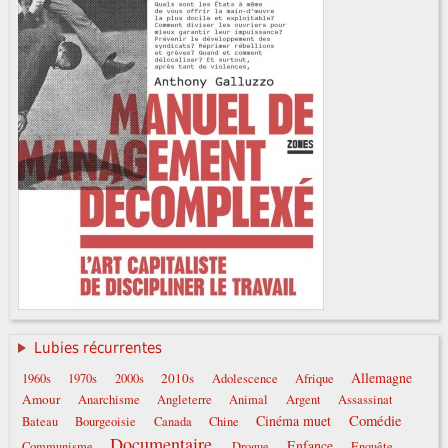
Lubies récurrentes
Allemagne
2010s
1960s
1970s
2000s
Adolescence
Afrique
Amour
Anarchisme
Angleterre
Animal
Argent
Assassinat
Comédie
Cinéma muet
Bateau
Bourgeoisie
Canada
Chine
Documentaire
Enfance
Communisme
Drogue
Enquête