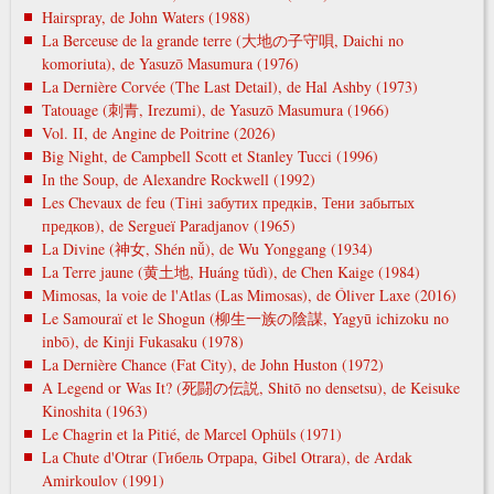
Hairspray, de John Waters (1988)
La Berceuse de la grande terre (大地の子守唄, Daichi no
komoriuta), de Yasuzō Masumura (1976)
La Dernière Corvée (The Last Detail), de Hal Ashby (1973)
Tatouage (刺青, Irezumi), de Yasuzō Masumura (1966)
Vol. II, de Angine de Poitrine (2026)
Big Night, de Campbell Scott et Stanley Tucci (1996)
In the Soup, de Alexandre Rockwell (1992)
Les Chevaux de feu (Тіні забутих предків, Тени забытых
предков), de Sergueï Paradjanov (1965)
La Divine (神女, Shén nǚ), de Wu Yonggang (1934)
La Terre jaune (黄土地, Huáng tǔdì), de Chen Kaige (1984)
Mimosas, la voie de l'Atlas (Las Mimosas), de Óliver Laxe (2016)
Le Samouraï et le Shogun (柳生一族の陰謀, Yagyū ichizoku no
inbō), de Kinji Fukasaku (1978)
La Dernière Chance (Fat City), de John Huston (1972)
A Legend or Was It? (死闘の伝説, Shitō no densetsu), de Keisuke
Kinoshita (1963)
Le Chagrin et la Pitié, de Marcel Ophüls (1971)
La Chute d'Otrar (Гибель Отрара, Gibel Otrara), de Ardak
Amirkoulov (1991)