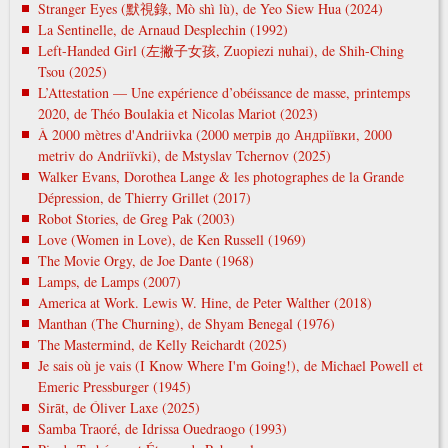
Stranger Eyes (默視錄, Mò shì lù), de Yeo Siew Hua (2024)
La Sentinelle, de Arnaud Desplechin (1992)
Left-Handed Girl (左撇子女孩, Zuopiezi nuhai), de Shih-Ching
Tsou (2025)
L’Attestation — Une expérience d’obéissance de masse, printemps
2020, de Théo Boulakia et Nicolas Mariot (2023)
À 2000 mètres d'Andriivka (2000 метрів до Андріївки, 2000
metrіv do Andrіїvki), de Mstyslav Tchernov (2025)
Walker Evans, Dorothea Lange & les photographes de la Grande
Dépression, de Thierry Grillet (2017)
Robot Stories, de Greg Pak (2003)
Love (Women in Love), de Ken Russell (1969)
The Movie Orgy, de Joe Dante (1968)
Lamps, de Lamps (2007)
America at Work. Lewis W. Hine, de Peter Walther (2018)
Manthan (The Churning), de Shyam Benegal (1976)
The Mastermind, de Kelly Reichardt (2025)
Je sais où je vais (I Know Where I'm Going!), de Michael Powell et
Emeric Pressburger (1945)
Sirāt, de Óliver Laxe (2025)
Samba Traoré, de Idrissa Ouedraogo (1993)