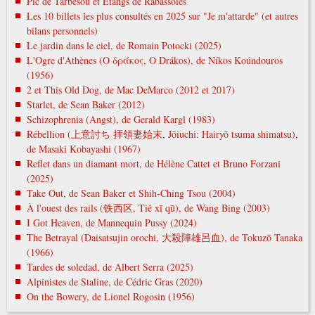
Pic de Tarbésou et Étangs de Rabassoles
Les 10 billets les plus consultés en 2025 sur "Je m'attarde" (et autres
bilans personnels)
Le jardin dans le ciel, de Romain Potocki (2025)
L'Ogre d'Athènes (Ο δράκος, O Drákos), de Níkos Koúndouros
(1956)
2 et This Old Dog, de Mac DeMarco (2012 et 2017)
Starlet, de Sean Baker (2012)
Schizophrenia (Angst), de Gerald Kargl (1983)
Rébellion (上意討ち 拝領妻始末, Jōiuchi: Hairyō tsuma shimatsu),
de Masaki Kobayashi (1967)
Reflet dans un diamant mort, de Hélène Cattet et Bruno Forzani
(2025)
Take Out, de Sean Baker et Shih-Ching Tsou (2004)
À l'ouest des rails (铁西区, Tiě xī qū), de Wang Bing (2003)
I Got Heaven, de Mannequin Pussy (2024)
The Betrayal (Daisatsujin orochi, 大殺陣雄呂血), de Tokuzō Tanaka
(1966)
Tardes de soledad, de Albert Serra (2025)
Alpinistes de Staline, de Cédric Gras (2020)
On the Bowery, de Lionel Rogosin (1956)