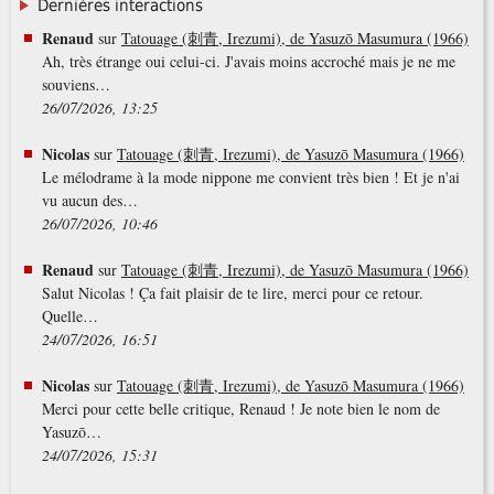
Dernières interactions
Renaud
sur
Tatouage (刺青, Irezumi), de Yasuzō Masumura (1966)
Ah, très étrange oui celui-ci. J'avais moins accroché mais je ne me
souviens…
26/07/2026, 13:25
Nicolas
sur
Tatouage (刺青, Irezumi), de Yasuzō Masumura (1966)
Le mélodrame à la mode nippone me convient très bien ! Et je n'ai
vu aucun des…
26/07/2026, 10:46
Renaud
sur
Tatouage (刺青, Irezumi), de Yasuzō Masumura (1966)
Salut Nicolas ! Ça fait plaisir de te lire, merci pour ce retour.
Quelle…
24/07/2026, 16:51
Nicolas
sur
Tatouage (刺青, Irezumi), de Yasuzō Masumura (1966)
Merci pour cette belle critique, Renaud ! Je note bien le nom de
Yasuzō…
24/07/2026, 15:31