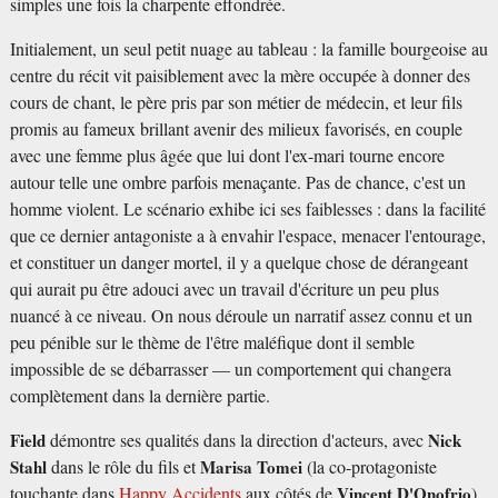
simples une fois la charpente effondrée.
Initialement, un seul petit nuage au tableau : la famille bourgeoise au
centre du récit vit paisiblement avec la mère occupée à donner des
cours de chant, le père pris par son métier de médecin, et leur fils
promis au fameux brillant avenir des milieux favorisés, en couple
avec une femme plus âgée que lui dont l'ex-mari tourne encore
autour telle une ombre parfois menaçante. Pas de chance, c'est un
homme violent. Le scénario exhibe ici ses faiblesses : dans la facilité
que ce dernier antagoniste a à envahir l'espace, menacer l'entourage,
et constituer un danger mortel, il y a quelque chose de dérangeant
qui aurait pu être adouci avec un travail d'écriture un peu plus
nuancé à ce niveau. On nous déroule un narratif assez connu et un
peu pénible sur le thème de l'être maléfique dont il semble
impossible de se débarrasser — un comportement qui changera
complètement dans la dernière partie.
Field
démontre ses qualités dans la direction d'acteurs, avec
Nick
Stahl
dans le rôle du fils et
Marisa Tomei
(la co-protagoniste
touchante dans
Happy Accidents
aux côtés de
Vincent D'Onofrio
)