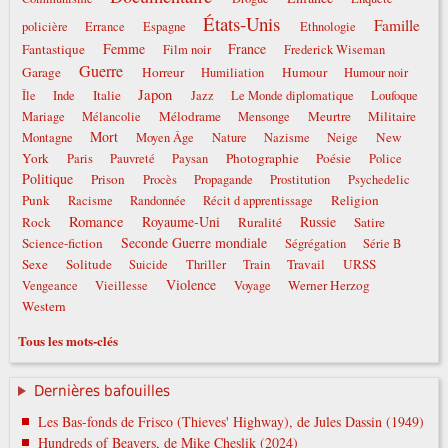
États-Unis
Famille
policière
Errance
Espagne
Ethnologie
Femme
France
Fantastique
Film noir
Frederick Wiseman
Guerre
Garage
Horreur
Humour
Humiliation
Humour noir
Japon
Italie
Île
Inde
Jazz
Le Monde diplomatique
Loufoque
Mélodrame
Meurtre
Militaire
Mariage
Mélancolie
Mensonge
Mort
New
Montagne
Moyen Âge
Nature
Nazisme
Neige
York
Photographie
Poésie
Paris
Pauvreté
Paysan
Police
Politique
Prison
Procès
Propagande
Prostitution
Psychedelic
Punk
Religion
Racisme
Randonnée
Récit d apprentissage
Romance
Royaume-Uni
Russie
Rock
Ruralité
Satire
Seconde Guerre mondiale
Science-fiction
Ségrégation
Série B
Sexe
Solitude
Travail
URSS
Suicide
Thriller
Train
Violence
Werner Herzog
Vengeance
Vieillesse
Voyage
Western
Tous les mots-clés
Dernières bafouilles
Les Bas-fonds de Frisco (Thieves' Highway), de Jules Dassin (1949)
Hundreds of Beavers, de Mike Cheslik (2024)