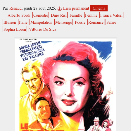
Par
Renaud
,
jeudi 28 août 2025.
Lien permanent
Cinéma
Alberto Sordi
Comédie
Dino Risi
Famille
Femme
Franca Valeri
Illusion
Italie
Manipulation
Mensonge
Poésie
Romance
Satire
Sophia Loren
Vittorio De Sica