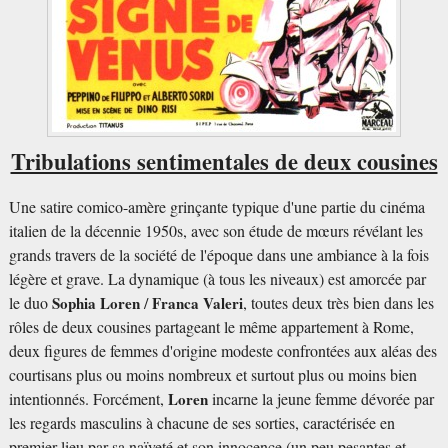
Tribulations sentimentales de deux cousines
Une satire comico-amère grinçante typique d'une partie du cinéma
italien de la décennie 1950s, avec son étude de mœurs révélant les
grands travers de la société de l'époque dans une ambiance à la fois
légère et grave. La dynamique (à tous les niveaux) est amorcée par
le duo
Sophia Loren
/
Franca Valeri
, toutes deux très bien dans les
rôles de deux cousines partageant le même appartement à Rome,
deux figures de femmes d'origine modeste confrontées aux aléas des
courtisans plus ou moins nombreux et surtout plus ou moins bien
intentionnés. Forcément,
Loren
incarne la jeune femme dévorée par
les regards masculins à chacune de ses sorties, caractérisée en
premier lieu par sa naïveté et son innocence (un peu pesantes et