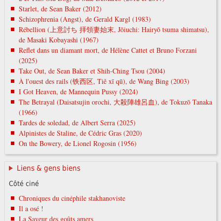
Starlet, de Sean Baker (2012)
Schizophrenia (Angst), de Gerald Kargl (1983)
Rébellion (上意討ち 拝領妻始末, Jōiuchi: Hairyō tsuma shimatsu),
de Masaki Kobayashi (1967)
Reflet dans un diamant mort, de Hélène Cattet et Bruno Forzani
(2025)
Take Out, de Sean Baker et Shih-Ching Tsou (2004)
À l'ouest des rails (铁西区, Tiě xī qū), de Wang Bing (2003)
I Got Heaven, de Mannequin Pussy (2024)
The Betrayal (Daisatsujin orochi, 大殺陣雄呂血), de Tokuzō Tanaka
(1966)
Tardes de soledad, de Albert Serra (2025)
Alpinistes de Staline, de Cédric Gras (2020)
On the Bowery, de Lionel Rogosin (1956)
Liens & gens biens
Côté ciné
Chroniques du cinéphile stakhanoviste
Il a osé !
La Saveur des goûts amers