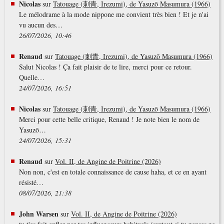
Nicolas
sur
Tatouage (刺青, Irezumi), de Yasuzō Masumura (1966)
Le mélodrame à la mode nippone me convient très bien ! Et je n'ai
vu aucun des…
26/07/2026, 10:46
Renaud
sur
Tatouage (刺青, Irezumi), de Yasuzō Masumura (1966)
Salut Nicolas ! Ça fait plaisir de te lire, merci pour ce retour.
Quelle…
24/07/2026, 16:51
Nicolas
sur
Tatouage (刺青, Irezumi), de Yasuzō Masumura (1966)
Merci pour cette belle critique, Renaud ! Je note bien le nom de
Yasuzō…
24/07/2026, 15:31
Renaud
sur
Vol. II, de Angine de Poitrine (2026)
Non non, c'est en totale connaissance de cause haha, et ce en ayant
résisté…
08/07/2026, 21:38
John Warsen
sur
Vol. II, de Angine de Poitrine (2026)