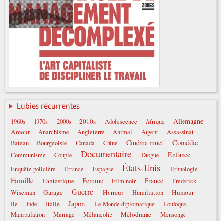
Lubies récurrentes
Allemagne
2010s
1960s
1970s
2000s
Adolescence
Afrique
Amour
Anarchisme
Angleterre
Animal
Argent
Assassinat
Comédie
Cinéma muet
Bateau
Bourgeoisie
Canada
Chine
Documentaire
Enfance
Communisme
Couple
Drogue
États-Unis
Enquête policière
Errance
Espagne
Ethnologie
Famille
Femme
France
Fantastique
Film noir
Frederick
Guerre
Garage
Horreur
Humour
Wiseman
Humiliation
Japon
Italie
Île
Inde
Le Monde diplomatique
Loufoque
Mélodrame
Manipulation
Mariage
Mélancolie
Mensonge