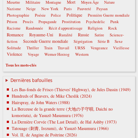
Mort
Meurtre
Militaire
Montagne
Moyen Âge
Nature
New York
Nazisme
Neige
Paris
Pauvreté
Paysan
Politique
Photographie
Poésie
Police
Première Guerre mondiale
Prison
Punk
Procès
Propagande
Prostitution
Psychedelic
Religion
Rock
Racisme
Randonnée
Récit d apprentissage
Romance
Royaume-Uni
Russie
Ruralité
Satire
Science-
Seconde Guerre mondiale
fiction
Sexe
Ségrégation
Série B
Solitude
Travail
URSS
Thriller
Train
Vengeance
Vieillesse
Violence
Werner Herzog
Western
Voyage
Tous les mots-clés
Dernières bafouilles
Les Bas-fonds de Frisco (Thieves' Highway), de Jules Dassin (1949)
Hundreds of Beavers, de Mike Cheslik (2024)
Hairspray, de John Waters (1988)
La Berceuse de la grande terre (大地の子守唄, Daichi no
komoriuta), de Yasuzō Masumura (1976)
La Dernière Corvée (The Last Detail), de Hal Ashby (1973)
Tatouage (刺青, Irezumi), de Yasuzō Masumura (1966)
Vol. II, de Angine de Poitrine (2026)