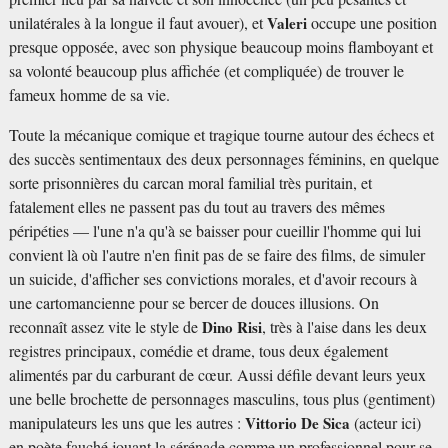
unilatérales à la longue il faut avouer), et
Valeri
occupe une position
presque opposée, avec son physique beaucoup moins flamboyant et
sa volonté beaucoup plus affichée (et compliquée) de trouver le
fameux homme de sa vie.
Toute la mécanique comique et tragique tourne autour des échecs et
des succès sentimentaux des deux personnages féminins, en quelque
sorte prisonnières du carcan moral familial très puritain, et
fatalement elles ne passent pas du tout au travers des mêmes
péripéties — l'une n'a qu'à se baisser pour cueillir l'homme qui lui
convient là où l'autre n'en finit pas de se faire des films, de simuler
un suicide, d'afficher ses convictions morales, et d'avoir recours à
une cartomancienne pour se bercer de douces illusions. On
reconnaît assez vite le style de
Dino Risi
, très à l'aise dans les deux
registres principaux, comédie et drame, tous deux également
alimentés par du carburant de cœur. Aussi défile devant leurs yeux
une belle brochette de personnages masculins, tous plus (gentiment)
manipulateurs les uns que les autres :
Vittorio De Sica
(acteur ici)
en poète fauché jouant la sérénade comme un professionnel pour se