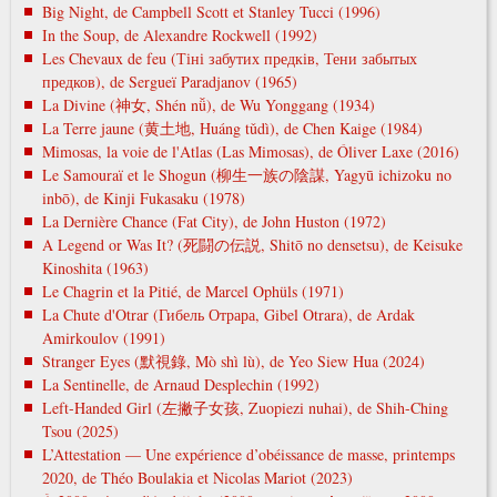
Big Night, de Campbell Scott et Stanley Tucci (1996)
In the Soup, de Alexandre Rockwell (1992)
Les Chevaux de feu (Тіні забутих предків, Тени забытых
предков), de Sergueï Paradjanov (1965)
La Divine (神女, Shén nǚ), de Wu Yonggang (1934)
La Terre jaune (黄土地, Huáng tǔdì), de Chen Kaige (1984)
Mimosas, la voie de l'Atlas (Las Mimosas), de Óliver Laxe (2016)
Le Samouraï et le Shogun (柳生一族の陰謀, Yagyū ichizoku no
inbō), de Kinji Fukasaku (1978)
La Dernière Chance (Fat City), de John Huston (1972)
A Legend or Was It? (死闘の伝説, Shitō no densetsu), de Keisuke
Kinoshita (1963)
Le Chagrin et la Pitié, de Marcel Ophüls (1971)
La Chute d'Otrar (Гибель Отрара, Gibel Otrara), de Ardak
Amirkoulov (1991)
Stranger Eyes (默視錄, Mò shì lù), de Yeo Siew Hua (2024)
La Sentinelle, de Arnaud Desplechin (1992)
Left-Handed Girl (左撇子女孩, Zuopiezi nuhai), de Shih-Ching
Tsou (2025)
L’Attestation — Une expérience d’obéissance de masse, printemps
2020, de Théo Boulakia et Nicolas Mariot (2023)