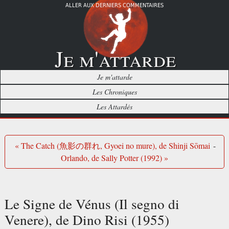
ALLER AUX DERNIERS COMMENTAIRES
Je m'attarde
Je m'attarde
Les Chroniques
Les Attardés
« The Catch (魚影の群れ, Gyoei no mure), de Shinji Sōmai
-
Orlando, de Sally Potter (1992) »
Le Signe de Vénus (Il segno di
Venere), de Dino Risi (1955)