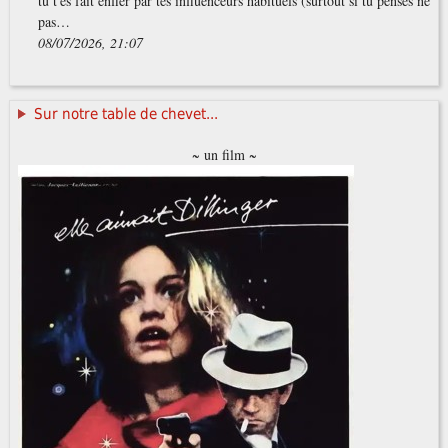
tu t'es fait enfler par tes influenceurs habituels (surtout si tu penses ne
pas…
08/07/2026, 21:07
Sur notre table de chevet...
~ un film ~