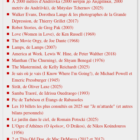
À 2000 mètres d'Andriivka (2000 метрів до Андріївки, 2000
metrіv do Andrіїvki), de Mstyslav Tchernov (2025)
Walker Evans, Dorothea Lange & les photographes de la Grande
Dépression, de Thierry Grillet (2017)
Robot Stories, de Greg Pak (2003)
Love (Women in Love), de Ken Russell (1969)
The Movie Orgy, de Joe Dante (1968)
Lamps, de Lamps (2007)
America at Work. Lewis W. Hine, de Peter Walther (2018)
Manthan (The Churning), de Shyam Benegal (1976)
The Mastermind, de Kelly Reichardt (2025)
Je sais où je vais (I Know Where I'm Going!), de Michael Powell et
Emeric Pressburger (1945)
Sirāt, de Óliver Laxe (2025)
Samba Traoré, de Idrissa Ouedraogo (1993)
Pic de Tarbésou et Étangs de Rabassoles
Les 10 billets les plus consultés en 2025 sur "Je m'attarde" (et autres
bilans personnels)
Le jardin dans le ciel, de Romain Potocki (2025)
L'Ogre d'Athènes (Ο δράκος, O Drákos), de Níkos Koúndouros
(1956)
2 et This Old Dog, de Mac DeMarco (2012 et 2017)