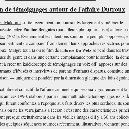
on de témoignages autour de l'affaire Dutroux
er Maldoror
sortie récemment, on pourra très largement y préférer le
inéaste belge
Pauline Beugnies
(par ailleurs photojournaliste) antérieur 
ites
(2021). Évidemment les intentions sont on ne peut plus opposées, et
e peu pertinent de comparer frontalement leurs approches respectives pou
roux. Malgré tout, là où le film de
Fabrice Du Welz
se perd dans les trav
ques du genre et dans une certaine complaisance pour le sordide, la dém
nt à créer un kaléidoscope de témoignages en voix off, apposés sur des
urnaux télévisés et interviews de parents d'enfants disparus, constitue u
raison — uniquement pondéré par la dimension glauque des faits égrainé
it libre et collectif de l'affaire criminelle qui secoua vigoureusement la
s années 1990, élaboré à partir d'une multitude de témoignages issus de
ui furent confrontés à l'époque aux faits divers les plus sordides. Ils son
ais on ne les verra jamais à l'écran : c'est une des caractéristiques princ
nt presque exclusivement dans les vieilles images d'il y a 30 ans collect
es quelques séquences tournées récemment, illustratives, viennent pon