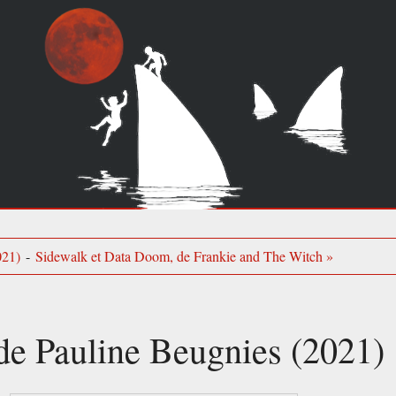
021)
-
Sidewalk et Data Doom, de Frankie and The Witch »
 de Pauline Beugnies (2021)