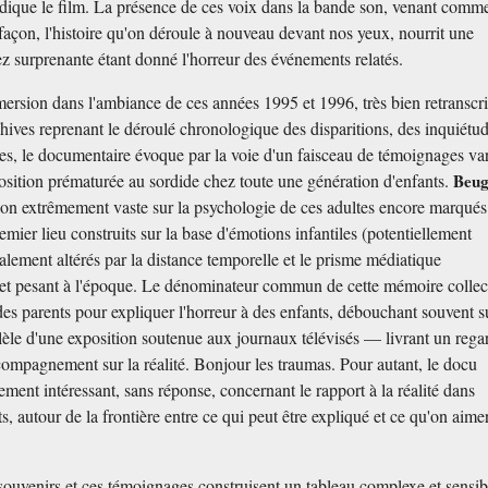
adique le film. La présence de ces voix dans la bande son, venant comm
 façon, l'histoire qu'on déroule à nouveau devant nos yeux, nourrit une
z surprenante étant donné l'horreur des événements relatés.
rsion dans l'ambiance de ces années 1995 et 1996, très bien retranscri
ives reprenant le déroulé chronologique des disparitions, des inquiétud
tes, le documentaire évoque par la voie d'un faisceau de témoignages va
osition prématurée au sordide chez toute une génération d'enfants.
Beug
ion extrêmement vaste sur la psychologie de ces adultes encore marqués
emier lieu construits sur la base d'émotions infantiles (potentiellement
lement altérés par la distance temporelle et le prisme médiatique
et pesant à l'époque. Le dénominateur commun de cette mémoire collect
 des parents pour expliquer l'horreur à des enfants, débouchant souvent s
llèle d'une exposition soutenue aux journaux télévisés — livrant un rega
ompagnement sur la réalité. Bonjour les traumas. Pour autant, le docu
ment intéressant, sans réponse, concernant le rapport à la réalité dans
s, autour de la frontière entre ce qui peut être expliqué et ce qu'on aimer
souvenirs et ces témoignages construisent un tableau complexe et sensib