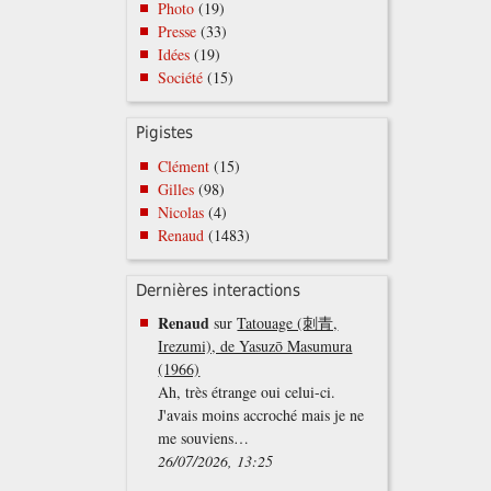
Photo
(19)
Presse
(33)
Idées
(19)
Société
(15)
Pigistes
Clément
(15)
Gilles
(98)
Nicolas
(4)
Renaud
(1483)
Dernières interactions
Renaud
sur
Tatouage (刺青,
Irezumi), de Yasuzō Masumura
(1966)
Ah, très étrange oui celui-ci.
J'avais moins accroché mais je ne
me souviens…
26/07/2026, 13:25