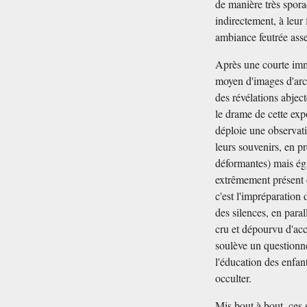
de manière très spor
indirectement, à leur
ambiance feutrée asse
Après une courte imme
moyen d'images d'arch
des révélations abjec
le drame de cette exp
déploie une observat
leurs souvenirs, en pr
déformantes) mais éga
extrêmement présent 
c'est l'impréparation
des silences, en para
cru et dépourvu d'acc
soulève un questionne
l'éducation des enfant
occulter.
Mis bout à bout, ces 