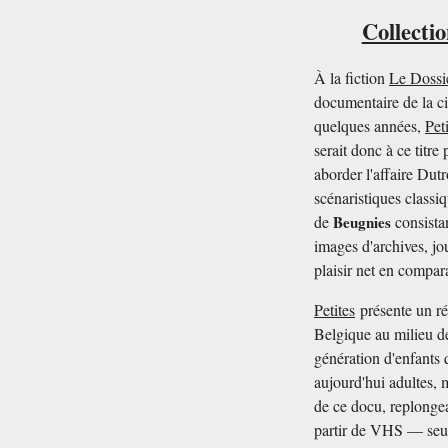
Collecti
À la fiction
Le Dossi
documentaire de la c
quelques années,
Pet
serait donc à ce titr
aborder l'affaire Dut
scénaristiques classi
de
Beugnies
consista
images d'archives, jo
plaisir net en compa
Petites
présente un réc
Belgique au milieu de
génération d'enfants q
aujourd'hui adultes, m
de ce docu, replongea
partir de VHS — seul