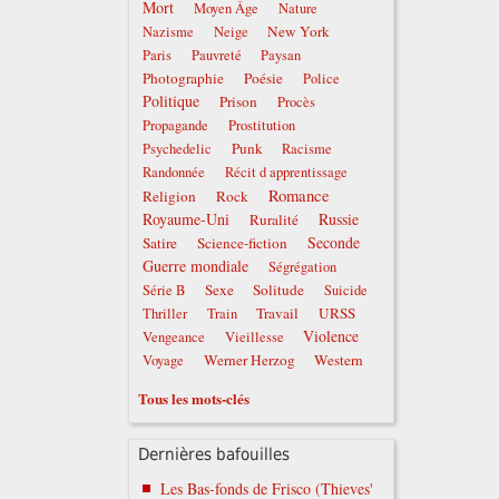
Mort
Moyen Âge
Nature
New York
Nazisme
Neige
Paris
Pauvreté
Paysan
Photographie
Poésie
Police
Politique
Prison
Procès
Propagande
Prostitution
Punk
Psychedelic
Racisme
Randonnée
Récit d apprentissage
Romance
Religion
Rock
Royaume-Uni
Russie
Ruralité
Seconde
Satire
Science-fiction
Guerre mondiale
Ségrégation
Sexe
Solitude
Série B
Suicide
Travail
URSS
Thriller
Train
Violence
Vengeance
Vieillesse
Werner Herzog
Western
Voyage
Tous les mots-clés
Dernières bafouilles
Les Bas-fonds de Frisco (Thieves'