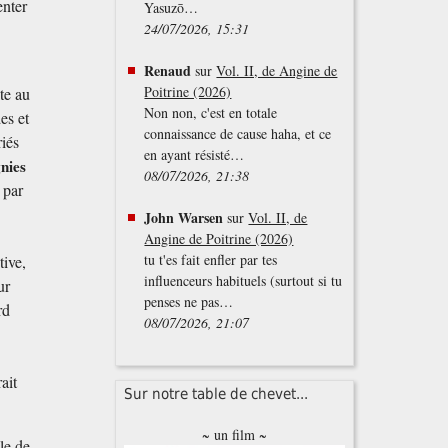
enter
Yasuzō…
24/07/2026, 15:31
Renaud
sur
Vol. II, de Angine de
Poitrine (2026)
te au
Non non, c'est en totale
es et
connaissance de cause haha, et ce
riés
en ayant résisté…
nies
08/07/2026, 21:38
 par
John Warsen
sur
Vol. II, de
Angine de Poitrine (2026)
tu t'es fait enfler par tes
ive,
influenceurs habituels (surtout si tu
ur
penses ne pas…
rd
08/07/2026, 21:07
ait
Sur notre table de chevet...
~ un film ~
le de