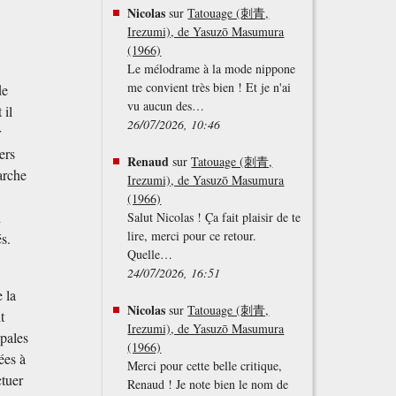
Nicolas
sur
Tatouage (刺青,
Irezumi), de Yasuzō Masumura
(1966)
Le mélodrame à la mode nippone
me convient très bien ! Et je n'ai
de
vu aucun des…
 il
26/07/2026, 10:46
r
ers
Renaud
sur
Tatouage (刺青,
arche
Irezumi), de Yasuzō Masumura
(1966)
n
Salut Nicolas ! Ça fait plaisir de te
lire, merci pour ce retour.
s.
Quelle…
24/07/2026, 16:51
 la
Nicolas
sur
Tatouage (刺青,
t
Irezumi), de Yasuzō Masumura
ipales
(1966)
ées à
Merci pour cette belle critique,
ctuer
Renaud ! Je note bien le nom de