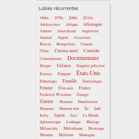
Lubies récurrentes
2010s
1960s
1970s
2000s
Allemagne
Adolescence
Afrique
Amour
Anarchisme
Angleterre
Animal
Argent
Assassinat
Bateau
Bourgeoisie
Canada
Comédie
Cinéma muet
Chine
Documentaire
Communisme
Enfance
Drogue
Enquête policière
États-Unis
Errance
Espagne
Famille
Fantastique
Ethnologie
Femme
France
Film noir
Garage
Frederick Wiseman
Guerre
Horreur
Humiliation
Humour
Humour noir
Île
Inde
Japon
Italie
Jazz
Le Monde
diplomatique
Loufoque
Mariage
Mélodrame
Mélancolie
Mensonge
Meurtre
Militaire
Montagne