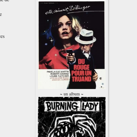
ue
ces
~ un album ~