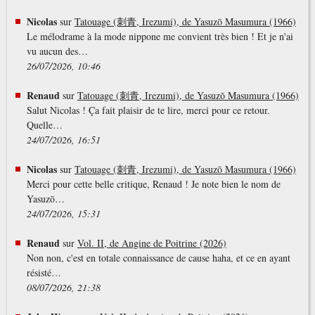
Nicolas
sur
Tatouage (刺青, Irezumi), de Yasuzō Masumura (1966)
Le mélodrame à la mode nippone me convient très bien ! Et je n'ai
vu aucun des…
26/07/2026, 10:46
Renaud
sur
Tatouage (刺青, Irezumi), de Yasuzō Masumura (1966)
Salut Nicolas ! Ça fait plaisir de te lire, merci pour ce retour.
Quelle…
24/07/2026, 16:51
Nicolas
sur
Tatouage (刺青, Irezumi), de Yasuzō Masumura (1966)
Merci pour cette belle critique, Renaud ! Je note bien le nom de
Yasuzō…
24/07/2026, 15:31
Renaud
sur
Vol. II, de Angine de Poitrine (2026)
Non non, c'est en totale connaissance de cause haha, et ce en ayant
résisté…
08/07/2026, 21:38