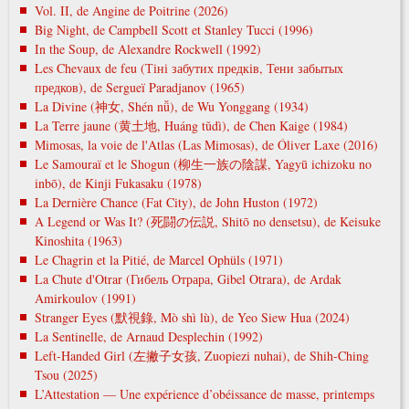
Vol. II, de Angine de Poitrine (2026)
Big Night, de Campbell Scott et Stanley Tucci (1996)
In the Soup, de Alexandre Rockwell (1992)
Les Chevaux de feu (Тіні забутих предків, Тени забытых
предков), de Sergueï Paradjanov (1965)
La Divine (神女, Shén nǚ), de Wu Yonggang (1934)
La Terre jaune (黄土地, Huáng tǔdì), de Chen Kaige (1984)
Mimosas, la voie de l'Atlas (Las Mimosas), de Óliver Laxe (2016)
Le Samouraï et le Shogun (柳生一族の陰謀, Yagyū ichizoku no
inbō), de Kinji Fukasaku (1978)
La Dernière Chance (Fat City), de John Huston (1972)
A Legend or Was It? (死闘の伝説, Shitō no densetsu), de Keisuke
Kinoshita (1963)
Le Chagrin et la Pitié, de Marcel Ophüls (1971)
La Chute d'Otrar (Гибель Отрара, Gibel Otrara), de Ardak
Amirkoulov (1991)
Stranger Eyes (默視錄, Mò shì lù), de Yeo Siew Hua (2024)
La Sentinelle, de Arnaud Desplechin (1992)
Left-Handed Girl (左撇子女孩, Zuopiezi nuhai), de Shih-Ching
Tsou (2025)
L’Attestation — Une expérience d’obéissance de masse, printemps