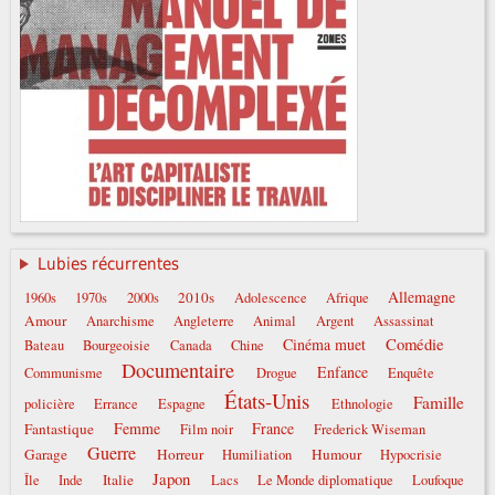
Lubies récurrentes
Allemagne
2010s
1960s
1970s
2000s
Adolescence
Afrique
Amour
Anarchisme
Angleterre
Animal
Argent
Assassinat
Comédie
Cinéma muet
Bateau
Bourgeoisie
Canada
Chine
Documentaire
Enfance
Communisme
Drogue
Enquête
États-Unis
Famille
policière
Errance
Espagne
Ethnologie
Femme
France
Fantastique
Film noir
Frederick Wiseman
Guerre
Garage
Horreur
Humour
Humiliation
Hypocrisie
Japon
Italie
Île
Inde
Lacs
Le Monde diplomatique
Loufoque