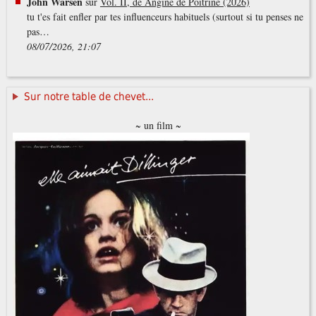
John Warsen
sur
Vol. II, de Angine de Poitrine (2026)
tu t'es fait enfler par tes influenceurs habituels (surtout si tu penses ne
pas…
08/07/2026, 21:07
Sur notre table de chevet...
~ un film ~