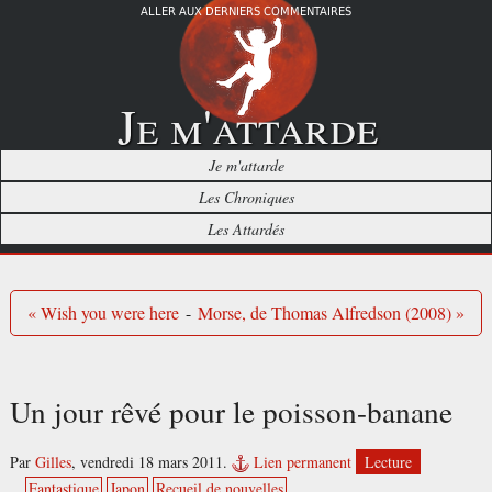
ALLER AUX DERNIERS COMMENTAIRES
Je m'attarde
Je m'attarde
Les Chroniques
Les Attardés
« Wish you were here
-
Morse, de Thomas Alfredson (2008) »
Un jour rêvé pour le poisson-banane
Par
Gilles
,
vendredi 18 mars 2011.
Lien permanent
Lecture
Fantastique
Japon
Recueil de nouvelles