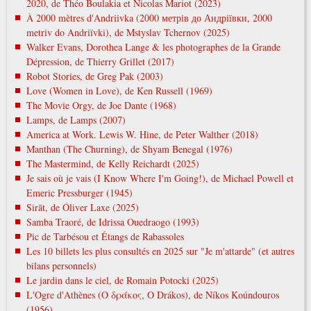
2020, de Théo Boulakia et Nicolas Mariot (2023)
À 2000 mètres d'Andriivka (2000 метрів до Андріївки, 2000
metrіv do Andrіїvki), de Mstyslav Tchernov (2025)
Walker Evans, Dorothea Lange & les photographes de la Grande
Dépression, de Thierry Grillet (2017)
Robot Stories, de Greg Pak (2003)
Love (Women in Love), de Ken Russell (1969)
The Movie Orgy, de Joe Dante (1968)
Lamps, de Lamps (2007)
America at Work. Lewis W. Hine, de Peter Walther (2018)
Manthan (The Churning), de Shyam Benegal (1976)
The Mastermind, de Kelly Reichardt (2025)
Je sais où je vais (I Know Where I'm Going!), de Michael Powell et
Emeric Pressburger (1945)
Sirāt, de Óliver Laxe (2025)
Samba Traoré, de Idrissa Ouedraogo (1993)
Pic de Tarbésou et Étangs de Rabassoles
Les 10 billets les plus consultés en 2025 sur "Je m'attarde" (et autres
bilans personnels)
Le jardin dans le ciel, de Romain Potocki (2025)
L'Ogre d'Athènes (Ο δράκος, O Drákos), de Níkos Koúndouros
(1956)