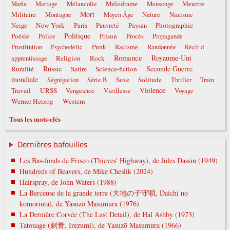
Mélodrame
Meurtre
Mafia
Mariage
Mélancolie
Mensonge
Mort
Militaire
Montagne
Moyen Âge
Nature
Nazisme
New York
Photographie
Neige
Paris
Pauvreté
Paysan
Politique
Poésie
Prison
Police
Procès
Propagande
Punk
Prostitution
Psychedelic
Racisme
Randonnée
Récit d
Romance
Royaume-Uni
Religion
Rock
apprentissage
Russie
Seconde Guerre
Ruralité
Satire
Science-fiction
mondiale
Sexe
Solitude
Ségrégation
Série B
Thriller
Train
Violence
Travail
URSS
Vengeance
Vieillesse
Voyage
Werner Herzog
Western
Tous les mots-clés
Dernières bafouilles
Les Bas-fonds de Frisco (Thieves' Highway), de Jules Dassin (1949)
Hundreds of Beavers, de Mike Cheslik (2024)
Hairspray, de John Waters (1988)
La Berceuse de la grande terre (大地の子守唄, Daichi no
komoriuta), de Yasuzō Masumura (1976)
La Dernière Corvée (The Last Detail), de Hal Ashby (1973)
Tatouage (刺青, Irezumi), de Yasuzō Masumura (1966)