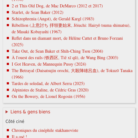
2 et This Old Dog, de Mac DeMarco (2012 et 2017)
Starlet, de Sean Baker (2012)
Schizophrenia (Angst), de Gerald Kargl (1983)
Rébellion (上意討ち 拝領妻始末, Jōiuchi: Hairyō tsuma shimatsu),
de Masaki Kobayashi (1967)
Reflet dans un diamant mort, de Hélène Cattet et Bruno Forzani
(2025)
Take Out, de Sean Baker et Shih-Ching Tsou (2004)
À l'ouest des rails (铁西区, Tiě xī qū), de Wang Bing (2003)
I Got Heaven, de Mannequin Pussy (2024)
The Betrayal (Daisatsujin orochi, 大殺陣雄呂血), de Tokuzō Tanaka
(1966)
Tardes de soledad, de Albert Serra (2025)
Alpinistes de Staline, de Cédric Gras (2020)
On the Bowery, de Lionel Rogosin (1956)
Liens & gens biens
Côté ciné
Chroniques du cinéphile stakhanoviste
Il a osé !