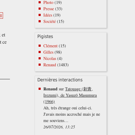
Photo
(19)
Presse
(33)
Idées
(19)
ll
Société
(15)
 et
Pigistes
t ce
Clément
(15)
Gilles
(98)
Nicolas
(4)
Renaud
(1483)
Dernières interactions
Renaud
sur
Tatouage (刺青,
Irezumi), de Yasuzō Masumura
(1966)
Ah, très étrange oui celui-ci.
J'avais moins accroché mais je ne
me souviens…
26/07/2026, 13:25