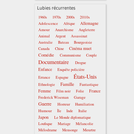
Lubies récurrentes
2010s
1960s
1970s
2000s
Allemagne
Adolescence
Afrique
Amour
Anarchisme
Angleterre
Animal
Argent
Assassinat
Australie
Bateau
Bourgeoisie
Cinéma muet
Canada
Chine
Comédie
Communisme
Couple
Documentaire
Drogue
Enfance
Enquête policière
États-Unis
Errance
Espagne
Famille
Fantastique
Ethnologie
Femme
France
Film noir
Folie
Garage
Frederick Wiseman
Guerre
Horreur
Humiliation
Humour
Italie
Île
Inde
Japon
Le Monde diplomatique
Loufoque
Mariage
Mélancolie
Mélodrame
Meurtre
Mensonge