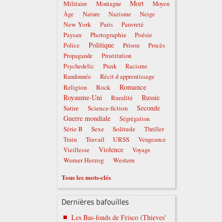
Mort
Militaire
Montagne
Moyen
Âge
Nature
Nazisme
Neige
New York
Paris
Pauvreté
Photographie
Poésie
Paysan
Politique
Prison
Police
Procès
Propagande
Prostitution
Punk
Psychedelic
Racisme
Randonnée
Récit d apprentissage
Romance
Religion
Rock
Royaume-Uni
Russie
Ruralité
Seconde
Satire
Science-fiction
Guerre mondiale
Ségrégation
Sexe
Solitude
Série B
Thriller
Travail
URSS
Train
Vengeance
Violence
Vieillesse
Voyage
Werner Herzog
Western
Tous les mots-clés
Dernières bafouilles
Les Bas-fonds de Frisco (Thieves'