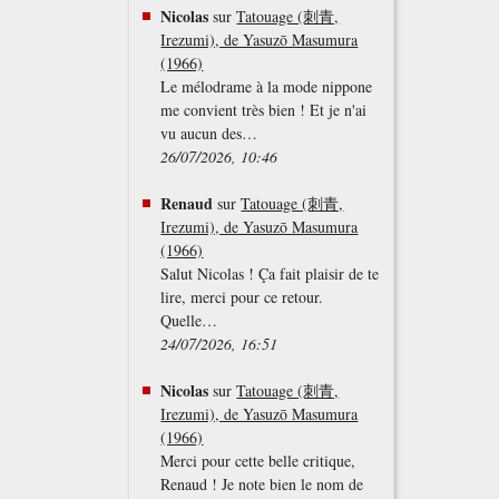
Nicolas
sur
Tatouage (刺青,
Irezumi), de Yasuzō Masumura
(1966)
Le mélodrame à la mode nippone
me convient très bien ! Et je n'ai
vu aucun des…
26/07/2026, 10:46
Renaud
sur
Tatouage (刺青,
Irezumi), de Yasuzō Masumura
(1966)
Salut Nicolas ! Ça fait plaisir de te
lire, merci pour ce retour.
Quelle…
24/07/2026, 16:51
Nicolas
sur
Tatouage (刺青,
Irezumi), de Yasuzō Masumura
(1966)
Merci pour cette belle critique,
Renaud ! Je note bien le nom de