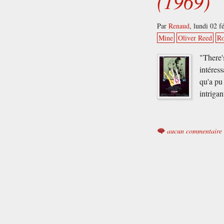
(1969)
Par
Renaud
,
lundi 02 f
Mine
Oliver Reed
R
"There's
intéres
qu'a pu
intriga
aucun commentaire