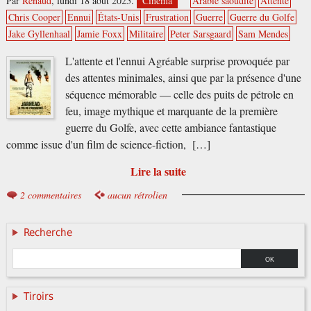
Par
Renaud
,
lundi 18 août 2025.
Cinéma
Arabie saoudite
Attente
Chris Cooper
Ennui
États-Unis
Frustration
Guerre
Guerre du Golfe
Jake Gyllenhaal
Jamie Foxx
Militaire
Peter Sarsgaard
Sam Mendes
L'attente et l'ennui Agréable surprise provoquée par
des attentes minimales, ainsi que par la présence d'une
séquence mémorable — celle des puits de pétrole en
feu, image mythique et marquante de la première
guerre du Golfe, avec cette ambiance fantastique
comme issue d'un film de science-fiction, […]
Lire la suite
2 commentaires
aucun rétrolien
Recherche
Tiroirs