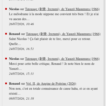
Nicolas
sur
Tatouage (刺青, Irezumi), de Yasuzō Masumura (1966)
Le mélodrame à la mode nippone me convient très bien ! Et je n'ai
vu aucun des…
26/07/2026, 10:46
Renaud
sur
Tatouage (刺青, Irezumi), de Yasuzō Masumura (1966)
Salut Nicolas ! Ça fait plaisir de te lire, merci pour ce retour.
Quelle…
24/07/2026, 16:51
Nicolas
sur
Tatouage (刺青, Irezumi), de Yasuzō Masumura (1966)
Merci pour cette belle critique, Renaud ! Je note bien le nom de
Yasuzō…
24/07/2026, 15:31
Renaud
sur
Vol. II, de Angine de Poitrine (2026)
Non non, c'est en totale connaissance de cause haha, et ce en ayant
résisté…
08/07/2026, 21:38