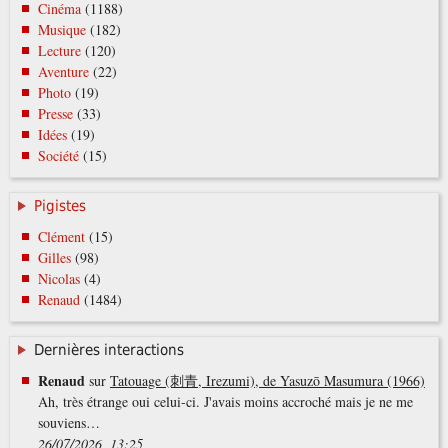
Cinéma
(1188)
Musique
(182)
Lecture
(120)
Aventure
(22)
Photo
(19)
Presse
(33)
Idées
(19)
Société
(15)
Pigistes
Clément
(15)
Gilles
(98)
Nicolas
(4)
Renaud
(1484)
Dernières interactions
Renaud
sur
Tatouage (刺青, Irezumi), de Yasuzō Masumura (1966)
Ah, très étrange oui celui-ci. J'avais moins accroché mais je ne me
souviens…
26/07/2026, 13:25