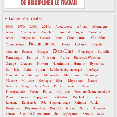
Lubies récurrentes
Allemagne
2010s
1960s
1970s
2000s
Adolescence
Afrique
Amour
Anarchisme
Angleterre
Animal
Argent
Assassinat
Comédie
Cinéma muet
Bateau
Bourgeoisie
Canada
Chine
Documentaire
Enfance
Communisme
Drogue
Enquête
États-Unis
Famille
policière
Errance
Espagne
Ethnologie
Femme
France
Fantastique
Film noir
Frederick Wiseman
Guerre
Garage
Horreur
Humour
Humiliation
Hypocrisie
Japon
Italie
Île
Inde
Le Monde diplomatique
Loufoque
Mélodrame
Manipulation
Mariage
Mélancolie
Mensonge
Mort
Meurtre
Militaire
Montagne
Moyen Âge
Nature
New York
Nazisme
Neige
Paris
Pauvreté
Paysan
Politique
Photographie
Poésie
Police
Première Guerre mondiale
Prison
Procès
Propagande
Prostitution
Psychedelic
Punk
Rock
Racisme
Randonnée
Récit d apprentissage
Religion
Romance
Royaume-Uni
Russie
Ruralité
Satire
Science-
Seconde Guerre mondiale
fiction
Sexe
Ségrégation
Série B