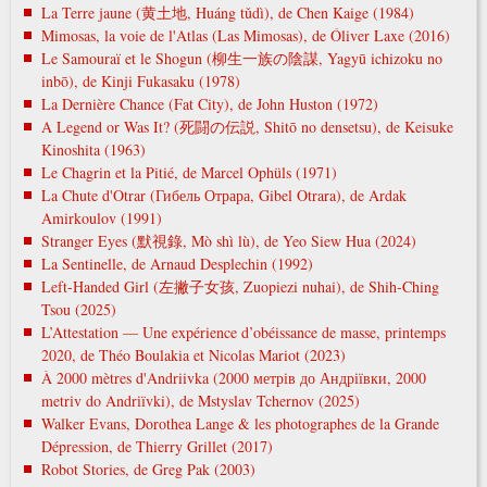
La Terre jaune (黄土地, Huáng tǔdì), de Chen Kaige (1984)
Mimosas, la voie de l'Atlas (Las Mimosas), de Óliver Laxe (2016)
Le Samouraï et le Shogun (柳生一族の陰謀, Yagyū ichizoku no
inbō), de Kinji Fukasaku (1978)
La Dernière Chance (Fat City), de John Huston (1972)
A Legend or Was It? (死闘の伝説, Shitō no densetsu), de Keisuke
Kinoshita (1963)
Le Chagrin et la Pitié, de Marcel Ophüls (1971)
La Chute d'Otrar (Гибель Отрара, Gibel Otrara), de Ardak
Amirkoulov (1991)
Stranger Eyes (默視錄, Mò shì lù), de Yeo Siew Hua (2024)
La Sentinelle, de Arnaud Desplechin (1992)
Left-Handed Girl (左撇子女孩, Zuopiezi nuhai), de Shih-Ching
Tsou (2025)
L’Attestation — Une expérience d’obéissance de masse, printemps
2020, de Théo Boulakia et Nicolas Mariot (2023)
À 2000 mètres d'Andriivka (2000 метрів до Андріївки, 2000
metrіv do Andrіїvki), de Mstyslav Tchernov (2025)
Walker Evans, Dorothea Lange & les photographes de la Grande
Dépression, de Thierry Grillet (2017)
Robot Stories, de Greg Pak (2003)