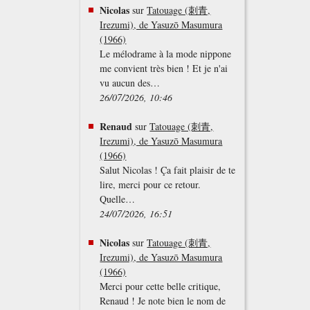
Nicolas
sur
Tatouage (刺青,
Irezumi), de Yasuzō Masumura
(1966)
Le mélodrame à la mode nippone
me convient très bien ! Et je n'ai
vu aucun des…
26/07/2026, 10:46
Renaud
sur
Tatouage (刺青,
Irezumi), de Yasuzō Masumura
(1966)
Salut Nicolas ! Ça fait plaisir de te
lire, merci pour ce retour.
Quelle…
24/07/2026, 16:51
Nicolas
sur
Tatouage (刺青,
Irezumi), de Yasuzō Masumura
(1966)
Merci pour cette belle critique,
Renaud ! Je note bien le nom de