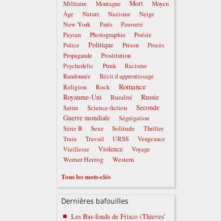
Mort
Militaire
Montagne
Moyen
Âge
Nature
Nazisme
Neige
New York
Paris
Pauvreté
Photographie
Poésie
Paysan
Politique
Prison
Police
Procès
Propagande
Prostitution
Punk
Psychedelic
Racisme
Randonnée
Récit d apprentissage
Romance
Religion
Rock
Royaume-Uni
Russie
Ruralité
Seconde
Satire
Science-fiction
Guerre mondiale
Ségrégation
Sexe
Solitude
Série B
Thriller
Travail
URSS
Train
Vengeance
Violence
Vieillesse
Voyage
Werner Herzog
Western
Tous les mots-clés
Dernières bafouilles
Les Bas-fonds de Frisco (Thieves'