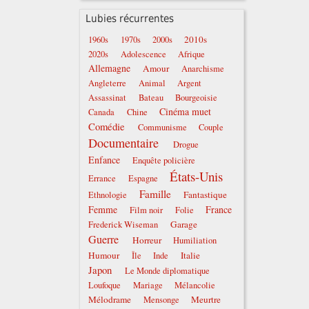
Lubies récurrentes
2010s
1960s
1970s
2000s
2020s
Adolescence
Afrique
Allemagne
Amour
Anarchisme
Angleterre
Animal
Argent
Assassinat
Bateau
Bourgeoisie
Cinéma muet
Canada
Chine
Comédie
Communisme
Couple
Documentaire
Drogue
Enfance
Enquête policière
États-Unis
Errance
Espagne
Famille
Fantastique
Ethnologie
Femme
France
Film noir
Folie
Garage
Frederick Wiseman
Guerre
Horreur
Humiliation
Humour
Italie
Île
Inde
Japon
Le Monde diplomatique
Loufoque
Mariage
Mélancolie
Mélodrame
Meurtre
Mensonge