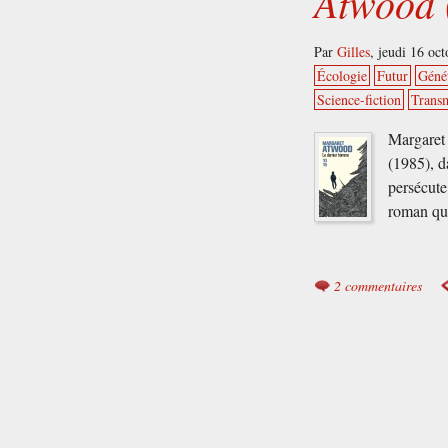
Atwood 
Par
Gilles
,
jeudi 16 oc
Écologie
Futur
Géné
Science-fiction
Trans
Margaret 
(1985), d
persécute 
roman qui
2 commentaires