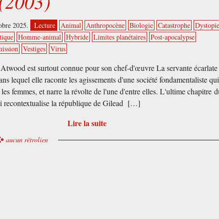
(2003)
tobre 2025.
Lecture
Animal
Anthropocène
Biologie
Catastrophe
Dystopi
tique
Homme-animal
Hybride
Limites planétaires
Post-apocalypse
mission
Vestiges
Virus
Atwood est surtout connue pour son chef-d'œuvre La servante écarlate
ans lequel elle raconte les agissements d'une société fondamentaliste qu
les femmes, et narre la révolte de l'une d'entre elles. L'ultime chapitre 
 recontextualise la république de Gilead […]
Lire la suite
aucun rétrolien