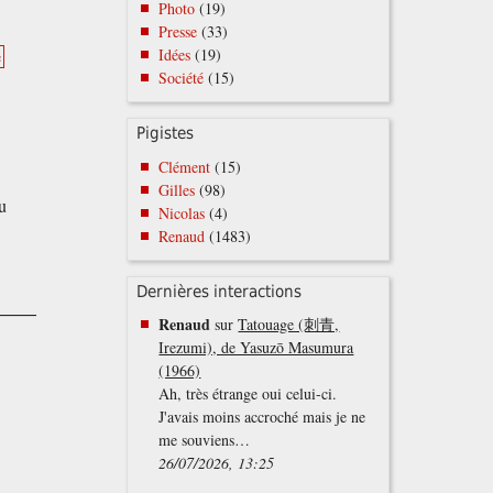
Photo
(19)
Presse
(33)
Idées
(19)
e
Société
(15)
Pigistes
Clément
(15)
i
Gilles
(98)
du
Nicolas
(4)
Renaud
(1483)
Dernières interactions
Renaud
sur
Tatouage (刺青,
Irezumi), de Yasuzō Masumura
(1966)
Ah, très étrange oui celui-ci.
J'avais moins accroché mais je ne
me souviens…
26/07/2026, 13:25