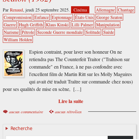
Par
Renaud
,
jeudi 25 septembre 2025.
Cinéma
Allemagne
Chantage
Compromission
Enfance
Espionnage
États-Unis
George Seaton
Guerre
Hugh Griffith
Klaus Kinski
Lilli Palmer
Manipulation
Nazisme
Pétrole
Seconde Guerre mondiale
Solitude
Suède
William Holden
Espion contraint, pour laver son honneur On ne
retiendra pas The Counterfeit Traitor ("Trahison sur
commande" en France, à ne pas confondre avec
l'excellent film de Martin Ritt sur les Molly Maguires
qui avait été traduit Traître sur commande chez nous)
pour ses qualités de mise en scène, […]
Lire la suite
aucun commentaire
aucun rétrolien
Recherche