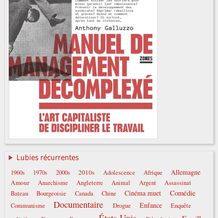
Lubies récurrentes
Allemagne
2010s
1960s
1970s
2000s
Adolescence
Afrique
Amour
Anarchisme
Angleterre
Animal
Argent
Assassinat
Comédie
Cinéma muet
Bateau
Bourgeoisie
Canada
Chine
Documentaire
Enfance
Communisme
Drogue
Enquête
États-Unis