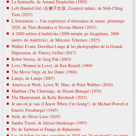
La Sentinelle, de Arnaud Desplechin (1992)
Left-Handed Girl (左撇子女孩, Zuopiezi nuhai), de Shih-Ching
Tsou (2025)
L’Attestation — Une expérience d’obéissance de masse, printemps
2020, de Théo Boulakia et Nicolas Mariot (2023)
À 2000 mètres d'Andriivka (2000 метрів до Андріївки, 2000
metrіv do Andrіїvki), de Mstyslav Tchernov (2025)
Walker Evans, Dorothea Lange & les photographes de la Grande
Dépression, de Thierry Grillet (2017)
Robot Stories, de Greg Pak (2003)
Love (Women in Love), de Ken Russell (1969)
The Movie Orgy, de Joe Dante (1968)
Lamps, de Lamps (2007)
America at Work. Lewis W. Hine, de Peter Walther (2018)
Manthan (The Churning), de Shyam Benegal (1976)
The Mastermind, de Kelly Reichardt (2025)
Je sais où je vais (I Know Where I'm Going!), de Michael Powell et
Emeric Pressburger (1945)
Sirāt, de Óliver Laxe (2025)
Samba Traoré, de Idrissa Ouedraogo (1993)
Pic de Tarbésou et Étangs de Rabassoles
Les 10 billets les plus consultés en 2025 sur "Je m'attarde" (et autres