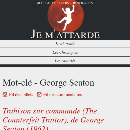
ALLER AUX DERNIERS COMMENTAIRES
Je m'attarde
Je m'attarde
Les Chroniques
Les Attardés
Mot-clé - George Seaton
Fil des billets
-
Fil des commentaires
Trahison sur commande (The
Counterfeit Traitor), de George
Seaton (1962)