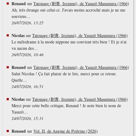
Renaud
sur
Tatouage (刺青, Irezumi), de Yasuzō Masumura (1966)
Ah, très étrange oui celui-ci. J'avais moins accroché mais je ne me
souviens…
26/07/2026, 13:25
Nicolas
sur
Tatouage (刺青, Irezumi), de Yasuzō Masumura (1966)
Le mélodrame à la mode nippone me convient très bien ! Et je n'ai
vu aucun des…
26/07/2026, 10:46
Renaud
sur
Tatouage (刺青, Irezumi), de Yasuzō Masumura (1966)
Salut Nicolas ! Ça fait plaisir de te lire, merci pour ce retour.
Quelle…
24/07/2026, 16:51
Nicolas
sur
Tatouage (刺青, Irezumi), de Yasuzō Masumura (1966)
Merci pour cette belle critique, Renaud ! Je note bien le nom de
Yasuzō…
24/07/2026, 15:31
Renaud
sur
Vol. II, de Angine de Poitrine (2026)