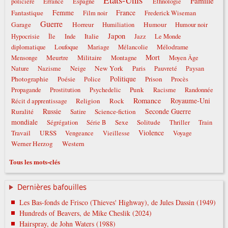
Famille
policière
Errance
Espagne
Ethnologie
Femme
France
Fantastique
Film noir
Frederick Wiseman
Guerre
Garage
Horreur
Humour
Humiliation
Humour noir
Japon
Italie
Hypocrisie
Île
Inde
Jazz
Le Monde
Mélodrame
diplomatique
Loufoque
Mariage
Mélancolie
Mort
Meurtre
Militaire
Mensonge
Montagne
Moyen Âge
New York
Nature
Nazisme
Neige
Paris
Pauvreté
Paysan
Politique
Photographie
Poésie
Prison
Police
Procès
Punk
Propagande
Prostitution
Psychedelic
Racisme
Randonnée
Romance
Royaume-Uni
Religion
Rock
Récit d apprentissage
Russie
Seconde Guerre
Ruralité
Satire
Science-fiction
mondiale
Sexe
Solitude
Ségrégation
Série B
Thriller
Train
Violence
Travail
URSS
Vengeance
Vieillesse
Voyage
Werner Herzog
Western
Tous les mots-clés
Dernières bafouilles
Les Bas-fonds de Frisco (Thieves' Highway), de Jules Dassin (1949)
Hundreds of Beavers, de Mike Cheslik (2024)
Hairspray, de John Waters (1988)