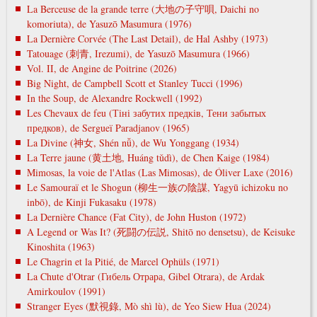
La Berceuse de la grande terre (大地の子守唄, Daichi no
komoriuta), de Yasuzō Masumura (1976)
La Dernière Corvée (The Last Detail), de Hal Ashby (1973)
Tatouage (刺青, Irezumi), de Yasuzō Masumura (1966)
Vol. II, de Angine de Poitrine (2026)
Big Night, de Campbell Scott et Stanley Tucci (1996)
In the Soup, de Alexandre Rockwell (1992)
Les Chevaux de feu (Тіні забутих предків, Тени забытых
предков), de Sergueï Paradjanov (1965)
La Divine (神女, Shén nǚ), de Wu Yonggang (1934)
La Terre jaune (黄土地, Huáng tǔdì), de Chen Kaige (1984)
Mimosas, la voie de l'Atlas (Las Mimosas), de Óliver Laxe (2016)
Le Samouraï et le Shogun (柳生一族の陰謀, Yagyū ichizoku no
inbō), de Kinji Fukasaku (1978)
La Dernière Chance (Fat City), de John Huston (1972)
A Legend or Was It? (死闘の伝説, Shitō no densetsu), de Keisuke
Kinoshita (1963)
Le Chagrin et la Pitié, de Marcel Ophüls (1971)
La Chute d'Otrar (Гибель Отрара, Gibel Otrara), de Ardak
Amirkoulov (1991)
Stranger Eyes (默視錄, Mò shì lù), de Yeo Siew Hua (2024)