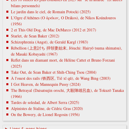
bilans personnels)
Le jardin dans le ciel, de Romain Potocki (2025)
L'Ogre d'Athènes (Ο δράκος, O Drákos), de Níkos Koúndouros
(1956)
2 et This Old Dog, de Mac DeMarco (2012 et 2017)
Starlet, de Sean Baker (2012)
Schizophrenia (Angst), de Gerald Kargl (1983)
Rébellion (上意討ち 拝領妻始末, Jōiuchi: Hairyō tsuma shimatsu),
de Masaki Kobayashi (1967)
Reflet dans un diamant mort, de Hélène Cattet et Bruno Forzani
(2025)
Take Out, de Sean Baker et Shih-Ching Tsou (2004)
À l'ouest des rails (铁西区, Tiě xī qū), de Wang Bing (2003)
I Got Heaven, de Mannequin Pussy (2024)
The Betrayal (Daisatsujin orochi, 大殺陣雄呂血), de Tokuzō Tanaka
(1966)
Tardes de soledad, de Albert Serra (2025)
Alpinistes de Staline, de Cédric Gras (2020)
On the Bowery, de Lionel Rogosin (1956)