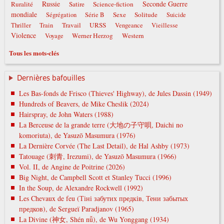
Russie
Seconde Guerre
Ruralité
Satire
Science-fiction
mondiale
Sexe
Solitude
Ségrégation
Série B
Suicide
Travail
URSS
Thriller
Train
Vengeance
Vieillesse
Violence
Werner Herzog
Western
Voyage
Tous les mots-clés
Dernières bafouilles
Les Bas-fonds de Frisco (Thieves' Highway), de Jules Dassin (1949)
Hundreds of Beavers, de Mike Cheslik (2024)
Hairspray, de John Waters (1988)
La Berceuse de la grande terre (大地の子守唄, Daichi no
komoriuta), de Yasuzō Masumura (1976)
La Dernière Corvée (The Last Detail), de Hal Ashby (1973)
Tatouage (刺青, Irezumi), de Yasuzō Masumura (1966)
Vol. II, de Angine de Poitrine (2026)
Big Night, de Campbell Scott et Stanley Tucci (1996)
In the Soup, de Alexandre Rockwell (1992)
Les Chevaux de feu (Тіні забутих предків, Тени забытых
предков), de Sergueï Paradjanov (1965)
La Divine (神女, Shén nǚ), de Wu Yonggang (1934)