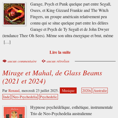
Garage, Psych et Punk quelque part entre Segall,
Osees, et King Gizzard Frankie and The Witch
Fingers, un groupe américain relativement peu
connu qui se situe quelque part entre les délires
Garage et Psych de Ty Segall et de John Dwyer
(tendance Thee Oh Sees). Même son ultra énergique et brut, même
[…]
Lire la suite
aucun commentaire
aucun rétrolien
Mirage et Mahal, de Glass Beams
(2021 et 2024)
Par
Renaud
,
mercredi 23 juillet 2025.
Musique
2020s
Australie
Inde
Neo-Psychedelia
Psychedelic
Hypnose psychédélique, esthétique, instrumentale
Trio de Neo-Psychedelia australienne