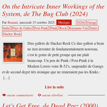
On the Intricate Inner Workings of the
System, de The Bug Club (2024)
Par
Renaud
,
mercredi 15 octobre 2025.
Musique
2020s
Garage
Indie
Pays de Galles
Post-Punk
Punk
Rock
Royaume-Uni
Satire
Slacker Rock
Duo gallois de Slacker Rock Ce duo gallois a beau
ne rien inventer de fondamentalement nouveau,
c'est le genre de petit groupe qui me plaît
beaucoup. Un peu de Punk / Post-Punk à la
Modern Lovers voire B-52's, saupoudré de Garage
et de second degré très ironique que ne renieraient pas les Kinks :
[…]
Lire la suite
aucun commentaire
aucun rétrolien
Let’s Get Free, de Dead Prez (2000)