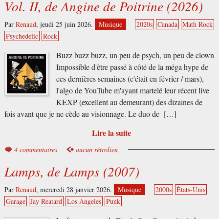
Vol. II, de Angine de Poitrine (2026)
Par
Renaud
,
jeudi 25 juin 2026.
Musique
2020s
Canada
Math Rock
Psychedelic
Rock
Buzz buzz buzz, un peu de psych, un peu de clown
Impossible d'être passé à côté de la méga hype de
ces dernières semaines (c'était en février / mars),
l'algo de YouTube m'ayant martelé leur récent live
KEXP (excellent au demeurant) des dizaines de
fois avant que je ne cède au visionnage. Le duo de […]
Lire la suite
4 commentaires
aucun rétrolien
Lamps, de Lamps (2007)
Par
Renaud
,
mercredi 28 janvier 2026.
Musique
2000s
États-Unis
Garage
Jay Reatard
Los Angeles
Punk