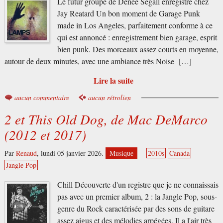
Le futur groupe de Denée Segall enregistré chez
Jay Reatard Un bon moment de Garage Punk
made in Los Angeles, parfaitement conforme à ce
qui est annoncé : enregistrement bien garage, esprit
bien punk. Des morceaux assez courts en moyenne,
autour de deux minutes, avec une ambiance très Noise […]
Lire la suite
aucun commentaire
aucun rétrolien
2 et This Old Dog, de Mac DeMarco
(2012 et 2017)
Par
Renaud
,
lundi 05 janvier 2026.
Musique
2010s
Canada
Jangle Pop
Chill Découverte d'un registre que je ne connaissais
pas avec un premier album, 2 : la Jangle Pop, sous-
genre du Rock caractérisée par des sons de guitare
assez aigus et des mélodies arpégées. Il a l'air très