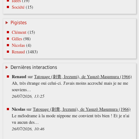
Idées
(19)
Société
(15)
Pigistes
Clément
(15)
Gilles
(98)
Nicolas
(4)
Renaud
(1483)
Dernières interactions
Renaud
sur
Tatouage (刺青, Irezumi), de Yasuzō Masumura (1966)
Ah, très étrange oui celui-ci. J'avais moins accroché mais je ne me
souviens…
26/07/2026, 13:25
Nicolas
sur
Tatouage (刺青, Irezumi), de Yasuzō Masumura (1966)
Le mélodrame à la mode nippone me convient très bien ! Et je n'ai
vu aucun des…
26/07/2026, 10:46