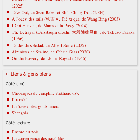
(2025)
Take Out, de Sean Baker et Shih-Ching Tsou (2004)
À l'ouest des rails (铁西区, Tiě xī qū), de Wang Bing (2003)
I Got Heaven, de Mannequin Pussy (2024)
The Betrayal (Daisatsujin orochi, 大殺陣雄呂血), de Tokuzō Tanaka
(1966)
Tardes de soledad, de Albert Serra (2025)
Alpinistes de Staline, de Cédric Gras (2020)
On the Bowery, de Lionel Rogosin (1956)
Liens & gens biens
Côté ciné
Chroniques du cinéphile stakhanoviste
Il a osé !
La Saveur des goûts amers
Shangols
Côté lecture
Encore du noir
La convergence des parallèles