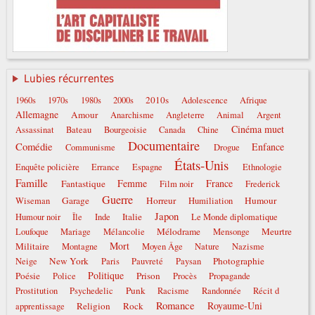
Lubies récurrentes
2010s
1960s
1970s
1980s
2000s
Adolescence
Afrique
Allemagne
Amour
Anarchisme
Angleterre
Animal
Argent
Cinéma muet
Assassinat
Bateau
Bourgeoisie
Canada
Chine
Documentaire
Comédie
Enfance
Communisme
Drogue
États-Unis
Enquête policière
Errance
Espagne
Ethnologie
Famille
Femme
France
Fantastique
Film noir
Frederick
Guerre
Garage
Horreur
Humour
Wiseman
Humiliation
Japon
Italie
Humour noir
Île
Inde
Le Monde diplomatique
Mélodrame
Meurtre
Loufoque
Mariage
Mélancolie
Mensonge
Mort
Militaire
Montagne
Moyen Âge
Nature
Nazisme
New York
Photographie
Neige
Paris
Pauvreté
Paysan
Politique
Poésie
Prison
Police
Procès
Propagande
Punk
Prostitution
Psychedelic
Racisme
Randonnée
Récit d
Romance
Royaume-Uni
Religion
Rock
apprentissage