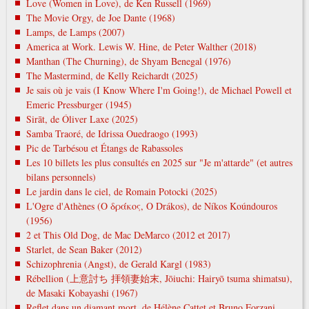
Love (Women in Love), de Ken Russell (1969)
The Movie Orgy, de Joe Dante (1968)
Lamps, de Lamps (2007)
America at Work. Lewis W. Hine, de Peter Walther (2018)
Manthan (The Churning), de Shyam Benegal (1976)
The Mastermind, de Kelly Reichardt (2025)
Je sais où je vais (I Know Where I'm Going!), de Michael Powell et
Emeric Pressburger (1945)
Sirāt, de Óliver Laxe (2025)
Samba Traoré, de Idrissa Ouedraogo (1993)
Pic de Tarbésou et Étangs de Rabassoles
Les 10 billets les plus consultés en 2025 sur "Je m'attarde" (et autres
bilans personnels)
Le jardin dans le ciel, de Romain Potocki (2025)
L'Ogre d'Athènes (Ο δράκος, O Drákos), de Níkos Koúndouros
(1956)
2 et This Old Dog, de Mac DeMarco (2012 et 2017)
Starlet, de Sean Baker (2012)
Schizophrenia (Angst), de Gerald Kargl (1983)
Rébellion (上意討ち 拝領妻始末, Jōiuchi: Hairyō tsuma shimatsu),
de Masaki Kobayashi (1967)
Reflet dans un diamant mort, de Hélène Cattet et Bruno Forzani