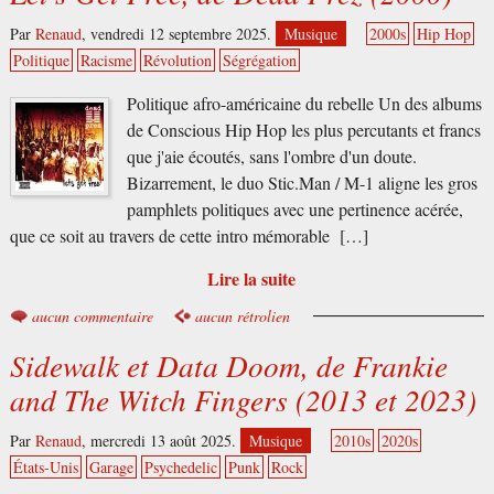
Par
Renaud
,
vendredi 12 septembre 2025.
Musique
2000s
Hip Hop
Politique
Racisme
Révolution
Ségrégation
Politique afro-américaine du rebelle Un des albums
de Conscious Hip Hop les plus percutants et francs
que j'aie écoutés, sans l'ombre d'un doute.
Bizarrement, le duo Stic.Man / M-1 aligne les gros
pamphlets politiques avec une pertinence acérée,
que ce soit au travers de cette intro mémorable […]
Lire la suite
aucun commentaire
aucun rétrolien
Sidewalk et Data Doom, de Frankie
and The Witch Fingers (2013 et 2023)
Par
Renaud
,
mercredi 13 août 2025.
Musique
2010s
2020s
États-Unis
Garage
Psychedelic
Punk
Rock