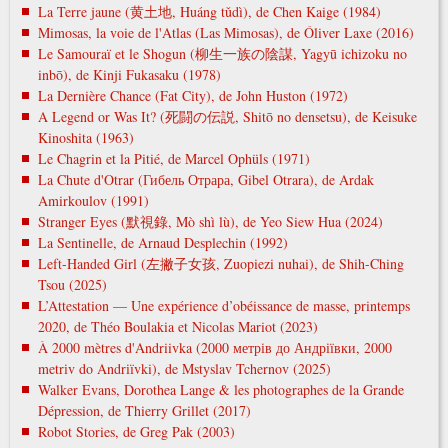
La Terre jaune (黄土地, Huáng tǔdì), de Chen Kaige (1984)
Mimosas, la voie de l'Atlas (Las Mimosas), de Óliver Laxe (2016)
Le Samouraï et le Shogun (柳生一族の陰謀, Yagyū ichizoku no
inbō), de Kinji Fukasaku (1978)
La Dernière Chance (Fat City), de John Huston (1972)
A Legend or Was It? (死闘の伝説, Shitō no densetsu), de Keisuke
Kinoshita (1963)
Le Chagrin et la Pitié, de Marcel Ophüls (1971)
La Chute d'Otrar (Гибель Отрара, Gibel Otrara), de Ardak
Amirkoulov (1991)
Stranger Eyes (默視錄, Mò shì lù), de Yeo Siew Hua (2024)
La Sentinelle, de Arnaud Desplechin (1992)
Left-Handed Girl (左撇子女孩, Zuopiezi nuhai), de Shih-Ching
Tsou (2025)
L’Attestation — Une expérience d’obéissance de masse, printemps
2020, de Théo Boulakia et Nicolas Mariot (2023)
À 2000 mètres d'Andriivka (2000 метрів до Андріївки, 2000
metrіv do Andrіїvki), de Mstyslav Tchernov (2025)
Walker Evans, Dorothea Lange & les photographes de la Grande
Dépression, de Thierry Grillet (2017)
Robot Stories, de Greg Pak (2003)