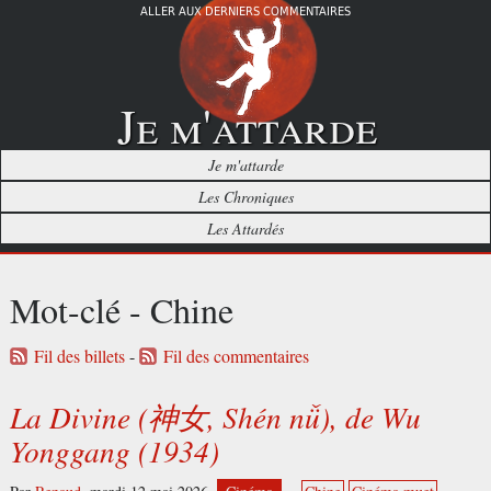
ALLER AUX DERNIERS COMMENTAIRES
Je m'attarde
Je m'attarde
Les Chroniques
Les Attardés
Mot-clé - Chine
Fil des billets
-
Fil des commentaires
La Divine (神女, Shén nǚ), de Wu
Yonggang (1934)