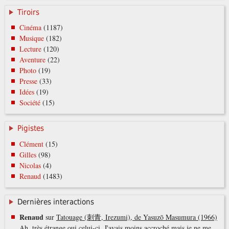
Tiroirs
Cinéma
(1187)
Musique
(182)
Lecture
(120)
Aventure
(22)
Photo
(19)
Presse
(33)
Idées
(19)
Société
(15)
Pigistes
Clément
(15)
Gilles
(98)
Nicolas
(4)
Renaud
(1483)
Dernières interactions
Renaud
sur
Tatouage (刺青, Irezumi), de Yasuzō Masumura (1966)
Ah, très étrange oui celui-ci. J'avais moins accroché mais je ne me