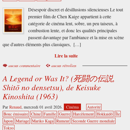
Désespoir discret et désillusions silencieuses Le tout
premier film de Chen Kaige appartient à cette
catégorie de cinéma lent, sobre, un peu taiseux, à
combustion lente, et donc les qualités principales
passent davantage par l'ambiance et la mise en scène
que d'autres éléments plus classiques, […]
Lire la suite
aucun commentaire
aucun rétrolien
A Legend or Was It? (死闘の伝説,
Shitō no densetsu), de Keisuke
Kinoshita (1963)
Par
Renaud
,
mercredi 01 avril 2026.
Cinéma
Autorité
Bouc émissaire
Chine
Famille
Guerre
Harcèlement
Hokkaidō
Île
Japon
Mariage
Mariko Kaga
Rumeur
Seconde Guerre mondiale
Tokyo