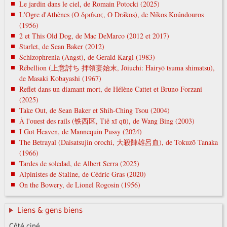
Le jardin dans le ciel, de Romain Potocki (2025)
L'Ogre d'Athènes (Ο δράκος, O Drákos), de Níkos Koúndouros
(1956)
2 et This Old Dog, de Mac DeMarco (2012 et 2017)
Starlet, de Sean Baker (2012)
Schizophrenia (Angst), de Gerald Kargl (1983)
Rébellion (上意討ち 拝領妻始末, Jōiuchi: Hairyō tsuma shimatsu),
de Masaki Kobayashi (1967)
Reflet dans un diamant mort, de Hélène Cattet et Bruno Forzani
(2025)
Take Out, de Sean Baker et Shih-Ching Tsou (2004)
À l'ouest des rails (铁西区, Tiě xī qū), de Wang Bing (2003)
I Got Heaven, de Mannequin Pussy (2024)
The Betrayal (Daisatsujin orochi, 大殺陣雄呂血), de Tokuzō Tanaka
(1966)
Tardes de soledad, de Albert Serra (2025)
Alpinistes de Staline, de Cédric Gras (2020)
On the Bowery, de Lionel Rogosin (1956)
Liens & gens biens
Côté ciné