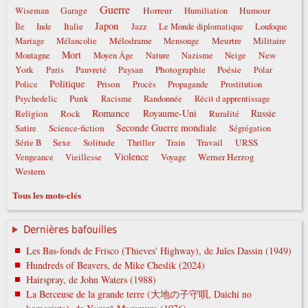
Guerre
Garage
Horreur
Humour
Wiseman
Humiliation
Japon
Italie
Île
Inde
Jazz
Le Monde diplomatique
Loufoque
Mélodrame
Meurtre
Militaire
Mariage
Mélancolie
Mensonge
Mort
New
Montagne
Moyen Âge
Nature
Nazisme
Neige
York
Photographie
Poésie
Paris
Pauvreté
Paysan
Polar
Politique
Prison
Police
Procès
Propagande
Prostitution
Punk
Psychedelic
Racisme
Randonnée
Récit d apprentissage
Romance
Royaume-Uni
Russie
Religion
Rock
Ruralité
Seconde Guerre mondiale
Satire
Science-fiction
Ségrégation
Sexe
Solitude
Travail
URSS
Série B
Thriller
Train
Violence
Werner Herzog
Vengeance
Vieillesse
Voyage
Western
Tous les mots-clés
Dernières bafouilles
Les Bas-fonds de Frisco (Thieves' Highway), de Jules Dassin (1949)
Hundreds of Beavers, de Mike Cheslik (2024)
Hairspray, de John Waters (1988)
La Berceuse de la grande terre (大地の子守唄, Daichi no