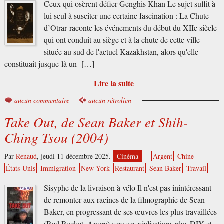
Ceux qui osèrent défier Genghis Khan Le sujet suffit à
lui seul à susciter une certaine fascination : La Chute
d’Otrar raconte les événements du début du XIIe siècle
qui ont conduit au siège et à la chute de cette ville
située au sud de l'actuel Kazakhstan, alors qu'elle
constituait jusque-là un […]
Lire la suite
aucun commentaire
aucun rétrolien
Take Out, de Sean Baker et Shih-
Ching Tsou (2004)
Par
Renaud
,
jeudi 11 décembre 2025.
Cinéma
Argent
Chine
États-Unis
Immigration
New York
Restaurant
Sean Baker
Travail
Sisyphe de la livraison à vélo Il n'est pas inintéressant
de remonter aux racines de la filmographie de Sean
Baker, en progressant de ses œuvres les plus travaillées