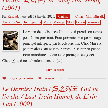
(2001)
Par
Renaud
,
mercredi 08 janvier 2025.
Cinéma
Chine
Choi Min-sik
Corée du Sud
Immigration
Mafia
Mariage
Mort
Prison
Romance
Le venin de la distance Un film qui prend son temps
pour à peu près tout. Pour présenter son personnage
principal interprété par le célébrissime Choi Min-sik,
petit mafieux sur le retour après un séjour en prison.
Pour introduire la deuxième protagoniste (Cecilia
Cheung), qui ne déboulera dans le […]
Lire la suite
aucun commentaire
aucun rétrolien
Le Dernier Train (归途列车, Gui tu
lie che / Last Train Home), de Lixin
Fan (2009)