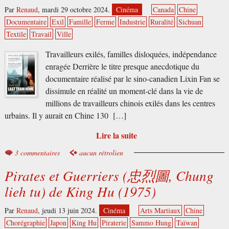
Par
Renaud
,
mardi 29 octobre 2024.
Cinéma
Canada
Chine
Documentaire
Exil
Famille
Ferme
Industrie
Ruralité
Sichuan
Textile
Travail
Ville
Travailleurs exilés, familles disloquées, indépendance
enragée Derrière le titre presque anecdotique du
documentaire réalisé par le sino-canadien Lixin Fan se
dissimule en réalité un moment-clé dans la vie de
millions de travailleurs chinois exilés dans les centres
urbains. Il y aurait en Chine 130 […]
Lire la suite
3 commentaires
aucun rétrolien
Pirates et Guerriers (忠烈圖, Chung
lieh tu) de King Hu (1975)
Par
Renaud
,
jeudi 13 juin 2024.
Cinéma
Arts Martiaux
Chine
Chorégraphie
Japon
King Hu
Piraterie
Sammo Hung
Taïwan