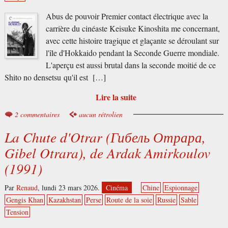
Abus de pouvoir Premier contact électrique avec la
carrière du cinéaste Keisuke Kinoshita me concernant,
avec cette histoire tragique et glaçante se déroulant sur
l'île d'Hokkaido pendant la Seconde Guerre mondiale.
L'aperçu est aussi brutal dans la seconde moitié de ce
Shito no densetsu qu'il est […]
Lire la suite
2 commentaires
aucun rétrolien
La Chute d'Otrar (Гибель Отрара,
Gibel Otrara), de Ardak Amirkoulov
(1991)
Par
Renaud
,
lundi 23 mars 2026.
Cinéma
Chine
Espionnage
Gengis Khan
Kazakhstan
Perse
Route de la soie
Russie
Sable
Tension