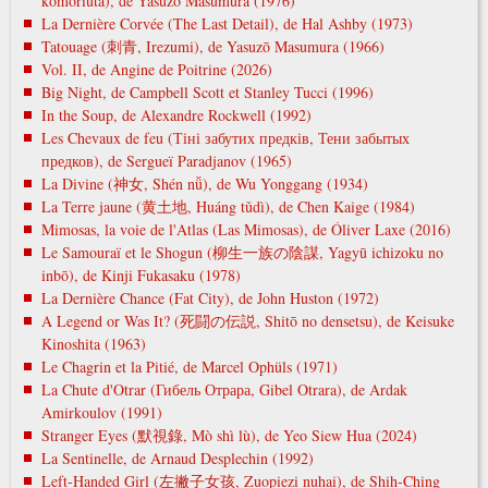
komoriuta), de Yasuzō Masumura (1976)
La Dernière Corvée (The Last Detail), de Hal Ashby (1973)
Tatouage (刺青, Irezumi), de Yasuzō Masumura (1966)
Vol. II, de Angine de Poitrine (2026)
Big Night, de Campbell Scott et Stanley Tucci (1996)
In the Soup, de Alexandre Rockwell (1992)
Les Chevaux de feu (Тіні забутих предків, Тени забытых
предков), de Sergueï Paradjanov (1965)
La Divine (神女, Shén nǚ), de Wu Yonggang (1934)
La Terre jaune (黄土地, Huáng tǔdì), de Chen Kaige (1984)
Mimosas, la voie de l'Atlas (Las Mimosas), de Óliver Laxe (2016)
Le Samouraï et le Shogun (柳生一族の陰謀, Yagyū ichizoku no
inbō), de Kinji Fukasaku (1978)
La Dernière Chance (Fat City), de John Huston (1972)
A Legend or Was It? (死闘の伝説, Shitō no densetsu), de Keisuke
Kinoshita (1963)
Le Chagrin et la Pitié, de Marcel Ophüls (1971)
La Chute d'Otrar (Гибель Отрара, Gibel Otrara), de Ardak
Amirkoulov (1991)
Stranger Eyes (默視錄, Mò shì lù), de Yeo Siew Hua (2024)
La Sentinelle, de Arnaud Desplechin (1992)
Left-Handed Girl (左撇子女孩, Zuopiezi nuhai), de Shih-Ching