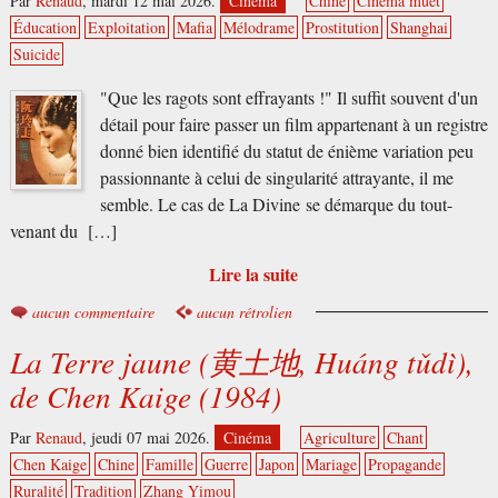
Par
Renaud
,
mardi 12 mai 2026.
Cinéma
Chine
Cinéma muet
Éducation
Exploitation
Mafia
Mélodrame
Prostitution
Shanghai
Suicide
"Que les ragots sont effrayants !" Il suffit souvent d'un
détail pour faire passer un film appartenant à un registre
donné bien identifié du statut de énième variation peu
passionnante à celui de singularité attrayante, il me
semble. Le cas de La Divine se démarque du tout-
venant du […]
Lire la suite
aucun commentaire
aucun rétrolien
La Terre jaune (黄土地, Huáng tǔdì),
de Chen Kaige (1984)
Par
Renaud
,
jeudi 07 mai 2026.
Cinéma
Agriculture
Chant
Chen Kaige
Chine
Famille
Guerre
Japon
Mariage
Propagande
Ruralité
Tradition
Zhang Yimou