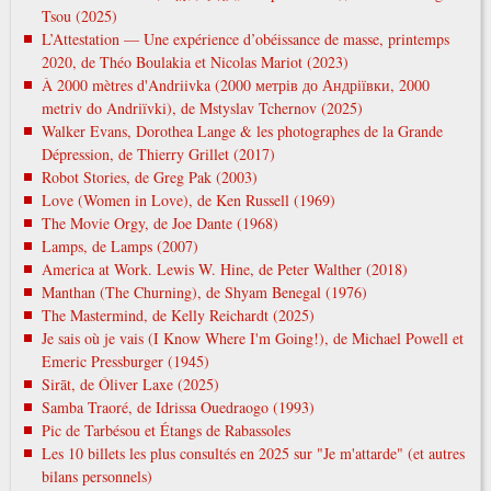
Tsou (2025)
L’Attestation — Une expérience d’obéissance de masse, printemps
2020, de Théo Boulakia et Nicolas Mariot (2023)
À 2000 mètres d'Andriivka (2000 метрів до Андріївки, 2000
metrіv do Andrіїvki), de Mstyslav Tchernov (2025)
Walker Evans, Dorothea Lange & les photographes de la Grande
Dépression, de Thierry Grillet (2017)
Robot Stories, de Greg Pak (2003)
Love (Women in Love), de Ken Russell (1969)
The Movie Orgy, de Joe Dante (1968)
Lamps, de Lamps (2007)
America at Work. Lewis W. Hine, de Peter Walther (2018)
Manthan (The Churning), de Shyam Benegal (1976)
The Mastermind, de Kelly Reichardt (2025)
Je sais où je vais (I Know Where I'm Going!), de Michael Powell et
Emeric Pressburger (1945)
Sirāt, de Óliver Laxe (2025)
Samba Traoré, de Idrissa Ouedraogo (1993)
Pic de Tarbésou et Étangs de Rabassoles
Les 10 billets les plus consultés en 2025 sur "Je m'attarde" (et autres
bilans personnels)