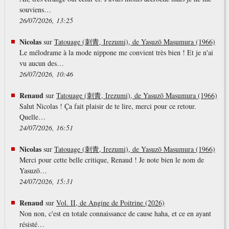
souviens…
26/07/2026, 13:25
Nicolas
sur
Tatouage (刺青, Irezumi), de Yasuzō Masumura (1966)
Le mélodrame à la mode nippone me convient très bien ! Et je n'ai
vu aucun des…
26/07/2026, 10:46
Renaud
sur
Tatouage (刺青, Irezumi), de Yasuzō Masumura (1966)
Salut Nicolas ! Ça fait plaisir de te lire, merci pour ce retour.
Quelle…
24/07/2026, 16:51
Nicolas
sur
Tatouage (刺青, Irezumi), de Yasuzō Masumura (1966)
Merci pour cette belle critique, Renaud ! Je note bien le nom de
Yasuzō…
24/07/2026, 15:31
Renaud
sur
Vol. II, de Angine de Poitrine (2026)
Non non, c'est en totale connaissance de cause haha, et ce en ayant
résisté…