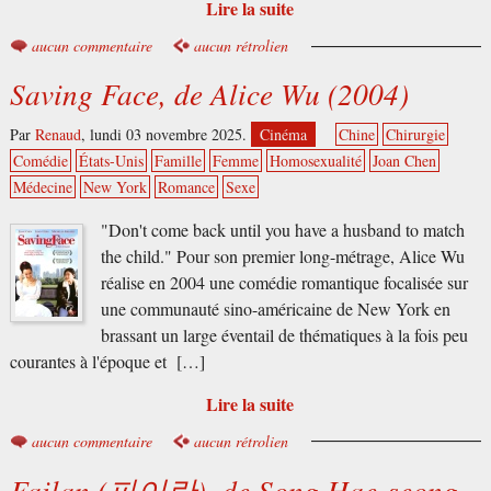
Lire la suite
aucun commentaire
aucun rétrolien
Saving Face, de Alice Wu (2004)
Par
Renaud
,
lundi 03 novembre 2025.
Cinéma
Chine
Chirurgie
Comédie
États-Unis
Famille
Femme
Homosexualité
Joan Chen
Médecine
New York
Romance
Sexe
"Don't come back until you have a husband to match
the child." Pour son premier long-métrage, Alice Wu
réalise en 2004 une comédie romantique focalisée sur
une communauté sino-américaine de New York en
brassant un large éventail de thématiques à la fois peu
courantes à l'époque et […]
Lire la suite
aucun commentaire
aucun rétrolien
Failan (파이란), de Song Hae-seong