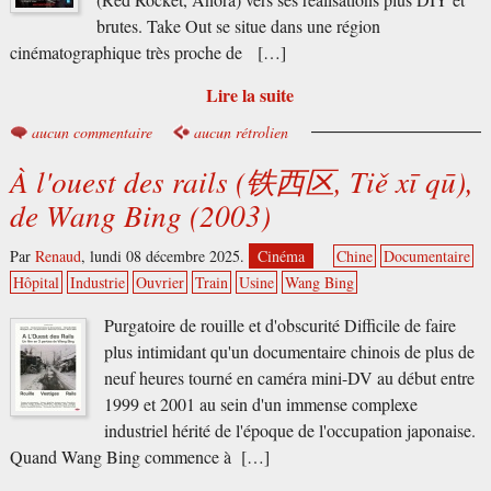
(Red Rocket, Anora) vers ses réalisations plus DIY et
brutes. Take Out se situe dans une région
cinématographique très proche de […]
Lire la suite
aucun commentaire
aucun rétrolien
À l'ouest des rails (铁西区, Tiě xī qū),
de Wang Bing (2003)
Par
Renaud
,
lundi 08 décembre 2025.
Cinéma
Chine
Documentaire
Hôpital
Industrie
Ouvrier
Train
Usine
Wang Bing
Purgatoire de rouille et d'obscurité Difficile de faire
plus intimidant qu'un documentaire chinois de plus de
neuf heures tourné en caméra mini-DV au début entre
1999 et 2001 au sein d'un immense complexe
industriel hérité de l'époque de l'occupation japonaise.
Quand Wang Bing commence à […]