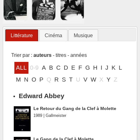
Littérature
Cinéma
Musique
Trier par :
auteurs
-
titres
-
années
ALL
0-9
A
B
C
D
E
F
G
H
I
J
K
L
M
N
O
P
Q
R
S
T
U
V
W
X
Y
Z
Edward Abbey
Le Retour du Gang de la Clef à Molette
1989 | Gallmeister
Le Gang de la Clef à Molette