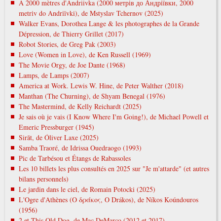
À 2000 mètres d'Andriivka (2000 метрів до Андріївки, 2000
metrіv do Andrіїvki), de Mstyslav Tchernov (2025)
Walker Evans, Dorothea Lange & les photographes de la Grande
Dépression, de Thierry Grillet (2017)
Robot Stories, de Greg Pak (2003)
Love (Women in Love), de Ken Russell (1969)
The Movie Orgy, de Joe Dante (1968)
Lamps, de Lamps (2007)
America at Work. Lewis W. Hine, de Peter Walther (2018)
Manthan (The Churning), de Shyam Benegal (1976)
The Mastermind, de Kelly Reichardt (2025)
Je sais où je vais (I Know Where I'm Going!), de Michael Powell et
Emeric Pressburger (1945)
Sirāt, de Óliver Laxe (2025)
Samba Traoré, de Idrissa Ouedraogo (1993)
Pic de Tarbésou et Étangs de Rabassoles
Les 10 billets les plus consultés en 2025 sur "Je m'attarde" (et autres
bilans personnels)
Le jardin dans le ciel, de Romain Potocki (2025)
L'Ogre d'Athènes (Ο δράκος, O Drákos), de Níkos Koúndouros
(1956)
2 et This Old Dog, de Mac DeMarco (2012 et 2017)