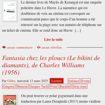
Le dernier livre de Maylis de Kerangal est une enquête
policière dans Le Havre. La narratrice qui est
doubleuse de voix au cinéma est convoquée au
commissariat parce que le corps d’un homme a été
retrouvé sur la plage avec son numéro de téléphone sur
un ticket de cinéma. Elle se rend donc au Havre […]
Lire la suite
aucun commentaire
aucun rétrolien
Fantasia chez les ploucs (Le bikini de
diamants), de Charles Williams
(1956)
Par
Gilles
,
mercredi 12 mars 2025.
Lecture
Enfance
Ferme
Gangster
Humour
Jacques Tardi
Polar
Ruralité
Strip-tease
On peut trouver ce polar goguenard dans une
traduction par Laura Derajinski (2017) moins vieillote