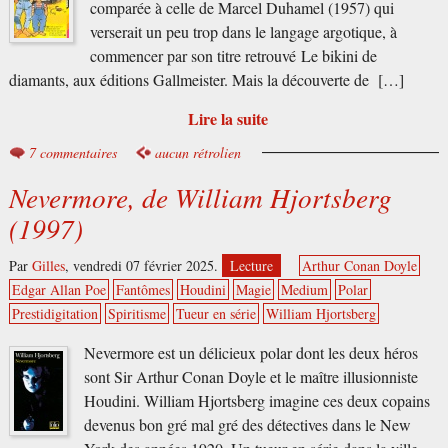
comparée à celle de Marcel Duhamel (1957) qui
verserait un peu trop dans le langage argotique, à
commencer par son titre retrouvé Le bikini de
diamants, aux éditions Gallmeister. Mais la découverte de […]
Lire la suite
7 commentaires
aucun rétrolien
Nevermore, de William Hjortsberg
(1997)
Par
Gilles
,
vendredi 07 février 2025.
Lecture
Arthur Conan Doyle
Edgar Allan Poe
Fantômes
Houdini
Magie
Medium
Polar
Prestidigitation
Spiritisme
Tueur en série
William Hjortsberg
Nevermore est un délicieux polar dont les deux héros
sont Sir Arthur Conan Doyle et le maître illusionniste
Houdini. William Hjortsberg imagine ces deux copains
devenus bon gré mal gré des détectives dans le New