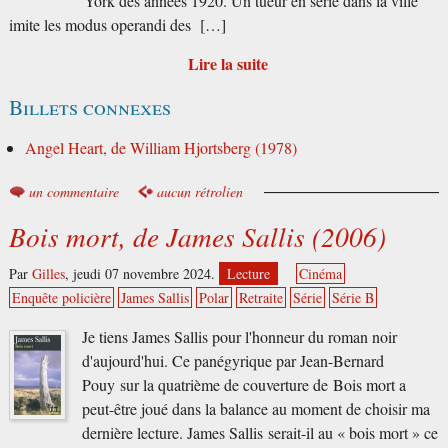
York des années 1920. Un tueur en série dans la ville
imite les modus operandi des […]
Lire la suite
Billets connexes
Angel Heart, de William Hjortsberg (1978)
un commentaire
aucun rétrolien
Bois mort, de James Sallis (2006)
Par
Gilles
,
jeudi 07 novembre 2024.
Lecture
Cinéma
Enquête policière
James Sallis
Polar
Retraite
Série
Série B
Je tiens James Sallis pour l'honneur du roman noir
d'aujourd'hui. Ce panégyrique par Jean-Bernard
Pouy sur la quatrième de couverture de Bois mort a
peut-être joué dans la balance au moment de choisir ma
dernière lecture. James Sallis serait-il au « bois mort » ce