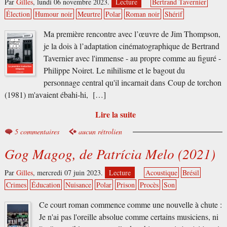
Par
Gilles
,
lundi 06 novembre 2023.
Lecture
Bertrand Tavernier
Élection
Humour noir
Meurtre
Polar
Roman noir
Shérif
Ma première rencontre avec l’œuvre de Jim Thompson,
je la dois à l’adaptation cinématographique de Bertrand
Tavernier avec l'immense - au propre comme au figuré -
Philippe Noiret. Le nihilisme et le bagout du
personnage central qu'il incarnait dans Coup de torchon
(1981) m'avaient ébahi-hi, […]
Lire la suite
5 commentaires
aucun rétrolien
Gog Magog, de Patrícia Melo (2021)
Par
Gilles
,
mercredi 07 juin 2023.
Lecture
Acoustique
Brésil
Crimes
Éducation
Nuisance
Polar
Prison
Procès
Son
Ce court roman commence comme une nouvelle à chute :
Je n'ai pas l'oreille absolue comme certains musiciens, ni