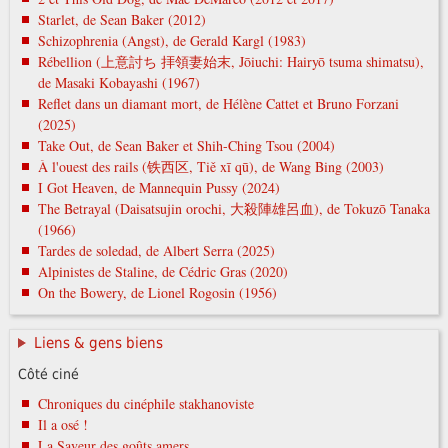
Starlet, de Sean Baker (2012)
Schizophrenia (Angst), de Gerald Kargl (1983)
Rébellion (上意討ち 拝領妻始末, Jōiuchi: Hairyō tsuma shimatsu),
de Masaki Kobayashi (1967)
Reflet dans un diamant mort, de Hélène Cattet et Bruno Forzani
(2025)
Take Out, de Sean Baker et Shih-Ching Tsou (2004)
À l'ouest des rails (铁西区, Tiě xī qū), de Wang Bing (2003)
I Got Heaven, de Mannequin Pussy (2024)
The Betrayal (Daisatsujin orochi, 大殺陣雄呂血), de Tokuzō Tanaka
(1966)
Tardes de soledad, de Albert Serra (2025)
Alpinistes de Staline, de Cédric Gras (2020)
On the Bowery, de Lionel Rogosin (1956)
Liens & gens biens
Côté ciné
Chroniques du cinéphile stakhanoviste
Il a osé !
La Saveur des goûts amers