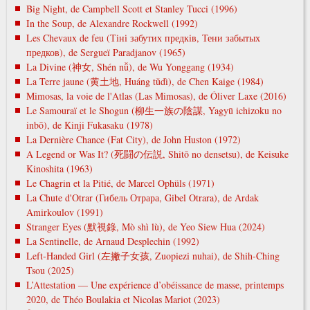
Big Night, de Campbell Scott et Stanley Tucci (1996)
In the Soup, de Alexandre Rockwell (1992)
Les Chevaux de feu (Тіні забутих предків, Тени забытых
предков), de Sergueï Paradjanov (1965)
La Divine (神女, Shén nǚ), de Wu Yonggang (1934)
La Terre jaune (黄土地, Huáng tǔdì), de Chen Kaige (1984)
Mimosas, la voie de l'Atlas (Las Mimosas), de Óliver Laxe (2016)
Le Samouraï et le Shogun (柳生一族の陰謀, Yagyū ichizoku no
inbō), de Kinji Fukasaku (1978)
La Dernière Chance (Fat City), de John Huston (1972)
A Legend or Was It? (死闘の伝説, Shitō no densetsu), de Keisuke
Kinoshita (1963)
Le Chagrin et la Pitié, de Marcel Ophüls (1971)
La Chute d'Otrar (Гибель Отрара, Gibel Otrara), de Ardak
Amirkoulov (1991)
Stranger Eyes (默視錄, Mò shì lù), de Yeo Siew Hua (2024)
La Sentinelle, de Arnaud Desplechin (1992)
Left-Handed Girl (左撇子女孩, Zuopiezi nuhai), de Shih-Ching
Tsou (2025)
L’Attestation — Une expérience d’obéissance de masse, printemps
2020, de Théo Boulakia et Nicolas Mariot (2023)