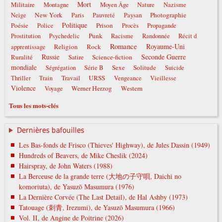
Mort
Militaire
Montagne
Moyen Âge
Nature
Nazisme
New York
Photographie
Neige
Paris
Pauvreté
Paysan
Politique
Poésie
Prison
Police
Procès
Propagande
Punk
Prostitution
Psychedelic
Racisme
Randonnée
Récit d
Romance
Royaume-Uni
Religion
Rock
apprentissage
Russie
Seconde Guerre
Ruralité
Satire
Science-fiction
mondiale
Sexe
Solitude
Ségrégation
Série B
Suicide
Travail
URSS
Thriller
Train
Vengeance
Vieillesse
Violence
Werner Herzog
Western
Voyage
Tous les mots-clés
Dernières bafouilles
Les Bas-fonds de Frisco (Thieves' Highway), de Jules Dassin (1949)
Hundreds of Beavers, de Mike Cheslik (2024)
Hairspray, de John Waters (1988)
La Berceuse de la grande terre (大地の子守唄, Daichi no
komoriuta), de Yasuzō Masumura (1976)
La Dernière Corvée (The Last Detail), de Hal Ashby (1973)
Tatouage (刺青, Irezumi), de Yasuzō Masumura (1966)
Vol. II, de Angine de Poitrine (2026)