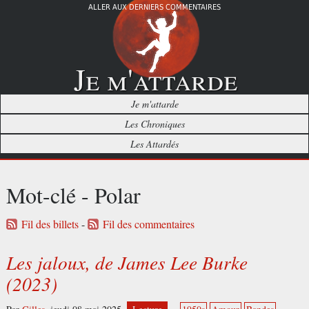
ALLER AUX DERNIERS COMMENTAIRES
Je m'attarde
Je m'attarde
Les Chroniques
Les Attardés
Mot-clé - Polar
Fil des billets
-
Fil des commentaires
Les jaloux, de James Lee Burke
(2023)