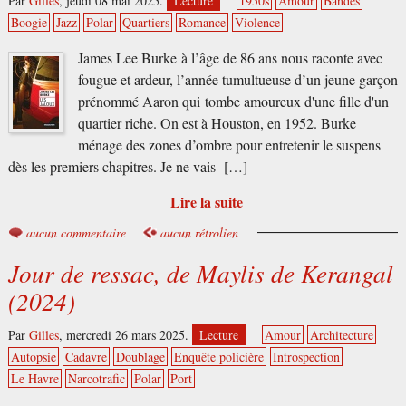
Par
Gilles
,
jeudi 08 mai 2025.
Lecture
1950s
Amour
Bandes
Boogie
Jazz
Polar
Quartiers
Romance
Violence
James Lee Burke à l’âge de 86 ans nous raconte avec
fougue et ardeur, l’année tumultueuse d’un jeune garçon
prénommé Aaron qui tombe amoureux d'une fille d'un
quartier riche. On est à Houston, en 1952. Burke
ménage des zones d’ombre pour entretenir le suspens
dès les premiers chapitres. Je ne vais […]
Lire la suite
aucun commentaire
aucun rétrolien
Jour de ressac, de Maylis de Kerangal
(2024)
Par
Gilles
,
mercredi 26 mars 2025.
Lecture
Amour
Architecture
Autopsie
Cadavre
Doublage
Enquête policière
Introspection
Le Havre
Narcotrafic
Polar
Port