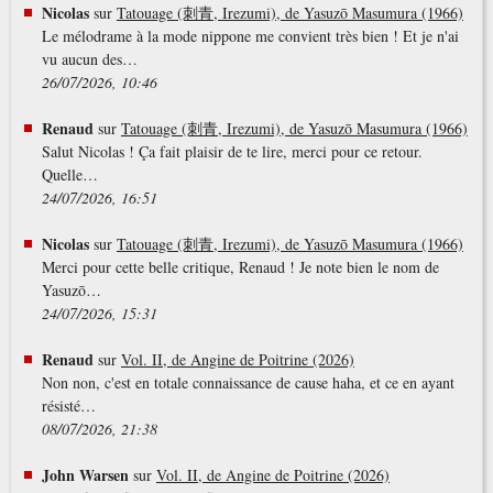
Nicolas
sur
Tatouage (刺青, Irezumi), de Yasuzō Masumura (1966)
Le mélodrame à la mode nippone me convient très bien ! Et je n'ai
vu aucun des…
26/07/2026, 10:46
Renaud
sur
Tatouage (刺青, Irezumi), de Yasuzō Masumura (1966)
Salut Nicolas ! Ça fait plaisir de te lire, merci pour ce retour.
Quelle…
24/07/2026, 16:51
Nicolas
sur
Tatouage (刺青, Irezumi), de Yasuzō Masumura (1966)
Merci pour cette belle critique, Renaud ! Je note bien le nom de
Yasuzō…
24/07/2026, 15:31
Renaud
sur
Vol. II, de Angine de Poitrine (2026)
Non non, c'est en totale connaissance de cause haha, et ce en ayant
résisté…
08/07/2026, 21:38
John Warsen
sur
Vol. II, de Angine de Poitrine (2026)