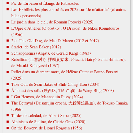
Pic de Tarbésou et Étangs de Rabassoles
Les 10 billets les plus consultés en 2025 sur "Je m'attarde" (et autres
bilans personnels)
Le jardin dans le ciel, de Romain Potocki (2025)
L'Ogre d'Athènes (Ο δράκος, O Drákos), de Níkos Koúndouros
(1956)
2 et This Old Dog, de Mac DeMarco (2012 et 2017)
Starlet, de Sean Baker (2012)
Schizophrenia (Angst), de Gerald Kargl (1983)
Rébellion (上意討ち 拝領妻始末, Jōiuchi: Hairyō tsuma shimatsu),
de Masaki Kobayashi (1967)
Reflet dans un diamant mort, de Hélène Cattet et Bruno Forzani
(2025)
Take Out, de Sean Baker et Shih-Ching Tsou (2004)
À l'ouest des rails (铁西区, Tiě xī qū), de Wang Bing (2003)
I Got Heaven, de Mannequin Pussy (2024)
The Betrayal (Daisatsujin orochi, 大殺陣雄呂血), de Tokuzō Tanaka
(1966)
Tardes de soledad, de Albert Serra (2025)
Alpinistes de Staline, de Cédric Gras (2020)
On the Bowery, de Lionel Rogosin (1956)