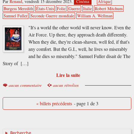
Par
Renaud
,
vendredi 15 décembre 2023.
Cinéma
Afrique
Burgess Meredith
États-Unis
Folie
Guerre
Italie
Robert Mitchum
Samuel Fuller
Seconde Guerre mondiale
William A. Wellman
"It's a world the other world will never know. Even the
Air Force. Up there, they approach death differently.
When they die, they're clean-shaven, well fed, if that's
any comfort. But the G.I., well, he lives so miserably
and he dies so miserably." Samuel Fuller disait de The
Story of […]
Lire la suite
aucun commentaire
aucun rétrolien
« billets précédents
- page 1 de 3
Recherche