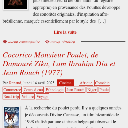
plus directe avec la dénomination du registre
approprié) en provenance des Pouilles développe
des sonorités originales, d'inspiration afro-
brésilienne, marquée essentiellement par le style des […]
Lire la suite
aucun commentaire
aucun rétrolien
Cocorico Monsieur Poulet, de
Damouré Zika, Lam Ibrahim Dia et
Jean Rouch (1977)
Par
Renaud
,
lundi 14 avril 2025.
Cinéma
Afrique
Comédie
Commerce
Cours d eau
Ethnologie
Jean Rouch
Niger
Poule
Road-trip
Voiture
Voyage
À la recherche du poulet perdu Il y a quelques années,
je découvrais Divine Carcasse, un film bizarroïde de
1998 réalisé par une cinéaste belge qui observait le