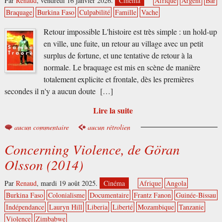
Par
Renaud
,
vendredi 16 janvier 2026.
Cinéma
Afrique
Argent
Bar
Braquage
Burkina Faso
Culpabilité
Famille
Vache
Retour impossible L'histoire est très simple : un hold-up
en ville, une fuite, un retour au village avec un petit
surplus de fortune, et une tentative de retour à la
normale. Le braquage est mis en scène de manière
totalement explicite et frontale, dès les premières
secondes il n'y a aucun doute […]
Lire la suite
aucun commentaire
aucun rétrolien
Concerning Violence, de Göran
Olsson (2014)
Par
Renaud
,
mardi 19 août 2025.
Cinéma
Afrique
Angola
Burkina Faso
Colonialisme
Documentaire
Frantz Fanon
Guinée-Bissau
Indépendance
Lauryn Hill
Liberia
Liberté
Mozambique
Tanzanie
Violence
Zimbabwe