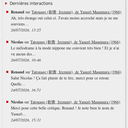
Dernières interactions
Renaud
sur
Tatouage (刺青, Irezumi), de Yasuzō Masumura (1966)
Ah, très étrange oui celui-ci. J'avais moins accroché mais je ne me
souviens…
26/07/2026, 13:25
Nicolas
sur
Tatouage (刺青, Irezumi), de Yasuzō Masumura (1966)
Le mélodrame à la mode nippone me convient très bien ! Et je n'ai
vu aucun des…
26/07/2026, 10:46
Renaud
sur
Tatouage (刺青, Irezumi), de Yasuzō Masumura (1966)
Salut Nicolas ! Ça fait plaisir de te lire, merci pour ce retour.
Quelle…
24/07/2026, 16:51
Nicolas
sur
Tatouage (刺青, Irezumi), de Yasuzō Masumura (1966)
Merci pour cette belle critique, Renaud ! Je note bien le nom de
Yasuzō…
24/07/2026, 15:31