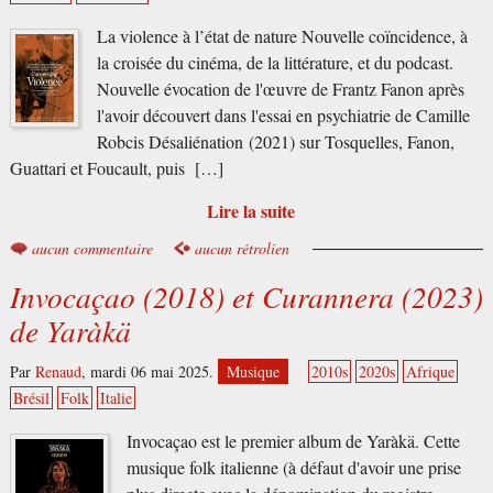
La violence à l’état de nature Nouvelle coïncidence, à
la croisée du cinéma, de la littérature, et du podcast.
Nouvelle évocation de l'œuvre de Frantz Fanon après
l'avoir découvert dans l'essai en psychiatrie de Camille
Robcis Désaliénation (2021) sur Tosquelles, Fanon,
Guattari et Foucault, puis […]
Lire la suite
aucun commentaire
aucun rétrolien
Invocaçao (2018) et Curannera (2023)
de Yaràkä
Par
Renaud
,
mardi 06 mai 2025.
Musique
2010s
2020s
Afrique
Brésil
Folk
Italie
Invocaçao est le premier album de Yaràkä. Cette
musique folk italienne (à défaut d'avoir une prise