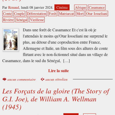
Par
Renaud
,
lundi 08 janvier 2024.
Cinéma
Afrique
Casamance
Conte
Couple
Déforestation
Forêt
Matriarcat
Mort
Otar Iosseliani
Rivière
Sénégal
Vieillesse
Dans une forêt de Casamance Et c'est là où je
l'attendais le moins qu'Otar Iosseliani me surprend le
plus, au détour d'une coproduction entre France,
Allemagne et Italie, un film sous des allures de conte
flirtant avec le non-fictionnel situé dans un village de
Casamance, dans le sud du Sénégal, […]
Lire la suite
aucun commentaire
aucun rétrolien
Les Forçats de la gloire (The Story of
G.I. Joe), de William A. Wellman
(1945)