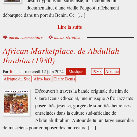
destin hypnotisant, surréaliste, mi-fictionnel mi-
documentaire, d'une vieille Peugeot fraîchement
débarquée dans un port du Bénin. Ce […]
Lire la suite
aucun commentaire
aucun rétrolien
African Marketplace, de Abdullah
Ibrahim (1980)
Par
Renaud
,
mercredi 12 juin 2024.
Musique
1980s
Afrique
Afrique du Sud
Afro-Jazz
Claire Denis
Découvert à travers la bande originale du film de
Claire Denis Chocolat, une musique Afro-Jazz très
posée, très joyeuse, gorgée de sonorités heureuses
enracinées dans la culture sud-africaine de
Abdullah Ibrahim. Autour de lui un large ensemble
de musiciens pour composer des morceaux […]