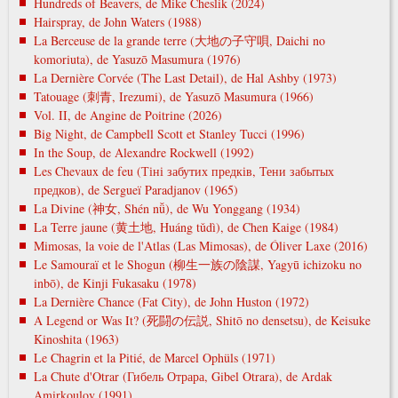
Hundreds of Beavers, de Mike Cheslik (2024)
Hairspray, de John Waters (1988)
La Berceuse de la grande terre (大地の子守唄, Daichi no
komoriuta), de Yasuzō Masumura (1976)
La Dernière Corvée (The Last Detail), de Hal Ashby (1973)
Tatouage (刺青, Irezumi), de Yasuzō Masumura (1966)
Vol. II, de Angine de Poitrine (2026)
Big Night, de Campbell Scott et Stanley Tucci (1996)
In the Soup, de Alexandre Rockwell (1992)
Les Chevaux de feu (Тіні забутих предків, Тени забытых
предков), de Sergueï Paradjanov (1965)
La Divine (神女, Shén nǚ), de Wu Yonggang (1934)
La Terre jaune (黄土地, Huáng tǔdì), de Chen Kaige (1984)
Mimosas, la voie de l'Atlas (Las Mimosas), de Óliver Laxe (2016)
Le Samouraï et le Shogun (柳生一族の陰謀, Yagyū ichizoku no
inbō), de Kinji Fukasaku (1978)
La Dernière Chance (Fat City), de John Huston (1972)
A Legend or Was It? (死闘の伝説, Shitō no densetsu), de Keisuke
Kinoshita (1963)
Le Chagrin et la Pitié, de Marcel Ophüls (1971)
La Chute d'Otrar (Гибель Отрара, Gibel Otrara), de Ardak
Amirkoulov (1991)