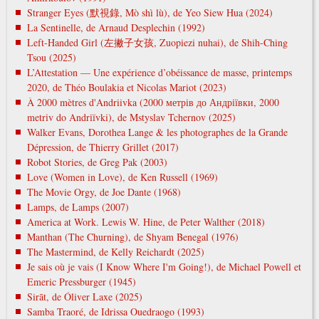
Stranger Eyes (默視錄, Mò shì lù), de Yeo Siew Hua (2024)
La Sentinelle, de Arnaud Desplechin (1992)
Left-Handed Girl (左撇子女孩, Zuopiezi nuhai), de Shih-Ching
Tsou (2025)
L’Attestation — Une expérience d’obéissance de masse, printemps
2020, de Théo Boulakia et Nicolas Mariot (2023)
À 2000 mètres d'Andriivka (2000 метрів до Андріївки, 2000
metrіv do Andrіїvki), de Mstyslav Tchernov (2025)
Walker Evans, Dorothea Lange & les photographes de la Grande
Dépression, de Thierry Grillet (2017)
Robot Stories, de Greg Pak (2003)
Love (Women in Love), de Ken Russell (1969)
The Movie Orgy, de Joe Dante (1968)
Lamps, de Lamps (2007)
America at Work. Lewis W. Hine, de Peter Walther (2018)
Manthan (The Churning), de Shyam Benegal (1976)
The Mastermind, de Kelly Reichardt (2025)
Je sais où je vais (I Know Where I'm Going!), de Michael Powell et
Emeric Pressburger (1945)
Sirāt, de Óliver Laxe (2025)
Samba Traoré, de Idrissa Ouedraogo (1993)