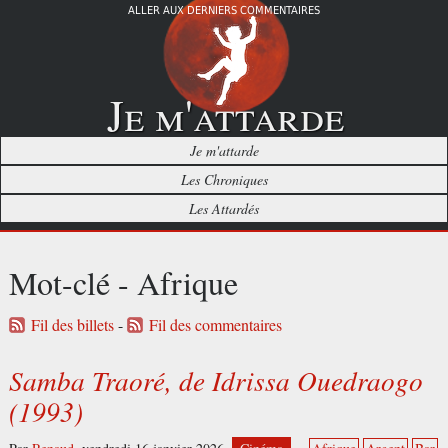
ALLER AUX DERNIERS COMMENTAIRES
Je m'attarde
Je m'attarde
Les Chroniques
Les Attardés
Mot-clé - Afrique
Fil des billets
-
Fil des commentaires
Samba Traoré, de Idrissa Ouedraogo
(1993)