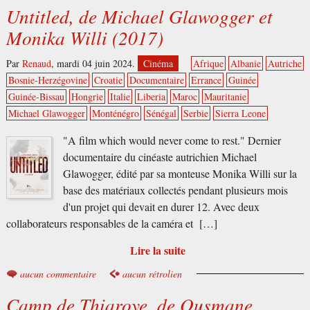
Untitled, de Michael Glawogger et
Monika Willi (2017)
Par
Renaud
,
mardi 04 juin 2024.
Cinéma
Afrique
Albanie
Autriche
Bosnie-Herzégovine
Croatie
Documentaire
Errance
Guinée
Guinée-Bissau
Hongrie
Italie
Liberia
Maroc
Mauritanie
Michael Glawogger
Monténégro
Sénégal
Serbie
Sierra Leone
"A film which would never come to rest." Dernier
documentaire du cinéaste autrichien Michael
Glawogger, édité par sa monteuse Monika Willi sur la
base des matériaux collectés pendant plusieurs mois
d'un projet qui devait en durer 12. Avec deux
collaborateurs responsables de la caméra et […]
Lire la suite
aucun commentaire
aucun rétrolien
Camp de Thiaroye, de Ousmane