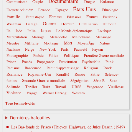
Documentaire
Enfance
Communisme
Couple
Drogue
États-Unis
Enquête policière
Errance
Espagne
Ethnologie
Famille
Femme
France
Fantastique
Film noir
Frederick
Guerre
Garage
Horreur
Humour
Wiseman
Humiliation
Japon
Italie
Île
Inde
Le Monde diplomatique
Loufoque
Mélodrame
Manipulation
Mariage
Mélancolie
Mensonge
Mort
Meurtre
Militaire
Montagne
Moyen Âge
Nature
New York
Nazisme
Neige
Paris
Pauvreté
Paysan
Politique
Photographie
Poésie
Police
Première Guerre mondiale
Prison
Punk
Procès
Propagande
Prostitution
Psychedelic
Religion
Rock
Racisme
Randonnée
Récit d apprentissage
Romance
Royaume-Uni
Russie
Ruralité
Satire
Science-
Seconde Guerre mondiale
fiction
Sexe
Ségrégation
Série B
Solitude
Travail
URSS
Thriller
Train
Vengeance
Vieillesse
Violence
Werner Herzog
Western
Voyage
Tous les mots-clés
Dernières bafouilles
Les Bas-fonds de Frisco (Thieves' Highway), de Jules Dassin (1949)