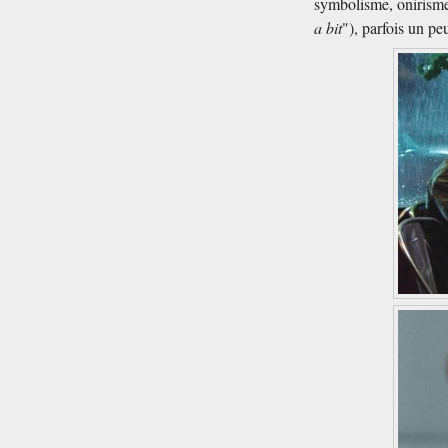
symbolisme, onirisme,
a bit
"), parfois un p