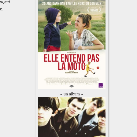
anged
e.
~ un album ~