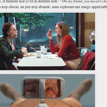
 et humour noir (c'est la dernière note : "
Oh my friend, you haven't ch
eu trop obscur, un peu trop absurde, mais explorant une marge appréciabl