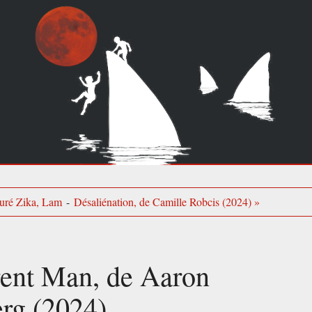
uré Zika, Lam
-
Désaliénation, de Camille Robcis (2024) »
rent Man, de Aaron
rg (2024)