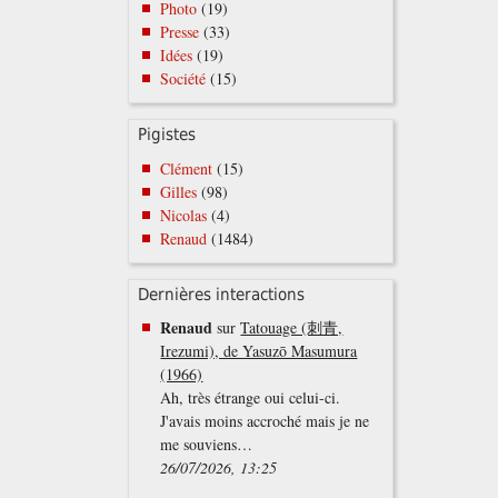
Photo
(19)
Presse
(33)
Idées
(19)
Société
(15)
Pigistes
Clément
(15)
Gilles
(98)
Nicolas
(4)
Renaud
(1484)
Dernières interactions
Renaud
sur
Tatouage (刺青,
Irezumi), de Yasuzō Masumura
(1966)
Ah, très étrange oui celui-ci.
J'avais moins accroché mais je ne
me souviens…
26/07/2026, 13:25