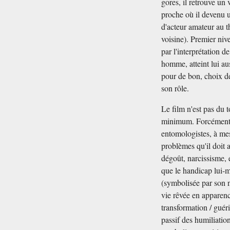
gores, il retrouve un
proche où il devenu u
d'acteur amateur au t
voisine). Premier niv
par l'interprétation d
homme, atteint lui au
pour de bon, choix de
son rôle.
Le film n'est pas du t
minimum. Forcément 
entomologistes, à mes
problèmes qu'il doit 
dégoût, narcissisme, 
que le handicap lui-
(symbolisée par son
vie rêvée en apparenc
transformation / guéri
passif des humiliatio