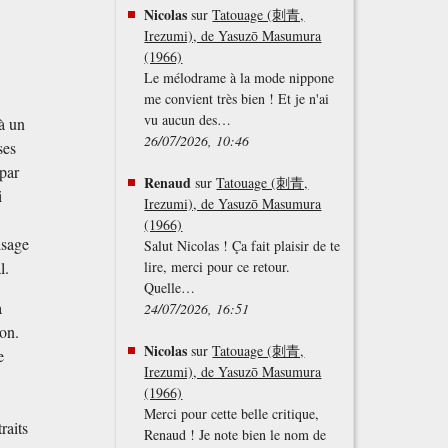
Nicolas
sur
Tatouage (刺青,
Irezumi), de Yasuzō Masumura
(1966)
Le mélodrame à la mode nippone
me convient très bien ! Et je n'ai
vu aucun des…
 à un
26/07/2026, 10:46
ses
 par
Renaud
sur
Tatouage (刺青,
i
Irezumi), de Yasuzō Masumura
(1966)
isage
Salut Nicolas ! Ça fait plaisir de te
l.
lire, merci pour ce retour.
Quelle…
a
24/07/2026, 16:51
ion.
Nicolas
sur
Tatouage (刺青,
e
Irezumi), de Yasuzō Masumura
(1966)
Merci pour cette belle critique,
raits
Renaud ! Je note bien le nom de