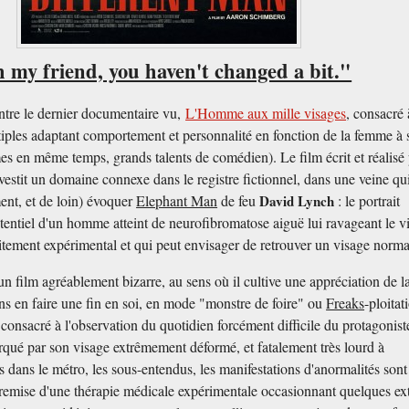
 my friend, you haven't changed a bit."
ntre le dernier documentaire vu,
L'Homme aux mille visages
, consacré
ples adaptant comportement et personnalité en fonction de la femme à 
es en même temps, grands talents de comédien). Le film écrit et réalisé
vestit un domaine connexe dans le registre fictionnel, dans une veine qu
ment, et de loin) évoquer
Elephant Man
de feu
David Lynch
: le portrait
tentiel d'un homme atteint de neurofibromatose aiguë lui ravageant le v
aitement expérimental et qui peut envisager de retrouver un visage norma
un film agréablement bizarre, au sens où il cultive une appréciation de l
ns en faire une fin en soi, en mode "monstre de foire" ou
Freaks
-ploitat
consacré à l'observation du quotidien forcément difficile du protagonist
rqué par son visage extrêmement déformé, et fatalement très lourd à
s dans le métro, les sous-entendus, les manifestations d'anormalités sont
ntremise d'une thérapie médicale expérimentale occasionnant quelques ext