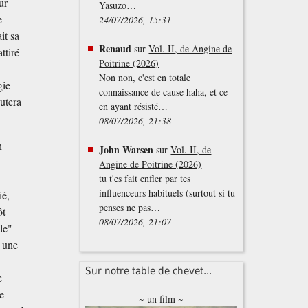
ur
Yasuzō…
e
24/07/2026, 15:31
it sa
Renaud
sur
Vol. II, de Angine de
ttiré
Poitrine (2026)
Non non, c'est en totale
gie
connaissance de cause haha, et ce
putera
en ayant résisté…
08/07/2026, 21:38
n
John Warsen
sur
Vol. II, de
Angine de Poitrine (2026)
tu t'es fait enfler par tes
influenceurs habituels (surtout si tu
ié,
penses ne pas…
ôt
08/07/2026, 21:07
le"
 une
Sur notre table de chevet...
e
e
~ un film ~