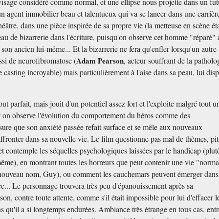
 visage considéré comme normal, et une ellipse nous projette dans un fut
n agent immobilier beau et talentueux qui va se lancer dans une carrièr
héâtre, dans une pièce inspirée de sa propre vie (la metteuse en scène éta
eau de bizarrerie dans l'écriture, puisqu'on observe cet homme "réparé" a
e son ancien lui-même... Et la bizarrerie ne fera qu'enfler lorsqu'un autre
ssi de neurofibromatose (
Adam Pearson
, acteur souffrant de la patholo
 casting incroyable) mais particulièrement à l'aise dans sa peau, lui dis
out parfait, mais jouit d'un potentiel assez fort et l'exploite malgré tout u
on observe l'évolution du comportement du héros comme des
ure que son anxiété passée refait surface et se mêle aux nouveaux
affronter dans sa nouvelle vie. Le film questionne pas mal de thèmes, pit
et contemple les séquelles psychologiques laissées par le handicap (plut
même), en montrant toutes les horreurs que peut contenir une vie "norma
 nouveau nom, Guy), ou comment les cauchemars peuvent émerger dans
e... Le personnage trouvera très peu d'épanouissement après sa
son, contre toute attente, comme s'il était impossible pour lui d'effacer l
ns qu'il a si longtemps endurées. Ambiance très étrange en tous cas, entr