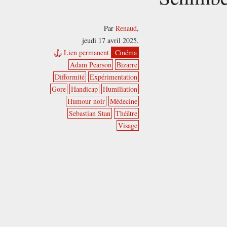
Par
Renaud
,
jeudi 17 avril 2025.
Lien permanent
Cinéma
Adam Pearson
Bizarre
Difformité
Expérimentation
Gore
Handicap
Humiliation
Humour noir
Médecine
Sebastian Stan
Théâtre
Visage