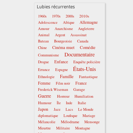
Lubies récurrentes
2010s
1960s
1970s
2000s
Allemagne
Adolescence
Afrique
Amour
Anarchisme
Angleterre
Animal
Argent
Assassinat
Bateau
Bourgeoisie
Canada
Comédie
Cinéma muet
Chine
Documentaire
Communisme
Enfance
Drogue
Enquête policière
États-Unis
Errance
Espagne
Famille
Fantastique
Ethnologie
Femme
France
Film noir
Garage
Frederick Wiseman
Guerre
Horreur
Humiliation
Humour
Italie
Île
Inde
Japon
Jazz
Lacs
Le Monde
diplomatique
Loufoque
Mariage
Mélodrame
Mélancolie
Mensonge
Meurtre
Militaire
Montagne