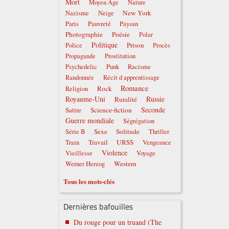
Mort
Moyen Âge
Nature
New York
Nazisme
Neige
Paris
Pauvreté
Paysan
Photographie
Poésie
Polar
Politique
Prison
Police
Procès
Propagande
Prostitution
Psychedelic
Punk
Racisme
Randonnée
Récit d apprentissage
Romance
Rock
Religion
Royaume-Uni
Russie
Ruralité
Seconde
Satire
Science-fiction
Guerre mondiale
Ségrégation
Sexe
Solitude
Série B
Thriller
Travail
URSS
Train
Vengeance
Violence
Vieillesse
Voyage
Western
Werner Herzog
Tous les mots-clés
Dernières bafouilles
Du rouge pour un truand (The