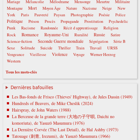
Mélodrame
Meurtre
Militaire
Mariage
Mélancolie
Mensonge
Mort
New
Montagne
Moyen Âge
Nature
Nazisme
Neige
York
Photographie
Poésie
Paris
Pauvreté
Paysan
Police
Politique
Prison
Procès
Propagande
Prostitution
Psychedelic
Punk
Religion
Racisme
Randonnée
Récit d apprentissage
Romance
Royaume-Uni
Russie
Rock
Ruralité
Satire
Seconde Guerre mondiale
Science-fiction
Ségrégation
Série B
Sexe
Solitude
Travail
URSS
Suicide
Thriller
Train
Violence
Werner Herzog
Vengeance
Vieillesse
Voyage
Western
Tous les mots-clés
Dernières bafouilles
Les Bas-fonds de Frisco (Thieves' Highway), de Jules Dassin (1949)
Hundreds of Beavers, de Mike Cheslik (2024)
Hairspray, de John Waters (1988)
La Berceuse de la grande terre (大地の子守唄, Daichi no
komoriuta), de Yasuzō Masumura (1976)
La Dernière Corvée (The Last Detail), de Hal Ashby (1973)
Tatouage (刺青, Irezumi), de Yasuzō Masumura (1966)