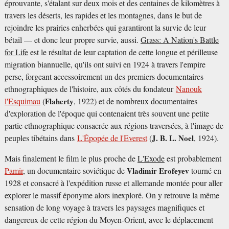
éprouvante, s'étalant sur deux mois et des centaines de kilomètres à
travers les déserts, les rapides et les montagnes, dans le but de
rejoindre les prairies enherbées qui garantiront la survie de leur
bétail — et donc leur propre survie, aussi.
Grass: A Nation's Battle
for Life
est le résultat de leur captation de cette longue et périlleuse
migration biannuelle, qu'ils ont suivi en 1924 à travers l'empire
perse, forgeant accessoirement un des premiers documentaires
ethnographiques de l'histoire, aux côtés du fondateur
Nanouk
l'Esquimau
(
Flaherty
, 1922) et de nombreux documentaires
d'exploration de l'époque qui contenaient très souvent une petite
partie ethnographique consacrée aux régions traversées, à l'image de
peuples tibétains dans
L'Épopée de l'Everest
(
J. B. L. Noel
, 1924).
Mais finalement le film le plus proche de
L'Exode
est probablement
Pamir
, un documentaire soviétique de
Vladimir Erofeyev
tourné en
1928 et consacré à l'expédition russe et allemande montée pour aller
explorer le massif éponyme alors inexploré. On y retrouve la même
sensation de long voyage à travers les paysages magnifiques et
dangereux de cette région du Moyen-Orient, avec le déplacement