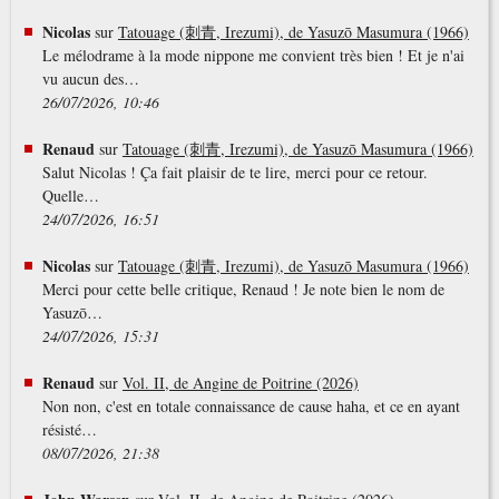
Nicolas
sur
Tatouage (刺青, Irezumi), de Yasuzō Masumura (1966)
Le mélodrame à la mode nippone me convient très bien ! Et je n'ai
vu aucun des…
26/07/2026, 10:46
Renaud
sur
Tatouage (刺青, Irezumi), de Yasuzō Masumura (1966)
Salut Nicolas ! Ça fait plaisir de te lire, merci pour ce retour.
Quelle…
24/07/2026, 16:51
Nicolas
sur
Tatouage (刺青, Irezumi), de Yasuzō Masumura (1966)
Merci pour cette belle critique, Renaud ! Je note bien le nom de
Yasuzō…
24/07/2026, 15:31
Renaud
sur
Vol. II, de Angine de Poitrine (2026)
Non non, c'est en totale connaissance de cause haha, et ce en ayant
résisté…
08/07/2026, 21:38