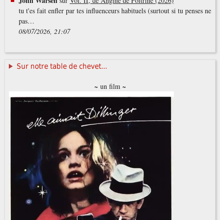
John Warsen
sur
Vol. II, de Angine de Poitrine (2026)
tu t'es fait enfler par tes influenceurs habituels (surtout si tu penses ne
pas…
08/07/2026, 21:07
Sur notre table de chevet...
~ un film ~