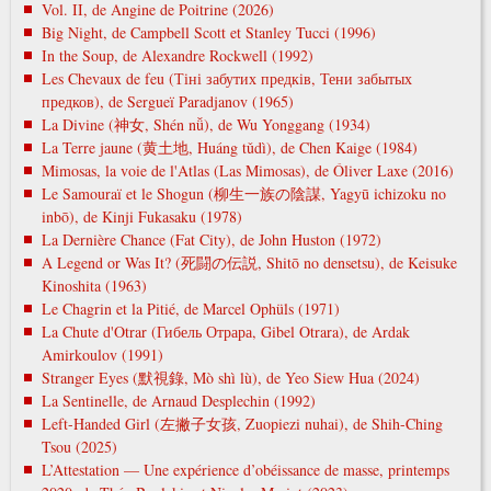
Vol. II, de Angine de Poitrine (2026)
Big Night, de Campbell Scott et Stanley Tucci (1996)
In the Soup, de Alexandre Rockwell (1992)
Les Chevaux de feu (Тіні забутих предків, Тени забытых
предков), de Sergueï Paradjanov (1965)
La Divine (神女, Shén nǚ), de Wu Yonggang (1934)
La Terre jaune (黄土地, Huáng tǔdì), de Chen Kaige (1984)
Mimosas, la voie de l'Atlas (Las Mimosas), de Óliver Laxe (2016)
Le Samouraï et le Shogun (柳生一族の陰謀, Yagyū ichizoku no
inbō), de Kinji Fukasaku (1978)
La Dernière Chance (Fat City), de John Huston (1972)
A Legend or Was It? (死闘の伝説, Shitō no densetsu), de Keisuke
Kinoshita (1963)
Le Chagrin et la Pitié, de Marcel Ophüls (1971)
La Chute d'Otrar (Гибель Отрара, Gibel Otrara), de Ardak
Amirkoulov (1991)
Stranger Eyes (默視錄, Mò shì lù), de Yeo Siew Hua (2024)
La Sentinelle, de Arnaud Desplechin (1992)
Left-Handed Girl (左撇子女孩, Zuopiezi nuhai), de Shih-Ching
Tsou (2025)
L’Attestation — Une expérience d’obéissance de masse, printemps