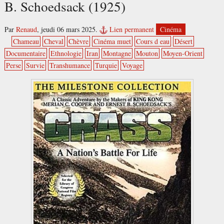
B. Schoedsack (1925)
Par
Renaud
,
jeudi 06 mars 2025.
Lien permanent
Cinéma
Chameau
Cheval
Chèvre
Cinéma muet
Cours d eau
Désert
Documentaire
Ethnologie
Iran
Montagne
Mouton
Moyen-Orient
Perse
Survie
Transhumance
Turquie
Voyage