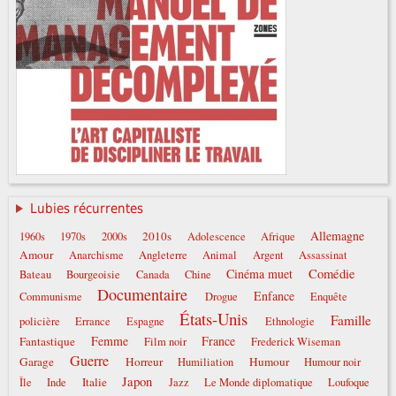
Lubies récurrentes
Allemagne
2010s
1960s
1970s
2000s
Adolescence
Afrique
Amour
Anarchisme
Angleterre
Animal
Argent
Assassinat
Comédie
Cinéma muet
Bateau
Bourgeoisie
Canada
Chine
Documentaire
Enfance
Communisme
Drogue
Enquête
États-Unis
Famille
policière
Errance
Espagne
Ethnologie
Femme
France
Fantastique
Film noir
Frederick Wiseman
Guerre
Garage
Horreur
Humour
Humiliation
Humour noir
Japon
Italie
Île
Inde
Jazz
Le Monde diplomatique
Loufoque