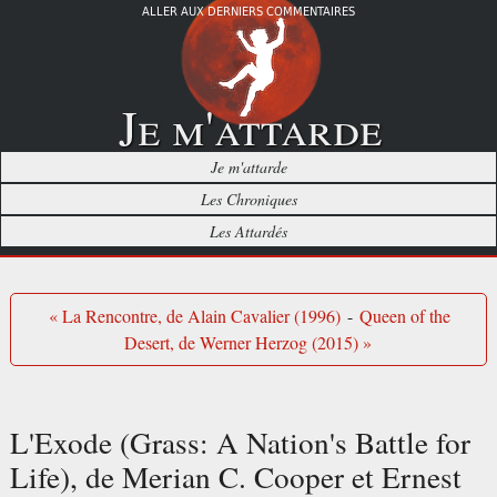
ALLER AUX DERNIERS COMMENTAIRES
Je m'attarde
Je m'attarde
Les Chroniques
Les Attardés
« La Rencontre, de Alain Cavalier (1996)
-
Queen of the
Desert, de Werner Herzog (2015) »
L'Exode (Grass: A Nation's Battle for
Life), de Merian C. Cooper et Ernest