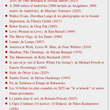
2020, de Théo Boulakia et Nicolas Mariot (2023)
À 2000 mètres d'Andriivka (2000 метрів до Андріївки, 2000
metrіv do Andrіїvki), de Mstyslav Tchernov (2025)
Walker Evans, Dorothea Lange & les photographes de la Grande
Dépression, de Thierry Grillet (2017)
Robot Stories, de Greg Pak (2003)
Love (Women in Love), de Ken Russell (1969)
The Movie Orgy, de Joe Dante (1968)
Lamps, de Lamps (2007)
America at Work. Lewis W. Hine, de Peter Walther (2018)
Manthan (The Churning), de Shyam Benegal (1976)
The Mastermind, de Kelly Reichardt (2025)
Je sais où je vais (I Know Where I'm Going!), de Michael Powell et
Emeric Pressburger (1945)
Sirāt, de Óliver Laxe (2025)
Samba Traoré, de Idrissa Ouedraogo (1993)
Pic de Tarbésou et Étangs de Rabassoles
Les 10 billets les plus consultés en 2025 sur "Je m'attarde" (et autres
bilans personnels)
Le jardin dans le ciel, de Romain Potocki (2025)
L'Ogre d'Athènes (Ο δράκος, O Drákos), de Níkos Koúndouros
(1956)