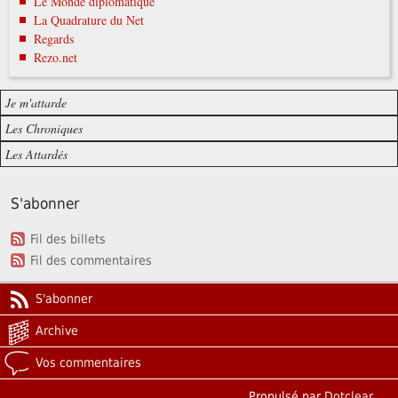
Le Monde diplomatique
La Quadrature du Net
Regards
Rezo.net
Je m'attarde
Les Chroniques
Les Attardés
S'abonner
Fil des billets
Fil des commentaires
S'abonner
Archive
Vos commentaires
Propulsé par
Dotclear