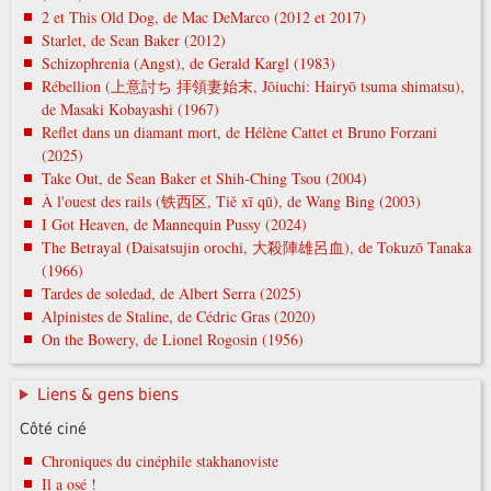
2 et This Old Dog, de Mac DeMarco (2012 et 2017)
Starlet, de Sean Baker (2012)
Schizophrenia (Angst), de Gerald Kargl (1983)
Rébellion (上意討ち 拝領妻始末, Jōiuchi: Hairyō tsuma shimatsu),
de Masaki Kobayashi (1967)
Reflet dans un diamant mort, de Hélène Cattet et Bruno Forzani
(2025)
Take Out, de Sean Baker et Shih-Ching Tsou (2004)
À l'ouest des rails (铁西区, Tiě xī qū), de Wang Bing (2003)
I Got Heaven, de Mannequin Pussy (2024)
The Betrayal (Daisatsujin orochi, 大殺陣雄呂血), de Tokuzō Tanaka
(1966)
Tardes de soledad, de Albert Serra (2025)
Alpinistes de Staline, de Cédric Gras (2020)
On the Bowery, de Lionel Rogosin (1956)
Liens & gens biens
Côté ciné
Chroniques du cinéphile stakhanoviste
Il a osé !