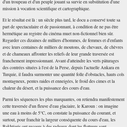
d'un troupeau et d'un peuple jouant sa survie en substitution d'une
mission à vocation scientifique et cartographique.
Et le résultat est là : un siècle plus tard, le docu a conservé toute sa
part de spectaculaire et de passionnant, à condition de ne pas être
hermétique au registre du cinéma muet non-fictionnel bien sûr.
Regarder ces dizaines de milliers d'hommes, de femmes et d'enfants
avec leurs centaines de milliers de moutons, de chevaux, de chèvres
et de chameaux affronter les reliefs de leur grande traversée est
franchement impressionnant. Avant d'atteindre les verts pâturages
des contrées situées à l'est de la Perse, depuis l'actuelle Ankara en
Turquie, il faudra surmonter une quantité folle d'obstacles, hauts cols
montagneux, pentes raides et enneigées, le froid des cimes et la
chaleur du désert, et la puissance des cours d'eau.
Parmi les séquences les plus marquantes, on retiendra manifestement
cette traversée d'un fleuve d'eau glaciaire, le Karoun : on imagine
une eau à moins de 5°C, on constate la puissance du courant, et
surtout, pour franchir la largeur conséquente du cours d'eau, les
Bakhtiaris ont recours à des radeaux dont les flotteurs sont