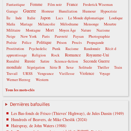
Femme
France
Fantastique
Film noir
Frederick Wiseman
Guerre
Garage
Horreur
Humour
Humiliation
Hypocrisie
Japon
Italie
Île
Inde
Lacs
Le Monde diplomatique
Loufoque
Mélodrame
Meurtre
Mafia
Mariage
Mélancolie
Mensonge
Mort
Militaire
Montagne
Moyen Âge
Nature
Nazisme
New York
Photographie
Neige
Paris
Pauvreté
Paysan
Politique
Poésie
Prison
Police
Procès
Propagande
Punk
Prostitution
Psychedelic
Racisme
Randonnée
Récit d
Romance
Royaume-Uni
Religion
Rock
apprentissage
Russie
Seconde Guerre
Ruralité
Satire
Science-fiction
mondiale
Sexe
Solitude
Ségrégation
Série B
Thriller
Train
Violence
Travail
URSS
Vengeance
Vieillesse
Voyage
Werner Herzog
Western
Tous les mots-clés
Dernières bafouilles
Les Bas-fonds de Frisco (Thieves' Highway), de Jules Dassin (1949)
Hundreds of Beavers, de Mike Cheslik (2024)
Hairspray, de John Waters (1988)