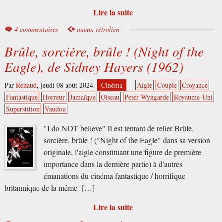
Lire la suite
4 commentaires
aucun rétrolien
Brûle, sorcière, brûle ! (Night of the
Eagle), de Sidney Hayers (1962)
Par
Renaud
,
jeudi 08 août 2024.
Cinéma
Aigle
Couple
Croyance
Fantastique
Horreur
Jamaïque
Oiseau
Peter Wyngarde
Royaume-Uni
Superstition
Vaudou
"I do NOT believe" Il est tentant de relier Brûle,
sorcière, brûle ! ("Night of the Eagle" dans sa version
originale, l'aigle constituant une figure de première
importance dans la dernière partie) à d'autres
émanations du cinéma fantastique / horrifique
britannique de la même […]
Lire la suite