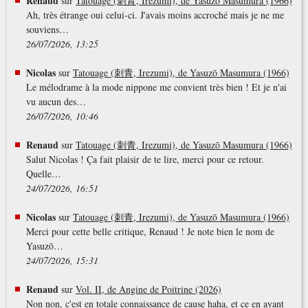
Renaud
sur
Tatouage (刺青, Irezumi), de Yasuzō Masumura (1966)
Ah, très étrange oui celui-ci. J'avais moins accroché mais je ne me
souviens…
26/07/2026, 13:25
Nicolas
sur
Tatouage (刺青, Irezumi), de Yasuzō Masumura (1966)
Le mélodrame à la mode nippone me convient très bien ! Et je n'ai
vu aucun des…
26/07/2026, 10:46
Renaud
sur
Tatouage (刺青, Irezumi), de Yasuzō Masumura (1966)
Salut Nicolas ! Ça fait plaisir de te lire, merci pour ce retour.
Quelle…
24/07/2026, 16:51
Nicolas
sur
Tatouage (刺青, Irezumi), de Yasuzō Masumura (1966)
Merci pour cette belle critique, Renaud ! Je note bien le nom de
Yasuzō…
24/07/2026, 15:31
Renaud
sur
Vol. II, de Angine de Poitrine (2026)
Non non, c'est en totale connaissance de cause haha, et ce en ayant