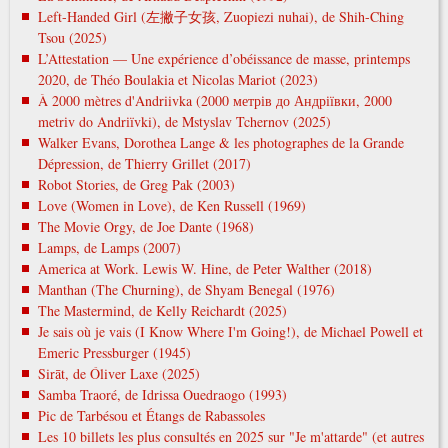
Left-Handed Girl (左撇子女孩, Zuopiezi nuhai), de Shih-Ching
Tsou (2025)
L’Attestation — Une expérience d’obéissance de masse, printemps
2020, de Théo Boulakia et Nicolas Mariot (2023)
À 2000 mètres d'Andriivka (2000 метрів до Андріївки, 2000
metrіv do Andrіїvki), de Mstyslav Tchernov (2025)
Walker Evans, Dorothea Lange & les photographes de la Grande
Dépression, de Thierry Grillet (2017)
Robot Stories, de Greg Pak (2003)
Love (Women in Love), de Ken Russell (1969)
The Movie Orgy, de Joe Dante (1968)
Lamps, de Lamps (2007)
America at Work. Lewis W. Hine, de Peter Walther (2018)
Manthan (The Churning), de Shyam Benegal (1976)
The Mastermind, de Kelly Reichardt (2025)
Je sais où je vais (I Know Where I'm Going!), de Michael Powell et
Emeric Pressburger (1945)
Sirāt, de Óliver Laxe (2025)
Samba Traoré, de Idrissa Ouedraogo (1993)
Pic de Tarbésou et Étangs de Rabassoles
Les 10 billets les plus consultés en 2025 sur "Je m'attarde" (et autres