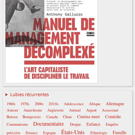
Lubies récurrentes
Allemagne
2010s
1960s
1970s
2000s
Adolescence
Afrique
Amour
Anarchisme
Angleterre
Animal
Argent
Assassinat
Comédie
Cinéma muet
Bateau
Bourgeoisie
Canada
Chine
Documentaire
Enfance
Communisme
Drogue
Enquête
États-Unis
Famille
policière
Errance
Espagne
Ethnologie