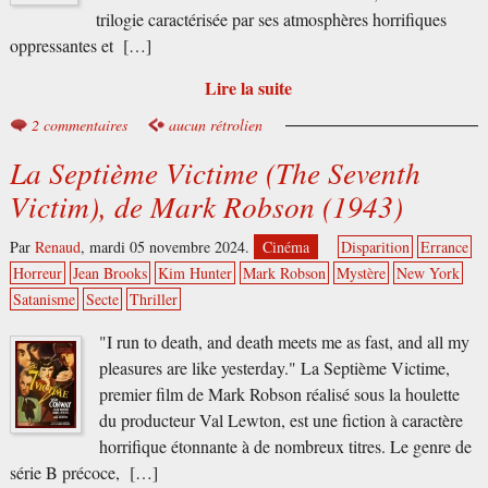
trilogie caractérisée par ses atmosphères horrifiques
oppressantes et […]
Lire la suite
2 commentaires
aucun rétrolien
La Septième Victime (The Seventh
Victim), de Mark Robson (1943)
Par
Renaud
,
mardi 05 novembre 2024.
Cinéma
Disparition
Errance
Horreur
Jean Brooks
Kim Hunter
Mark Robson
Mystère
New York
Satanisme
Secte
Thriller
"I run to death, and death meets me as fast, and all my
pleasures are like yesterday." La Septième Victime,
premier film de Mark Robson réalisé sous la houlette
du producteur Val Lewton, est une fiction à caractère
horrifique étonnante à de nombreux titres. Le genre de
série B précoce, […]