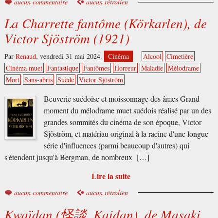
aucun commentaire
aucun rétrolien
La Charrette fantôme (Körkarlen), de
Victor Sjöström (1921)
Par
Renaud
,
vendredi 31 mai 2024.
Cinéma
Alcool
Cimetière
Cinéma muet
Fantastique
Fantômes
Horreur
Maladie
Mélodrame
Mort
Sans-abris
Suède
Victor Sjöström
Beuverie suédoise et moissonnage des âmes Grand
moment du mélodrame muet suédois réalisé par un des
grandes sommités du cinéma de son époque, Victor
Sjöström, et matériau original à la racine d'une longue
série d'influences (parmi beaucoup d'autres) qui
s'étendent jusqu'à Bergman, de nombreux […]
Lire la suite
aucun commentaire
aucun rétrolien
Kwaïdan (怪談, Kaidan), de Masaki