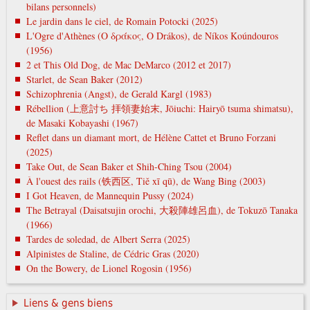
bilans personnels)
Le jardin dans le ciel, de Romain Potocki (2025)
L'Ogre d'Athènes (Ο δράκος, O Drákos), de Níkos Koúndouros
(1956)
2 et This Old Dog, de Mac DeMarco (2012 et 2017)
Starlet, de Sean Baker (2012)
Schizophrenia (Angst), de Gerald Kargl (1983)
Rébellion (上意討ち 拝領妻始末, Jōiuchi: Hairyō tsuma shimatsu),
de Masaki Kobayashi (1967)
Reflet dans un diamant mort, de Hélène Cattet et Bruno Forzani
(2025)
Take Out, de Sean Baker et Shih-Ching Tsou (2004)
À l'ouest des rails (铁西区, Tiě xī qū), de Wang Bing (2003)
I Got Heaven, de Mannequin Pussy (2024)
The Betrayal (Daisatsujin orochi, 大殺陣雄呂血), de Tokuzō Tanaka
(1966)
Tardes de soledad, de Albert Serra (2025)
Alpinistes de Staline, de Cédric Gras (2020)
On the Bowery, de Lionel Rogosin (1956)
Liens & gens biens