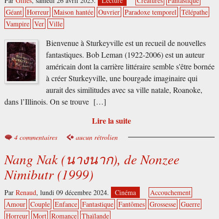
Par
Gilles
,
samedi 26 avril 2025.
Lecture
Créatures
Fantastique
Géant
Horreur
Maison hantée
Ouvrier
Paradoxe temporel
Télépathe
Vampire
Ver
Ville
Bienvenue à Sturkeyville est un recueil de nouvelles
fantastiques. Bob Leman (1922-2006) est un auteur
américain dont la carrière littéraire semble s'être bornée
à créer Sturkeyville, une bourgade imaginaire qui
aurait des similitudes avec sa ville natale, Roanoke,
dans l’Illinois. On se trouve […]
Lire la suite
4 commentaires
aucun rétrolien
Nang Nak (นางนาก), de Nonzee
Nimibutr (1999)
Par
Renaud
,
lundi 09 décembre 2024.
Cinéma
Accouchement
Amour
Couple
Enfance
Fantastique
Fantômes
Grossesse
Guerre
Horreur
Mort
Romance
Thaïlande