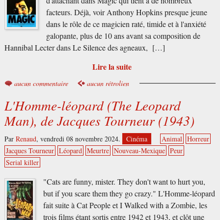
d'attachant dans Magic qui tient à de nombreux
facteurs. Déjà, voir Anthony Hopkins presque jeune
dans le rôle de ce magicien raté, timide et à l'anxiété
galopante, plus de 10 ans avant sa composition de
Hannibal Lecter dans Le Silence des agneaux, […]
Lire la suite
aucun commentaire
aucun rétrolien
L'Homme-léopard (The Leopard
Man), de Jacques Tourneur (1943)
Par
Renaud
,
vendredi 08 novembre 2024.
Cinéma
Animal
Horreur
Jacques Tourneur
Léopard
Meurtre
Nouveau-Mexique
Peur
Serial killer
"Cats are funny, mister. They don't want to hurt you,
but if you scare them they go crazy." L'Homme-léopard
fait suite à Cat People et I Walked with a Zombie, les
trois films étant sortis entre 1942 et 1943, et clôt une