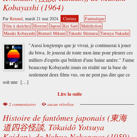
Kobayashi (1964)
Par
Renaud
,
mardi 21 mai 2024.
Cinéma
Fantastique
Film à sketches
Horreur
Japon
Kei Satō
Malédiction
Masaki Kobayashi
Rentarō Mikuni
Takashi Shimura
Tatsuya Nakadai
"Aussi longtemps que je vivrai, je continuerai à jouer
du biwa. Je jouerai de toute mon âme pour pleurer ces
milliers d'esprits qui brûlent d'une haine amère." J'aime
beaucoup Kobayashi (mais en réalité sur la base de
seulement deux films vus, on ne peut pas dire que ce
soit une […]
Lire la suite
2 commentaires
aucun rétrolien
Histoire de fantômes japonais (東海
道四谷怪談, Tōkaidō Yotsuya
Kaidan), de Nobuo Nakagawa (1959)