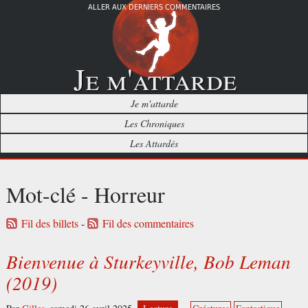
ALLER AUX DERNIERS COMMENTAIRES
Je m'attarde
Je m'attarde
Les Chroniques
Les Attardés
Mot-clé - Horreur
Fil des billets
-
Fil des commentaires
Bienvenue à Sturkeyville, Bob Leman
(2019)