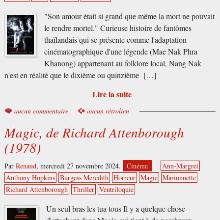
"Son amour était si grand que même la mort ne pouvait
le rendre mortel." Curieuse histoire de fantômes
thaïlandais qui se présente comme l'adaptation
cinématographique d'une légende (Mae Nak Phra
Khanong) appartenant au folklore local, Nang Nak
n'est en réalité que le dixième ou quinzième […]
Lire la suite
aucun commentaire
aucun rétrolien
Magic, de Richard Attenborough
(1978)
Par
Renaud
,
mercredi 27 novembre 2024.
Cinéma
Ann-Margret
Anthony Hopkins
Burgess Meredith
Horreur
Magie
Marionnette
Richard Attenborough
Thriller
Ventriloquie
Un seul bras les tua tous Il y a quelque chose