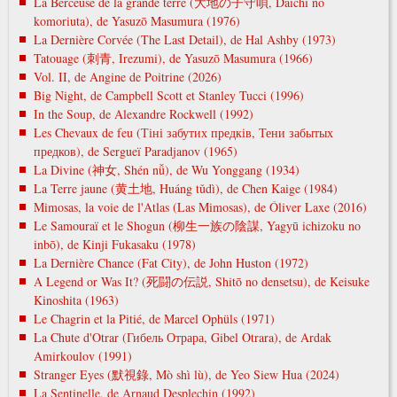
La Berceuse de la grande terre (大地の子守唄, Daichi no
komoriuta), de Yasuzō Masumura (1976)
La Dernière Corvée (The Last Detail), de Hal Ashby (1973)
Tatouage (刺青, Irezumi), de Yasuzō Masumura (1966)
Vol. II, de Angine de Poitrine (2026)
Big Night, de Campbell Scott et Stanley Tucci (1996)
In the Soup, de Alexandre Rockwell (1992)
Les Chevaux de feu (Тіні забутих предків, Тени забытых
предков), de Sergueï Paradjanov (1965)
La Divine (神女, Shén nǚ), de Wu Yonggang (1934)
La Terre jaune (黄土地, Huáng tǔdì), de Chen Kaige (1984)
Mimosas, la voie de l'Atlas (Las Mimosas), de Óliver Laxe (2016)
Le Samouraï et le Shogun (柳生一族の陰謀, Yagyū ichizoku no
inbō), de Kinji Fukasaku (1978)
La Dernière Chance (Fat City), de John Huston (1972)
A Legend or Was It? (死闘の伝説, Shitō no densetsu), de Keisuke
Kinoshita (1963)
Le Chagrin et la Pitié, de Marcel Ophüls (1971)
La Chute d'Otrar (Гибель Отрара, Gibel Otrara), de Ardak
Amirkoulov (1991)
Stranger Eyes (默視錄, Mò shì lù), de Yeo Siew Hua (2024)
La Sentinelle, de Arnaud Desplechin (1992)