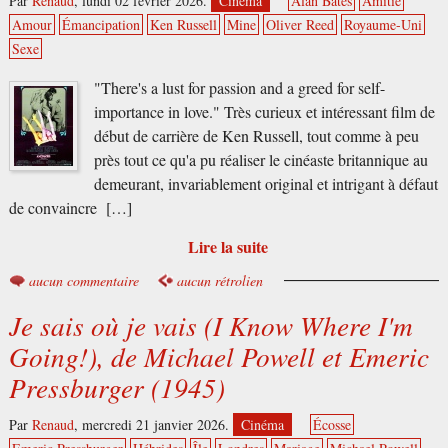
Par
Renaud
,
lundi 02 février 2026.
Cinéma
Alan Bates
Amitié
Amour
Émancipation
Ken Russell
Mine
Oliver Reed
Royaume-Uni
Sexe
"There's a lust for passion and a greed for self-
importance in love." Très curieux et intéressant film de
début de carrière de Ken Russell, tout comme à peu
près tout ce qu'a pu réaliser le cinéaste britannique au
demeurant, invariablement original et intrigant à défaut
de convaincre […]
Lire la suite
aucun commentaire
aucun rétrolien
Je sais où je vais (I Know Where I'm
Going!), de Michael Powell et Emeric
Pressburger (1945)
Par
Renaud
,
mercredi 21 janvier 2026.
Cinéma
Écosse