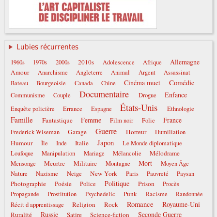
Lubies récurrentes
Allemagne
2010s
1960s
1970s
2000s
Adolescence
Afrique
Amour
Anarchisme
Angleterre
Animal
Argent
Assassinat
Comédie
Cinéma muet
Bateau
Bourgeoisie
Canada
Chine
Documentaire
Enfance
Communisme
Couple
Drogue
États-Unis
Enquête policière
Errance
Espagne
Ethnologie
Famille
Femme
France
Fantastique
Film noir
Folie
Guerre
Garage
Horreur
Frederick Wiseman
Humiliation
Japon
Humour
Italie
Île
Inde
Le Monde diplomatique
Mélodrame
Loufoque
Manipulation
Mariage
Mélancolie
Mort
Meurtre
Militaire
Mensonge
Montagne
Moyen Âge
New York
Nature
Nazisme
Neige
Paris
Pauvreté
Paysan
Politique
Photographie
Poésie
Prison
Police
Procès
Punk
Propagande
Prostitution
Psychedelic
Racisme
Randonnée
Romance
Royaume-Uni
Religion
Rock
Récit d apprentissage
Russie
Seconde Guerre
Ruralité
Satire
Science-fiction