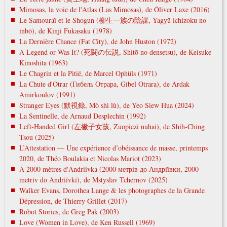
Mimosas, la voie de l'Atlas (Las Mimosas), de Óliver Laxe (2016)
Le Samouraï et le Shogun (柳生一族の陰謀, Yagyū ichizoku no
inbō), de Kinji Fukasaku (1978)
La Dernière Chance (Fat City), de John Huston (1972)
A Legend or Was It? (死闘の伝説, Shitō no densetsu), de Keisuke
Kinoshita (1963)
Le Chagrin et la Pitié, de Marcel Ophüls (1971)
La Chute d'Otrar (Гибель Отрара, Gibel Otrara), de Ardak
Amirkoulov (1991)
Stranger Eyes (默視錄, Mò shì lù), de Yeo Siew Hua (2024)
La Sentinelle, de Arnaud Desplechin (1992)
Left-Handed Girl (左撇子女孩, Zuopiezi nuhai), de Shih-Ching
Tsou (2025)
L’Attestation — Une expérience d’obéissance de masse, printemps
2020, de Théo Boulakia et Nicolas Mariot (2023)
À 2000 mètres d'Andriivka (2000 метрів до Андріївки, 2000
metrіv do Andrіїvki), de Mstyslav Tchernov (2025)
Walker Evans, Dorothea Lange & les photographes de la Grande
Dépression, de Thierry Grillet (2017)
Robot Stories, de Greg Pak (2003)
Love (Women in Love), de Ken Russell (1969)