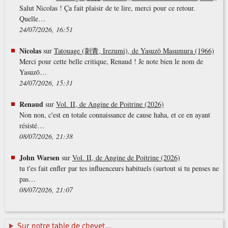
Salut Nicolas ! Ça fait plaisir de te lire, merci pour ce retour.
Quelle…
24/07/2026, 16:51
Nicolas
sur
Tatouage (刺青, Irezumi), de Yasuzō Masumura (1966)
Merci pour cette belle critique, Renaud ! Je note bien le nom de
Yasuzō…
24/07/2026, 15:31
Renaud
sur
Vol. II, de Angine de Poitrine (2026)
Non non, c'est en totale connaissance de cause haha, et ce en ayant
résisté…
08/07/2026, 21:38
John Warsen
sur
Vol. II, de Angine de Poitrine (2026)
tu t'es fait enfler par tes influenceurs habituels (surtout si tu penses ne
pas…
08/07/2026, 21:07
Sur notre table de chevet...