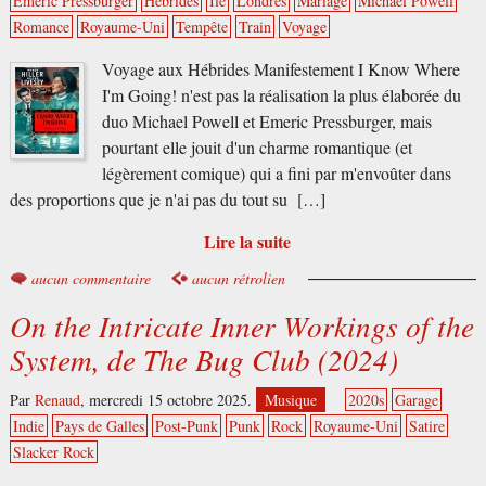
Emeric Pressburger
Hébrides
Île
Londres
Mariage
Michael Powell
Romance
Royaume-Uni
Tempête
Train
Voyage
Voyage aux Hébrides Manifestement I Know Where
I'm Going! n'est pas la réalisation la plus élaborée du
duo Michael Powell et Emeric Pressburger, mais
pourtant elle jouit d'un charme romantique (et
légèrement comique) qui a fini par m'envoûter dans
des proportions que je n'ai pas du tout su […]
Lire la suite
aucun commentaire
aucun rétrolien
On the Intricate Inner Workings of the
System, de The Bug Club (2024)
Par
Renaud
,
mercredi 15 octobre 2025.
Musique
2020s
Garage
Indie
Pays de Galles
Post-Punk
Punk
Rock
Royaume-Uni
Satire
Slacker Rock