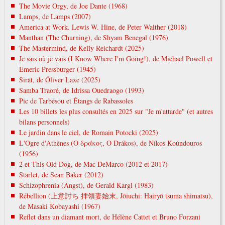
The Movie Orgy, de Joe Dante (1968)
Lamps, de Lamps (2007)
America at Work. Lewis W. Hine, de Peter Walther (2018)
Manthan (The Churning), de Shyam Benegal (1976)
The Mastermind, de Kelly Reichardt (2025)
Je sais où je vais (I Know Where I'm Going!), de Michael Powell et
Emeric Pressburger (1945)
Sirāt, de Óliver Laxe (2025)
Samba Traoré, de Idrissa Ouedraogo (1993)
Pic de Tarbésou et Étangs de Rabassoles
Les 10 billets les plus consultés en 2025 sur "Je m'attarde" (et autres
bilans personnels)
Le jardin dans le ciel, de Romain Potocki (2025)
L'Ogre d'Athènes (Ο δράκος, O Drákos), de Níkos Koúndouros
(1956)
2 et This Old Dog, de Mac DeMarco (2012 et 2017)
Starlet, de Sean Baker (2012)
Schizophrenia (Angst), de Gerald Kargl (1983)
Rébellion (上意討ち 拝領妻始末, Jōiuchi: Hairyō tsuma shimatsu),
de Masaki Kobayashi (1967)
Reflet dans un diamant mort, de Hélène Cattet et Bruno Forzani