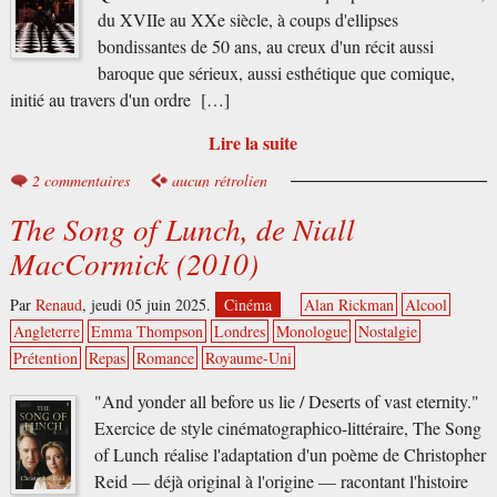
du XVIIe au XXe siècle, à coups d'ellipses
bondissantes de 50 ans, au creux d'un récit aussi
baroque que sérieux, aussi esthétique que comique,
initié au travers d'un ordre […]
Lire la suite
2 commentaires
aucun rétrolien
The Song of Lunch, de Niall
MacCormick (2010)
Par
Renaud
,
jeudi 05 juin 2025.
Cinéma
Alan Rickman
Alcool
Angleterre
Emma Thompson
Londres
Monologue
Nostalgie
Prétention
Repas
Romance
Royaume-Uni
"And yonder all before us lie / Deserts of vast eternity."
Exercice de style cinématographico-littéraire, The Song
of Lunch réalise l'adaptation d'un poème de Christopher
Reid — déjà original à l'origine — racontant l'histoire