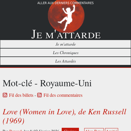
ALLER AUX DERNIERS COMMENTAIRES
Je m'attarde
Je m'attarde
Les Chroniques
Les Attardés
Mot-clé - Royaume-Uni
Fil des billets
-
Fil des commentaires
Love (Women in Love), de Ken Russell
(1969)