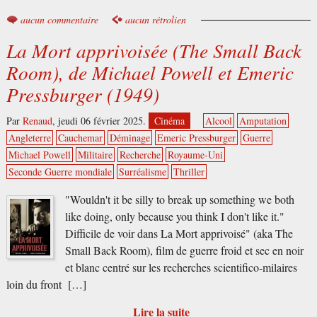
aucun commentaire
aucun rétrolien
La Mort apprivoisée (The Small Back
Room), de Michael Powell et Emeric
Pressburger (1949)
Par
Renaud
,
jeudi 06 février 2025.
Cinéma
Alcool
Amputation
Angleterre
Cauchemar
Déminage
Emeric Pressburger
Guerre
Michael Powell
Militaire
Recherche
Royaume-Uni
Seconde Guerre mondiale
Surréalisme
Thriller
"Wouldn't it be silly to break up something we both
like doing, only because you think I don't like it."
Difficile de voir dans La Mort apprivoisé" (aka The
Small Back Room), film de guerre froid et sec en noir
et blanc centré sur les recherches scientifico-milaires
loin du front […]
Lire la suite