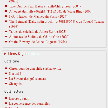
(2025)
Take Out, de Sean Baker et Shih-Ching Tsou (2004)
À l'ouest des rails (铁西区, Tiě xī qū), de Wang Bing (2003)
I Got Heaven, de Mannequin Pussy (2024)
The Betrayal (Daisatsujin orochi, 大殺陣雄呂血), de Tokuzō Tanaka
(1966)
Tardes de soledad, de Albert Serra (2025)
Alpinistes de Staline, de Cédric Gras (2020)
On the Bowery, de Lionel Rogosin (1956)
Liens & gens biens
Côté ciné
Chroniques du cinéphile stakhanoviste
Il a osé !
La Saveur des goûts amers
Shangols
Côté lecture
Encore du noir
La convergence des parallèles