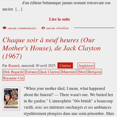
d'un éditeur britannique jamais nommé retrouvant son
ancien […]
Lire la suite
aucun commentaire
aucun rétrolien
Chaque soir à neuf heures (Our
Mother's House), de Jack Clayton
(1967)
Par
Renaud
,
mercredi 30 avril 2025.
Cinéma
Angleterre
Dirk Bogarde
Enfance
Jack Clayton
Maternité
Mort
Religion
Royaume-Uni
"When your mother died, I mean, what happened
about the funeral? — There wasn't one. We buried her
in the garden." L'atmosphère "60s british" a beaucoup
vieilli, avec ses intérieurs surchargés et ses ambiances
régulièrement plongées dans une semi-pénombre. Mais