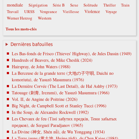
mondiale
Sexe
Solitude
Ségrégation
Série B
Thriller
Train
Violence
Travail
URSS
Vengeance
Vieillesse
Voyage
Werner Herzog
Western
Tous les mots-clés
Dernières bafouilles
Les Bas-fonds de Frisco (Thieves' Highway), de Jules Dassin (1949)
Hundreds of Beavers, de Mike Cheslik (2024)
Hairspray, de John Waters (1988)
La Berceuse de la grande terre (大地の子守唄, Daichi no
komoriuta), de Yasuzō Masumura (1976)
La Dernière Corvée (The Last Detail), de Hal Ashby (1973)
Tatouage (刺青, Irezumi), de Yasuzō Masumura (1966)
Vol. II, de Angine de Poitrine (2026)
Big Night, de Campbell Scott et Stanley Tucci (1996)
In the Soup, de Alexandre Rockwell (1992)
Les Chevaux de feu (Тіні забутих предків, Тени забытых
предков), de Sergueï Paradjanov (1965)
La Divine (神女, Shén nǚ), de Wu Yonggang (1934)
La Terre jaune (黄土地, Huáng tǔdì), de Chen Kaige (1984)