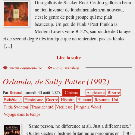
Duo gallois de Slacker Rock Ce duo gallois a beau
ne rien inventer de fondamentalement nouveau,
c'est le genre de petit groupe qui me plaît
beaucoup. Un peu de Punk / Post-Punk à la
Modern Lovers voire B-52's, saupoudré de Garage
et de second degré très ironique que ne renieraient pas les Kinks :
[…]
Lire la suite
aucun commentaire
aucun rétrolien
Orlando, de Sally Potter (1992)
Par
Renaud
,
samedi 30 août 2025.
Cinéma
Angleterre
Bizarre
Esthétique
Féminisme
Guerre
Histoire
Humour
Royaume-Uni
Tilda Swinton
Transidentité
Vieillesse
Virginia Woolf
Voyage dans le temps
"Same person, no difference at all. Just a different sex."
Quatre siècles d'histoire britannique parcourus en 1h30,