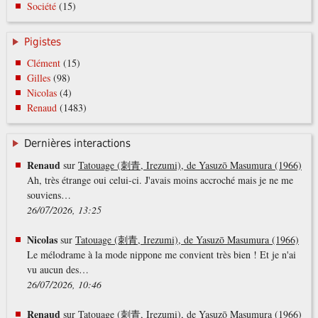
Société
(15)
Pigistes
Clément
(15)
Gilles
(98)
Nicolas
(4)
Renaud
(1483)
Dernières interactions
Renaud
sur
Tatouage (刺青, Irezumi), de Yasuzō Masumura (1966)
Ah, très étrange oui celui-ci. J'avais moins accroché mais je ne me
souviens…
26/07/2026, 13:25
Nicolas
sur
Tatouage (刺青, Irezumi), de Yasuzō Masumura (1966)
Le mélodrame à la mode nippone me convient très bien ! Et je n'ai
vu aucun des…
26/07/2026, 10:46
Renaud
sur
Tatouage (刺青, Irezumi), de Yasuzō Masumura (1966)