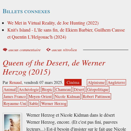
Billets connexes
We Met in Virtual Reality, de Joe Hunting (2022)
Knit's Island - L'île sans fin, de Ekiem Barbier, Guilhem Causse
et Quentin L'Helgouac'h (2024)
aucun commentaire
aucun rétrolien
Queen of the Desert, de Werner
Herzog (2015)
Par
Renaud
,
vendredi 07 mars 2025.
Cinéma
Alpinisme
Angleterre
Animal
Archéologie
Biopic
Chameau
Désert
Géopolitique
James Franco
Moyen-Orient
Nicole Kidman
Robert Pattinson
Royaume-Uni
Sable
Werner Herzog
Werner Herzog et Nicole Kidman dans le désert
Werner Herzog, encore. (Et c'est pas fini, pauvres
lecteurs...) Est-il besoin d'insister sur le fait que Nicole