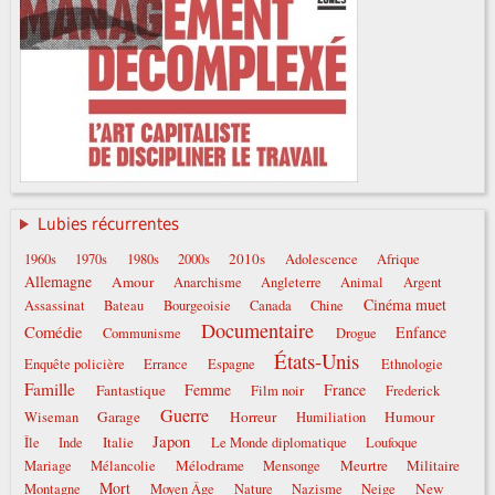
Lubies récurrentes
2010s
1960s
1970s
1980s
2000s
Adolescence
Afrique
Allemagne
Amour
Anarchisme
Angleterre
Animal
Argent
Cinéma muet
Assassinat
Bateau
Bourgeoisie
Canada
Chine
Documentaire
Comédie
Enfance
Communisme
Drogue
États-Unis
Enquête policière
Errance
Espagne
Ethnologie
Famille
Femme
France
Fantastique
Film noir
Frederick
Guerre
Garage
Horreur
Humour
Wiseman
Humiliation
Japon
Italie
Île
Inde
Le Monde diplomatique
Loufoque
Mélodrame
Meurtre
Militaire
Mariage
Mélancolie
Mensonge
Mort
New
Montagne
Moyen Âge
Nature
Nazisme
Neige