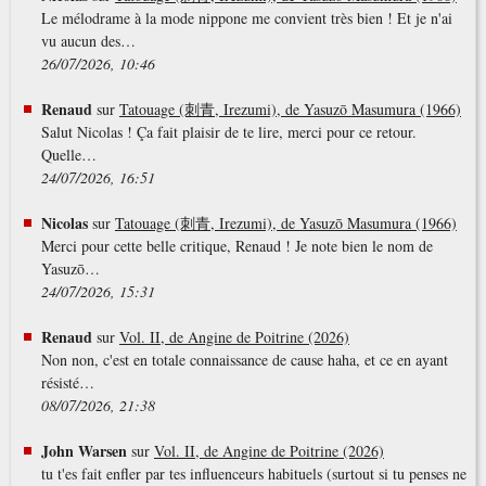
Le mélodrame à la mode nippone me convient très bien ! Et je n'ai
vu aucun des…
26/07/2026, 10:46
Renaud
sur
Tatouage (刺青, Irezumi), de Yasuzō Masumura (1966)
Salut Nicolas ! Ça fait plaisir de te lire, merci pour ce retour.
Quelle…
24/07/2026, 16:51
Nicolas
sur
Tatouage (刺青, Irezumi), de Yasuzō Masumura (1966)
Merci pour cette belle critique, Renaud ! Je note bien le nom de
Yasuzō…
24/07/2026, 15:31
Renaud
sur
Vol. II, de Angine de Poitrine (2026)
Non non, c'est en totale connaissance de cause haha, et ce en ayant
résisté…
08/07/2026, 21:38
John Warsen
sur
Vol. II, de Angine de Poitrine (2026)
tu t'es fait enfler par tes influenceurs habituels (surtout si tu penses ne