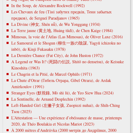
In the Soup, de Alexandre Rockwell (1992)
Les Chevaux de feu (Тіні забутих предків, Тени забытых
предков), de Sergueï Paradjanov (1965)
La Divine (神女, Shén nǚ), de Wu Yonggang (1934)
La Terre jaune (黄土地, Huáng tǔdì), de Chen Kaige (1984)
Mimosas, la voie de l'Atlas (Las Mimosas), de Óliver Laxe (2016)
Le Samouraï et le Shogun (柳生一族の陰謀, Yagyū ichizoku no
inbō), de Kinji Fukasaku (1978)
La Dernière Chance (Fat City), de John Huston (1972)
A Legend or Was It? (死闘の伝説, Shitō no densetsu), de Keisuke
Kinoshita (1963)
Le Chagrin et la Pitié, de Marcel Ophüls (1971)
La Chute d'Otrar (Гибель Отрара, Gibel Otrara), de Ardak
Amirkoulov (1991)
Stranger Eyes (默視錄, Mò shì lù), de Yeo Siew Hua (2024)
La Sentinelle, de Arnaud Desplechin (1992)
Left-Handed Girl (左撇子女孩, Zuopiezi nuhai), de Shih-Ching
Tsou (2025)
L’Attestation — Une expérience d’obéissance de masse, printemps
2020, de Théo Boulakia et Nicolas Mariot (2023)
À 2000 mètres d'Andriivka (2000 метрів до Андріївки, 2000