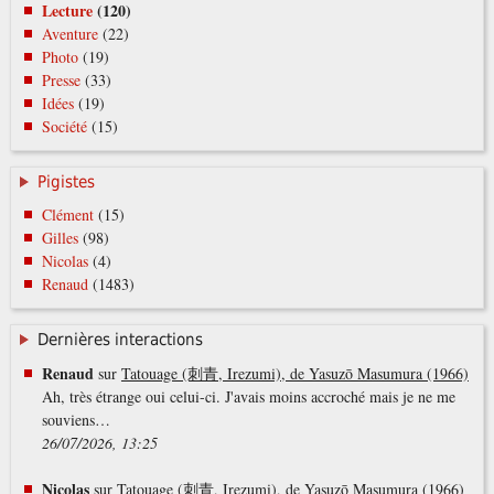
Lecture
(120)
Aventure
(22)
Photo
(19)
Presse
(33)
Idées
(19)
Société
(15)
Pigistes
Clément
(15)
Gilles
(98)
Nicolas
(4)
Renaud
(1483)
Dernières interactions
Renaud
sur
Tatouage (刺青, Irezumi), de Yasuzō Masumura (1966)
Ah, très étrange oui celui-ci. J'avais moins accroché mais je ne me
souviens…
26/07/2026, 13:25
Nicolas
sur
Tatouage (刺青, Irezumi), de Yasuzō Masumura (1966)