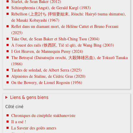
Starlet, de Sean Baker (2012)
Schizophrenia (Angst), de Gerald Kargl (1983)
Rébellion (上意討ち 拝領妻始末, Jōiuchi: Hairyō tsuma shimatsu),
de Masaki Kobayashi (1967)
Reflet dans un diamant mort, de Hélène Cattet et Bruno Forzani
(2025)
Take Out, de Sean Baker et Shih-Ching Tsou (2004)
À l'ouest des rails (铁西区, Tiě xī qū), de Wang Bing (2003)
I Got Heaven, de Mannequin Pussy (2024)
The Betrayal (Daisatsujin orochi, 大殺陣雄呂血), de Tokuzō Tanaka
(1966)
Tardes de soledad, de Albert Serra (2025)
Alpinistes de Staline, de Cédric Gras (2020)
On the Bowery, de Lionel Rogosin (1956)
Liens & gens biens
Côté ciné
Chroniques du cinéphile stakhanoviste
Il a osé !
La Saveur des goûts amers