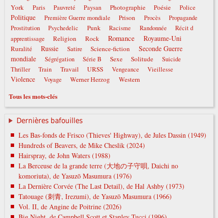
York
Photographie
Poésie
Paris
Pauvreté
Paysan
Police
Politique
Prison
Première Guerre mondiale
Procès
Propagande
Punk
Prostitution
Psychedelic
Racisme
Randonnée
Récit d
Romance
Royaume-Uni
Religion
Rock
apprentissage
Russie
Seconde Guerre
Ruralité
Satire
Science-fiction
mondiale
Sexe
Solitude
Ségrégation
Série B
Suicide
Travail
URSS
Thriller
Train
Vengeance
Vieillesse
Violence
Werner Herzog
Western
Voyage
Tous les mots-clés
Dernières bafouilles
Les Bas-fonds de Frisco (Thieves' Highway), de Jules Dassin (1949)
Hundreds of Beavers, de Mike Cheslik (2024)
Hairspray, de John Waters (1988)
La Berceuse de la grande terre (大地の子守唄, Daichi no
komoriuta), de Yasuzō Masumura (1976)
La Dernière Corvée (The Last Detail), de Hal Ashby (1973)
Tatouage (刺青, Irezumi), de Yasuzō Masumura (1966)
Vol. II, de Angine de Poitrine (2026)
Big Night, de Campbell Scott et Stanley Tucci (1996)