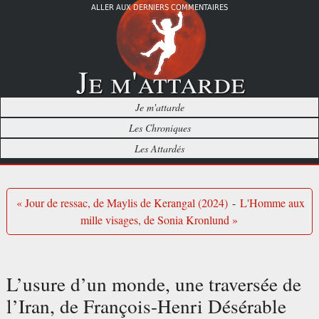
ALLER AUX DERNIERS COMMENTAIRES
Je m'attarde
Je m'attarde
Les Chroniques
Les Attardés
« Jour de ressac, de Maylis de Kerangal (2024)
-
L'Homme aux
mille visages, de Sonia Kronlund »
L’usure d’un monde, une traversée de
l’Iran, de François-Henri Désérable