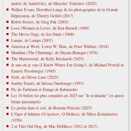
metrіv do Andrіїvki), de Mstyslav Tchernov (2025)
Walker Evans, Dorothea Lange & les photographes de la Grande
Dépression, de Thierry Grillet (2017)
Robot Stories, de Greg Pak (2003)
Love (Women in Love), de Ken Russell (1969)
The Movie Orgy, de Joe Dante (1968)
Lamps, de Lamps (2007)
America at Work. Lewis W. Hine, de Peter Walther (2018)
Manthan (The Churning), de Shyam Benegal (1976)
The Mastermind, de Kelly Reichardt (2025)
Je sais où je vais (I Know Where I'm Going!), de Michael Powell et
Emeric Pressburger (1945)
Sirāt, de Óliver Laxe (2025)
Samba Traoré, de Idrissa Ouedraogo (1993)
Pic de Tarbésou et Étangs de Rabassoles
Les 10 billets les plus consultés en 2025 sur "Je m'attarde" (et autres
bilans personnels)
Le jardin dans le ciel, de Romain Potocki (2025)
L'Ogre d'Athènes (Ο δράκος, O Drákos), de Níkos Koúndouros
(1956)
2 et This Old Dog, de Mac DeMarco (2012 et 2017)