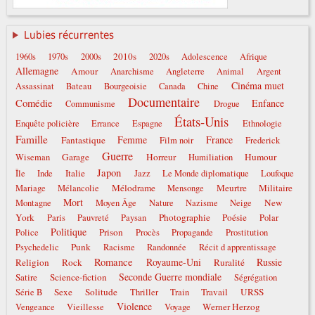
Lubies récurrentes
2010s
1960s
1970s
2000s
2020s
Adolescence
Afrique
Allemagne
Amour
Anarchisme
Angleterre
Animal
Argent
Cinéma muet
Assassinat
Bateau
Bourgeoisie
Canada
Chine
Documentaire
Comédie
Enfance
Communisme
Drogue
États-Unis
Enquête policière
Errance
Espagne
Ethnologie
Famille
Femme
France
Fantastique
Film noir
Frederick
Guerre
Garage
Horreur
Humour
Wiseman
Humiliation
Japon
Italie
Île
Inde
Jazz
Le Monde diplomatique
Loufoque
Mélodrame
Meurtre
Militaire
Mariage
Mélancolie
Mensonge
Mort
New
Montagne
Moyen Âge
Nature
Nazisme
Neige
York
Photographie
Poésie
Paris
Pauvreté
Paysan
Polar
Politique
Prison
Police
Procès
Propagande
Prostitution
Punk
Psychedelic
Racisme
Randonnée
Récit d apprentissage
Romance
Royaume-Uni
Russie
Religion
Rock
Ruralité
Seconde Guerre mondiale
Satire
Science-fiction
Ségrégation
Sexe
Solitude
Travail
URSS
Série B
Thriller
Train
Violence
Werner Herzog
Vengeance
Vieillesse
Voyage