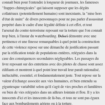
connaît bien pour l'entendre à longueur de journaux, les fameuses
"frappes chirurgicales" qui laissent supposer que les dégâts
collatéraux (potentiellement humains) sont inexistants, la "mise hors
d'état de nuire" de divers personnages pour ne pas parler d'assassinat
perpétré dans le cadre d'une légalité définie à cet effet, et tout
l'arsenal du contre-terrorisme reposant sur la torture que l'on connaît
trop bien, à l'instar du waterboarding.
Delori
démontre avec une
pertinence et une finesse remarquables à quel point la construction
de cette violence repose sur une démarche de justification passant
par la réification totale de populations entières, reléguées dans la
case des conséquences secondaires négligeables. Les passages du
livre reposant sur des entretiens avec des pilotes de chasse sont assez
édifiants et montrent à quel point leur travail leur paraît rationalisé,
inéluctable, essentiel, et fondamentalement juste. Tout repose sur la
valeur d'échange associée aux vies humaines, et bien entendu sa
gigantesque variabilité selon qu'il s'agit de vies proches et familières
ou bien de vies reléguées dans un ailleurs lointain et flou. Il y a les
innocents d'ici et les innocents de là-bas, et tous ne sont pas égaux
face aux bombardements aériens ou à la torture.