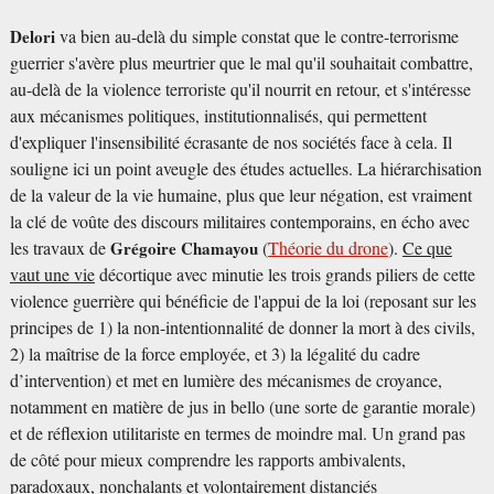
Delori
va bien au-delà du simple constat que le contre-terrorisme
guerrier s'avère plus meurtrier que le mal qu'il souhaitait combattre,
au-delà de la violence terroriste qu'il nourrit en retour, et s'intéresse
aux mécanismes politiques, institutionnalisés, qui permettent
d'expliquer l'insensibilité écrasante de nos sociétés face à cela. Il
souligne ici un point aveugle des études actuelles. La hiérarchisation
de la valeur de la vie humaine, plus que leur négation, est vraiment
la clé de voûte des discours militaires contemporains, en écho avec
les travaux de
Grégoire Chamayou
(
Théorie du drone
).
Ce que
vaut une vie
décortique avec minutie les trois grands piliers de cette
violence guerrière qui bénéficie de l'appui de la loi (reposant sur les
principes de 1) la non-intentionnalité de donner la mort à des civils,
2) la maîtrise de la force employée, et 3) la légalité du cadre
d’intervention) et met en lumière des mécanismes de croyance,
notamment en matière de jus in bello (une sorte de garantie morale)
et de réflexion utilitariste en termes de moindre mal. Un grand pas
de côté pour mieux comprendre les rapports ambivalents,
paradoxaux, nonchalants et volontairement distanciés