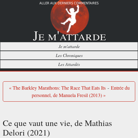
ALLER AUX DERNIERS COMMENTAIRES
Je m'attarde
Je m'attarde
Les Chroniques
Les Attardés
« The Barkley Marathons: The Race That Eats Its
-
Entrée du
personnel, de Manuela Fresil (2013) »
Ce que vaut une vie, de Mathias
Delori (2021)