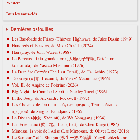
Western
Tous les mots-clés
Dernières bafouilles
Les Bas-fonds de Frisco (Thieves' Highway), de Jules Dassin (1949)
Hundreds of Beavers, de Mike Cheslik (2024)
Hairspray, de John Waters (1988)
La Berceuse de la grande terre (大地の子守唄, Daichi no
komoriuta), de Yasuzō Masumura (1976)
La Dernière Corvée (The Last Detail), de Hal Ashby (1973)
Tatouage (刺青, Irezumi), de Yasuzō Masumura (1966)
Vol. II, de Angine de Poitrine (2026)
Big Night, de Campbell Scott et Stanley Tucci (1996)
In the Soup, de Alexandre Rockwell (1992)
Les Chevaux de feu (Тіні забутих предків, Тени забытых
предков), de Sergueï Paradjanov (1965)
La Divine (神女, Shén nǚ), de Wu Yonggang (1934)
La Terre jaune (黄土地, Huáng tǔdì), de Chen Kaige (1984)
Mimosas, la voie de l'Atlas (Las Mimosas), de Óliver Laxe (2016)
Le Samouraï et le Shogun (柳生一族の陰謀, Yagyū ichizoku no