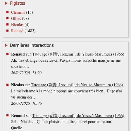
Pigistes
Clément
(15)
Gilles
(98)
Nicolas
(4)
Renaud
(1483)
Dernières interactions
Renaud
sur
Tatouage (刺青, Irezumi), de Yasuzō Masumura (1966)
Ah, très étrange oui celui-ci. J'avais moins accroché mais je ne me
souviens…
26/07/2026, 13:25
Nicolas
sur
Tatouage (刺青, Irezumi), de Yasuzō Masumura (1966)
Le mélodrame à la mode nippone me convient très bien ! Et je n'ai
vu aucun des…
26/07/2026, 10:46
Renaud
sur
Tatouage (刺青, Irezumi), de Yasuzō Masumura (1966)
Salut Nicolas ! Ça fait plaisir de te lire, merci pour ce retour.
Quelle…