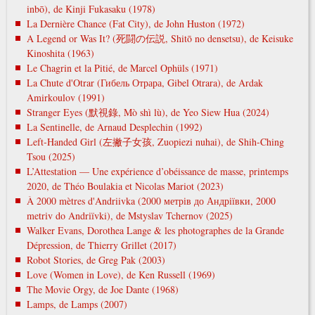
inbō), de Kinji Fukasaku (1978)
La Dernière Chance (Fat City), de John Huston (1972)
A Legend or Was It? (死闘の伝説, Shitō no densetsu), de Keisuke
Kinoshita (1963)
Le Chagrin et la Pitié, de Marcel Ophüls (1971)
La Chute d'Otrar (Гибель Отрара, Gibel Otrara), de Ardak
Amirkoulov (1991)
Stranger Eyes (默視錄, Mò shì lù), de Yeo Siew Hua (2024)
La Sentinelle, de Arnaud Desplechin (1992)
Left-Handed Girl (左撇子女孩, Zuopiezi nuhai), de Shih-Ching
Tsou (2025)
L’Attestation — Une expérience d’obéissance de masse, printemps
2020, de Théo Boulakia et Nicolas Mariot (2023)
À 2000 mètres d'Andriivka (2000 метрів до Андріївки, 2000
metrіv do Andrіїvki), de Mstyslav Tchernov (2025)
Walker Evans, Dorothea Lange & les photographes de la Grande
Dépression, de Thierry Grillet (2017)
Robot Stories, de Greg Pak (2003)
Love (Women in Love), de Ken Russell (1969)
The Movie Orgy, de Joe Dante (1968)
Lamps, de Lamps (2007)