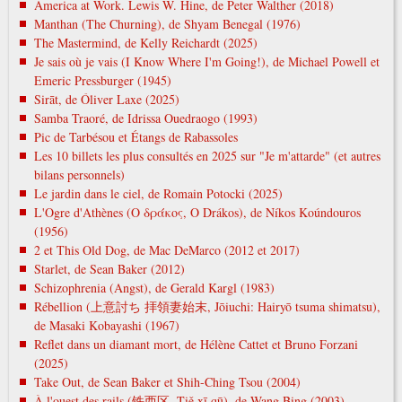
America at Work. Lewis W. Hine, de Peter Walther (2018)
Manthan (The Churning), de Shyam Benegal (1976)
The Mastermind, de Kelly Reichardt (2025)
Je sais où je vais (I Know Where I'm Going!), de Michael Powell et
Emeric Pressburger (1945)
Sirāt, de Óliver Laxe (2025)
Samba Traoré, de Idrissa Ouedraogo (1993)
Pic de Tarbésou et Étangs de Rabassoles
Les 10 billets les plus consultés en 2025 sur "Je m'attarde" (et autres
bilans personnels)
Le jardin dans le ciel, de Romain Potocki (2025)
L'Ogre d'Athènes (Ο δράκος, O Drákos), de Níkos Koúndouros
(1956)
2 et This Old Dog, de Mac DeMarco (2012 et 2017)
Starlet, de Sean Baker (2012)
Schizophrenia (Angst), de Gerald Kargl (1983)
Rébellion (上意討ち 拝領妻始末, Jōiuchi: Hairyō tsuma shimatsu),
de Masaki Kobayashi (1967)
Reflet dans un diamant mort, de Hélène Cattet et Bruno Forzani
(2025)
Take Out, de Sean Baker et Shih-Ching Tsou (2004)
À l'ouest des rails (铁西区, Tiě xī qū), de Wang Bing (2003)