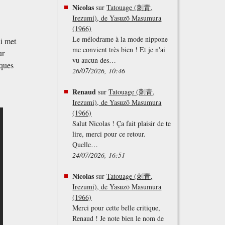
Nicolas
sur
Tatouage (刺青,
Irezumi), de Yasuzō Masumura
(1966)
Le mélodrame à la mode nippone
i met
me convient très bien ! Et je n'ai
ur
vu aucun des…
iques
26/07/2026, 10:46
Renaud
sur
Tatouage (刺青,
Irezumi), de Yasuzō Masumura
(1966)
Salut Nicolas ! Ça fait plaisir de te
lire, merci pour ce retour.
Quelle…
24/07/2026, 16:51
Nicolas
sur
Tatouage (刺青,
Irezumi), de Yasuzō Masumura
(1966)
Merci pour cette belle critique,
Renaud ! Je note bien le nom de