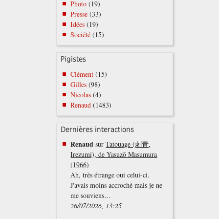
Photo
(19)
Presse
(33)
Idées
(19)
Société
(15)
Pigistes
Clément
(15)
Gilles
(98)
Nicolas
(4)
Renaud
(1483)
Dernières interactions
Renaud
sur
Tatouage (刺青,
Irezumi), de Yasuzō Masumura
(1966)
Ah, très étrange oui celui-ci.
J'avais moins accroché mais je ne
me souviens…
26/07/2026, 13:25