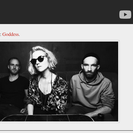
 :
Goddess
.