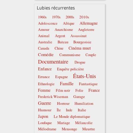
Lubies récurrentes
2010s
1960s
1970s
2000s
Allemagne
Adolescence
Afrique
Amour
Anarchisme
Angleterre
Animal
Argent
Assassinat
Australie
Bateau
Bourgeoisie
Cinéma muet
Canada
Chine
Comédie
Communisme
Couple
Documentaire
Drogue
Enfance
Enquête policière
États-Unis
Errance
Espagne
Famille
Fantastique
Ethnologie
Femme
France
Film noir
Folie
Garage
Frederick Wiseman
Guerre
Horreur
Humiliation
Humour
Italie
Île
Inde
Japon
Le Monde diplomatique
Loufoque
Mariage
Mélancolie
Mélodrame
Meurtre
Mensonge