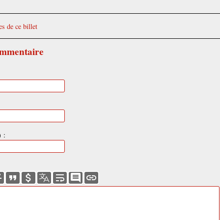
s de ce billet
ommentaire
 :