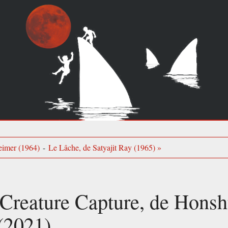
eimer (1964)
-
Le Lâche, de Satyajit Ray (1965) »
Creature Capture, de Hons
(2021)