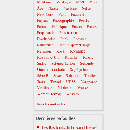
Mort
Militaire
Montagne
Moyen
Âge
Nature
Nazisme
Neige
New York
Paris
Pauvreté
Photographie
Poésie
Paysan
Politique
Prison
Police
Procès
Propagande
Prostitution
Punk
Psychedelic
Racisme
Randonnée
Récit d apprentissage
Romance
Religion
Rock
Royaume-Uni
Russie
Ruralité
Seconde
Satire
Science-fiction
Guerre mondiale
Ségrégation
Sexe
Solitude
Série B
Thriller
Travail
URSS
Train
Vengeance
Violence
Vieillesse
Voyage
Werner Herzog
Western
Tous les mots-clés
Dernières bafouilles
Les Bas-fonds de Frisco (Thieves'