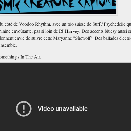
u côté de Voodoo Rhythm, avec un trio suisse de Surf / Psychedelic qu
inine envoûtante, pas si loin de
PJ Harvey
. Des accents bluesy aussi s
 donnent envie de suivre cette Maryanne "Shewolf". Des ballades électr
'ensemble.
Something's In The Air.