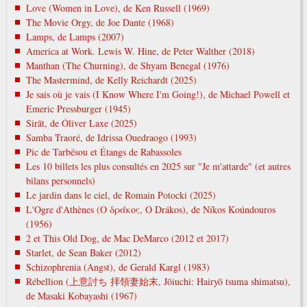
Love (Women in Love), de Ken Russell (1969)
The Movie Orgy, de Joe Dante (1968)
Lamps, de Lamps (2007)
America at Work. Lewis W. Hine, de Peter Walther (2018)
Manthan (The Churning), de Shyam Benegal (1976)
The Mastermind, de Kelly Reichardt (2025)
Je sais où je vais (I Know Where I'm Going!), de Michael Powell et
Emeric Pressburger (1945)
Sirāt, de Óliver Laxe (2025)
Samba Traoré, de Idrissa Ouedraogo (1993)
Pic de Tarbésou et Étangs de Rabassoles
Les 10 billets les plus consultés en 2025 sur "Je m'attarde" (et autres
bilans personnels)
Le jardin dans le ciel, de Romain Potocki (2025)
L'Ogre d'Athènes (Ο δράκος, O Drákos), de Níkos Koúndouros
(1956)
2 et This Old Dog, de Mac DeMarco (2012 et 2017)
Starlet, de Sean Baker (2012)
Schizophrenia (Angst), de Gerald Kargl (1983)
Rébellion (上意討ち 拝領妻始末, Jōiuchi: Hairyō tsuma shimatsu),
de Masaki Kobayashi (1967)