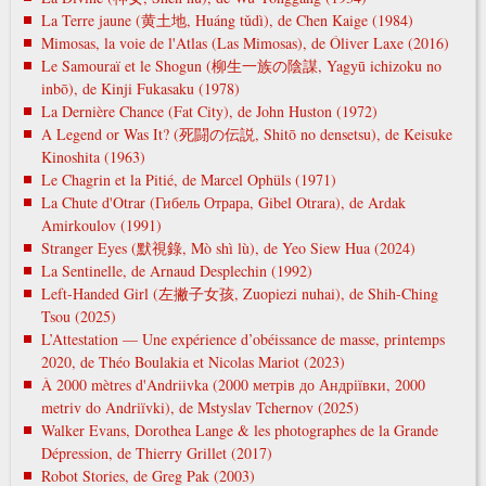
La Terre jaune (黄土地, Huáng tǔdì), de Chen Kaige (1984)
Mimosas, la voie de l'Atlas (Las Mimosas), de Óliver Laxe (2016)
Le Samouraï et le Shogun (柳生一族の陰謀, Yagyū ichizoku no
inbō), de Kinji Fukasaku (1978)
La Dernière Chance (Fat City), de John Huston (1972)
A Legend or Was It? (死闘の伝説, Shitō no densetsu), de Keisuke
Kinoshita (1963)
Le Chagrin et la Pitié, de Marcel Ophüls (1971)
La Chute d'Otrar (Гибель Отрара, Gibel Otrara), de Ardak
Amirkoulov (1991)
Stranger Eyes (默視錄, Mò shì lù), de Yeo Siew Hua (2024)
La Sentinelle, de Arnaud Desplechin (1992)
Left-Handed Girl (左撇子女孩, Zuopiezi nuhai), de Shih-Ching
Tsou (2025)
L’Attestation — Une expérience d’obéissance de masse, printemps
2020, de Théo Boulakia et Nicolas Mariot (2023)
À 2000 mètres d'Andriivka (2000 метрів до Андріївки, 2000
metrіv do Andrіїvki), de Mstyslav Tchernov (2025)
Walker Evans, Dorothea Lange & les photographes de la Grande
Dépression, de Thierry Grillet (2017)
Robot Stories, de Greg Pak (2003)