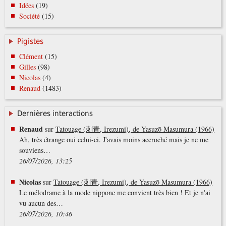
Idées
(19)
Société
(15)
Pigistes
Clément
(15)
Gilles
(98)
Nicolas
(4)
Renaud
(1483)
Dernières interactions
Renaud
sur
Tatouage (刺青, Irezumi), de Yasuzō Masumura (1966)
Ah, très étrange oui celui-ci. J'avais moins accroché mais je ne me
souviens…
26/07/2026, 13:25
Nicolas
sur
Tatouage (刺青, Irezumi), de Yasuzō Masumura (1966)
Le mélodrame à la mode nippone me convient très bien ! Et je n'ai
vu aucun des…
26/07/2026, 10:46