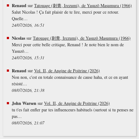
Renaud
sur
Tatouage (刺青, Irezumi), de Yasuzō Masumura (1966)
Salut Nicolas ! Ça fait plaisir de te lire, merci pour ce retour.
Quelle…
24/07/2026, 16:51
Nicolas
sur
Tatouage (刺青, Irezumi), de Yasuzō Masumura (1966)
Merci pour cette belle critique, Renaud ! Je note bien le nom de
Yasuzō…
24/07/2026, 15:31
Renaud
sur
Vol. II, de Angine de Poitrine (2026)
Non non, c'est en totale connaissance de cause haha, et ce en ayant
résisté…
08/07/2026, 21:38
John Warsen
sur
Vol. II, de Angine de Poitrine (2026)
tu t'es fait enfler par tes influenceurs habituels (surtout si tu penses ne
pas…
08/07/2026, 21:07