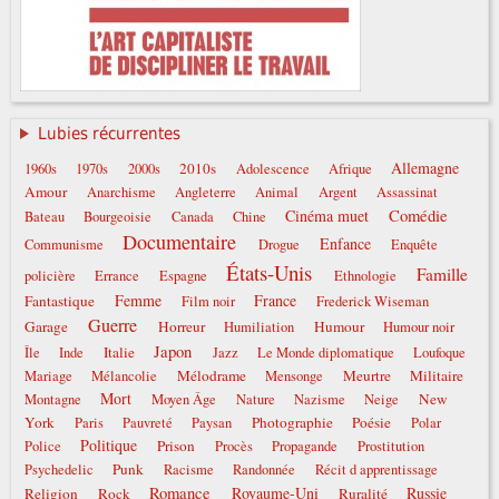
Lubies récurrentes
Allemagne
2010s
1960s
1970s
2000s
Adolescence
Afrique
Amour
Anarchisme
Angleterre
Animal
Argent
Assassinat
Comédie
Cinéma muet
Bateau
Bourgeoisie
Canada
Chine
Documentaire
Enfance
Communisme
Drogue
Enquête
États-Unis
Famille
policière
Errance
Espagne
Ethnologie
Femme
France
Fantastique
Film noir
Frederick Wiseman
Guerre
Garage
Horreur
Humour
Humiliation
Humour noir
Japon
Italie
Île
Inde
Jazz
Le Monde diplomatique
Loufoque
Mélodrame
Meurtre
Militaire
Mariage
Mélancolie
Mensonge
Mort
New
Montagne
Moyen Âge
Nature
Nazisme
Neige
York
Photographie
Poésie
Paris
Pauvreté
Paysan
Polar
Politique
Prison
Police
Procès
Propagande
Prostitution
Punk
Psychedelic
Racisme
Randonnée
Récit d apprentissage
Romance
Royaume-Uni
Russie
Religion
Rock
Ruralité