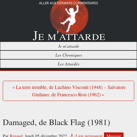
ALLER AUX DERNIERS COMMENTAIRES
Je m'attarde
Je m'attarde
Les Chroniques
Les Attardés
« La terre tremble, de Luchino Visconti (1948)
-
Salvatore
Giuliano, de Francesco Rosi (1962) »
Damaged, de Black Flag (1981)
Par
Renaud
,
lundi 05 décembre 2022.
Lien permanent
Musique