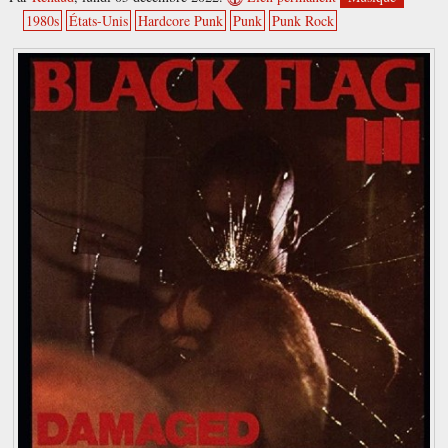
1980s
États-Unis
Hardcore Punk
Punk
Punk Rock