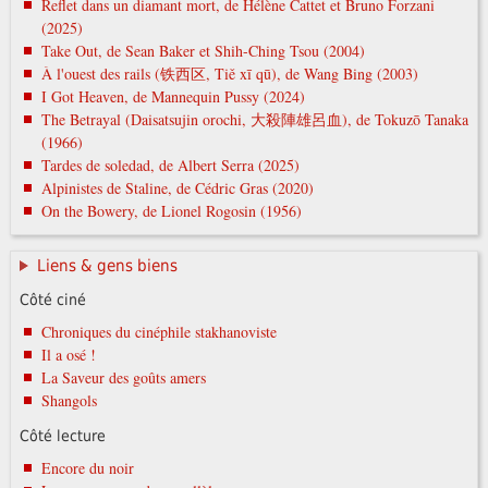
Reflet dans un diamant mort, de Hélène Cattet et Bruno Forzani
(2025)
Take Out, de Sean Baker et Shih-Ching Tsou (2004)
À l'ouest des rails (铁西区, Tiě xī qū), de Wang Bing (2003)
I Got Heaven, de Mannequin Pussy (2024)
The Betrayal (Daisatsujin orochi, 大殺陣雄呂血), de Tokuzō Tanaka
(1966)
Tardes de soledad, de Albert Serra (2025)
Alpinistes de Staline, de Cédric Gras (2020)
On the Bowery, de Lionel Rogosin (1956)
Liens & gens biens
Côté ciné
Chroniques du cinéphile stakhanoviste
Il a osé !
La Saveur des goûts amers
Shangols
Côté lecture
Encore du noir