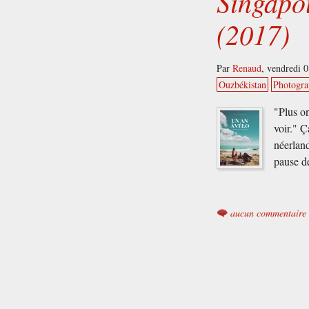
Singapo
(2017)
Par
Renaud
,
vendredi 
Ouzbékistan
Photogra
"Plus on
voir." Ç
néerland
pause de
aucun commentaire