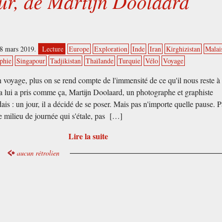
ur, de Martijn Doolaard
08 mars 2019.
Lecture
Europe
Exploration
Inde
Iran
Kirghizistan
Malai
phie
Singapour
Tadjikistan
Thaïlande
Turquie
Vélo
Voyage
 voyage, plus on se rend compte de l'immensité de ce qu'il nous reste à
a lui a pris comme ça, Martijn Doolaard, un photographe et graphiste
ais : un jour, il a décidé de se poser. Mais pas n'importe quelle pause. P
 milieu de journée qui s'étale, pas […]
Lire la suite
aucun rétrolien