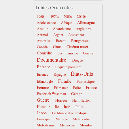
Lubies récurrentes
2010s
1960s
1970s
2000s
Allemagne
Adolescence
Afrique
Amour
Anarchisme
Angleterre
Animal
Argent
Assassinat
Australie
Bateau
Bourgeoisie
Cinéma muet
Canada
Chine
Comédie
Communisme
Couple
Documentaire
Drogue
Enfance
Enquête policière
États-Unis
Errance
Espagne
Famille
Fantastique
Ethnologie
Femme
France
Film noir
Folie
Garage
Frederick Wiseman
Guerre
Horreur
Humiliation
Humour
Italie
Île
Inde
Japon
Le Monde diplomatique
Loufoque
Mariage
Mélancolie
Mélodrame
Meurtre
Mensonge