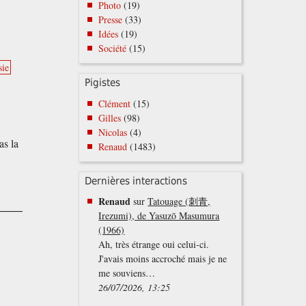
Photo
(19)
Presse
(33)
Idées
(19)
Société
(15)
sie
Pigistes
Clément
(15)
Gilles
(98)
Nicolas
(4)
as la
Renaud
(1483)
Dernières interactions
Renaud
sur
Tatouage (刺青,
Irezumi), de Yasuzō Masumura
(1966)
Ah, très étrange oui celui-ci.
J'avais moins accroché mais je ne
me souviens…
26/07/2026, 13:25