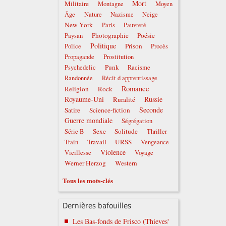
Mort
Militaire
Montagne
Moyen
Âge
Nature
Nazisme
Neige
New York
Paris
Pauvreté
Photographie
Poésie
Paysan
Politique
Prison
Police
Procès
Propagande
Prostitution
Punk
Psychedelic
Racisme
Randonnée
Récit d apprentissage
Romance
Religion
Rock
Royaume-Uni
Russie
Ruralité
Seconde
Satire
Science-fiction
Guerre mondiale
Ségrégation
Sexe
Solitude
Série B
Thriller
Travail
URSS
Train
Vengeance
Violence
Vieillesse
Voyage
Werner Herzog
Western
Tous les mots-clés
Dernières bafouilles
Les Bas-fonds de Frisco (Thieves'