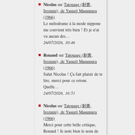
Nicolas
sur
Tatouage (刺青,
Irezumi), de Yasuzō Masumura
(1966)
Le mélodrame à la mode nippone
me convient très bien ! Et je n'ai
vu aucun des…
26/07/2026, 10:46
Renaud
sur
Tatouage (刺青,
Irezumi), de Yasuzō Masumura
(1966)
Salut Nicolas ! Ça fait plaisir de te
lire, merci pour ce retour.
Quelle…
24/07/2026, 16:51
Nicolas
sur
Tatouage (刺青,
Irezumi), de Yasuzō Masumura
(1966)
Merci pour cette belle critique,
Renaud ! Je note bien le nom de