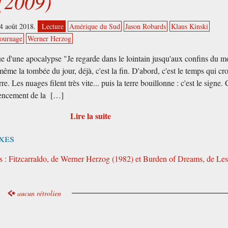
(2009)
24 août 2018.
Lecture
Amérique du Sud
Jason Robards
Klaus Kinski
ournage
Werner Herzog
e d'une apocalypse "Je regarde dans le lointain jusqu'aux confins du m
même la tombée du jour, déjà, c'est la fin. D'abord, c'est le temps qui cr
rre. Les nuages filent très vite... puis la terre bouillonne : c'est le signe. 
encement de la […]
Lire la suite
xes
sés : Fitzcarraldo, de Werner Herzog (1982) et Burden of Dreams, de Le
aucun rétrolien