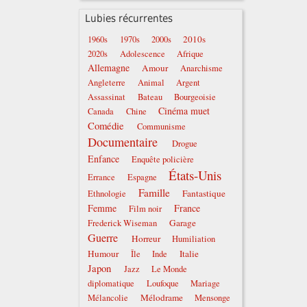
Lubies récurrentes
2010s
1960s
1970s
2000s
2020s
Adolescence
Afrique
Allemagne
Amour
Anarchisme
Angleterre
Animal
Argent
Assassinat
Bateau
Bourgeoisie
Cinéma muet
Canada
Chine
Comédie
Communisme
Documentaire
Drogue
Enfance
Enquête policière
États-Unis
Errance
Espagne
Famille
Fantastique
Ethnologie
Femme
France
Film noir
Garage
Frederick Wiseman
Guerre
Horreur
Humiliation
Humour
Italie
Île
Inde
Japon
Jazz
Le Monde
diplomatique
Loufoque
Mariage
Mélodrame
Mélancolie
Mensonge