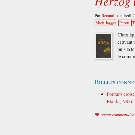
Herzog 
Par
Renaud
,
vendredi 
Mick Jagger
Pérou
T
Chroniqu
et avant 
puis la te
le comm
Billets conne
Portraits croi
Blank (1982)
aucun commentaire