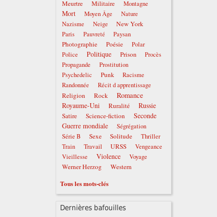
Meurtre
Militaire
Montagne
Mort
Moyen Âge
Nature
New York
Nazisme
Neige
Paris
Pauvreté
Paysan
Photographie
Poésie
Polar
Politique
Prison
Police
Procès
Propagande
Prostitution
Punk
Psychedelic
Racisme
Randonnée
Récit d apprentissage
Romance
Religion
Rock
Royaume-Uni
Russie
Ruralité
Seconde
Satire
Science-fiction
Guerre mondiale
Ségrégation
Sexe
Solitude
Série B
Thriller
Travail
URSS
Train
Vengeance
Violence
Vieillesse
Voyage
Werner Herzog
Western
Tous les mots-clés
Dernières bafouilles