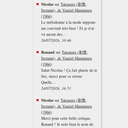
Nicolas
sur
Tatouage (刺青,
Irezumi), de Yasuzō Masumura
(1966)
Le mélodrame à la mode nippone
me convient très bien ! Et je n'ai
vu aucun des…
26/07/2026, 10:46
Renaud
sur
Tatouage (刺青,
Irezumi), de Yasuzō Masumura
(1966)
Salut Nicolas ! Ça fait plaisir de te
lire, merci pour ce retour.
Quelle…
24/07/2026, 16:51
Nicolas
sur
Tatouage (刺青,
Irezumi), de Yasuzō Masumura
(1966)
Merci pour cette belle critique,
Renaud ! Je note bien le nom de