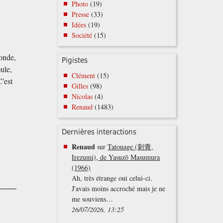
Photo
(19)
Presse
(33)
Idées
(19)
Société
(15)
onde,
Pigistes
oule,
Clément
(15)
C'est
Gilles
(98)
Nicolas
(4)
Renaud
(1483)
Dernières interactions
Renaud
sur
Tatouage (刺青,
s
Irezumi), de Yasuzō Masumura
(1966)
Ah, très étrange oui celui-ci.
J'avais moins accroché mais je ne
me souviens…
26/07/2026, 13:25