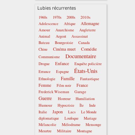
Lubies récurrentes
2010s
1960s
1970s
2000s
Allemagne
Adolescence
Afrique
Amour
Anarchisme
Angleterre
Animal
Argent
Assassinat
Bateau
Bourgeoisie
Canada
Comédie
Cinéma muet
Chine
Documentaire
Communisme
Enfance
Drogue
Enquête policière
États-Unis
Errance
Espagne
Famille
Fantastique
Ethnologie
Femme
France
Film noir
Garage
Frederick Wiseman
Guerre
Horreur
Humiliation
Humour
Hypocrisie
Île
Inde
Japon
Italie
Lacs
Le Monde
diplomatique
Loufoque
Mariage
Mélodrame
Mélancolie
Mensonge
Meurtre
Militaire
Montagne