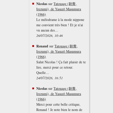
Nicolas
sur
Tatouage (刺青,
Irezumi), de Yasuzō Masumura
(1966)
Le mélodrame à la mode nippone
me convient très bien ! Et je n'ai
vu aucun des…
26/07/2026, 10:46
Renaud
sur
Tatouage (刺青,
Irezumi), de Yasuzō Masumura
(1966)
Salut Nicolas ! Ça fait plaisir de te
lire, merci pour ce retour.
Quelle…
24/07/2026, 16:51
Nicolas
sur
Tatouage (刺青,
Irezumi), de Yasuzō Masumura
(1966)
Merci pour cette belle critique,
Renaud ! Je note bien le nom de