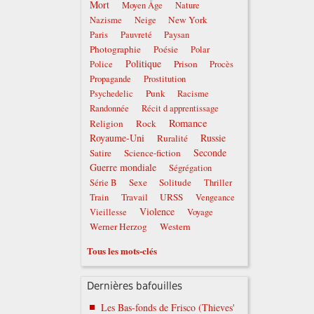
Mort
Moyen Âge
Nature
New York
Nazisme
Neige
Paris
Pauvreté
Paysan
Photographie
Poésie
Polar
Politique
Prison
Police
Procès
Propagande
Prostitution
Punk
Psychedelic
Racisme
Randonnée
Récit d apprentissage
Romance
Religion
Rock
Royaume-Uni
Russie
Ruralité
Seconde
Satire
Science-fiction
Guerre mondiale
Ségrégation
Sexe
Solitude
Série B
Thriller
Travail
URSS
Train
Vengeance
Violence
Vieillesse
Voyage
Werner Herzog
Western
Tous les mots-clés
Dernières bafouilles
Les Bas-fonds de Frisco (Thieves'