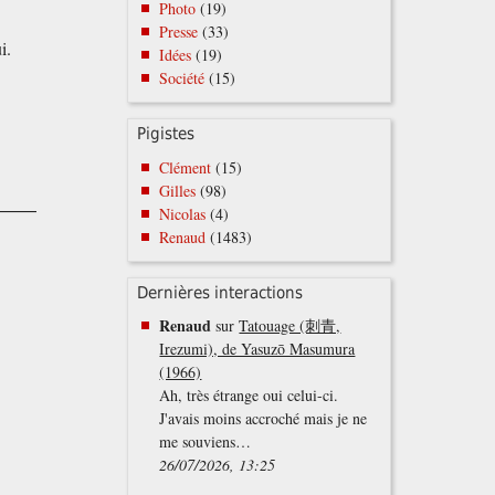
Photo
(19)
Presse
(33)
i.
Idées
(19)
Société
(15)
Pigistes
Clément
(15)
Gilles
(98)
Nicolas
(4)
Renaud
(1483)
Dernières interactions
Renaud
sur
Tatouage (刺青,
Irezumi), de Yasuzō Masumura
(1966)
Ah, très étrange oui celui-ci.
J'avais moins accroché mais je ne
me souviens…
26/07/2026, 13:25