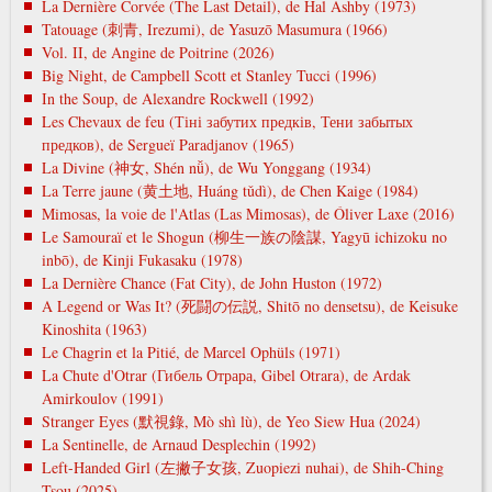
La Dernière Corvée (The Last Detail), de Hal Ashby (1973)
Tatouage (刺青, Irezumi), de Yasuzō Masumura (1966)
Vol. II, de Angine de Poitrine (2026)
Big Night, de Campbell Scott et Stanley Tucci (1996)
In the Soup, de Alexandre Rockwell (1992)
Les Chevaux de feu (Тіні забутих предків, Тени забытых
предков), de Sergueï Paradjanov (1965)
La Divine (神女, Shén nǚ), de Wu Yonggang (1934)
La Terre jaune (黄土地, Huáng tǔdì), de Chen Kaige (1984)
Mimosas, la voie de l'Atlas (Las Mimosas), de Óliver Laxe (2016)
Le Samouraï et le Shogun (柳生一族の陰謀, Yagyū ichizoku no
inbō), de Kinji Fukasaku (1978)
La Dernière Chance (Fat City), de John Huston (1972)
A Legend or Was It? (死闘の伝説, Shitō no densetsu), de Keisuke
Kinoshita (1963)
Le Chagrin et la Pitié, de Marcel Ophüls (1971)
La Chute d'Otrar (Гибель Отрара, Gibel Otrara), de Ardak
Amirkoulov (1991)
Stranger Eyes (默視錄, Mò shì lù), de Yeo Siew Hua (2024)
La Sentinelle, de Arnaud Desplechin (1992)
Left-Handed Girl (左撇子女孩, Zuopiezi nuhai), de Shih-Ching
Tsou (2025)