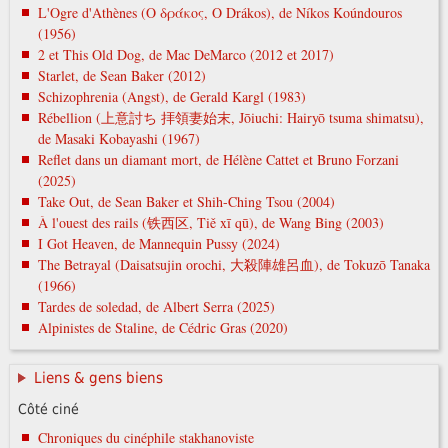
L'Ogre d'Athènes (Ο δράκος, O Drákos), de Níkos Koúndouros
(1956)
2 et This Old Dog, de Mac DeMarco (2012 et 2017)
Starlet, de Sean Baker (2012)
Schizophrenia (Angst), de Gerald Kargl (1983)
Rébellion (上意討ち 拝領妻始末, Jōiuchi: Hairyō tsuma shimatsu),
de Masaki Kobayashi (1967)
Reflet dans un diamant mort, de Hélène Cattet et Bruno Forzani
(2025)
Take Out, de Sean Baker et Shih-Ching Tsou (2004)
À l'ouest des rails (铁西区, Tiě xī qū), de Wang Bing (2003)
I Got Heaven, de Mannequin Pussy (2024)
The Betrayal (Daisatsujin orochi, 大殺陣雄呂血), de Tokuzō Tanaka
(1966)
Tardes de soledad, de Albert Serra (2025)
Alpinistes de Staline, de Cédric Gras (2020)
Liens & gens biens
Côté ciné
Chroniques du cinéphile stakhanoviste