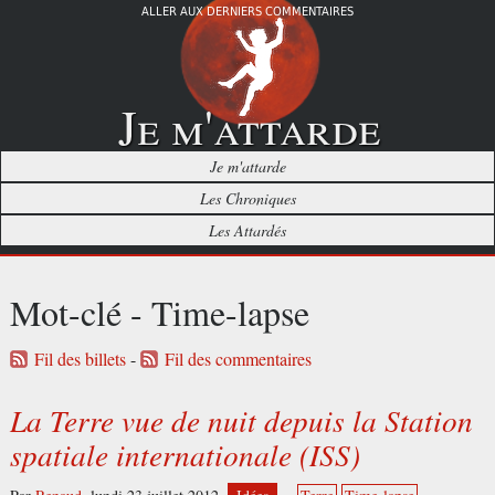
ALLER AUX DERNIERS COMMENTAIRES
Je m'attarde
Je m'attarde
Les Chroniques
Les Attardés
Mot-clé - Time-lapse
Fil des billets
-
Fil des commentaires
La Terre vue de nuit depuis la Station
spatiale internationale (ISS)