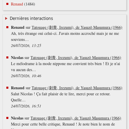
Renaud
(1484)
Dernières interactions
Renaud
sur
Tatouage (刺青, Irezumi), de Yasuzō Masumura (1966)
Ah, très étrange oui celui-ci. J'avais moins accroché mais je ne me
souviens…
26/07/2026, 13:25
Nicolas
sur
Tatouage (刺青, Irezumi), de Yasuzō Masumura (1966)
Le mélodrame à la mode nippone me convient très bien ! Et je n'ai
vu aucun des…
26/07/2026, 10:46
Renaud
sur
Tatouage (刺青, Irezumi), de Yasuzō Masumura (1966)
Salut Nicolas ! Ça fait plaisir de te lire, merci pour ce retour.
Quelle…
24/07/2026, 16:51
Nicolas
sur
Tatouage (刺青, Irezumi), de Yasuzō Masumura (1966)
Merci pour cette belle critique, Renaud ! Je note bien le nom de