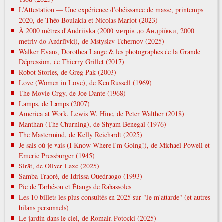
L’Attestation — Une expérience d’obéissance de masse, printemps
2020, de Théo Boulakia et Nicolas Mariot (2023)
À 2000 mètres d'Andriivka (2000 метрів до Андріївки, 2000
metrіv do Andrіїvki), de Mstyslav Tchernov (2025)
Walker Evans, Dorothea Lange & les photographes de la Grande
Dépression, de Thierry Grillet (2017)
Robot Stories, de Greg Pak (2003)
Love (Women in Love), de Ken Russell (1969)
The Movie Orgy, de Joe Dante (1968)
Lamps, de Lamps (2007)
America at Work. Lewis W. Hine, de Peter Walther (2018)
Manthan (The Churning), de Shyam Benegal (1976)
The Mastermind, de Kelly Reichardt (2025)
Je sais où je vais (I Know Where I'm Going!), de Michael Powell et
Emeric Pressburger (1945)
Sirāt, de Óliver Laxe (2025)
Samba Traoré, de Idrissa Ouedraogo (1993)
Pic de Tarbésou et Étangs de Rabassoles
Les 10 billets les plus consultés en 2025 sur "Je m'attarde" (et autres
bilans personnels)
Le jardin dans le ciel, de Romain Potocki (2025)