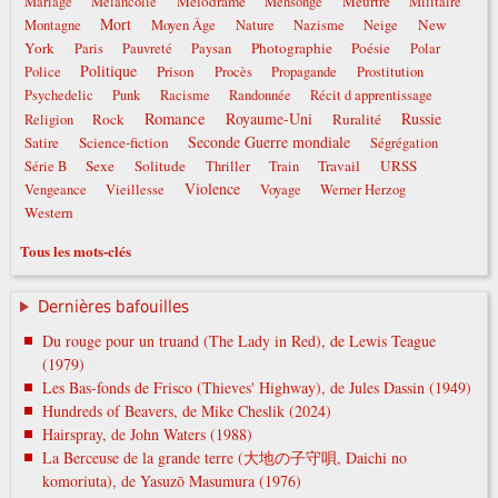
Mélodrame
Meurtre
Mariage
Mélancolie
Mensonge
Militaire
Mort
New
Montagne
Moyen Âge
Nature
Nazisme
Neige
York
Photographie
Poésie
Paris
Pauvreté
Paysan
Polar
Politique
Prison
Police
Procès
Propagande
Prostitution
Psychedelic
Punk
Racisme
Randonnée
Récit d apprentissage
Romance
Royaume-Uni
Russie
Rock
Ruralité
Religion
Seconde Guerre mondiale
Satire
Science-fiction
Ségrégation
Sexe
Solitude
Travail
URSS
Série B
Thriller
Train
Violence
Vengeance
Vieillesse
Voyage
Werner Herzog
Western
Tous les mots-clés
Dernières bafouilles
Du rouge pour un truand (The Lady in Red), de Lewis Teague
(1979)
Les Bas-fonds de Frisco (Thieves' Highway), de Jules Dassin (1949)
Hundreds of Beavers, de Mike Cheslik (2024)
Hairspray, de John Waters (1988)
La Berceuse de la grande terre (大地の子守唄, Daichi no
komoriuta), de Yasuzō Masumura (1976)