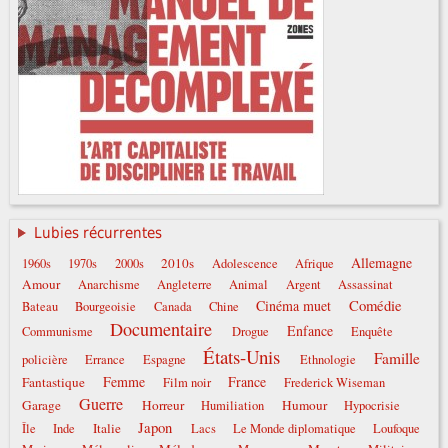
Lubies récurrentes
Allemagne
2010s
1960s
1970s
2000s
Adolescence
Afrique
Amour
Anarchisme
Angleterre
Animal
Argent
Assassinat
Comédie
Cinéma muet
Bateau
Bourgeoisie
Canada
Chine
Documentaire
Enfance
Communisme
Drogue
Enquête
États-Unis
Famille
policière
Errance
Espagne
Ethnologie
Femme
France
Fantastique
Film noir
Frederick Wiseman
Guerre
Garage
Horreur
Humour
Humiliation
Hypocrisie
Japon
Italie
Île
Inde
Lacs
Le Monde diplomatique
Loufoque