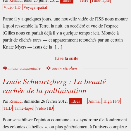
Par
Renaud
,
lundi 23 juillet 2012.
Idées
Terre
Time-lapse
Vidéo HD
Voyage spatial
Parue il y a quelques jours, une nouvelle vidéo de l'ISS nous montre
à quoi ressemble la Terre, la nuit, en accéléré et vue de l'espace
(Gilles nous en parlait déjà il y a quelque temps : ici). Montée à
partir de clichés rares — et apparemment retouchés par un certain
Knate Myers — issus de la […]
Lire la suite
aucun commentaire
aucun rétrolien
Louie Schwartzberg : La beauté
cachée de la pollinisation
Par
Renaud
,
dimanche 26 février 2012.
Idées
Animal
High FPS
TED
Time-lapse
Vidéo HD
Pour sensibiliser l'opinion commune au « syndrome d'effondrement
des colonies d'abeilles », ou plus généralement à l'univers complexe