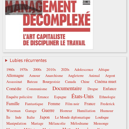
Lubies récurrentes
2010s
1960s
1970s
2000s
2020s
Adolescence
Afrique
Allemagne
Amour
Anarchisme
Angleterre
Animal
Argent
Cinéma muet
Assassinat
Bateau
Bourgeoisie
Canada
Chine
Documentaire
Comédie
Enfance
Communisme
Drogue
États-Unis
Enquête policière
Errance
Espagne
Ethnologie
Famille
Femme
France
Fantastique
Film noir
Frederick
Guerre
Garage
Horreur
Humour
Wiseman
Humiliation
Japon
Italie
Île
Inde
Le Monde diplomatique
Loufoque
Mélodrame
Manipulation
Mariage
Mélancolie
Mensonge