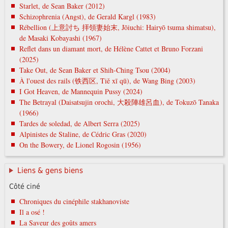
Starlet, de Sean Baker (2012)
Schizophrenia (Angst), de Gerald Kargl (1983)
Rébellion (上意討ち 拝領妻始末, Jōiuchi: Hairyō tsuma shimatsu),
de Masaki Kobayashi (1967)
Reflet dans un diamant mort, de Hélène Cattet et Bruno Forzani
(2025)
Take Out, de Sean Baker et Shih-Ching Tsou (2004)
À l'ouest des rails (铁西区, Tiě xī qū), de Wang Bing (2003)
I Got Heaven, de Mannequin Pussy (2024)
The Betrayal (Daisatsujin orochi, 大殺陣雄呂血), de Tokuzō Tanaka
(1966)
Tardes de soledad, de Albert Serra (2025)
Alpinistes de Staline, de Cédric Gras (2020)
On the Bowery, de Lionel Rogosin (1956)
Liens & gens biens
Côté ciné
Chroniques du cinéphile stakhanoviste
Il a osé !
La Saveur des goûts amers