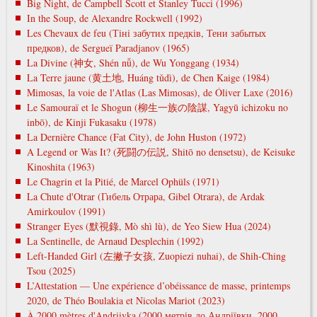
Big Night, de Campbell Scott et Stanley Tucci (1996)
In the Soup, de Alexandre Rockwell (1992)
Les Chevaux de feu (Тіні забутих предків, Тени забытых
предков), de Sergueï Paradjanov (1965)
La Divine (神女, Shén nǚ), de Wu Yonggang (1934)
La Terre jaune (黄土地, Huáng tǔdì), de Chen Kaige (1984)
Mimosas, la voie de l'Atlas (Las Mimosas), de Óliver Laxe (2016)
Le Samouraï et le Shogun (柳生一族の陰謀, Yagyū ichizoku no
inbō), de Kinji Fukasaku (1978)
La Dernière Chance (Fat City), de John Huston (1972)
A Legend or Was It? (死闘の伝説, Shitō no densetsu), de Keisuke
Kinoshita (1963)
Le Chagrin et la Pitié, de Marcel Ophüls (1971)
La Chute d'Otrar (Гибель Отрара, Gibel Otrara), de Ardak
Amirkoulov (1991)
Stranger Eyes (默視錄, Mò shì lù), de Yeo Siew Hua (2024)
La Sentinelle, de Arnaud Desplechin (1992)
Left-Handed Girl (左撇子女孩, Zuopiezi nuhai), de Shih-Ching
Tsou (2025)
L’Attestation — Une expérience d’obéissance de masse, printemps
2020, de Théo Boulakia et Nicolas Mariot (2023)
À 2000 mètres d'Andriivka (2000 метрів до Андріївки, 2000