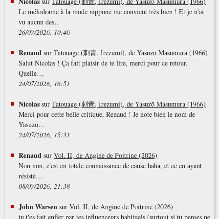
Nicolas
sur
Tatouage (刺青, Irezumi), de Yasuzō Masumura (1966)
Le mélodrame à la mode nippone me convient très bien ! Et je n'ai
vu aucun des…
26/07/2026, 10:46
Renaud
sur
Tatouage (刺青, Irezumi), de Yasuzō Masumura (1966)
Salut Nicolas ! Ça fait plaisir de te lire, merci pour ce retour.
Quelle…
24/07/2026, 16:51
Nicolas
sur
Tatouage (刺青, Irezumi), de Yasuzō Masumura (1966)
Merci pour cette belle critique, Renaud ! Je note bien le nom de
Yasuzō…
24/07/2026, 15:31
Renaud
sur
Vol. II, de Angine de Poitrine (2026)
Non non, c'est en totale connaissance de cause haha, et ce en ayant
résisté…
08/07/2026, 21:38
John Warsen
sur
Vol. II, de Angine de Poitrine (2026)
tu t'es fait enfler par tes influenceurs habituels (surtout si tu penses ne