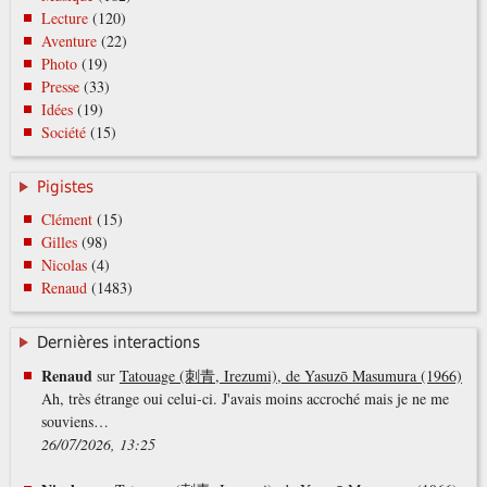
Lecture
(120)
Aventure
(22)
Photo
(19)
Presse
(33)
Idées
(19)
Société
(15)
Pigistes
Clément
(15)
Gilles
(98)
Nicolas
(4)
Renaud
(1483)
Dernières interactions
Renaud
sur
Tatouage (刺青, Irezumi), de Yasuzō Masumura (1966)
Ah, très étrange oui celui-ci. J'avais moins accroché mais je ne me
souviens…
26/07/2026, 13:25