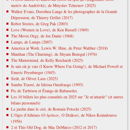
metrіv do Andrіїvki), de Mstyslav Tchernov (2025)
Walker Evans, Dorothea Lange & les photographes de la Grande
Dépression, de Thierry Grillet (2017)
Robot Stories, de Greg Pak (2003)
Love (Women in Love), de Ken Russell (1969)
The Movie Orgy, de Joe Dante (1968)
Lamps, de Lamps (2007)
America at Work. Lewis W. Hine, de Peter Walther (2018)
Manthan (The Churning), de Shyam Benegal (1976)
The Mastermind, de Kelly Reichardt (2025)
Je sais où je vais (I Know Where I'm Going!), de Michael Powell et
Emeric Pressburger (1945)
Sirāt, de Óliver Laxe (2025)
Samba Traoré, de Idrissa Ouedraogo (1993)
Pic de Tarbésou et Étangs de Rabassoles
Les 10 billets les plus consultés en 2025 sur "Je m'attarde" (et autres
bilans personnels)
Le jardin dans le ciel, de Romain Potocki (2025)
L'Ogre d'Athènes (Ο δράκος, O Drákos), de Níkos Koúndouros
(1956)
2 et This Old Dog, de Mac DeMarco (2012 et 2017)