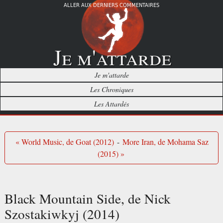
ALLER AUX DERNIERS COMMENTAIRES
Je m'attarde
Je m'attarde
Les Chroniques
Les Attardés
« World Music, de Goat (2012)
-
More Iran, de Mohama Saz
(2015) »
Black Mountain Side, de Nick
Szostakiwkyj (2014)