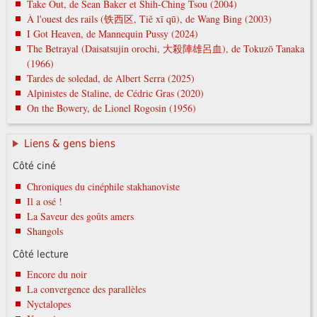
Take Out, de Sean Baker et Shih-Ching Tsou (2004)
À l'ouest des rails (铁西区, Tiě xī qū), de Wang Bing (2003)
I Got Heaven, de Mannequin Pussy (2024)
The Betrayal (Daisatsujin orochi, 大殺陣雄呂血), de Tokuzō Tanaka
(1966)
Tardes de soledad, de Albert Serra (2025)
Alpinistes de Staline, de Cédric Gras (2020)
On the Bowery, de Lionel Rogosin (1956)
Liens & gens biens
Côté ciné
Chroniques du cinéphile stakhanoviste
Il a osé !
La Saveur des goûts amers
Shangols
Côté lecture
Encore du noir
La convergence des parallèles
Nyctalopes