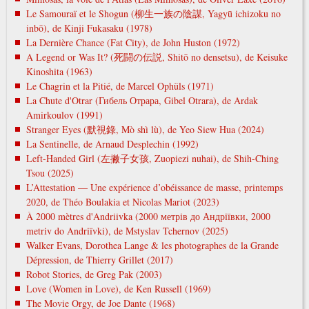
Le Samouraï et le Shogun (柳生一族の陰謀, Yagyū ichizoku no
inbō), de Kinji Fukasaku (1978)
La Dernière Chance (Fat City), de John Huston (1972)
A Legend or Was It? (死闘の伝説, Shitō no densetsu), de Keisuke
Kinoshita (1963)
Le Chagrin et la Pitié, de Marcel Ophüls (1971)
La Chute d'Otrar (Гибель Отрара, Gibel Otrara), de Ardak
Amirkoulov (1991)
Stranger Eyes (默視錄, Mò shì lù), de Yeo Siew Hua (2024)
La Sentinelle, de Arnaud Desplechin (1992)
Left-Handed Girl (左撇子女孩, Zuopiezi nuhai), de Shih-Ching
Tsou (2025)
L’Attestation — Une expérience d’obéissance de masse, printemps
2020, de Théo Boulakia et Nicolas Mariot (2023)
À 2000 mètres d'Andriivka (2000 метрів до Андріївки, 2000
metrіv do Andrіїvki), de Mstyslav Tchernov (2025)
Walker Evans, Dorothea Lange & les photographes de la Grande
Dépression, de Thierry Grillet (2017)
Robot Stories, de Greg Pak (2003)
Love (Women in Love), de Ken Russell (1969)
The Movie Orgy, de Joe Dante (1968)