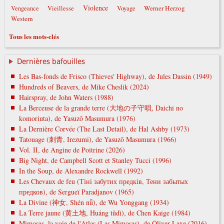
Violence
Werner Herzog
Vengeance
Vieillesse
Voyage
Western
Tous les mots-clés
Dernières bafouilles
Les Bas-fonds de Frisco (Thieves' Highway), de Jules Dassin (1949)
Hundreds of Beavers, de Mike Cheslik (2024)
Hairspray, de John Waters (1988)
La Berceuse de la grande terre (大地の子守唄, Daichi no
komoriuta), de Yasuzō Masumura (1976)
La Dernière Corvée (The Last Detail), de Hal Ashby (1973)
Tatouage (刺青, Irezumi), de Yasuzō Masumura (1966)
Vol. II, de Angine de Poitrine (2026)
Big Night, de Campbell Scott et Stanley Tucci (1996)
In the Soup, de Alexandre Rockwell (1992)
Les Chevaux de feu (Тіні забутих предків, Тени забытых
предков), de Sergueï Paradjanov (1965)
La Divine (神女, Shén nǚ), de Wu Yonggang (1934)
La Terre jaune (黄土地, Huáng tǔdì), de Chen Kaige (1984)
Mimosas, la voie de l'Atlas (Las Mimosas), de Óliver Laxe (2016)