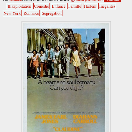
Blaxploitation
Comédie
Enfance
Famille
Harlem
Inégalités
New York
Romance
Ségrégation