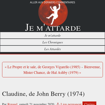
ALLER AUX DERNIERS COMMENTAIRES
Je m'attarde
Je m'attarde
Les Chroniques
Les Attardés
« Le Propre et le sale, de Georges Vigarello (1985)
-
Bienvenue,
Mister Chance, de Hal Ashby (1979) »
Claudine, de John Berry (1974)
Par
Renaud
,
samedi 21 novembre 2020.
Lien permanent
Cinéma