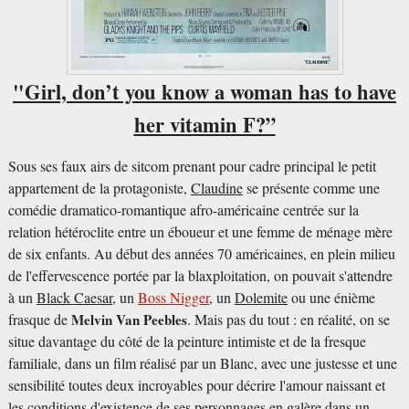
"Girl, don’t you know a woman has to have
her vitamin F?”
Sous ses faux airs de sitcom prenant pour cadre principal le petit
appartement de la protagoniste,
Claudine
se présente comme une
comédie dramatico-romantique afro-américaine centrée sur la
relation hétéroclite entre un éboueur et une femme de ménage mère
de six enfants. Au début des années 70 américaines, en plein milieu
de l'effervescence portée par la blaxploitation, on pouvait s'attendre
à un
Black Caesar
, un
Boss Nigger
, un
Dolemite
ou une énième
frasque de
Melvin Van Peebles
. Mais pas du tout : en réalité, on se
situe davantage du côté de la peinture intimiste et de la fresque
familiale, dans un film réalisé par un Blanc, avec une justesse et une
sensibilité toutes deux incroyables pour décrire l'amour naissant et
les conditions d'existence de ses personnages en galère dans un