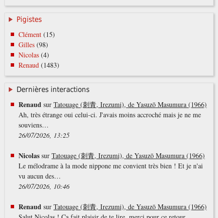
Pigistes
Clément
(15)
Gilles
(98)
Nicolas
(4)
Renaud
(1483)
Dernières interactions
Renaud
sur
Tatouage (刺青, Irezumi), de Yasuzō Masumura (1966)
Ah, très étrange oui celui-ci. J'avais moins accroché mais je ne me
souviens…
26/07/2026, 13:25
Nicolas
sur
Tatouage (刺青, Irezumi), de Yasuzō Masumura (1966)
Le mélodrame à la mode nippone me convient très bien ! Et je n'ai
vu aucun des…
26/07/2026, 10:46
Renaud
sur
Tatouage (刺青, Irezumi), de Yasuzō Masumura (1966)
Salut Nicolas ! Ça fait plaisir de te lire, merci pour ce retour.