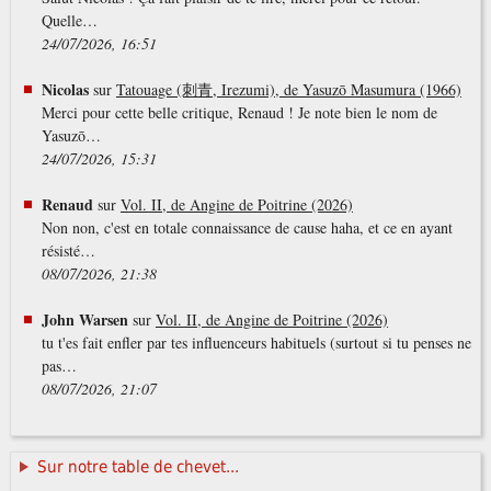
Quelle…
24/07/2026, 16:51
Nicolas
sur
Tatouage (刺青, Irezumi), de Yasuzō Masumura (1966)
Merci pour cette belle critique, Renaud ! Je note bien le nom de
Yasuzō…
24/07/2026, 15:31
Renaud
sur
Vol. II, de Angine de Poitrine (2026)
Non non, c'est en totale connaissance de cause haha, et ce en ayant
résisté…
08/07/2026, 21:38
John Warsen
sur
Vol. II, de Angine de Poitrine (2026)
tu t'es fait enfler par tes influenceurs habituels (surtout si tu penses ne
pas…
08/07/2026, 21:07
Sur notre table de chevet...