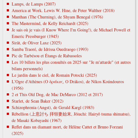
Lamps, de Lamps (2007)
America at Work. Lewis W. Hine, de Peter Walther (2018)
Manthan (The Churning), de Shyam Benegal (1976)
The Mastermind, de Kelly Reichardt (2025)
Je sais où je vais (I Know Where I'm Going!), de Michael Powell et
Emeric Pressburger (1945)
Sirāt, de Óliver Laxe (2025)
Samba Traoré, de Idrissa Ouedraogo (1993)
Pic de Tarbésou et Étangs de Rabassoles
Les 10 billets les plus consultés en 2025 sur "Je m'attarde" (et autres
bilans personnels)
Le jardin dans le ciel, de Romain Potocki (2025)
L'Ogre d'Athènes (Ο δράκος, O Drákos), de Níkos Koúndouros
(1956)
2 et This Old Dog, de Mac DeMarco (2012 et 2017)
Starlet, de Sean Baker (2012)
Schizophrenia (Angst), de Gerald Kargl (1983)
Rébellion (上意討ち 拝領妻始末, Jōiuchi: Hairyō tsuma shimatsu),
de Masaki Kobayashi (1967)
Reflet dans un diamant mort, de Hélène Cattet et Bruno Forzani
(2025)