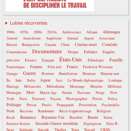
Lubies récurrentes
Allemagne
2010s
1960s
1970s
2000s
Adolescence
Afrique
Amour
Anarchisme
Angleterre
Animal
Argent
Assassinat
Comédie
Cinéma muet
Bateau
Bourgeoisie
Canada
Chine
Documentaire
Enfance
Communisme
Drogue
Enquête
États-Unis
Famille
policière
Errance
Espagne
Ethnologie
Femme
France
Fantastique
Film noir
Frederick Wiseman
Guerre
Garage
Horreur
Humour
Humiliation
Humour noir
Japon
Italie
Île
Inde
Jazz
Le Monde diplomatique
Loufoque
Mélodrame
Meurtre
Militaire
Mariage
Mélancolie
Mensonge
Mort
New
Montagne
Moyen Âge
Nature
Nazisme
Neige
York
Photographie
Poésie
Paris
Pauvreté
Paysan
Police
Politique
Prison
Procès
Propagande
Prostitution
Psychedelic
Punk
Religion
Racisme
Randonnée
Récit d apprentissage
Romance
Royaume-Uni
Russie
Rock
Ruralité
Satire
Seconde Guerre mondiale
Science-fiction
Ségrégation
Série B
Sexe
Solitude
Travail
URSS
Suicide
Thriller
Train