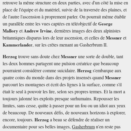
retrouve la même structure en deux parties, avec d'un côté la mise en
place de l'équipe et du matériel, suivie de la traversée des plaines, et
de l'autre l'ascension à proprement parler. On pourrait même établir
un parallèle entre les vues captées en téléobjectif de
George
Mallory
et
Andrew Irvine
, dernières images des deux alpinistes
britanniques disparus lors de leur ascension, et celles de
Messner
et
Kammerlander
, sur les crêtes menant au Gasherbrum II.
Herzog
trouve sans doute chez
Messner
une sorte de double, tant
les deux hommes partagent une pulsion créatrice que beaucoup
pourraient considérer comme suicidaire.
Herzog
s'embarque aux
quatre coins du monde dans des projets insensés quand
Messner
parcourt les montagnes et écrit des lignes à la surface, comme s'il
était le seul à pouvoir les lire, selon ses propres termes. Et la mort a
toujours jalonné les exploits presque surhumains. Repousser les
limites, sans cesse, quitte à passer pour un fou ou un idiot aux yeux
de beaucoup. De nouveaux défis, de nouveaux horizons à explorer,
encore, toujours.
Herzog
a beau se défendre de réaliser un
documentaire pour ses belles images,
Gasherbrum
n'en reste pas