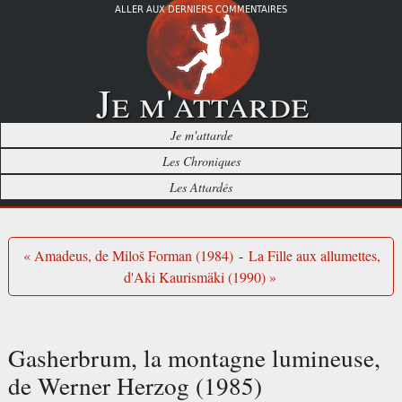
ALLER AUX DERNIERS COMMENTAIRES
Je m'attarde
Je m'attarde
Les Chroniques
Les Attardés
« Amadeus, de Miloš Forman (1984)
-
La Fille aux allumettes,
d'Aki Kaurismäki (1990) »
Gasherbrum, la montagne lumineuse,
de Werner Herzog (1985)