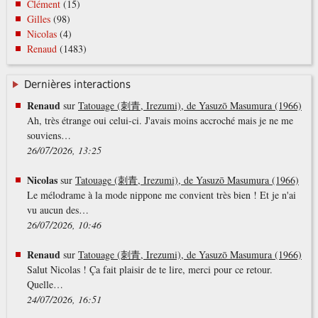
Clément
(15)
Gilles
(98)
Nicolas
(4)
Renaud
(1483)
Dernières interactions
Renaud
sur
Tatouage (刺青, Irezumi), de Yasuzō Masumura (1966)
Ah, très étrange oui celui-ci. J'avais moins accroché mais je ne me
souviens…
26/07/2026, 13:25
Nicolas
sur
Tatouage (刺青, Irezumi), de Yasuzō Masumura (1966)
Le mélodrame à la mode nippone me convient très bien ! Et je n'ai
vu aucun des…
26/07/2026, 10:46
Renaud
sur
Tatouage (刺青, Irezumi), de Yasuzō Masumura (1966)
Salut Nicolas ! Ça fait plaisir de te lire, merci pour ce retour.
Quelle…
24/07/2026, 16:51