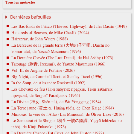
Tous les mots-clés
Dernières bafouilles
Les Bas-fonds de Frisco (Thieves' Highway), de Jules Dassin (1949)
Hundreds of Beavers, de Mike Cheslik (2024)
Hairspray, de John Waters (1988)
La Berceuse de la grande terre (大地の子守唄, Daichi no
komoriuta), de Yasuzō Masumura (1976)
La Dernière Corvée (The Last Detail), de Hal Ashby (1973)
Tatouage (刺青, Irezumi), de Yasuzō Masumura (1966)
Vol. II, de Angine de Poitrine (2026)
Big Night, de Campbell Scott et Stanley Tucci (1996)
In the Soup, de Alexandre Rockwell (1992)
Les Chevaux de feu (Тіні забутих предків, Тени забытых
предков), de Sergueï Paradjanov (1965)
La Divine (神女, Shén nǚ), de Wu Yonggang (1934)
La Terre jaune (黄土地, Huáng tǔdì), de Chen Kaige (1984)
Mimosas, la voie de l'Atlas (Las Mimosas), de Óliver Laxe (2016)
Le Samouraï et le Shogun (柳生一族の陰謀, Yagyū ichizoku no
inbō), de Kinji Fukasaku (1978)
La Dernière Chance (Fat City), de John Huston (1972)