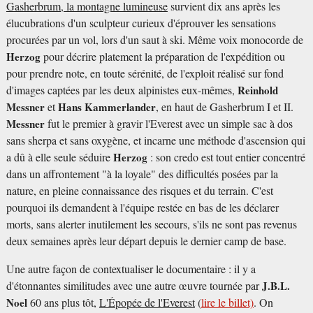
Gasherbrum, la montagne lumineuse
survient dix ans après les
élucubrations d'un sculpteur curieux d'éprouver les sensations
procurées par un vol, lors d'un saut à ski. Même voix monocorde de
Herzog
pour décrire platement la préparation de l'expédition ou
pour prendre note, en toute sérénité, de l'exploit réalisé sur fond
d'images captées par les deux alpinistes eux-mêmes,
Reinhold
Messner
et
Hans Kammerlander
, en haut de Gasherbrum I et II.
Messner
fut le premier à gravir l'Everest avec un simple sac à dos
sans sherpa et sans oxygène, et incarne une méthode d'ascension qui
a dû à elle seule séduire
Herzog
: son credo est tout entier concentré
dans un affrontement "à la loyale" des difficultés posées par la
nature, en pleine connaissance des risques et du terrain. C'est
pourquoi ils demandent à l'équipe restée en bas de les déclarer
morts, sans alerter inutilement les secours, s'ils ne sont pas revenus
deux semaines après leur départ depuis le dernier camp de base.
Une autre façon de contextualiser le documentaire : il y a
d'étonnantes similitudes avec une autre œuvre tournée par
J.B.L.
Noel
60 ans plus tôt,
L'Épopée de l'Everest
(
lire le billet)
. On