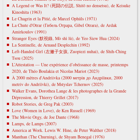
A Legend or Was It? (死闘の伝説, Shitō no densetsu), de Keisuke
Kinoshita (1963)
Le Chagrin et la Pitié, de Marcel Ophüls (1971)
La Chute d'Otrar (Гибель Отрара, Gibel Otrara), de Ardak
Amirkoulov (1991)
Stranger Eyes (默視錄, Mò shì lù), de Yeo Siew Hua (2024)
La Sentinelle, de Arnaud Desplechin (1992)
Left-Handed Girl (左撇子女孩, Zuopiezi nuhai), de Shih-Ching
Tsou (2025)
L’Attestation — Une expérience d’obéissance de masse, printemps
2020, de Théo Boulakia et Nicolas Mariot (2023)
À 2000 mètres d'Andriivka (2000 метрів до Андріївки, 2000
metrіv do Andrіїvki), de Mstyslav Tchernov (2025)
Walker Evans, Dorothea Lange & les photographes de la Grande
Dépression, de Thierry Grillet (2017)
Robot Stories, de Greg Pak (2003)
Love (Women in Love), de Ken Russell (1969)
The Movie Orgy, de Joe Dante (1968)
Lamps, de Lamps (2007)
America at Work. Lewis W. Hine, de Peter Walther (2018)
Manthan (The Churning), de Shyam Benegal (1976)