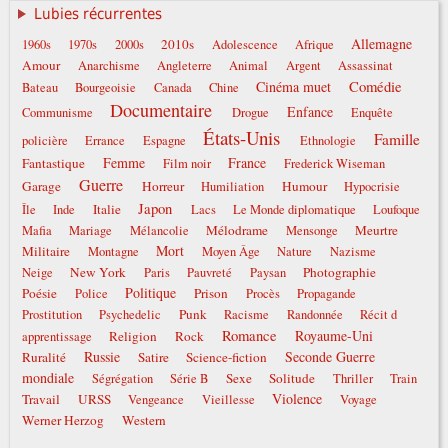
Lubies récurrentes
Allemagne
2010s
1960s
1970s
2000s
Adolescence
Afrique
Amour
Anarchisme
Angleterre
Animal
Argent
Assassinat
Comédie
Cinéma muet
Bateau
Bourgeoisie
Canada
Chine
Documentaire
Enfance
Communisme
Drogue
Enquête
États-Unis
Famille
policière
Errance
Espagne
Ethnologie
Femme
France
Fantastique
Film noir
Frederick Wiseman
Guerre
Garage
Horreur
Humour
Humiliation
Hypocrisie
Japon
Italie
Île
Inde
Lacs
Le Monde diplomatique
Loufoque
Mélodrame
Meurtre
Mafia
Mariage
Mélancolie
Mensonge
Mort
Militaire
Montagne
Moyen Âge
Nature
Nazisme
New York
Photographie
Neige
Paris
Pauvreté
Paysan
Politique
Poésie
Prison
Police
Procès
Propagande
Punk
Prostitution
Psychedelic
Racisme
Randonnée
Récit d
Romance
Royaume-Uni
Religion
Rock
apprentissage
Russie
Seconde Guerre
Ruralité
Satire
Science-fiction
mondiale
Sexe
Solitude
Ségrégation
Série B
Thriller
Train
Violence
Travail
URSS
Vengeance
Vieillesse
Voyage
Werner Herzog
Western