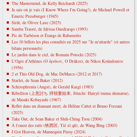
The Mastermind, de Kelly Reichardt (2025)
Je sais où je vais (I Know Where I'm Going!), de Michael Powell et
Emeric Pressburger (1945)
Sirāt, de Óliver Laxe (2025)
Samba Traoré, de Idrissa Ouedraogo (1993)
Pic de Tarbésou et Étangs de Rabassoles
Les 10 billets les plus consultés en 2025 sur "Je m'attarde" (et autres
bilans personnels)
Le jardin dans le ciel, de Romain Potocki (2025)
L'Ogre d'Athènes (Ο δράκος, O Drákos), de Níkos Koúndouros
(1956)
2 et This Old Dog, de Mac DeMarco (2012 et 2017)
Starlet, de Sean Baker (2012)
Schizophrenia (Angst), de Gerald Kargl (1983)
Rébellion (上意討ち 拝領妻始末, Jōiuchi: Hairyō tsuma shimatsu),
de Masaki Kobayashi (1967)
Reflet dans un diamant mort, de Hélène Cattet et Bruno Forzani
(2025)
Take Out, de Sean Baker et Shih-Ching Tsou (2004)
À l'ouest des rails (铁西区, Tiě xī qū), de Wang Bing (2003)
I Got Heaven, de Mannequin Pussy (2024)