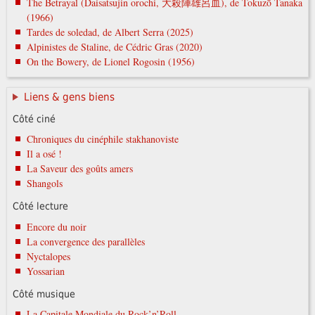
The Betrayal (Daisatsujin orochi, 大殺陣雄呂血), de Tokuzō Tanaka
(1966)
Tardes de soledad, de Albert Serra (2025)
Alpinistes de Staline, de Cédric Gras (2020)
On the Bowery, de Lionel Rogosin (1956)
Liens & gens biens
Côté ciné
Chroniques du cinéphile stakhanoviste
Il a osé !
La Saveur des goûts amers
Shangols
Côté lecture
Encore du noir
La convergence des parallèles
Nyctalopes
Yossarian
Côté musique
La Capitale Mondiale du Rock’n’Roll