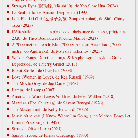
Stranger Eyes (默視錄, Mò shì lù), de Yeo Siew Hua (2024)
La Sentinelle, de Arnaud Desplechin (1992)
Left-Handed Girl (左撇子女孩, Zuopiezi nuhai), de Shih-Ching
Tsou (2025)
L’Attestation — Une expérience d’obéissance de masse, printemps
2020, de Théo Boulakia et Nicolas Mariot (2023)
À 2000 mètres d'Andriivka (2000 метрів до Андріївки, 2000
metrіv do Andrіїvki), de Mstyslav Tchernov (2025)
Walker Evans, Dorothea Lange & les photographes de la Grande
Dépression, de Thierry Grillet (2017)
Robot Stories, de Greg Pak (2003)
Love (Women in Love), de Ken Russell (1969)
The Movie Orgy, de Joe Dante (1968)
Lamps, de Lamps (2007)
America at Work. Lewis W. Hine, de Peter Walther (2018)
Manthan (The Churning), de Shyam Benegal (1976)
The Mastermind, de Kelly Reichardt (2025)
Je sais où je vais (I Know Where I'm Going!), de Michael Powell et
Emeric Pressburger (1945)
Sirāt, de Óliver Laxe (2025)
Samba Traoré, de Idrissa Ouedraogo (1993)