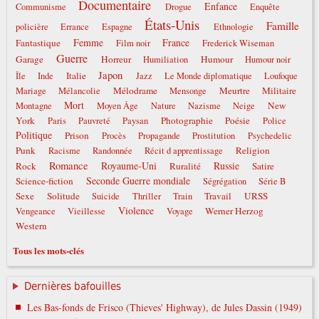
Documentaire
Enfance
Communisme
Drogue
Enquête
États-Unis
Famille
policière
Errance
Espagne
Ethnologie
Femme
France
Fantastique
Film noir
Frederick Wiseman
Guerre
Garage
Horreur
Humour
Humiliation
Humour noir
Japon
Italie
Île
Inde
Jazz
Le Monde diplomatique
Loufoque
Mélodrame
Meurtre
Militaire
Mariage
Mélancolie
Mensonge
Mort
New
Montagne
Moyen Âge
Nature
Nazisme
Neige
York
Photographie
Poésie
Paris
Pauvreté
Paysan
Police
Politique
Prison
Procès
Propagande
Prostitution
Psychedelic
Punk
Religion
Racisme
Randonnée
Récit d apprentissage
Romance
Royaume-Uni
Russie
Rock
Ruralité
Satire
Seconde Guerre mondiale
Science-fiction
Ségrégation
Série B
Sexe
Solitude
Travail
URSS
Suicide
Thriller
Train
Violence
Werner Herzog
Vengeance
Vieillesse
Voyage
Western
Tous les mots-clés
Dernières bafouilles
Les Bas-fonds de Frisco (Thieves' Highway), de Jules Dassin (1949)