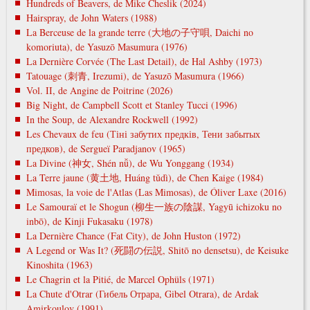
Hundreds of Beavers, de Mike Cheslik (2024)
Hairspray, de John Waters (1988)
La Berceuse de la grande terre (大地の子守唄, Daichi no
komoriuta), de Yasuzō Masumura (1976)
La Dernière Corvée (The Last Detail), de Hal Ashby (1973)
Tatouage (刺青, Irezumi), de Yasuzō Masumura (1966)
Vol. II, de Angine de Poitrine (2026)
Big Night, de Campbell Scott et Stanley Tucci (1996)
In the Soup, de Alexandre Rockwell (1992)
Les Chevaux de feu (Тіні забутих предків, Тени забытых
предков), de Sergueï Paradjanov (1965)
La Divine (神女, Shén nǚ), de Wu Yonggang (1934)
La Terre jaune (黄土地, Huáng tǔdì), de Chen Kaige (1984)
Mimosas, la voie de l'Atlas (Las Mimosas), de Óliver Laxe (2016)
Le Samouraï et le Shogun (柳生一族の陰謀, Yagyū ichizoku no
inbō), de Kinji Fukasaku (1978)
La Dernière Chance (Fat City), de John Huston (1972)
A Legend or Was It? (死闘の伝説, Shitō no densetsu), de Keisuke
Kinoshita (1963)
Le Chagrin et la Pitié, de Marcel Ophüls (1971)
La Chute d'Otrar (Гибель Отрара, Gibel Otrara), de Ardak
Amirkoulov (1991)