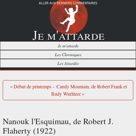
ALLER AUX DERNIERS COMMENTAIRES
Je m'attarde
Je m'attarde
Les Chroniques
Les Attardés
« Début de printemps
-
Candy Mountain, de Robert Frank et
Rudy Wurlitzer »
Nanouk l'Esquimau, de Robert J.
Flaherty (1922)