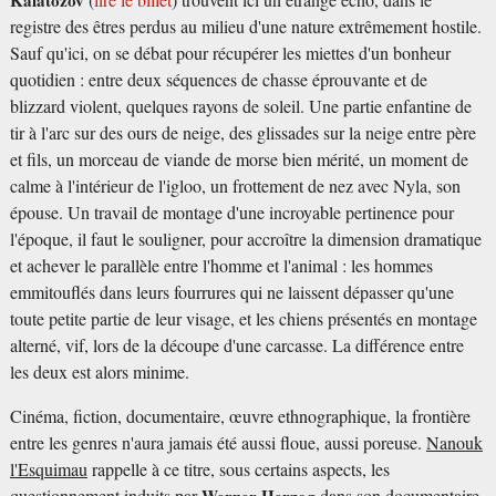
Kalatozov
(
lire le billet
) trouvent ici un étrange écho, dans le
registre des êtres perdus au milieu d'une nature extrêmement hostile.
Sauf qu'ici, on se débat pour récupérer les miettes d'un bonheur
quotidien : entre deux séquences de chasse éprouvante et de
blizzard violent, quelques rayons de soleil. Une partie enfantine de
tir à l'arc sur des ours de neige, des glissades sur la neige entre père
et fils, un morceau de viande de morse bien mérité, un moment de
calme à l'intérieur de l'igloo, un frottement de nez avec Nyla, son
épouse. Un travail de montage d'une incroyable pertinence pour
l'époque, il faut le souligner, pour accroître la dimension dramatique
et achever le parallèle entre l'homme et l'animal : les hommes
emmitouflés dans leurs fourrures qui ne laissent dépasser qu'une
toute petite partie de leur visage, et les chiens présentés en montage
alterné, vif, lors de la découpe d'une carcasse. La différence entre
les deux est alors minime.
Cinéma, fiction, documentaire, œuvre ethnographique, la frontière
entre les genres n'aura jamais été aussi floue, aussi poreuse.
Nanouk
l'Esquimau
rappelle à ce titre, sous certains aspects, les