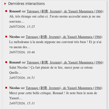
Dernières interactions
Renaud
sur
Tatouage (刺青, Irezumi), de Yasuzō Masumura (1966)
Ah, très étrange oui celui-ci. J'avais moins accroché mais je ne me
souviens…
26/07/2026, 13:25
Nicolas
sur
Tatouage (刺青, Irezumi), de Yasuzō Masumura (1966)
Le mélodrame à la mode nippone me convient très bien ! Et je n'ai
vu aucun des…
26/07/2026, 10:46
Renaud
sur
Tatouage (刺青, Irezumi), de Yasuzō Masumura (1966)
Salut Nicolas ! Ça fait plaisir de te lire, merci pour ce retour.
Quelle…
24/07/2026, 16:51
Nicolas
sur
Tatouage (刺青, Irezumi), de Yasuzō Masumura (1966)
Merci pour cette belle critique, Renaud ! Je note bien le nom de
Yasuzō…
24/07/2026, 15:31