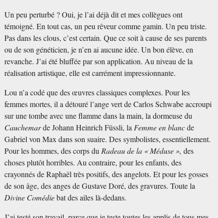
Un peu perturbé
? Oui, je l’ai déjà dit et mes collègues ont
témoigné. En tout cas, un peu rêveur comme gamin. Un peu triste.
Pas dans les clous, c’est certain. Que ce soit à cause de ses parents
ou de son généticien, je n’en ai aucune idée. Un bon élève, en
revanche. J’ai été bluffée par son application. Au niveau de la
réalisation artistique, elle est carrément impressionnante.
Lou n’a codé que des œuvres classiques complexes. Pour les
femmes mortes, il a détouré l’ange vert de Carlos Schwabe accroupi
sur une tombe avec une flamme dans la main, la dormeuse du
Cauchemar
de Johann Heinrich Füssli, la
Femme en blanc
de
Gabriel von Max dans son suaire. Des symbolistes, essentiellement.
Pour les hommes, des corps du
Radeau de la «
Méduse
»,
des
choses plutôt horribles. Au contraire, pour les enfants, des
crayonnés de Raphaël très positifs, des angelots. Et pour les gosses
de son âge, des anges de Gustave Doré, des gravures. Toute la
Divine Comédie
bat des ailes là-dedans.
J’ai testé son travail, parce que je teste toutes les applis de tous mes