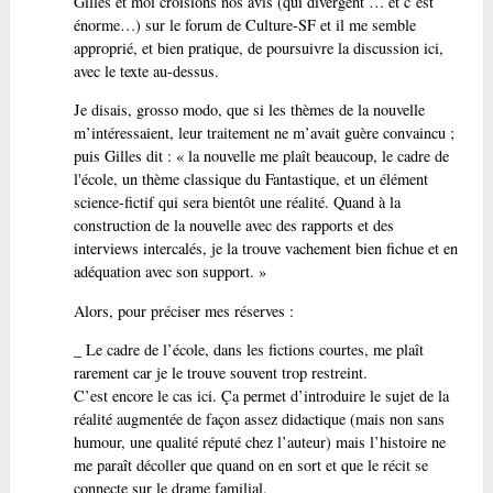
Gilles et moi croisions nos avis (qui divergent … et c’est
énorme…) sur le forum de Culture-SF et il me semble
approprié, et bien pratique, de poursuivre la discussion ici,
avec le texte au-dessus.
Je disais, grosso modo, que si les thèmes de la nouvelle
m’intéressaient, leur traitement ne m’avait guère convaincu ;
puis Gilles dit : « la nouvelle me plaît beaucoup, le cadre de
l'école, un thème classique du Fantastique, et un élément
science-fictif qui sera bientôt une réalité. Quand à la
construction de la nouvelle avec des rapports et des
interviews intercalés, je la trouve vachement bien fichue et en
adéquation avec son support. »
Alors, pour préciser mes réserves :
_ Le cadre de l’école, dans les fictions courtes, me plaît
rarement car je le trouve souvent trop restreint.
C’est encore le cas ici. Ça permet d’introduire le sujet de la
réalité augmentée de façon assez didactique (mais non sans
humour, une qualité réputé chez l’auteur) mais l’histoire ne
me paraît décoller que quand on en sort et que le récit se
connecte sur le drame familial.