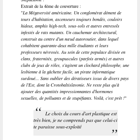
Extrait de la 4ème de couverture :
"
La Mégaversité américaine. Un conglomérat dément de
tours d'habitation, ascenseurs toujours bondés, couloirs
hideux, amphis high-tech, sous-sols et autres entresols
infestés de rats mutants. Un cauchemar architectural,
construit au centre d'un nœud autoroutier, dans lequel
cohabitent quarante-deux mille étudiants et leurs
professeurs névrosés. Au sein de cette populace divisée en
clans, fraternités, groupuscules (parfois armés) et autres
clubs de jeux de rôles, s'agitent un clochard philosophe, une
lesbienne à la gâchette facile, un pirate informatique
surdoué... Sans oublier des dératiseurs issus de divers pays
de l'Est, dont la Crotobaltislavonie. Ne reste plus qu'à
ajouter des quantités impressionnantes d'hormones
sexuelles, de polluants et de stupéfiants. Voilà, c'est prêt !
"
Le choix du cours d'art plastique est
très bien, je ne comprends pas que celui-ci
te paraisse sous-exploité