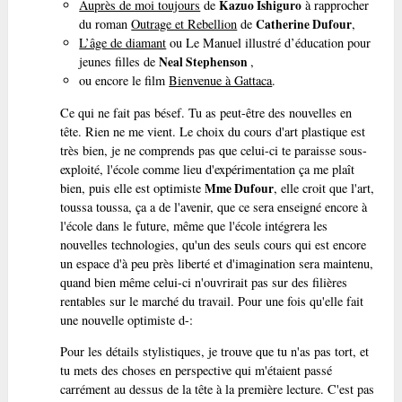
Auprès de moi toujours
de
Kazuo Ishiguro
à rapprocher
du roman
Outrage et Rebellion
de
Catherine Dufour
,
L’âge de diamant
ou Le Manuel illustré d’éducation pour
jeunes filles de
Neal Stephenson
,
ou encore le film
Bienvenue à Gattaca
.
Ce qui ne fait pas bésef. Tu as peut-être des nouvelles en
tête. Rien ne me vient. Le choix du cours d'art plastique est
très bien, je ne comprends pas que celui-ci te paraisse sous-
exploité, l'école comme lieu d'expérimentation ça me plaît
bien, puis elle est optimiste
Mme Dufour
, elle croit que l'art,
toussa toussa, ça a de l'avenir, que ce sera enseigné encore à
l'école dans le future, même que l'école intégrera les
nouvelles technologies, qu'un des seuls cours qui est encore
un espace d'à peu près liberté et d'imagination sera maintenu,
quand bien même celui-ci n'ouvrirait pas sur des filières
rentables sur le marché du travail. Pour une fois qu'elle fait
une nouvelle optimiste d-:
Pour les détails stylistiques, je trouve que tu n'as pas tort, et
tu mets des choses en perspective qui m'étaient passé
carrément au dessus de la tête à la première lecture. C'est pas