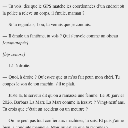
— Tu vois, dès que le GPS matche les coordonnées d’un endroit où
la police a relevé un corps, il émule, maman
?
— Si tu regardais, Lou, tu verrais que je conduis.
— Il émule un fantôme, tu vois
? Qui s’envole comme un oiseau
[onomatopée].
[bip sonore]
— Là, à droite.
— Quoi, à droite
? Qu’est-ce que tu m’as fait peur, mon chéri. Tu
coupes le son de ton machin, s’il te plaît.
— Juste là, le serveur dit qu’on a ramassé une femme. Le 30 janvier
2026. Barbara La Marr. La Marr comme la lessive
? Vingt-neuf ans.
Tu crois que c’était un accident ou un meurtre
?
— On ne peut pas tout confier aux machines, tu sais. Et puis j’aime
bien la conduite manuelle. Mais qu’est-ce que tu racontes
?