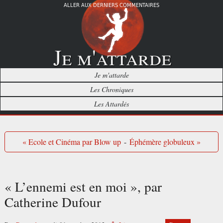
ALLER AUX DERNIERS COMMENTAIRES
Je m'attarde
Je m'attarde
Les Chroniques
Les Attardés
« Ecole et Cinéma par Blow up
-
Éphémère globuleux »
« L’ennemi est en moi », par
Catherine Dufour