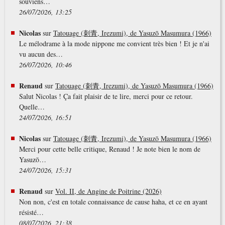
souviens…
26/07/2026, 13:25
Nicolas
sur
Tatouage (刺青, Irezumi), de Yasuzō Masumura (1966)
Le mélodrame à la mode nippone me convient très bien ! Et je n'ai
vu aucun des…
26/07/2026, 10:46
Renaud
sur
Tatouage (刺青, Irezumi), de Yasuzō Masumura (1966)
Salut Nicolas ! Ça fait plaisir de te lire, merci pour ce retour.
Quelle…
24/07/2026, 16:51
Nicolas
sur
Tatouage (刺青, Irezumi), de Yasuzō Masumura (1966)
Merci pour cette belle critique, Renaud ! Je note bien le nom de
Yasuzō…
24/07/2026, 15:31
Renaud
sur
Vol. II, de Angine de Poitrine (2026)
Non non, c'est en totale connaissance de cause haha, et ce en ayant
résisté…
08/07/2026, 21:38