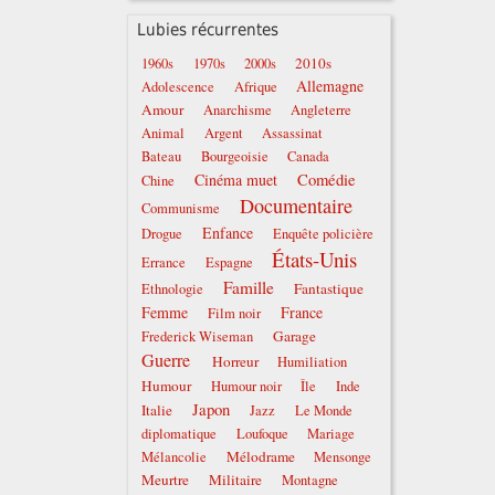
Lubies récurrentes
2010s
1960s
1970s
2000s
Allemagne
Adolescence
Afrique
Amour
Anarchisme
Angleterre
Animal
Argent
Assassinat
Bateau
Bourgeoisie
Canada
Comédie
Cinéma muet
Chine
Documentaire
Communisme
Enfance
Drogue
Enquête policière
États-Unis
Errance
Espagne
Famille
Fantastique
Ethnologie
Femme
France
Film noir
Garage
Frederick Wiseman
Guerre
Horreur
Humiliation
Humour
Humour noir
Île
Inde
Japon
Italie
Jazz
Le Monde
diplomatique
Loufoque
Mariage
Mélodrame
Mélancolie
Mensonge
Meurtre
Militaire
Montagne