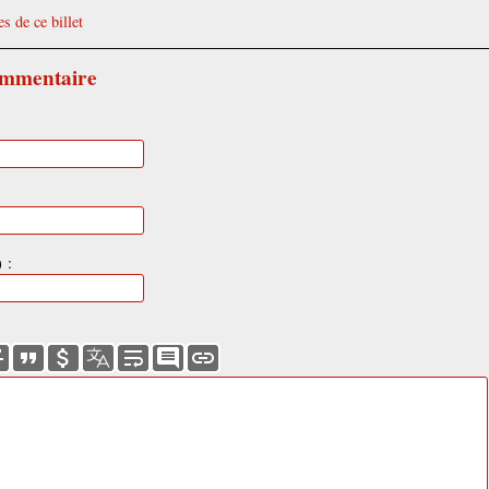
s de ce billet
ommentaire
 :