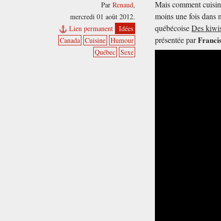
Mais comment cuisine-
Par
Renaud
,
moins une fois dans n
mercredi 01 août 2012.
québécoise
Des kiwi
Lien permanent
Idées
présentée par
Franci
Canada
Cuisine
Humour
Québec
Sexe