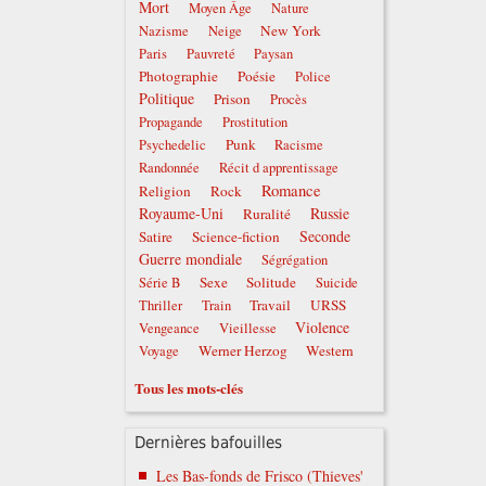
Mort
Moyen Âge
Nature
New York
Nazisme
Neige
Paris
Pauvreté
Paysan
Photographie
Poésie
Police
Politique
Prison
Procès
Propagande
Prostitution
Punk
Psychedelic
Racisme
Randonnée
Récit d apprentissage
Romance
Religion
Rock
Royaume-Uni
Russie
Ruralité
Seconde
Satire
Science-fiction
Guerre mondiale
Ségrégation
Sexe
Solitude
Série B
Suicide
Travail
URSS
Thriller
Train
Violence
Vengeance
Vieillesse
Werner Herzog
Western
Voyage
Tous les mots-clés
Dernières bafouilles
Les Bas-fonds de Frisco (Thieves'