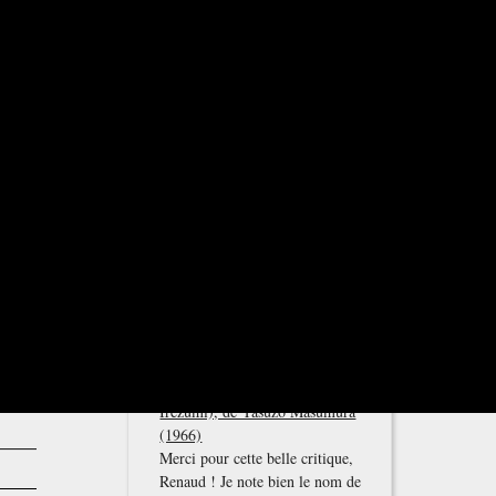
Nicolas
sur
Tatouage (刺青,
Irezumi), de Yasuzō Masumura
(1966)
Le mélodrame à la mode nippone
me convient très bien ! Et je n'ai
vu aucun des…
26/07/2026, 10:46
Renaud
sur
Tatouage (刺青,
Irezumi), de Yasuzō Masumura
(1966)
Salut Nicolas ! Ça fait plaisir de te
lire, merci pour ce retour.
Quelle…
24/07/2026, 16:51
Nicolas
sur
Tatouage (刺青,
Irezumi), de Yasuzō Masumura
(1966)
Merci pour cette belle critique,
Renaud ! Je note bien le nom de