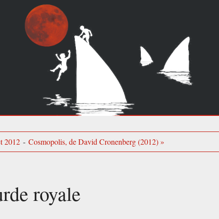
et 2012
-
Cosmopolis, de David Cronenberg (2012) »
rde royale