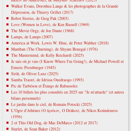
Walker Evans, Dorothea Lange & les photographes de la Grande
Dépression, de Thierry Grillet (2017)
Robot Stories, de Greg Pak (2003)
Love (Women in Love), de Ken Russell (1969)
The Movie Orgy, de Joe Dante (1968)
Lamps, de Lamps (2007)
America at Work. Lewis W. Hine, de Peter Walther (2018)
Manthan (The Churning), de Shyam Benegal (1976)
The Mastermind, de Kelly Reichardt (2025)
Je sais où je vais (I Know Where I'm Going!), de Michael Powell et
Emeric Pressburger (1945)
Sirāt, de Óliver Laxe (2025)
Samba Traoré, de Idrissa Ouedraogo (1993)
Pic de Tarbésou et Étangs de Rabassoles
Les 10 billets les plus consultés en 2025 sur "Je m'attarde" (et autres
bilans personnels)
Le jardin dans le ciel, de Romain Potocki (2025)
L'Ogre d'Athènes (Ο δράκος, O Drákos), de Níkos Koúndouros
(1956)
2 et This Old Dog, de Mac DeMarco (2012 et 2017)
Starlet, de Sean Baker (2012)