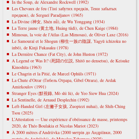
In the Soup, de Alexandre Rockwell (1992)
Les Chevaux de feu (Тіні забутих предків, Тени забытых
предков), de Sergueï Paradjanov (1965)
La Divine (神女, Shén nǚ), de Wu Yonggang (1934)
La Terre jaune (黄土地, Huáng tǔdì), de Chen Kaige (1984)
Mimosas, la voie de l'Atlas (Las Mimosas), de Óliver Laxe (2016)
Le Samouraï et le Shogun (柳生一族の陰謀, Yagyū ichizoku no
inbō), de Kinji Fukasaku (1978)
La Dernière Chance (Fat City), de John Huston (1972)
A Legend or Was It? (死闘の伝説, Shitō no densetsu), de Keisuke
Kinoshita (1963)
Le Chagrin et la Pitié, de Marcel Ophüls (1971)
La Chute d'Otrar (Гибель Отрара, Gibel Otrara), de Ardak
Amirkoulov (1991)
Stranger Eyes (默視錄, Mò shì lù), de Yeo Siew Hua (2024)
La Sentinelle, de Arnaud Desplechin (1992)
Left-Handed Girl (左撇子女孩, Zuopiezi nuhai), de Shih-Ching
Tsou (2025)
L’Attestation — Une expérience d’obéissance de masse, printemps
2020, de Théo Boulakia et Nicolas Mariot (2023)
À 2000 mètres d'Andriivka (2000 метрів до Андріївки, 2000
metrіv do Andrіїvki), de Mstyslav Tchernov (2025)