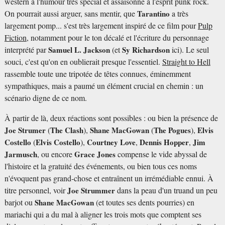
western à l'humour très spécial et assaisonné à l'esprit punk rock.
On pourrait aussi arguer, sans mentir, que
Tarantino
a très
largement pomp... s'est très largement inspiré de ce film pour
Pulp
Fiction
, notamment pour le ton décalé et l'écriture du personnage
interprété par
Samuel L. Jackson
(et
Sy Richardson
ici). Le seul
souci, c'est qu'on en oublierait presque l'essentiel.
Straight to Hell
rassemble toute une tripotée de têtes connues, éminemment
sympathiques, mais a paumé un élément crucial en chemin : un
scénario digne de ce nom.
À partir de là, deux réactions sont possibles : ou bien la présence de
Joe Strumer
(
The Clash
),
Shane MacGowan
(
The Pogues
),
Elvis
Costello
(
Elvis Costello
),
Courtney Love
,
Dennis Hopper
,
Jim
Jarmusch
, ou encore
Grace Jones
compense le vide abyssal de
l'histoire et la gratuité des événements, ou bien tous ces noms
n'évoquent pas grand-chose et entraînent un irrémédiable ennui. À
titre personnel, voir
Joe Strummer
dans la peau d'un truand un peu
barjot ou
Shane MacGowan
(et toutes ses dents pourries) en
mariachi qui a du mal à aligner les trois mots que comptent ses