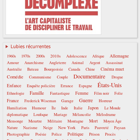
Lubies récurrentes
Allemagne
2010s
1960s
1970s
2000s
Adolescence
Afrique
Amour
Anarchisme
Angleterre
Animal
Argent
Assassinat
Cinéma muet
Australie
Bateau
Bourgeoisie
Canada
Chine
Documentaire
Comédie
Communisme
Couple
Drogue
États-Unis
Enfance
Enquête policière
Errance
Espagne
Famille
Femme
Fantastique
Ethnologie
Film noir
Folie
Guerre
France
Garage
Horreur
Frederick Wiseman
Japon
Humour
Italie
Humiliation
Île
Inde
Le Monde
Mélodrame
diplomatique
Loufoque
Mariage
Mélancolie
Mort
Meurtre
Mensonge
Militaire
Montagne
Moyen Âge
New York
Nature
Nazisme
Neige
Paris
Pauvreté
Paysan
Politique
Photographie
Poésie
Prison
Police
Procès