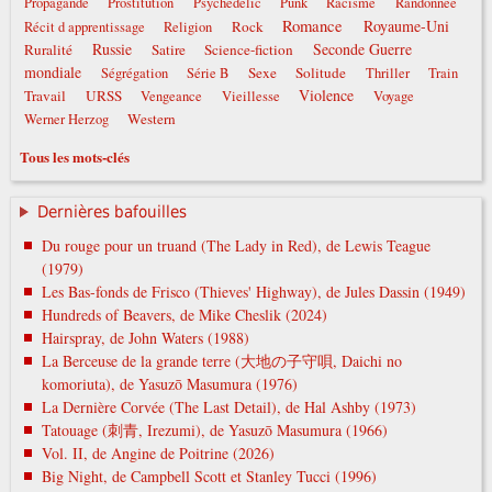
Propagande
Prostitution
Psychedelic
Punk
Racisme
Randonnée
Romance
Royaume-Uni
Rock
Récit d apprentissage
Religion
Russie
Seconde Guerre
Ruralité
Satire
Science-fiction
mondiale
Sexe
Solitude
Ségrégation
Série B
Thriller
Train
Violence
Travail
URSS
Vengeance
Vieillesse
Voyage
Western
Werner Herzog
Tous les mots-clés
Dernières bafouilles
Du rouge pour un truand (The Lady in Red), de Lewis Teague
(1979)
Les Bas-fonds de Frisco (Thieves' Highway), de Jules Dassin (1949)
Hundreds of Beavers, de Mike Cheslik (2024)
Hairspray, de John Waters (1988)
La Berceuse de la grande terre (大地の子守唄, Daichi no
komoriuta), de Yasuzō Masumura (1976)
La Dernière Corvée (The Last Detail), de Hal Ashby (1973)
Tatouage (刺青, Irezumi), de Yasuzō Masumura (1966)
Vol. II, de Angine de Poitrine (2026)
Big Night, de Campbell Scott et Stanley Tucci (1996)