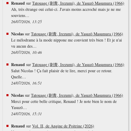
Renaud
sur
Tatouage (刺青, Irezumi), de Yasuzō Masumura (1966)
Ah, très étrange oui celui-ci. J'avais moins accroché mais je ne me
souviens…
26/07/2026, 13:25
Nicolas
sur
Tatouage (刺青, Irezumi), de Yasuzō Masumura (1966)
Le mélodrame à la mode nippone me convient très bien ! Et je n'ai
vu aucun des…
26/07/2026, 10:46
Renaud
sur
Tatouage (刺青, Irezumi), de Yasuzō Masumura (1966)
Salut Nicolas ! Ça fait plaisir de te lire, merci pour ce retour.
Quelle…
24/07/2026, 16:51
Nicolas
sur
Tatouage (刺青, Irezumi), de Yasuzō Masumura (1966)
Merci pour cette belle critique, Renaud ! Je note bien le nom de
Yasuzō…
24/07/2026, 15:31
Renaud
sur
Vol. II, de Angine de Poitrine (2026)