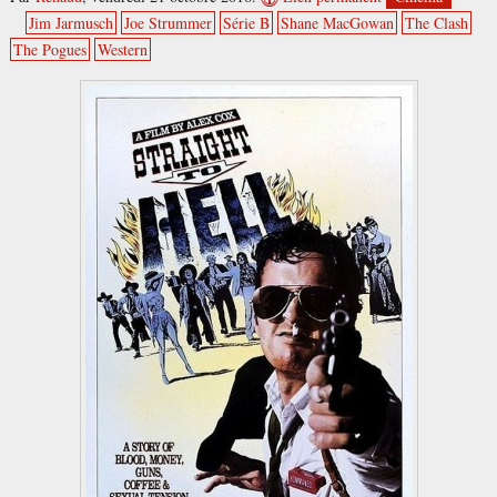
Jim Jarmusch
Joe Strummer
Série B
Shane MacGowan
The Clash
The Pogues
Western