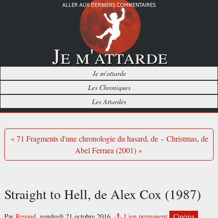
ALLER AUX DERNIERS COMMENTAIRES
Je m'attarde
Je m'attarde
Les Chroniques
Les Attardés
« 71 Fragments d'une chronologie du hasard, de
-
Christmas, de
Abel Ferrara (2001) »
Straight to Hell, de Alex Cox (1987)
Par
Renaud
,
vendredi 21 octobre 2016.
Lien permanent
Cinéma