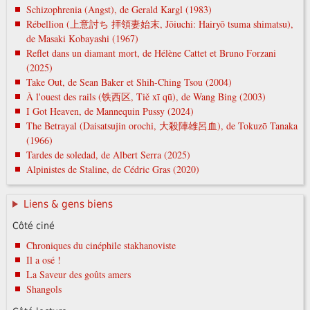
Schizophrenia (Angst), de Gerald Kargl (1983)
Rébellion (上意討ち 拝領妻始末, Jōiuchi: Hairyō tsuma shimatsu),
de Masaki Kobayashi (1967)
Reflet dans un diamant mort, de Hélène Cattet et Bruno Forzani
(2025)
Take Out, de Sean Baker et Shih-Ching Tsou (2004)
À l'ouest des rails (铁西区, Tiě xī qū), de Wang Bing (2003)
I Got Heaven, de Mannequin Pussy (2024)
The Betrayal (Daisatsujin orochi, 大殺陣雄呂血), de Tokuzō Tanaka
(1966)
Tardes de soledad, de Albert Serra (2025)
Alpinistes de Staline, de Cédric Gras (2020)
Liens & gens biens
Côté ciné
Chroniques du cinéphile stakhanoviste
Il a osé !
La Saveur des goûts amers
Shangols