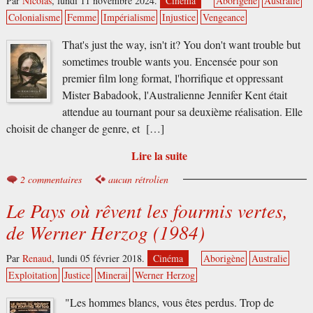
Par
Nicolas
,
lundi 11 novembre 2024.
Cinéma
Aborigène
Australie
Colonialisme
Femme
Impérialisme
Injustice
Vengeance
That's just the way, isn't it? You don't want trouble but
sometimes trouble wants you. Encensée pour son
premier film long format, l'horrifique et oppressant
Mister Babadook, l'Australienne Jennifer Kent était
attendue au tournant pour sa deuxième réalisation. Elle
choisit de changer de genre, et […]
Lire la suite
2 commentaires
aucun rétrolien
Le Pays où rêvent les fourmis vertes,
de Werner Herzog (1984)
Par
Renaud
,
lundi 05 février 2018.
Cinéma
Aborigène
Australie
Exploitation
Justice
Minerai
Werner Herzog
"Les hommes blancs, vous êtes perdus. Trop de