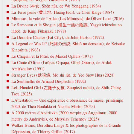
La Divine (神女, Shén nǚ), de Wu Yonggang (1934)
La Terre jaune (黄土地, Huáng tǔdì), de Chen Kaige (1984)
Mimosas, la voie de l'Atlas (Las Mimosas), de Óliver Laxe (2016)
Le Samouraï et le Shogun (柳生一族の陰謀, Yagyū ichizoku no
inbō), de Kinji Fukasaku (1978)
La Dernière Chance (Fat City), de John Huston (1972)
A Legend or Was It? (死闘の伝説, Shitō no densetsu), de Keisuke
Kinoshita (1963)
Le Chagrin et la Pitié, de Marcel Ophüls (1971)
La Chute d'Otrar (Гибель Отрара, Gibel Otrara), de Ardak
Amirkoulov (1991)
Stranger Eyes (默視錄, Mò shì lù), de Yeo Siew Hua (2024)
La Sentinelle, de Arnaud Desplechin (1992)
Left-Handed Girl (左撇子女孩, Zuopiezi nuhai), de Shih-Ching
Tsou (2025)
L’Attestation — Une expérience d’obéissance de masse, printemps
2020, de Théo Boulakia et Nicolas Mariot (2023)
À 2000 mètres d'Andriivka (2000 метрів до Андріївки, 2000
metrіv do Andrіїvki), de Mstyslav Tchernov (2025)
Walker Evans, Dorothea Lange & les photographes de la Grande
Dépression, de Thierry Grillet (2017)