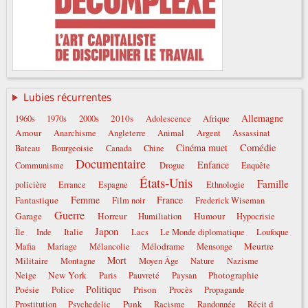
Lubies récurrentes
Allemagne
2010s
1960s
1970s
2000s
Adolescence
Afrique
Amour
Anarchisme
Angleterre
Animal
Argent
Assassinat
Comédie
Cinéma muet
Bateau
Bourgeoisie
Canada
Chine
Documentaire
Enfance
Communisme
Drogue
Enquête
États-Unis
Famille
policière
Errance
Espagne
Ethnologie
Femme
France
Fantastique
Film noir
Frederick Wiseman
Guerre
Garage
Horreur
Humour
Humiliation
Hypocrisie
Japon
Italie
Île
Inde
Lacs
Le Monde diplomatique
Loufoque
Mélodrame
Meurtre
Mafia
Mariage
Mélancolie
Mensonge
Mort
Militaire
Montagne
Moyen Âge
Nature
Nazisme
New York
Photographie
Neige
Paris
Pauvreté
Paysan
Politique
Poésie
Prison
Police
Procès
Propagande
Punk
Prostitution
Psychedelic
Racisme
Randonnée
Récit d