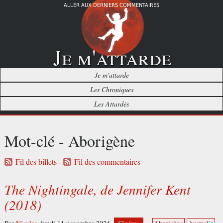
ALLER AUX DERNIERS COMMENTAIRES
Je m'attarde
Je m'attarde
Les Chroniques
Les Attardés
Mot-clé - Aborigène
Fil des billets
-
Fil des commentaires
The Nightingale, de Jennifer Kent
(2018)