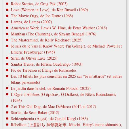
Robot Stories, de Greg Pak (2003)
Love (Women in Love), de Ken Russell (1969)
The Movie Orgy, de Joe Dante (1968)
Lamps, de Lamps (2007)
America at Work. Lewis W. Hine, de Peter Walther (2018)
Manthan (The Churning), de Shyam Benegal (1976)
The Mastermind, de Kelly Reichardt (2025)
Je sais où je vais (I Know Where I'm Going!), de Michael Powell et
Emeric Pressburger (1945)
Sirāt, de Óliver Laxe (2025)
Samba Traoré, de Idrissa Ouedraogo (1993)
Pic de Tarbésou et Étangs de Rabassoles
Les 10 billets les plus consultés en 2025 sur "Je m'attarde" (et autres
bilans personnels)
Le jardin dans le ciel, de Romain Potocki (2025)
L'Ogre d'Athènes (Ο δράκος, O Drákos), de Níkos Koúndouros
(1956)
2 et This Old Dog, de Mac DeMarco (2012 et 2017)
Starlet, de Sean Baker (2012)
Schizophrenia (Angst), de Gerald Kargl (1983)
Rébellion (上意討ち 拝領妻始末, Jōiuchi: Hairyō tsuma shimatsu),