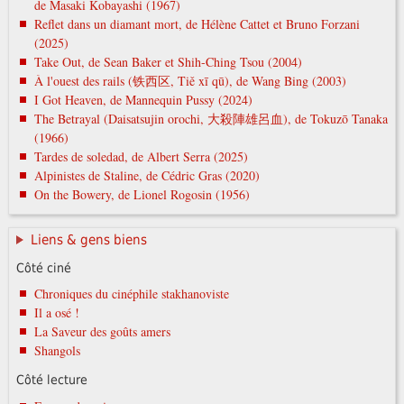
de Masaki Kobayashi (1967)
Reflet dans un diamant mort, de Hélène Cattet et Bruno Forzani
(2025)
Take Out, de Sean Baker et Shih-Ching Tsou (2004)
À l'ouest des rails (铁西区, Tiě xī qū), de Wang Bing (2003)
I Got Heaven, de Mannequin Pussy (2024)
The Betrayal (Daisatsujin orochi, 大殺陣雄呂血), de Tokuzō Tanaka
(1966)
Tardes de soledad, de Albert Serra (2025)
Alpinistes de Staline, de Cédric Gras (2020)
On the Bowery, de Lionel Rogosin (1956)
Liens & gens biens
Côté ciné
Chroniques du cinéphile stakhanoviste
Il a osé !
La Saveur des goûts amers
Shangols
Côté lecture