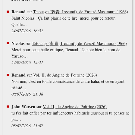
Renaud
sur
Tatouage (刺青, Irezumi), de Yasuzō Masumura (1966)
Salut Nicolas ! Ça fait plaisir de te lire, merci pour ce retour.
Quelle…
24/07/2026, 16:51
Nicolas
sur
Tatouage (刺青, Irezumi), de Yasuzō Masumura (1966)
Merci pour cette belle critique, Renaud ! Je note bien le nom de
Yasuzō…
24/07/2026, 15:31
Renaud
sur
Vol. II, de Angine de Poitrine (2026)
Non non, c'est en totale connaissance de cause haha, et ce en ayant
résisté…
08/07/2026, 21:38
John Warsen
sur
Vol. II, de Angine de Poitrine (2026)
tu t'es fait enfler par tes influenceurs habituels (surtout si tu penses ne
pas…
08/07/2026, 21:07