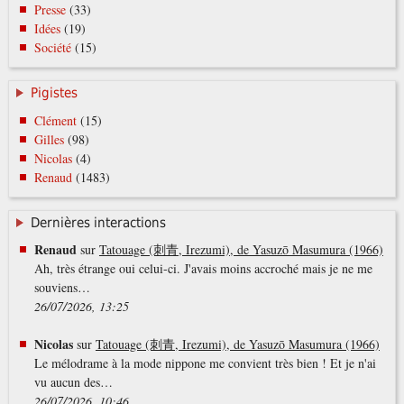
Presse
(33)
Idées
(19)
Société
(15)
Pigistes
Clément
(15)
Gilles
(98)
Nicolas
(4)
Renaud
(1483)
Dernières interactions
Renaud
sur
Tatouage (刺青, Irezumi), de Yasuzō Masumura (1966)
Ah, très étrange oui celui-ci. J'avais moins accroché mais je ne me
souviens…
26/07/2026, 13:25
Nicolas
sur
Tatouage (刺青, Irezumi), de Yasuzō Masumura (1966)
Le mélodrame à la mode nippone me convient très bien ! Et je n'ai
vu aucun des…
26/07/2026, 10:46