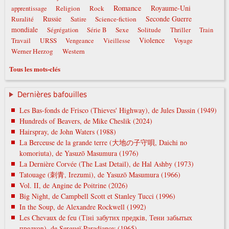
Romance
Royaume-Uni
Religion
Rock
apprentissage
Russie
Seconde Guerre
Ruralité
Satire
Science-fiction
mondiale
Sexe
Solitude
Ségrégation
Série B
Thriller
Train
Violence
Travail
URSS
Vengeance
Vieillesse
Voyage
Werner Herzog
Western
Tous les mots-clés
Dernières bafouilles
Les Bas-fonds de Frisco (Thieves' Highway), de Jules Dassin (1949)
Hundreds of Beavers, de Mike Cheslik (2024)
Hairspray, de John Waters (1988)
La Berceuse de la grande terre (大地の子守唄, Daichi no
komoriuta), de Yasuzō Masumura (1976)
La Dernière Corvée (The Last Detail), de Hal Ashby (1973)
Tatouage (刺青, Irezumi), de Yasuzō Masumura (1966)
Vol. II, de Angine de Poitrine (2026)
Big Night, de Campbell Scott et Stanley Tucci (1996)
In the Soup, de Alexandre Rockwell (1992)
Les Chevaux de feu (Тіні забутих предків, Тени забытых
предков), de Sergueï Paradjanov (1965)