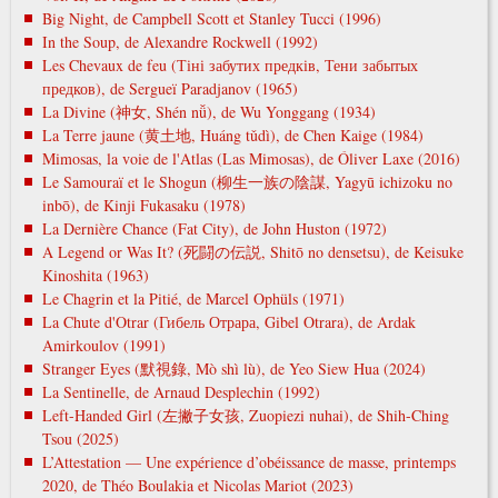
Big Night, de Campbell Scott et Stanley Tucci (1996)
In the Soup, de Alexandre Rockwell (1992)
Les Chevaux de feu (Тіні забутих предків, Тени забытых
предков), de Sergueï Paradjanov (1965)
La Divine (神女, Shén nǚ), de Wu Yonggang (1934)
La Terre jaune (黄土地, Huáng tǔdì), de Chen Kaige (1984)
Mimosas, la voie de l'Atlas (Las Mimosas), de Óliver Laxe (2016)
Le Samouraï et le Shogun (柳生一族の陰謀, Yagyū ichizoku no
inbō), de Kinji Fukasaku (1978)
La Dernière Chance (Fat City), de John Huston (1972)
A Legend or Was It? (死闘の伝説, Shitō no densetsu), de Keisuke
Kinoshita (1963)
Le Chagrin et la Pitié, de Marcel Ophüls (1971)
La Chute d'Otrar (Гибель Отрара, Gibel Otrara), de Ardak
Amirkoulov (1991)
Stranger Eyes (默視錄, Mò shì lù), de Yeo Siew Hua (2024)
La Sentinelle, de Arnaud Desplechin (1992)
Left-Handed Girl (左撇子女孩, Zuopiezi nuhai), de Shih-Ching
Tsou (2025)
L’Attestation — Une expérience d’obéissance de masse, printemps
2020, de Théo Boulakia et Nicolas Mariot (2023)