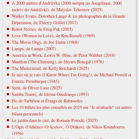
À 2000 mètres d'Andriivka (2000 метрів до Андріївки, 2000
metrіv do Andrіїvki), de Mstyslav Tchernov (2025)
Walker Evans, Dorothea Lange & les photographes de la Grande
Dépression, de Thierry Grillet (2017)
Robot Stories, de Greg Pak (2003)
Love (Women in Love), de Ken Russell (1969)
The Movie Orgy, de Joe Dante (1968)
Lamps, de Lamps (2007)
America at Work. Lewis W. Hine, de Peter Walther (2018)
Manthan (The Churning), de Shyam Benegal (1976)
The Mastermind, de Kelly Reichardt (2025)
Je sais où je vais (I Know Where I'm Going!), de Michael Powell et
Emeric Pressburger (1945)
Sirāt, de Óliver Laxe (2025)
Samba Traoré, de Idrissa Ouedraogo (1993)
Pic de Tarbésou et Étangs de Rabassoles
Les 10 billets les plus consultés en 2025 sur "Je m'attarde" (et autres
bilans personnels)
Le jardin dans le ciel, de Romain Potocki (2025)
L'Ogre d'Athènes (Ο δράκος, O Drákos), de Níkos Koúndouros
(1956)