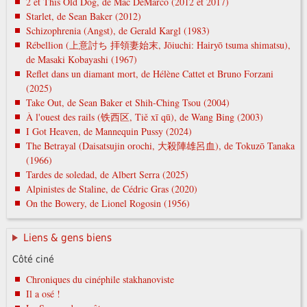
2 et This Old Dog, de Mac DeMarco (2012 et 2017)
Starlet, de Sean Baker (2012)
Schizophrenia (Angst), de Gerald Kargl (1983)
Rébellion (上意討ち 拝領妻始末, Jōiuchi: Hairyō tsuma shimatsu),
de Masaki Kobayashi (1967)
Reflet dans un diamant mort, de Hélène Cattet et Bruno Forzani
(2025)
Take Out, de Sean Baker et Shih-Ching Tsou (2004)
À l'ouest des rails (铁西区, Tiě xī qū), de Wang Bing (2003)
I Got Heaven, de Mannequin Pussy (2024)
The Betrayal (Daisatsujin orochi, 大殺陣雄呂血), de Tokuzō Tanaka
(1966)
Tardes de soledad, de Albert Serra (2025)
Alpinistes de Staline, de Cédric Gras (2020)
On the Bowery, de Lionel Rogosin (1956)
Liens & gens biens
Côté ciné
Chroniques du cinéphile stakhanoviste
Il a osé !