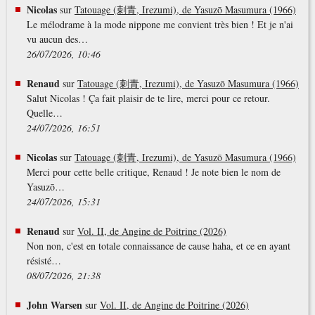
Nicolas
sur
Tatouage (刺青, Irezumi), de Yasuzō Masumura (1966)
Le mélodrame à la mode nippone me convient très bien ! Et je n'ai
vu aucun des…
26/07/2026, 10:46
Renaud
sur
Tatouage (刺青, Irezumi), de Yasuzō Masumura (1966)
Salut Nicolas ! Ça fait plaisir de te lire, merci pour ce retour.
Quelle…
24/07/2026, 16:51
Nicolas
sur
Tatouage (刺青, Irezumi), de Yasuzō Masumura (1966)
Merci pour cette belle critique, Renaud ! Je note bien le nom de
Yasuzō…
24/07/2026, 15:31
Renaud
sur
Vol. II, de Angine de Poitrine (2026)
Non non, c'est en totale connaissance de cause haha, et ce en ayant
résisté…
08/07/2026, 21:38
John Warsen
sur
Vol. II, de Angine de Poitrine (2026)