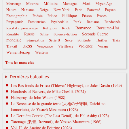
Mort
Meurtre
Militaire
Mensonge
Montagne
Moyen Âge
New York
Nature
Nazisme
Neige
Paris
Pauvreté
Paysan
Politique
Photographie
Poésie
Prison
Police
Procès
Punk
Propagande
Prostitution
Psychedelic
Racisme
Randonnée
Romance
Royaume-Uni
Religion
Rock
Récit d apprentissage
Russie
Seconde Guerre
Ruralité
Satire
Science-fiction
mondiale
Sexe
Solitude
Ségrégation
Série B
Thriller
Train
Violence
Travail
URSS
Vengeance
Vieillesse
Voyage
Werner Herzog
Western
Tous les mots-clés
Dernières bafouilles
Les Bas-fonds de Frisco (Thieves' Highway), de Jules Dassin (1949)
Hundreds of Beavers, de Mike Cheslik (2024)
Hairspray, de John Waters (1988)
La Berceuse de la grande terre (大地の子守唄, Daichi no
komoriuta), de Yasuzō Masumura (1976)
La Dernière Corvée (The Last Detail), de Hal Ashby (1973)
Tatouage (刺青, Irezumi), de Yasuzō Masumura (1966)
Vol. II, de Angine de Poitrine (2026)