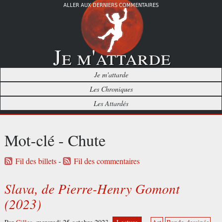
ALLER AUX DERNIERS COMMENTAIRES
Je m'attarde
Je m'attarde
Les Chroniques
Les Attardés
Mot-clé - Chute
Fil des billets
-
Fil des commentaires
Slava, de Pierre-Henry Gomont
(2023)