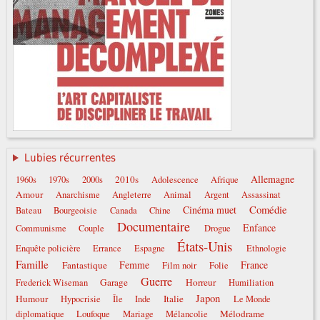
Lubies récurrentes
Allemagne
2010s
1960s
1970s
2000s
Adolescence
Afrique
Amour
Anarchisme
Angleterre
Animal
Argent
Assassinat
Comédie
Cinéma muet
Bateau
Bourgeoisie
Canada
Chine
Documentaire
Enfance
Communisme
Couple
Drogue
États-Unis
Enquête policière
Errance
Espagne
Ethnologie
Famille
Femme
France
Fantastique
Film noir
Folie
Guerre
Garage
Horreur
Frederick Wiseman
Humiliation
Japon
Humour
Italie
Hypocrisie
Île
Inde
Le Monde
Mélodrame
diplomatique
Loufoque
Mariage
Mélancolie