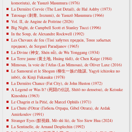
komoriuta), de Yasuzō Masumura (1976)
La Dernière Corvée (The Last Detail), de Hal Ashby (1973)
Tatouage (刺青, Irezumi), de Yasuzō Masumura (1966)
Vol. II, de Angine de Poitrine (2026)
Big Night, de Campbell Scott et Stanley Tucci (1996)
In the Soup, de Alexandre Rockwell (1992)
Les Chevaux de feu (Тіні забутих предків, Тени забытых
предков), de Sergueï Paradjanov (1965)
La Divine (神女, Shén nǚ), de Wu Yonggang (1934)
La Terre jaune (黄土地, Huáng tǔdì), de Chen Kaige (1984)
Mimosas, la voie de l'Atlas (Las Mimosas), de Óliver Laxe (2016)
Le Samouraï et le Shogun (柳生一族の陰謀, Yagyū ichizoku no
inbō), de Kinji Fukasaku (1978)
La Dernière Chance (Fat City), de John Huston (1972)
A Legend or Was It? (死闘の伝説, Shitō no densetsu), de Keisuke
Kinoshita (1963)
Le Chagrin et la Pitié, de Marcel Ophüls (1971)
La Chute d'Otrar (Гибель Отрара, Gibel Otrara), de Ardak
Amirkoulov (1991)
Stranger Eyes (默視錄, Mò shì lù), de Yeo Siew Hua (2024)
La Sentinelle, de Arnaud Desplechin (1992)