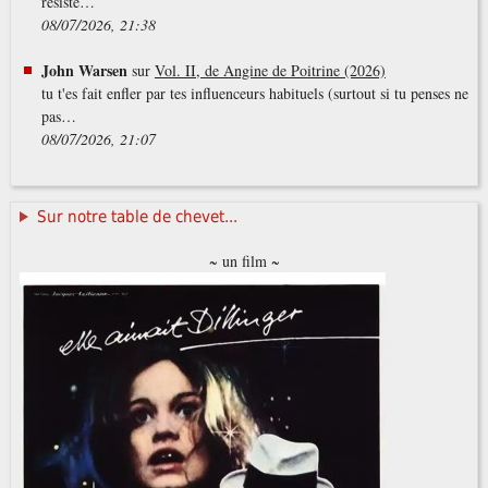
résisté…
08/07/2026, 21:38
John Warsen
sur
Vol. II, de Angine de Poitrine (2026)
tu t'es fait enfler par tes influenceurs habituels (surtout si tu penses ne
pas…
08/07/2026, 21:07
Sur notre table de chevet...
~ un film ~