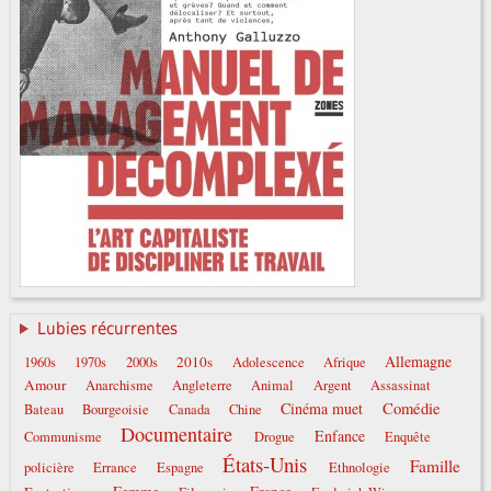
Lubies récurrentes
Allemagne
2010s
1960s
1970s
2000s
Adolescence
Afrique
Amour
Anarchisme
Angleterre
Animal
Argent
Assassinat
Comédie
Cinéma muet
Bateau
Bourgeoisie
Canada
Chine
Documentaire
Enfance
Communisme
Drogue
Enquête
États-Unis
Famille
policière
Errance
Espagne
Ethnologie