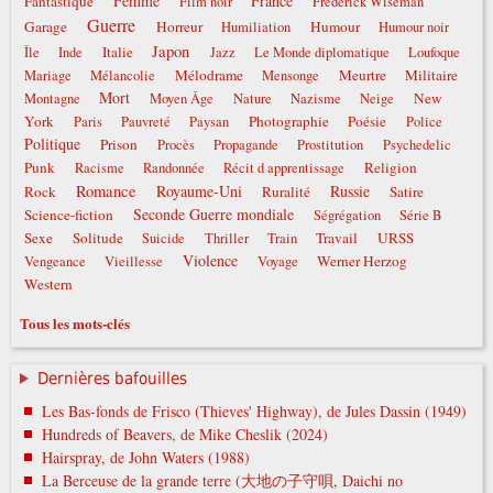
Femme
France
Fantastique
Film noir
Frederick Wiseman
Guerre
Garage
Horreur
Humour
Humiliation
Humour noir
Japon
Italie
Île
Inde
Jazz
Le Monde diplomatique
Loufoque
Mélodrame
Meurtre
Militaire
Mariage
Mélancolie
Mensonge
Mort
New
Montagne
Moyen Âge
Nature
Nazisme
Neige
York
Photographie
Poésie
Paris
Pauvreté
Paysan
Police
Politique
Prison
Procès
Propagande
Prostitution
Psychedelic
Punk
Religion
Racisme
Randonnée
Récit d apprentissage
Romance
Royaume-Uni
Russie
Rock
Ruralité
Satire
Seconde Guerre mondiale
Science-fiction
Ségrégation
Série B
Sexe
Solitude
Travail
URSS
Suicide
Thriller
Train
Violence
Werner Herzog
Vengeance
Vieillesse
Voyage
Western
Tous les mots-clés
Dernières bafouilles
Les Bas-fonds de Frisco (Thieves' Highway), de Jules Dassin (1949)
Hundreds of Beavers, de Mike Cheslik (2024)
Hairspray, de John Waters (1988)
La Berceuse de la grande terre (大地の子守唄, Daichi no