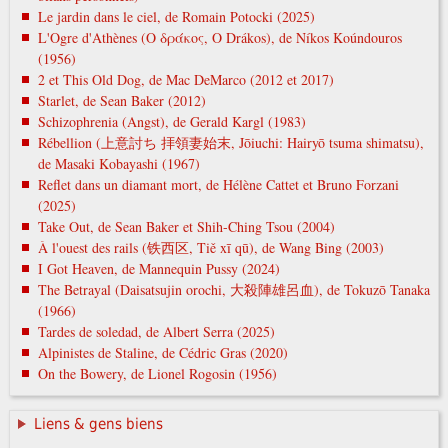
Le jardin dans le ciel, de Romain Potocki (2025)
L'Ogre d'Athènes (Ο δράκος, O Drákos), de Níkos Koúndouros
(1956)
2 et This Old Dog, de Mac DeMarco (2012 et 2017)
Starlet, de Sean Baker (2012)
Schizophrenia (Angst), de Gerald Kargl (1983)
Rébellion (上意討ち 拝領妻始末, Jōiuchi: Hairyō tsuma shimatsu),
de Masaki Kobayashi (1967)
Reflet dans un diamant mort, de Hélène Cattet et Bruno Forzani
(2025)
Take Out, de Sean Baker et Shih-Ching Tsou (2004)
À l'ouest des rails (铁西区, Tiě xī qū), de Wang Bing (2003)
I Got Heaven, de Mannequin Pussy (2024)
The Betrayal (Daisatsujin orochi, 大殺陣雄呂血), de Tokuzō Tanaka
(1966)
Tardes de soledad, de Albert Serra (2025)
Alpinistes de Staline, de Cédric Gras (2020)
On the Bowery, de Lionel Rogosin (1956)
Liens & gens biens