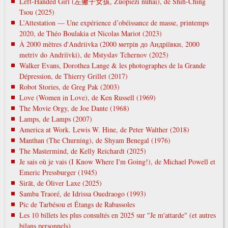
Left-Handed Girl (左撇子女孩, Zuopiezi nuhai), de Shih-Ching
Tsou (2025)
L’Attestation — Une expérience d’obéissance de masse, printemps
2020, de Théo Boulakia et Nicolas Mariot (2023)
À 2000 mètres d'Andriivka (2000 метрів до Андріївки, 2000
metrіv do Andrіїvki), de Mstyslav Tchernov (2025)
Walker Evans, Dorothea Lange & les photographes de la Grande
Dépression, de Thierry Grillet (2017)
Robot Stories, de Greg Pak (2003)
Love (Women in Love), de Ken Russell (1969)
The Movie Orgy, de Joe Dante (1968)
Lamps, de Lamps (2007)
America at Work. Lewis W. Hine, de Peter Walther (2018)
Manthan (The Churning), de Shyam Benegal (1976)
The Mastermind, de Kelly Reichardt (2025)
Je sais où je vais (I Know Where I'm Going!), de Michael Powell et
Emeric Pressburger (1945)
Sirāt, de Óliver Laxe (2025)
Samba Traoré, de Idrissa Ouedraogo (1993)
Pic de Tarbésou et Étangs de Rabassoles
Les 10 billets les plus consultés en 2025 sur "Je m'attarde" (et autres
bilans personnels)