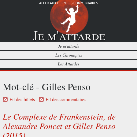
ALLER AUX DERNIERS COMMENTAIRES
Je m'attarde
Je m'attarde
Les Chroniques
Les Attardés
Mot-clé - Gilles Penso
Fil des billets
-
Fil des commentaires
Le Complexe de Frankenstein, de
Alexandre Poncet et Gilles Penso
(2015)