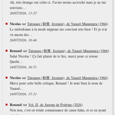
Ah, très étrange oui celui-ci. J'avais moins accroché mais je ne me
souviens…
26/07/2026, 13:25
Nicolas
sur
Tatouage (刺青, Irezumi), de Yasuzō Masumura (1966)
Le mélodrame à la mode nippone me convient très bien ! Et je n'ai
vu aucun des…
26/07/2026, 10:46
Renaud
sur
Tatouage (刺青, Irezumi), de Yasuzō Masumura (1966)
Salut Nicolas ! Ça fait plaisir de te lire, merci pour ce retour.
Quelle…
24/07/2026, 16:51
Nicolas
sur
Tatouage (刺青, Irezumi), de Yasuzō Masumura (1966)
Merci pour cette belle critique, Renaud ! Je note bien le nom de
Yasuzō…
24/07/2026, 15:31
Renaud
sur
Vol. II, de Angine de Poitrine (2026)
Non non, c'est en totale connaissance de cause haha, et ce en ayant