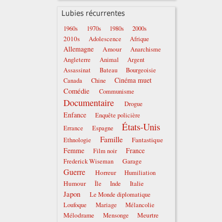
Lubies récurrentes
1960s
1970s
1980s
2000s
2010s
Adolescence
Afrique
Allemagne
Amour
Anarchisme
Angleterre
Animal
Argent
Assassinat
Bateau
Bourgeoisie
Cinéma muet
Canada
Chine
Comédie
Communisme
Documentaire
Drogue
Enfance
Enquête policière
États-Unis
Errance
Espagne
Famille
Fantastique
Ethnologie
Femme
France
Film noir
Garage
Frederick Wiseman
Guerre
Horreur
Humiliation
Humour
Italie
Île
Inde
Japon
Le Monde diplomatique
Loufoque
Mariage
Mélancolie
Mélodrame
Meurtre
Mensonge