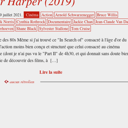
er Harper (2019)
9 juillet 2021.
Cinéma
Action
Arnold Schwarzenegger
Bruce Willis
k Norris
Cynthia Rothrock
Documentaire
Jackie Chan
Jean-Claude Van 
erhoeven
Shane Black
Sylvester Stallone
Tom Cruise
e des 80s Même si j'ai trouvé ce "In Search of" consacré à l'âge d'or du
'action moins bien conçu et structuré que celui consacré au cinéma
e (dont je n'ai pas vu le "Part II" de 4h30, et qui donnait sans doute bie
ie de découvrir des films, à […]
Lire la suite
aucun rétrolien