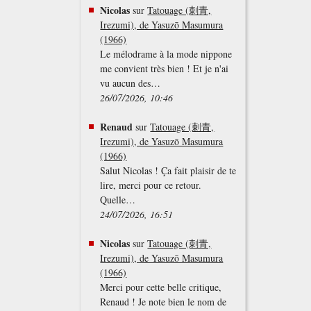
Nicolas
sur
Tatouage (刺青,
Irezumi), de Yasuzō Masumura
(1966)
Le mélodrame à la mode nippone
me convient très bien ! Et je n'ai
vu aucun des…
26/07/2026, 10:46
Renaud
sur
Tatouage (刺青,
Irezumi), de Yasuzō Masumura
(1966)
Salut Nicolas ! Ça fait plaisir de te
lire, merci pour ce retour.
Quelle…
24/07/2026, 16:51
Nicolas
sur
Tatouage (刺青,
Irezumi), de Yasuzō Masumura
(1966)
Merci pour cette belle critique,
Renaud ! Je note bien le nom de