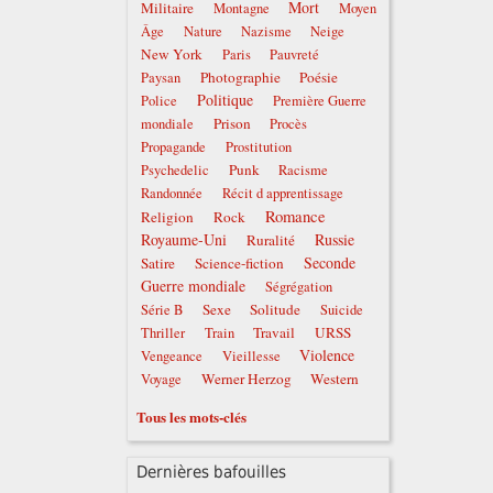
Mort
Militaire
Montagne
Moyen
Âge
Nature
Nazisme
Neige
New York
Paris
Pauvreté
Photographie
Poésie
Paysan
Politique
Police
Première Guerre
Prison
mondiale
Procès
Propagande
Prostitution
Punk
Psychedelic
Racisme
Randonnée
Récit d apprentissage
Romance
Religion
Rock
Royaume-Uni
Russie
Ruralité
Seconde
Satire
Science-fiction
Guerre mondiale
Ségrégation
Sexe
Solitude
Série B
Suicide
Travail
URSS
Thriller
Train
Violence
Vengeance
Vieillesse
Werner Herzog
Western
Voyage
Tous les mots-clés
Dernières bafouilles