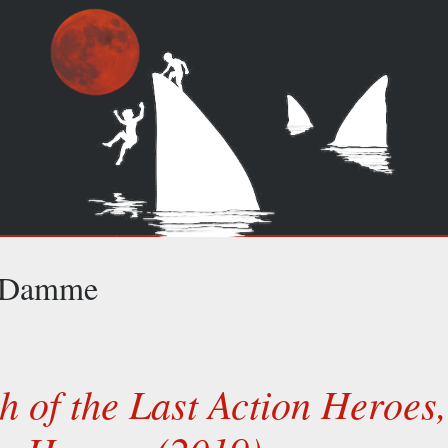
n Damme
h of the Last Action Heroes,