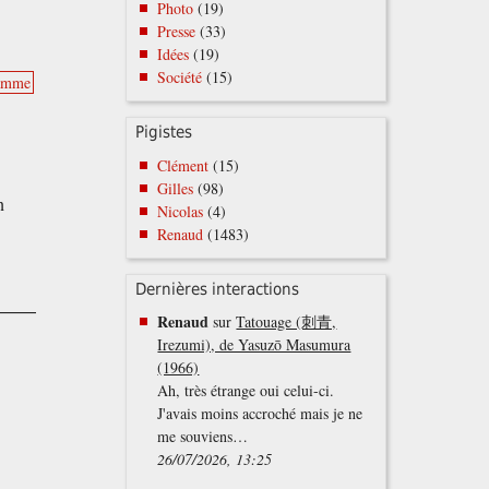
Photo
(19)
Presse
(33)
Idées
(19)
Société
(15)
Damme
Pigistes
Clément
(15)
Gilles
(98)
n
Nicolas
(4)
Renaud
(1483)
Dernières interactions
Renaud
sur
Tatouage (刺青,
Irezumi), de Yasuzō Masumura
(1966)
Ah, très étrange oui celui-ci.
J'avais moins accroché mais je ne
me souviens…
26/07/2026, 13:25