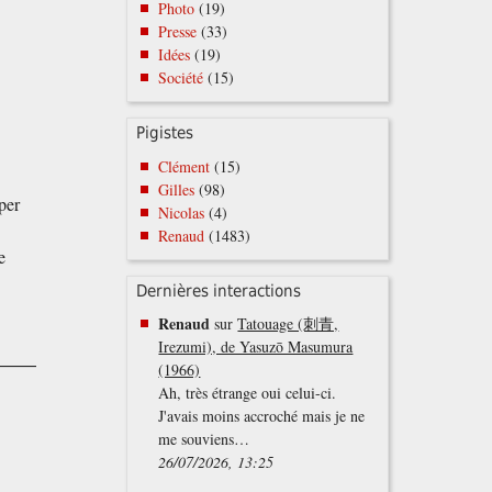
Photo
(19)
Presse
(33)
Idées
(19)
Société
(15)
Pigistes
Clément
(15)
Gilles
(98)
per
Nicolas
(4)
Renaud
(1483)
e
Dernières interactions
Renaud
sur
Tatouage (刺青,
Irezumi), de Yasuzō Masumura
(1966)
Ah, très étrange oui celui-ci.
J'avais moins accroché mais je ne
me souviens…
26/07/2026, 13:25