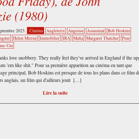
od Friday), de John
ie (1980)
septembre 2023.
Cinéma
Angleterre
Angoisse
Assassinat
Bob Hoskins
ngster
Helen Mirren
Immobilier
IRA
Mafia
Margaret Thatcher
Peur
me-Uni
nks love snobbery. They really feel they've arrived in England if the up
eats 'em like shit." Pour sa première apparition au cinéma en tant que
age principal, Bob Hoskins est presque de tous les plans dans ce film d
s anglais, un film qui d'ailleurs jouit […]
Lire la suite