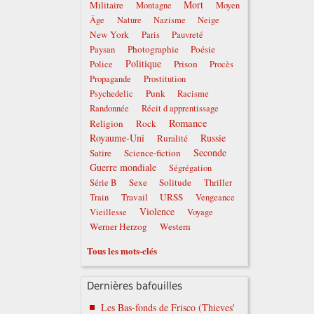
Mort
Militaire
Montagne
Moyen
Âge
Nature
Nazisme
Neige
New York
Paris
Pauvreté
Photographie
Poésie
Paysan
Politique
Prison
Police
Procès
Propagande
Prostitution
Punk
Psychedelic
Racisme
Randonnée
Récit d apprentissage
Romance
Religion
Rock
Royaume-Uni
Russie
Ruralité
Seconde
Satire
Science-fiction
Guerre mondiale
Ségrégation
Sexe
Solitude
Série B
Thriller
Travail
URSS
Train
Vengeance
Violence
Vieillesse
Voyage
Werner Herzog
Western
Tous les mots-clés
Dernières bafouilles
Les Bas-fonds de Frisco (Thieves'