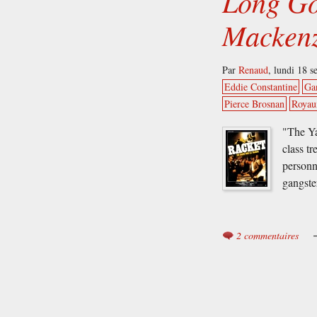
Long Go
Mackenz
Par
Renaud
,
lundi 18 
Eddie Constantine
Ga
Pierce Brosnan
Royau
"The Ya
class tr
personn
gangster
2 commentaires