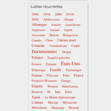
Lubies récurrentes
2010s
1960s
1970s
2000s
2020s
Adolescence
Afrique
Allemagne
Amour
Anarchisme
Angleterre
Animal
Argent
Assassinat
Bateau
Bourgeoisie
Cinéma muet
Canada
Chine
Comédie
Communisme
Couple
Documentaire
Drogue
Enfance
Enquête policière
États-Unis
Errance
Espagne
Famille
Fantastique
Ethnologie
Femme
France
Film noir
Folie
Garage
Frederick Wiseman
Guerre
Horreur
Humiliation
Humour
Italie
Île
Inde
Japon
Le Monde diplomatique
Loufoque
Mariage
Mélancolie
Mélodrame
Meurtre
Mensonge