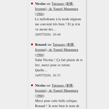
Nicolas
sur
Tatouage (刺青,
Irezumi), de Yasuzō Masumura
(1966)
Le mélodrame à la mode nippone
me convient très bien ! Et je n'ai
vu aucun des…
26/07/2026, 10:46
Renaud
sur
Tatouage (刺青,
Irezumi), de Yasuzō Masumura
(1966)
Salut Nicolas ! Ça fait plaisir de te
lire, merci pour ce retour.
Quelle…
24/07/2026, 16:51
Nicolas
sur
Tatouage (刺青,
Irezumi), de Yasuzō Masumura
(1966)
Merci pour cette belle critique,
Renaud ! Je note bien le nom de