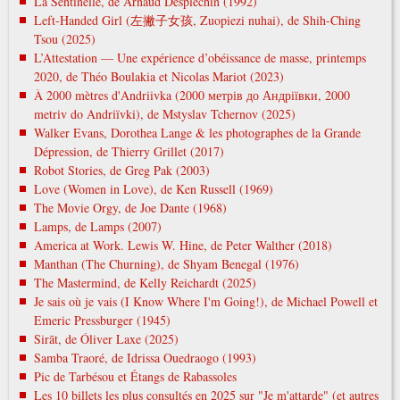
La Sentinelle, de Arnaud Desplechin (1992)
Left-Handed Girl (左撇子女孩, Zuopiezi nuhai), de Shih-Ching
Tsou (2025)
L’Attestation — Une expérience d’obéissance de masse, printemps
2020, de Théo Boulakia et Nicolas Mariot (2023)
À 2000 mètres d'Andriivka (2000 метрів до Андріївки, 2000
metrіv do Andrіїvki), de Mstyslav Tchernov (2025)
Walker Evans, Dorothea Lange & les photographes de la Grande
Dépression, de Thierry Grillet (2017)
Robot Stories, de Greg Pak (2003)
Love (Women in Love), de Ken Russell (1969)
The Movie Orgy, de Joe Dante (1968)
Lamps, de Lamps (2007)
America at Work. Lewis W. Hine, de Peter Walther (2018)
Manthan (The Churning), de Shyam Benegal (1976)
The Mastermind, de Kelly Reichardt (2025)
Je sais où je vais (I Know Where I'm Going!), de Michael Powell et
Emeric Pressburger (1945)
Sirāt, de Óliver Laxe (2025)
Samba Traoré, de Idrissa Ouedraogo (1993)
Pic de Tarbésou et Étangs de Rabassoles
Les 10 billets les plus consultés en 2025 sur "Je m'attarde" (et autres