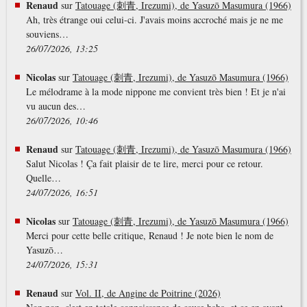
Renaud
sur
Tatouage (刺青, Irezumi), de Yasuzō Masumura (1966)
Ah, très étrange oui celui-ci. J'avais moins accroché mais je ne me
souviens…
26/07/2026, 13:25
Nicolas
sur
Tatouage (刺青, Irezumi), de Yasuzō Masumura (1966)
Le mélodrame à la mode nippone me convient très bien ! Et je n'ai
vu aucun des…
26/07/2026, 10:46
Renaud
sur
Tatouage (刺青, Irezumi), de Yasuzō Masumura (1966)
Salut Nicolas ! Ça fait plaisir de te lire, merci pour ce retour.
Quelle…
24/07/2026, 16:51
Nicolas
sur
Tatouage (刺青, Irezumi), de Yasuzō Masumura (1966)
Merci pour cette belle critique, Renaud ! Je note bien le nom de
Yasuzō…
24/07/2026, 15:31
Renaud
sur
Vol. II, de Angine de Poitrine (2026)