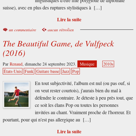
linguistiques d'être fille polyglotte de diplomate
suisse), avec en plus des ruptures stylistiques à […]
Lire la suite
un commentaire
aucun rétrolien
The Beautiful Game, de Vulfpeck
(2016)
Par
Renaud
,
dimanche 24 septembre 2023.
Musique
2010s
États-Unis
Funk
Guitare basse
Jazz
Pop
En tout subjectivité, l'album est nul (ou pas ouf, si
on veut rester courtois), j'aurais bien du mal à
défendre le contraire. Je déteste à peu près tout, que
ce soit les élans Pop ou toutes les personnes
invitées au chant. Vraiment proche de l'horreur. Et
pourtant, pour qui n'est pas allergique au […]
Lire la suite