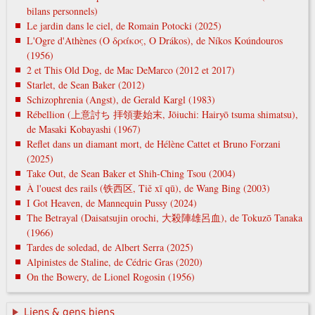
bilans personnels)
Le jardin dans le ciel, de Romain Potocki (2025)
L'Ogre d'Athènes (Ο δράκος, O Drákos), de Níkos Koúndouros
(1956)
2 et This Old Dog, de Mac DeMarco (2012 et 2017)
Starlet, de Sean Baker (2012)
Schizophrenia (Angst), de Gerald Kargl (1983)
Rébellion (上意討ち 拝領妻始末, Jōiuchi: Hairyō tsuma shimatsu),
de Masaki Kobayashi (1967)
Reflet dans un diamant mort, de Hélène Cattet et Bruno Forzani
(2025)
Take Out, de Sean Baker et Shih-Ching Tsou (2004)
À l'ouest des rails (铁西区, Tiě xī qū), de Wang Bing (2003)
I Got Heaven, de Mannequin Pussy (2024)
The Betrayal (Daisatsujin orochi, 大殺陣雄呂血), de Tokuzō Tanaka
(1966)
Tardes de soledad, de Albert Serra (2025)
Alpinistes de Staline, de Cédric Gras (2020)
On the Bowery, de Lionel Rogosin (1956)
Liens & gens biens