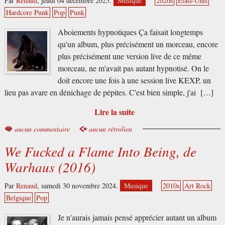
Par
Renaud
,
jeudi 04 décembre 2025.
Musique
2020s
États-Unis
Hardcore Punk
Pop
Punk
Aboiements hypnotiques Ça faisait longtemps
qu'un album, plus précisément un morceau, encore
plus précisément une version live de ce même
morceau, ne m'avait pas autant hypnotisé. On le
doit encore une fois à une session live KEXP, un
lieu pas avare en dénichage de pépites. C'est bien simple, j'ai […]
Lire la suite
aucun commentaire
aucun rétrolien
We Fucked a Flame Into Being, de
Warhaus (2016)
Par
Renaud
,
samedi 30 novembre 2024.
Musique
2010s
Art Rock
Belgique
Pop
Je n'aurais jamais pensé apprécier autant un album