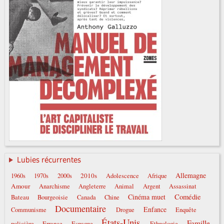
Lubies récurrentes
Allemagne
2010s
1960s
1970s
2000s
Adolescence
Afrique
Amour
Anarchisme
Angleterre
Animal
Argent
Assassinat
Comédie
Cinéma muet
Bateau
Bourgeoisie
Canada
Chine
Documentaire
Enfance
Communisme
Drogue
Enquête
États-Unis
Famille
policière
Errance
Espagne
Ethnologie