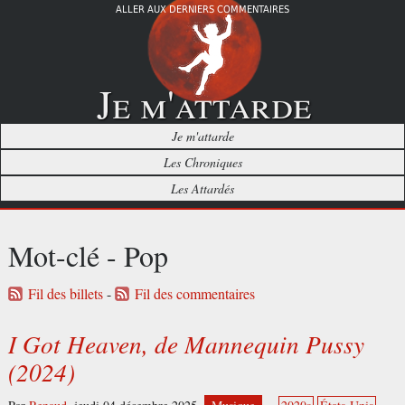
ALLER AUX DERNIERS COMMENTAIRES
Je m'attarde
Je m'attarde
Les Chroniques
Les Attardés
Mot-clé - Pop
Fil des billets
-
Fil des commentaires
I Got Heaven, de Mannequin Pussy
(2024)