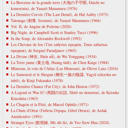
La Berceuse de la grande terre (大地の子守唄, Daichi no
komoriuta), de Yasuzō Masumura (1976)
La Dernière Corvée (The Last Detail), de Hal Ashby (1973)
Tatouage (刺青, Irezumi), de Yasuzō Masumura (1966)
Vol. II, de Angine de Poitrine (2026)
Big Night, de Campbell Scott et Stanley Tucci (1996)
In the Soup, de Alexandre Rockwell (1992)
Les Chevaux de feu (Тіні забутих предків, Тени забытых
предков), de Sergueï Paradjanov (1965)
La Divine (神女, Shén nǚ), de Wu Yonggang (1934)
La Terre jaune (黄土地, Huáng tǔdì), de Chen Kaige (1984)
Mimosas, la voie de l'Atlas (Las Mimosas), de Óliver Laxe (2016)
Le Samouraï et le Shogun (柳生一族の陰謀, Yagyū ichizoku no
inbō), de Kinji Fukasaku (1978)
La Dernière Chance (Fat City), de John Huston (1972)
A Legend or Was It? (死闘の伝説, Shitō no densetsu), de Keisuke
Kinoshita (1963)
Le Chagrin et la Pitié, de Marcel Ophüls (1971)
La Chute d'Otrar (Гибель Отрара, Gibel Otrara), de Ardak
Amirkoulov (1991)
Stranger Eyes (默視錄, Mò shì lù), de Yeo Siew Hua (2024)