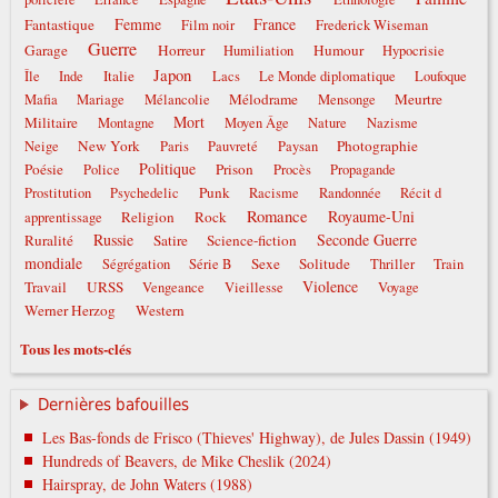
Femme
France
Fantastique
Film noir
Frederick Wiseman
Guerre
Garage
Horreur
Humour
Humiliation
Hypocrisie
Japon
Italie
Île
Inde
Lacs
Le Monde diplomatique
Loufoque
Mélodrame
Meurtre
Mafia
Mariage
Mélancolie
Mensonge
Mort
Militaire
Montagne
Moyen Âge
Nature
Nazisme
New York
Photographie
Neige
Paris
Pauvreté
Paysan
Politique
Poésie
Prison
Police
Procès
Propagande
Punk
Prostitution
Psychedelic
Racisme
Randonnée
Récit d
Romance
Royaume-Uni
Religion
Rock
apprentissage
Russie
Seconde Guerre
Ruralité
Satire
Science-fiction
mondiale
Sexe
Solitude
Ségrégation
Série B
Thriller
Train
Violence
Travail
URSS
Vengeance
Vieillesse
Voyage
Werner Herzog
Western
Tous les mots-clés
Dernières bafouilles
Les Bas-fonds de Frisco (Thieves' Highway), de Jules Dassin (1949)
Hundreds of Beavers, de Mike Cheslik (2024)
Hairspray, de John Waters (1988)