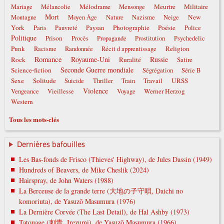
Mélodrame
Meurtre
Militaire
Mariage
Mélancolie
Mensonge
Mort
New
Montagne
Moyen Âge
Nature
Nazisme
Neige
York
Photographie
Poésie
Paris
Pauvreté
Paysan
Police
Politique
Prison
Procès
Propagande
Prostitution
Psychedelic
Punk
Religion
Racisme
Randonnée
Récit d apprentissage
Romance
Royaume-Uni
Russie
Rock
Ruralité
Satire
Seconde Guerre mondiale
Science-fiction
Ségrégation
Série B
Sexe
Solitude
Travail
URSS
Suicide
Thriller
Train
Violence
Werner Herzog
Vengeance
Vieillesse
Voyage
Western
Tous les mots-clés
Dernières bafouilles
Les Bas-fonds de Frisco (Thieves' Highway), de Jules Dassin (1949)
Hundreds of Beavers, de Mike Cheslik (2024)
Hairspray, de John Waters (1988)
La Berceuse de la grande terre (大地の子守唄, Daichi no
komoriuta), de Yasuzō Masumura (1976)
La Dernière Corvée (The Last Detail), de Hal Ashby (1973)
Tatouage (刺青, Irezumi), de Yasuzō Masumura (1966)