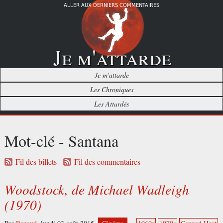
ALLER AUX DERNIERS COMMENTAIRES
Je m'attarde
Je m'attarde
Les Chroniques
Les Attardés
Mot-clé - Santana
Fil des billets
-
Fil des commentaires
Woodstock, de Michael Wadleigh
(1970)