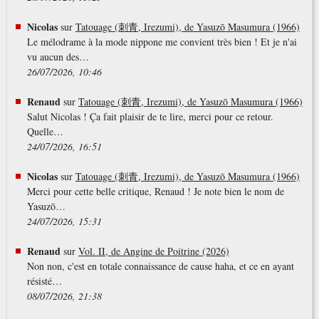
Nicolas
sur
Tatouage (刺青, Irezumi), de Yasuzō Masumura (1966)
Le mélodrame à la mode nippone me convient très bien ! Et je n'ai
vu aucun des…
26/07/2026, 10:46
Renaud
sur
Tatouage (刺青, Irezumi), de Yasuzō Masumura (1966)
Salut Nicolas ! Ça fait plaisir de te lire, merci pour ce retour.
Quelle…
24/07/2026, 16:51
Nicolas
sur
Tatouage (刺青, Irezumi), de Yasuzō Masumura (1966)
Merci pour cette belle critique, Renaud ! Je note bien le nom de
Yasuzō…
24/07/2026, 15:31
Renaud
sur
Vol. II, de Angine de Poitrine (2026)
Non non, c'est en totale connaissance de cause haha, et ce en ayant
résisté…
08/07/2026, 21:38