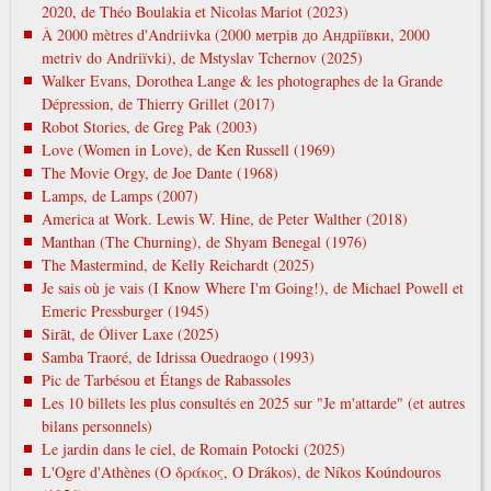
2020, de Théo Boulakia et Nicolas Mariot (2023)
À 2000 mètres d'Andriivka (2000 метрів до Андріївки, 2000
metrіv do Andrіїvki), de Mstyslav Tchernov (2025)
Walker Evans, Dorothea Lange & les photographes de la Grande
Dépression, de Thierry Grillet (2017)
Robot Stories, de Greg Pak (2003)
Love (Women in Love), de Ken Russell (1969)
The Movie Orgy, de Joe Dante (1968)
Lamps, de Lamps (2007)
America at Work. Lewis W. Hine, de Peter Walther (2018)
Manthan (The Churning), de Shyam Benegal (1976)
The Mastermind, de Kelly Reichardt (2025)
Je sais où je vais (I Know Where I'm Going!), de Michael Powell et
Emeric Pressburger (1945)
Sirāt, de Óliver Laxe (2025)
Samba Traoré, de Idrissa Ouedraogo (1993)
Pic de Tarbésou et Étangs de Rabassoles
Les 10 billets les plus consultés en 2025 sur "Je m'attarde" (et autres
bilans personnels)
Le jardin dans le ciel, de Romain Potocki (2025)
L'Ogre d'Athènes (Ο δράκος, O Drákos), de Níkos Koúndouros