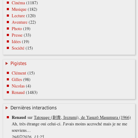
Cinéma
(1187)
Musique
(182)
Lecture
(120)
Aventure
(22)
Photo
(19)
Presse
(33)
Idées
(19)
Société
(15)
Pigistes
Clément
(15)
Gilles
(98)
Nicolas
(4)
Renaud
(1483)
Dernières interactions
Renaud
sur
Tatouage (刺青, Irezumi), de Yasuzō Masumura (1966)
Ah, très étrange oui celui-ci. J'avais moins accroché mais je ne me
souviens…
26/07/2026, 13:25