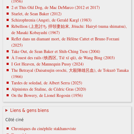
(1956)
2 et This Old Dog, de Mac DeMarco (2012 et 2017)
Starlet, de Sean Baker (2012)
Schizophrenia (Angst), de Gerald Kargl (1983)
Rébellion (上意討ち 拝領妻始末, Jōiuchi: Hairyō tsuma shimatsu),
de Masaki Kobayashi (1967)
Reflet dans un diamant mort, de Hélène Cattet et Bruno Forzani
(2025)
Take Out, de Sean Baker et Shih-Ching Tsou (2004)
À l'ouest des rails (铁西区, Tiě xī qū), de Wang Bing (2003)
I Got Heaven, de Mannequin Pussy (2024)
The Betrayal (Daisatsujin orochi, 大殺陣雄呂血), de Tokuzō Tanaka
(1966)
Tardes de soledad, de Albert Serra (2025)
Alpinistes de Staline, de Cédric Gras (2020)
On the Bowery, de Lionel Rogosin (1956)
Liens & gens biens
Côté ciné
Chroniques du cinéphile stakhanoviste