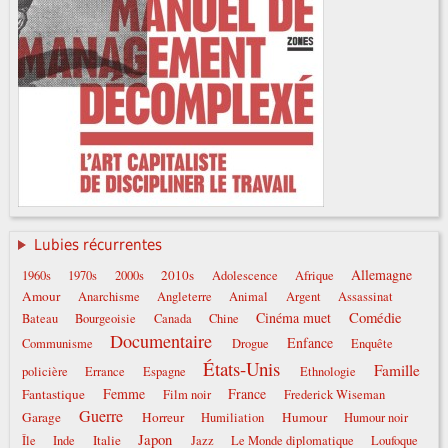
Lubies récurrentes
Allemagne
2010s
1960s
1970s
2000s
Adolescence
Afrique
Amour
Anarchisme
Angleterre
Animal
Argent
Assassinat
Comédie
Cinéma muet
Bateau
Bourgeoisie
Canada
Chine
Documentaire
Enfance
Communisme
Drogue
Enquête
États-Unis
Famille
policière
Errance
Espagne
Ethnologie
Femme
France
Fantastique
Film noir
Frederick Wiseman
Guerre
Garage
Horreur
Humour
Humiliation
Humour noir
Japon
Italie
Île
Inde
Jazz
Le Monde diplomatique
Loufoque