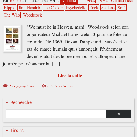
Par
Renaud
,
lundi 03 août 2015.
Cinéma
1960s
1970s
Canned Heat
Hippie
Jimi Hendrix
Joe Cocker
Psychedelic
Rock
Santana
Soul
The Who
Woodstock
"We must be in Heaven, man!" Woodstock selon son
organisateur Michael Lang, c'était 3 jours de folie au
cœur de l'été 1969. Devant l'ampleur du succès et le
raz-de-marée humain qui s'annonçait, l'événement
devint gratuit dès le premier jour et s'allongea d'une
journée pour étancher la […]
Lire la suite
2 commentaires
aucun rétrolien
Recherche
Tiroirs