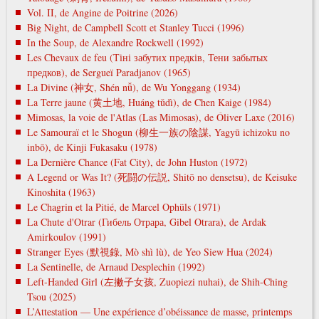
Vol. II, de Angine de Poitrine (2026)
Big Night, de Campbell Scott et Stanley Tucci (1996)
In the Soup, de Alexandre Rockwell (1992)
Les Chevaux de feu (Тіні забутих предків, Тени забытых
предков), de Sergueï Paradjanov (1965)
La Divine (神女, Shén nǚ), de Wu Yonggang (1934)
La Terre jaune (黄土地, Huáng tǔdì), de Chen Kaige (1984)
Mimosas, la voie de l'Atlas (Las Mimosas), de Óliver Laxe (2016)
Le Samouraï et le Shogun (柳生一族の陰謀, Yagyū ichizoku no
inbō), de Kinji Fukasaku (1978)
La Dernière Chance (Fat City), de John Huston (1972)
A Legend or Was It? (死闘の伝説, Shitō no densetsu), de Keisuke
Kinoshita (1963)
Le Chagrin et la Pitié, de Marcel Ophüls (1971)
La Chute d'Otrar (Гибель Отрара, Gibel Otrara), de Ardak
Amirkoulov (1991)
Stranger Eyes (默視錄, Mò shì lù), de Yeo Siew Hua (2024)
La Sentinelle, de Arnaud Desplechin (1992)
Left-Handed Girl (左撇子女孩, Zuopiezi nuhai), de Shih-Ching
Tsou (2025)
L’Attestation — Une expérience d’obéissance de masse, printemps