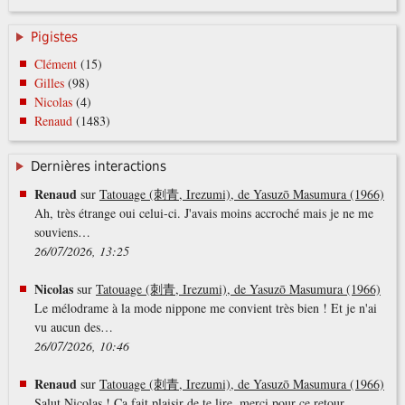
Pigistes
Clément
(15)
Gilles
(98)
Nicolas
(4)
Renaud
(1483)
Dernières interactions
Renaud
sur
Tatouage (刺青, Irezumi), de Yasuzō Masumura (1966)
Ah, très étrange oui celui-ci. J'avais moins accroché mais je ne me
souviens…
26/07/2026, 13:25
Nicolas
sur
Tatouage (刺青, Irezumi), de Yasuzō Masumura (1966)
Le mélodrame à la mode nippone me convient très bien ! Et je n'ai
vu aucun des…
26/07/2026, 10:46
Renaud
sur
Tatouage (刺青, Irezumi), de Yasuzō Masumura (1966)
Salut Nicolas ! Ça fait plaisir de te lire, merci pour ce retour.