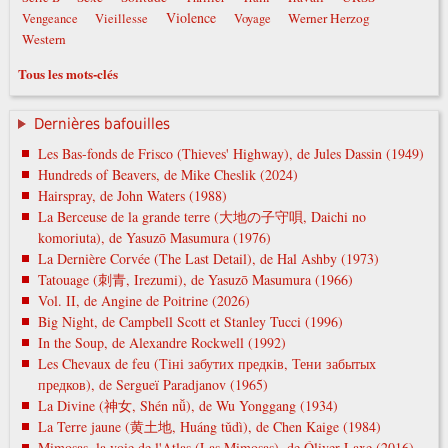
Violence
Werner Herzog
Vengeance
Vieillesse
Voyage
Western
Tous les mots-clés
Dernières bafouilles
Les Bas-fonds de Frisco (Thieves' Highway), de Jules Dassin (1949)
Hundreds of Beavers, de Mike Cheslik (2024)
Hairspray, de John Waters (1988)
La Berceuse de la grande terre (大地の子守唄, Daichi no
komoriuta), de Yasuzō Masumura (1976)
La Dernière Corvée (The Last Detail), de Hal Ashby (1973)
Tatouage (刺青, Irezumi), de Yasuzō Masumura (1966)
Vol. II, de Angine de Poitrine (2026)
Big Night, de Campbell Scott et Stanley Tucci (1996)
In the Soup, de Alexandre Rockwell (1992)
Les Chevaux de feu (Тіні забутих предків, Тени забытых
предков), de Sergueï Paradjanov (1965)
La Divine (神女, Shén nǚ), de Wu Yonggang (1934)
La Terre jaune (黄土地, Huáng tǔdì), de Chen Kaige (1984)
Mimosas, la voie de l'Atlas (Las Mimosas), de Óliver Laxe (2016)