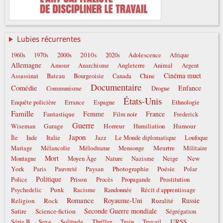
Lubies récurrentes
2010s
1960s
1970s
2000s
2020s
Adolescence
Afrique
Allemagne
Amour
Anarchisme
Angleterre
Animal
Argent
Cinéma muet
Assassinat
Bateau
Bourgeoisie
Canada
Chine
Documentaire
Comédie
Enfance
Communisme
Drogue
États-Unis
Enquête policière
Errance
Espagne
Ethnologie
Famille
Femme
France
Fantastique
Film noir
Frederick
Guerre
Garage
Horreur
Humour
Wiseman
Humiliation
Japon
Italie
Île
Inde
Jazz
Le Monde diplomatique
Loufoque
Mélodrame
Meurtre
Militaire
Mariage
Mélancolie
Mensonge
Mort
New
Montagne
Moyen Âge
Nature
Nazisme
Neige
York
Photographie
Poésie
Paris
Pauvreté
Paysan
Polar
Politique
Prison
Police
Procès
Propagande
Prostitution
Punk
Psychedelic
Racisme
Randonnée
Récit d apprentissage
Romance
Royaume-Uni
Russie
Religion
Rock
Ruralité
Seconde Guerre mondiale
Satire
Science-fiction
Ségrégation
Sexe
Solitude
Travail
URSS
Série B
Thriller
Train