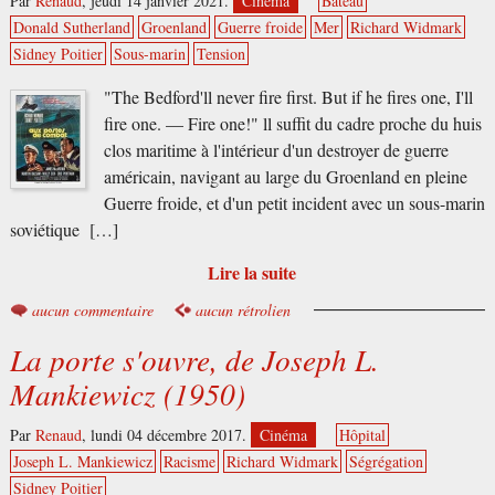
Par
Renaud
,
jeudi 14 janvier 2021.
Cinéma
Bateau
Donald Sutherland
Groenland
Guerre froide
Mer
Richard Widmark
Sidney Poitier
Sous-marin
Tension
"The Bedford'll never fire first. But if he fires one, I'll
fire one. — Fire one!" ll suffit du cadre proche du huis
clos maritime à l'intérieur d'un destroyer de guerre
américain, navigant au large du Groenland en pleine
Guerre froide, et d'un petit incident avec un sous-marin
soviétique […]
Lire la suite
aucun commentaire
aucun rétrolien
La porte s'ouvre, de Joseph L.
Mankiewicz (1950)
Par
Renaud
,
lundi 04 décembre 2017.
Cinéma
Hôpital
Joseph L. Mankiewicz
Racisme
Richard Widmark
Ségrégation
Sidney Poitier