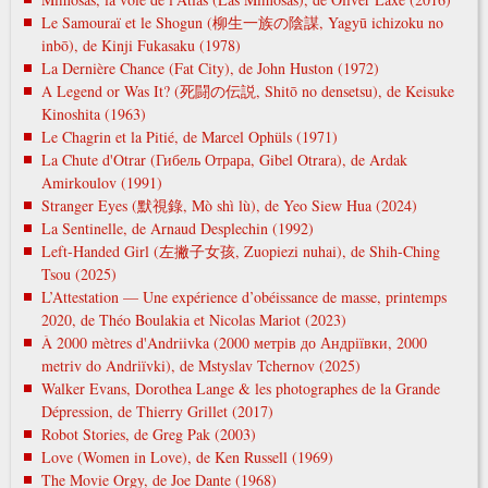
Le Samouraï et le Shogun (柳生一族の陰謀, Yagyū ichizoku no
inbō), de Kinji Fukasaku (1978)
La Dernière Chance (Fat City), de John Huston (1972)
A Legend or Was It? (死闘の伝説, Shitō no densetsu), de Keisuke
Kinoshita (1963)
Le Chagrin et la Pitié, de Marcel Ophüls (1971)
La Chute d'Otrar (Гибель Отрара, Gibel Otrara), de Ardak
Amirkoulov (1991)
Stranger Eyes (默視錄, Mò shì lù), de Yeo Siew Hua (2024)
La Sentinelle, de Arnaud Desplechin (1992)
Left-Handed Girl (左撇子女孩, Zuopiezi nuhai), de Shih-Ching
Tsou (2025)
L’Attestation — Une expérience d’obéissance de masse, printemps
2020, de Théo Boulakia et Nicolas Mariot (2023)
À 2000 mètres d'Andriivka (2000 метрів до Андріївки, 2000
metrіv do Andrіїvki), de Mstyslav Tchernov (2025)
Walker Evans, Dorothea Lange & les photographes de la Grande
Dépression, de Thierry Grillet (2017)
Robot Stories, de Greg Pak (2003)
Love (Women in Love), de Ken Russell (1969)
The Movie Orgy, de Joe Dante (1968)