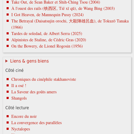
Take Out, de Sean Baker et Shih-Ching Tsou (2004)
À l'ouest des rails (铁西区, Tiě xī qū), de Wang Bing (2003)
I Got Heaven, de Mannequin Pussy (2024)
The Betrayal (Daisatsujin orochi, 大殺陣雄呂血), de Tokuzō Tanaka
(1966)
Tardes de soledad, de Albert Serra (2025)
Alpinistes de Staline, de Cédric Gras (2020)
On the Bowery, de Lionel Rogosin (1956)
Liens & gens biens
Côté ciné
Chroniques du cinéphile stakhanoviste
Il a osé !
La Saveur des goûts amers
Shangols
Côté lecture
Encore du noir
La convergence des parallèles
Nyctalopes