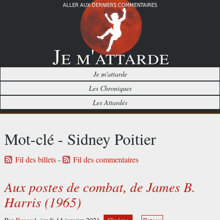
ALLER AUX DERNIERS COMMENTAIRES
Je m'attarde
Je m'attarde
Les Chroniques
Les Attardés
Mot-clé - Sidney Poitier
Fil des billets
-
Fil des commentaires
Aux postes de combat, de James B.
Harris (1965)