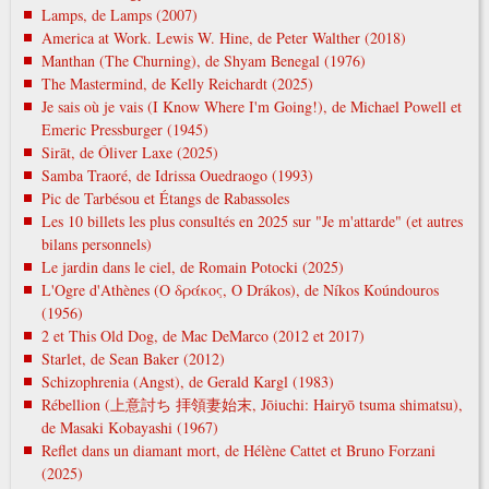
Lamps, de Lamps (2007)
America at Work. Lewis W. Hine, de Peter Walther (2018)
Manthan (The Churning), de Shyam Benegal (1976)
The Mastermind, de Kelly Reichardt (2025)
Je sais où je vais (I Know Where I'm Going!), de Michael Powell et
Emeric Pressburger (1945)
Sirāt, de Óliver Laxe (2025)
Samba Traoré, de Idrissa Ouedraogo (1993)
Pic de Tarbésou et Étangs de Rabassoles
Les 10 billets les plus consultés en 2025 sur "Je m'attarde" (et autres
bilans personnels)
Le jardin dans le ciel, de Romain Potocki (2025)
L'Ogre d'Athènes (Ο δράκος, O Drákos), de Níkos Koúndouros
(1956)
2 et This Old Dog, de Mac DeMarco (2012 et 2017)
Starlet, de Sean Baker (2012)
Schizophrenia (Angst), de Gerald Kargl (1983)
Rébellion (上意討ち 拝領妻始末, Jōiuchi: Hairyō tsuma shimatsu),
de Masaki Kobayashi (1967)
Reflet dans un diamant mort, de Hélène Cattet et Bruno Forzani
(2025)