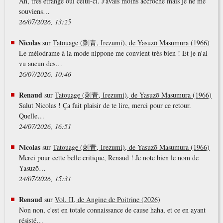
Ah, très étrange oui celui-ci. J'avais moins accroché mais je ne me
souviens…
26/07/2026, 13:25
Nicolas
sur
Tatouage (刺青, Irezumi), de Yasuzō Masumura (1966)
Le mélodrame à la mode nippone me convient très bien ! Et je n'ai
vu aucun des…
26/07/2026, 10:46
Renaud
sur
Tatouage (刺青, Irezumi), de Yasuzō Masumura (1966)
Salut Nicolas ! Ça fait plaisir de te lire, merci pour ce retour.
Quelle…
24/07/2026, 16:51
Nicolas
sur
Tatouage (刺青, Irezumi), de Yasuzō Masumura (1966)
Merci pour cette belle critique, Renaud ! Je note bien le nom de
Yasuzō…
24/07/2026, 15:31
Renaud
sur
Vol. II, de Angine de Poitrine (2026)
Non non, c'est en totale connaissance de cause haha, et ce en ayant
résisté…