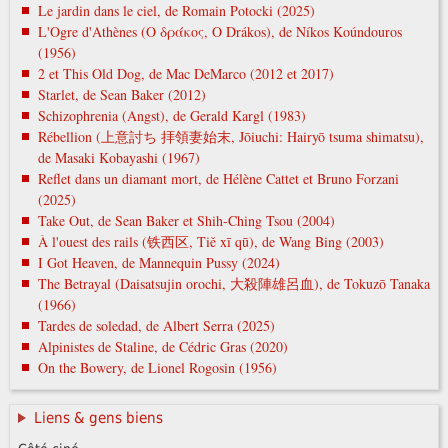
Le jardin dans le ciel, de Romain Potocki (2025)
L'Ogre d'Athènes (Ο δράκος, O Drákos), de Níkos Koúndouros
(1956)
2 et This Old Dog, de Mac DeMarco (2012 et 2017)
Starlet, de Sean Baker (2012)
Schizophrenia (Angst), de Gerald Kargl (1983)
Rébellion (上意討ち 拝領妻始末, Jōiuchi: Hairyō tsuma shimatsu),
de Masaki Kobayashi (1967)
Reflet dans un diamant mort, de Hélène Cattet et Bruno Forzani
(2025)
Take Out, de Sean Baker et Shih-Ching Tsou (2004)
À l'ouest des rails (铁西区, Tiě xī qū), de Wang Bing (2003)
I Got Heaven, de Mannequin Pussy (2024)
The Betrayal (Daisatsujin orochi, 大殺陣雄呂血), de Tokuzō Tanaka
(1966)
Tardes de soledad, de Albert Serra (2025)
Alpinistes de Staline, de Cédric Gras (2020)
On the Bowery, de Lionel Rogosin (1956)
Liens & gens biens