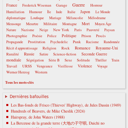
Guerre
France
Garage
Horreur
Frederick Wiseman
Japon
Humour
Italie
Humiliation
Île
Inde
Le Monde
Mélodrame
diplomatique
Loufoque
Mariage
Mélancolie
Mort
Meurtre
Militaire
Mensonge
Montagne
Moyen Âge
New York
Nature
Nazisme
Neige
Paris
Pauvreté
Paysan
Politique
Photographie
Poésie
Prison
Police
Procès
Punk
Propagande
Prostitution
Psychedelic
Racisme
Randonnée
Romance
Royaume-Uni
Religion
Rock
Récit d apprentissage
Russie
Seconde Guerre
Ruralité
Satire
Science-fiction
mondiale
Sexe
Solitude
Ségrégation
Série B
Thriller
Train
Violence
Travail
URSS
Vengeance
Vieillesse
Voyage
Werner Herzog
Western
Tous les mots-clés
Dernières bafouilles
Les Bas-fonds de Frisco (Thieves' Highway), de Jules Dassin (1949)
Hundreds of Beavers, de Mike Cheslik (2024)
Hairspray, de John Waters (1988)
La Berceuse de la grande terre (大地の子守唄, Daichi no