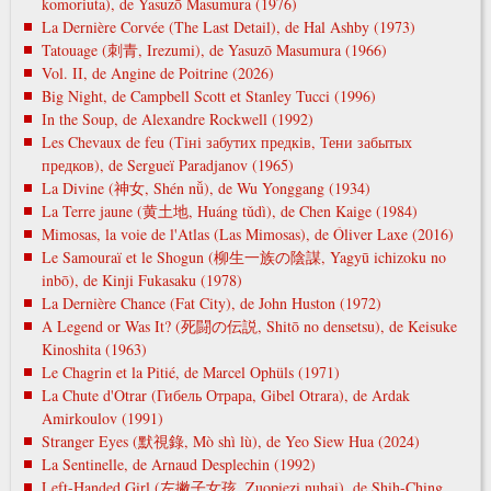
komoriuta), de Yasuzō Masumura (1976)
La Dernière Corvée (The Last Detail), de Hal Ashby (1973)
Tatouage (刺青, Irezumi), de Yasuzō Masumura (1966)
Vol. II, de Angine de Poitrine (2026)
Big Night, de Campbell Scott et Stanley Tucci (1996)
In the Soup, de Alexandre Rockwell (1992)
Les Chevaux de feu (Тіні забутих предків, Тени забытых
предков), de Sergueï Paradjanov (1965)
La Divine (神女, Shén nǚ), de Wu Yonggang (1934)
La Terre jaune (黄土地, Huáng tǔdì), de Chen Kaige (1984)
Mimosas, la voie de l'Atlas (Las Mimosas), de Óliver Laxe (2016)
Le Samouraï et le Shogun (柳生一族の陰謀, Yagyū ichizoku no
inbō), de Kinji Fukasaku (1978)
La Dernière Chance (Fat City), de John Huston (1972)
A Legend or Was It? (死闘の伝説, Shitō no densetsu), de Keisuke
Kinoshita (1963)
Le Chagrin et la Pitié, de Marcel Ophüls (1971)
La Chute d'Otrar (Гибель Отрара, Gibel Otrara), de Ardak
Amirkoulov (1991)
Stranger Eyes (默視錄, Mò shì lù), de Yeo Siew Hua (2024)
La Sentinelle, de Arnaud Desplechin (1992)
Left-Handed Girl (左撇子女孩, Zuopiezi nuhai), de Shih-Ching