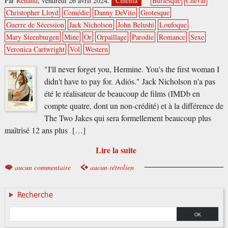
Par
Renaud
,
vendredi 26 avril 2024.
Cinéma
Burlesque
Cheval
Christopher Lloyd
Comédie
Danny DeVito
Grotesque
Guerre de Sécession
Jack Nicholson
John Belushi
Loufoque
Mary Steenburgen
Mine
Or
Orpaillage
Parodie
Romance
Sexe
Veronica Cartwright
Vol
Western
"I'll never forget you, Hermine. You's the first woman I
didn't have to pay for. Adiós." Jack Nicholson n'a pas
été le réalisateur de beaucoup de films (IMDb en
compte quatre, dont un non-crédité) et à la différence de
The Two Jakes qui sera formellement beaucoup plus
maîtrisé 12 ans plus […]
Lire la suite
aucun commentaire
aucun rétrolien
Recherche