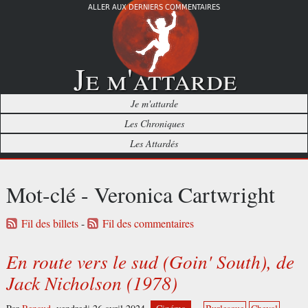
ALLER AUX DERNIERS COMMENTAIRES
Je m'attarde
Je m'attarde
Les Chroniques
Les Attardés
Mot-clé - Veronica Cartwright
Fil des billets
-
Fil des commentaires
En route vers le sud (Goin' South), de
Jack Nicholson (1978)