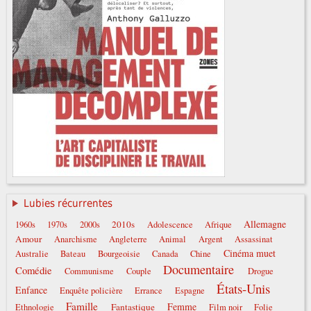
Lubies récurrentes
Allemagne
2010s
1960s
1970s
2000s
Adolescence
Afrique
Amour
Anarchisme
Angleterre
Animal
Argent
Assassinat
Cinéma muet
Australie
Bateau
Bourgeoisie
Canada
Chine
Documentaire
Comédie
Communisme
Couple
Drogue
États-Unis
Enfance
Enquête policière
Errance
Espagne
Famille
Femme
Fantastique
Ethnologie
Film noir
Folie