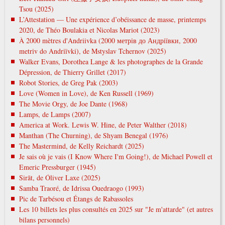
Tsou (2025)
L’Attestation — Une expérience d’obéissance de masse, printemps
2020, de Théo Boulakia et Nicolas Mariot (2023)
À 2000 mètres d'Andriivka (2000 метрів до Андріївки, 2000
metrіv do Andrіїvki), de Mstyslav Tchernov (2025)
Walker Evans, Dorothea Lange & les photographes de la Grande
Dépression, de Thierry Grillet (2017)
Robot Stories, de Greg Pak (2003)
Love (Women in Love), de Ken Russell (1969)
The Movie Orgy, de Joe Dante (1968)
Lamps, de Lamps (2007)
America at Work. Lewis W. Hine, de Peter Walther (2018)
Manthan (The Churning), de Shyam Benegal (1976)
The Mastermind, de Kelly Reichardt (2025)
Je sais où je vais (I Know Where I'm Going!), de Michael Powell et
Emeric Pressburger (1945)
Sirāt, de Óliver Laxe (2025)
Samba Traoré, de Idrissa Ouedraogo (1993)
Pic de Tarbésou et Étangs de Rabassoles
Les 10 billets les plus consultés en 2025 sur "Je m'attarde" (et autres
bilans personnels)