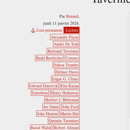
Par
Renaud
,
jeudi 11 janvier 2024.
Lien permanent
Lecture
Alexander Payne
André De Toth
Bertrand Tavernier
Budd Boetticher
Censure
Dalton Trumbo
Delmer Daves
Edgar G. Ulmer
Edward Dmytryk
Elia Kazan
Entretiens
Henry Hathaway
Herbert J. Biberman
Joe Dante
John Ford
John Huston
Martin Ritt
Quentin Tarantino
Raoul Walsh
Robert Altman