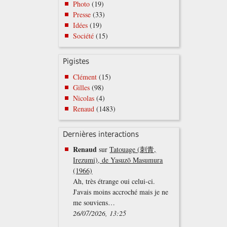
Photo
(19)
Presse
(33)
Idées
(19)
Société
(15)
Pigistes
Clément
(15)
Gilles
(98)
Nicolas
(4)
Renaud
(1483)
Dernières interactions
Renaud
sur
Tatouage (刺青,
Irezumi), de Yasuzō Masumura
(1966)
Ah, très étrange oui celui-ci.
J'avais moins accroché mais je ne
me souviens…
26/07/2026, 13:25