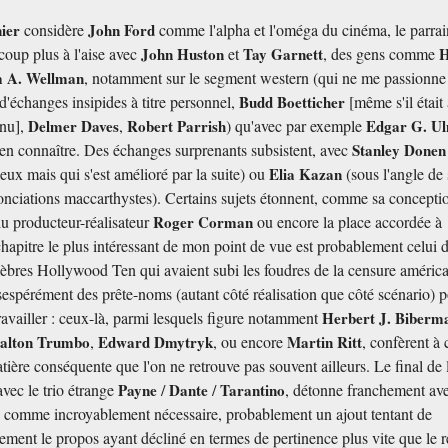
nier
considère
John Ford
comme l'alpha et l'oméga du cinéma, le parrai
ucoup plus à l'aise avec
John Huston
et
Tay Garnett
, des gens comme
H
m A. Wellman
, notamment sur le segment western (qui ne me passionne
'échanges insipides à titre personnel,
Budd Boetticher
[même s'il était
nnu],
Delmer Daves
,
Robert Parrish
) qu'avec par exemple
Edgar G. U
ien connaître. Des échanges surprenants subsistent, avec
Stanley Donen
eux mais qui s'est amélioré par la suite) ou
Elia Kazan
(sous l'angle de
onciations maccarthystes). Certains sujets étonnent, comme sa concepti
 du producteur-réalisateur
Roger Corman
ou encore la place accordée à
chapitre le plus intéressant de mon point de vue est probablement celui 
 célèbres Hollywood Ten qui avaient subi les foudres de la censure améric
sespérément des prête-noms (autant côté réalisation que côté scénario) 
ravailler : ceux-là, parmi lesquels figure notamment
Herbert J. Biber
alton Trumbo
,
Edward Dmytryk
, ou encore
Martin Ritt
, confèrent à 
atière conséquente que l'on ne retrouve pas souvent ailleurs. Le final de 
avec le trio étrange
Payne
/
Dante
/
Tarantino
, détonne franchement ave
as comme incroyablement nécessaire, probablement un ajout tentant de
ment le propos ayant décliné en termes de pertinence plus vite que le r