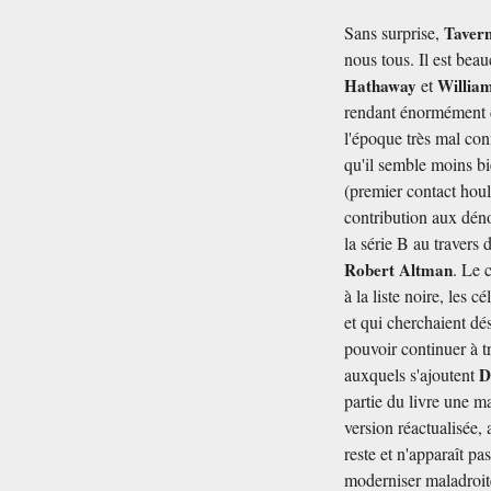
Sans surprise,
Taver
nous tous. Il est bea
Hathaway
et
Willia
rendant énormément d
l'époque très mal co
qu'il semble moins b
(premier contact houl
contribution aux dén
la série B au travers
Robert Altman
. Le 
à la liste noire, les
et qui cherchaient dé
pouvoir continuer à t
auxquels s'ajoutent
D
partie du livre une m
version réactualisée, 
reste et n'apparaît p
moderniser maladroite