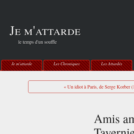
Je m'attarde
le temps d'un souffle
Je m'attarde
Les Chroniques
Les Attardés
« Un idiot à Paris, de Serge Korber 
Amis am
Tavernie