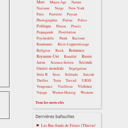
Mort
Moyen Âge
Nature
New York
Nazisme
Neige
Paris
Pauvreté
Paysan
Photographie
Poésie
Police
Politique
Prison
Procès
Propagande
Prostitution
Punk
Psychedelic
Racisme
Randonnée
Récit d apprentissage
Romance
Religion
Rock
Royaume-Uni
Russie
Ruralité
Seconde
Satire
Science-fiction
Guerre mondiale
Ségrégation
Sexe
Solitude
Série B
Suicide
Travail
URSS
Thriller
Train
Violence
Vengeance
Vieillesse
Werner Herzog
Western
Voyage
Tous les mots-clés
Dernières bafouilles
Les Bas-fonds de Frisco (Thieves'