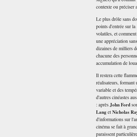
contexte ou préciser 
Le plus drôle sans do
points d'entrée sur la
volatiles, et commen
une appréciation san
dizaines de milliers 
chacune des personnes
accumulation de loua
Il restera cette flam
réalisateurs, forman
variable et des tempé
d'autres cinéastes aus
: après
John Ford
so
Lang
et
Nicholas R
d'informations sur l'
cinéma se fait à gran
paraissent particuliè