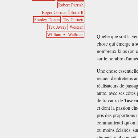
Robert Parrish
Roger Corman
Série B
Stanley Donen
Tay Garnett
Tex Avery
Western
William A. Wellman
Quelle que soit la ve
chose qui émerge a so
nombreux kilos (on es
sur le nombre d'année
Une chose essentielle
recueil d'entretiens 
réalisateurs de pass
autre, avec ses côtés 
de travaux de
Tavern
et dont la passion ci
pris des proportions 
communicatif qu'on lu
ou moins éclairés, s
slignes) qu'il connaî