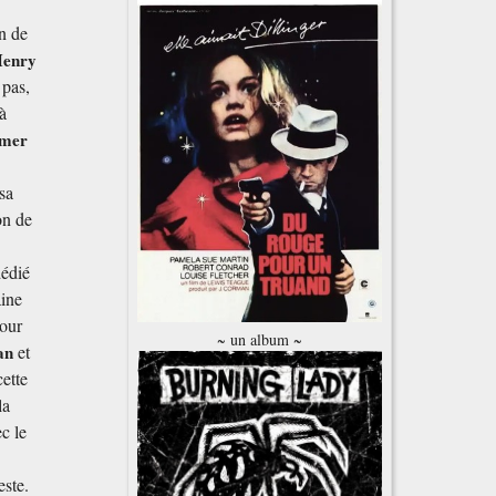
n de
enry
 pas,
 à
lmer
 sa
on de
dédié
aine
pour
~ un album ~
man
et
cette
la
c le
este.