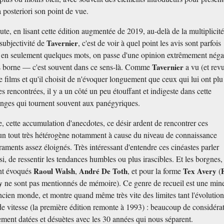
a posteriori son point de vue.
ute, en lisant cette édition augmentée de 2019, au-delà de la multiplicit
 subjectivité de
Tavernier
, c'est de voir à quel point les avis sont parfois
t en seulement quelques mots, on passe d'une opinion extrêmement néga
s borne — c'est souvent dans ce sens-là. Comme
Tavernier
a vu (et rev
de films et qu'il choisit de n'évoquer longuement que ceux qui lui ont pl
 rencontrées, il y a un côté un peu étouffant et indigeste dans cette
nges qui tournent souvent aux panégyriques.
me, cette accumulation d'anecdotes, ce désir ardent de rencontrer ces
t un tout très hétérogène notamment à cause du niveau de connaissance
raments assez éloignés. Très intéressant d'entendre ces cinéastes parler
si, de ressentir les tendances humbles ou plus irascibles. Et les borgnes,
nt évoqués
Raoul Walsh
,
André De Toth
, et pour la forme
Tex Avery
(
ay
ne sont pas mentionnés de mémoire). Ce genre de recueil est une min
ancien monde, et montre quand même très vite des limites tant l'évolutio
de vitesse (la première édition remonte à 1993) : beaucoup de considéra
rement datées et désuètes avec les 30 années qui nous séparent.