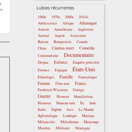
y
Lubies récurrentes
es
2010s
1960s
1970s
2000s
Allemagne
Adolescence
Afrique
Amour
Anarchisme
Angleterre
Animal
Argent
Assassinat
Bateau
Bourgeoisie
Canada
Comédie
Cinéma muet
Chine
Documentaire
Communisme
Enfance
Drogue
Enquête policière
États-Unis
Errance
Espagne
Famille
Fantastique
Ethnologie
Femme
France
Film noir
Garage
Frederick Wiseman
Guerre
Horreur
Humiliation
Humour
Humour noir
Île
Inde
Japon
Italie
Jazz
Le Monde
diplomatique
Loufoque
Mariage
Mélodrame
Mélancolie
Mensonge
Meurtre
Militaire
Montagne