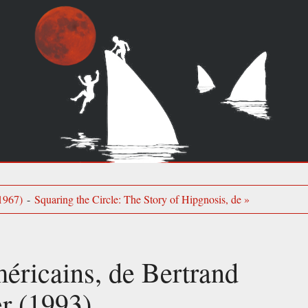
(1967)
-
Squaring the Circle: The Story of Hipgnosis, de »
éricains, de Bertrand
r (1993)