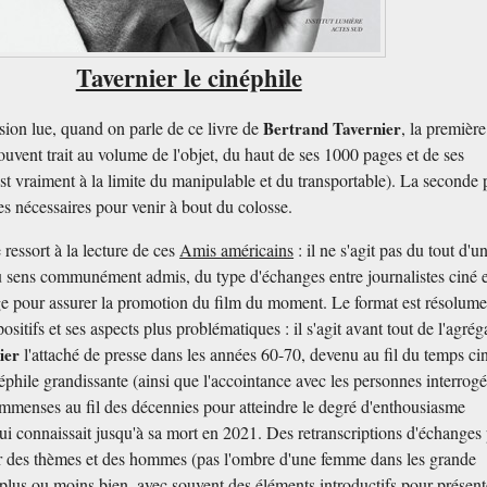
Tavernier le cinéphile
rsion lue, quand on parle de ce livre de
Bertrand Tavernier
, la première
uvent trait au volume de l'objet, du haut de ses 1000 pages et de ses
t vraiment à la limite du manipulable et du transportable). La seconde 
s nécessaires pour venir à bout du colosse.
 ressort à la lecture de ces
Amis américains
: il ne s'agit pas du tout d'u
au sens communément admis, du type d'échanges entre journalistes ciné e
age pour assurer la promotion du film du moment. Le format est résolume
positifs et ses aspects plus problématiques : il s'agit avant tout de l'agrég
ier
l'attaché de presse dans les années 60-70, devenu au fil du temps ci
néphile grandissante (ainsi que l'accointance avec les personnes interrogé
immenses au fil des décennies pour atteindre le degré d'enthousiasme
i connaissait jusqu'à sa mort en 2021. Des retranscriptions d'échanges 
ur des thèmes et des hommes (pas l'ombre d'une femme dans les grande
t plus ou moins bien, avec souvent des éléments introductifs pour présent