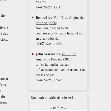
Yasuzō…
24/07/2026, 15:31
é des
Renaud
sur
Vol. II, de Angine de
Poitrine (2026)
tive à
Non non, c'est en totale
u) des
connaissance de cause haha, et ce
en ayant résisté…
u chez
08/07/2026, 21:38
John Warsen
sur
Vol. II, de
Angine de Poitrine (2026)
tu t'es fait enfler par tes
influenceurs habituels (surtout si tu
penses ne pas…
 aussi
08/07/2026, 21:07
Fritz
e
n du
Sur notre table de chevet...
tions
~ un film ~