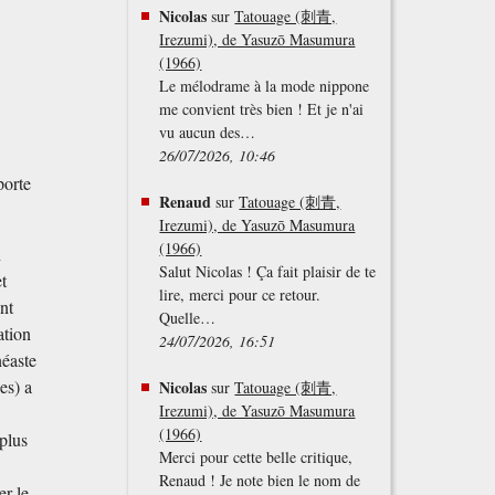
Nicolas
sur
Tatouage (刺青,
Irezumi), de Yasuzō Masumura
(1966)
Le mélodrame à la mode nippone
me convient très bien ! Et je n'ai
vu aucun des…
26/07/2026, 10:46
porte
Renaud
sur
Tatouage (刺青,
Irezumi), de Yasuzō Masumura
(1966)
n
Salut Nicolas ! Ça fait plaisir de te
t
lire, merci pour ce retour.
nt
Quelle…
ation
24/07/2026, 16:51
néaste
es) a
Nicolas
sur
Tatouage (刺青,
Irezumi), de Yasuzō Masumura
(1966)
plus
Merci pour cette belle critique,
Renaud ! Je note bien le nom de
er le