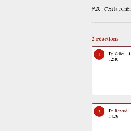
N.B.
: C'est la tromb
2 réactions
De Gilles - 
1
12:40
De
Renaud
- 
2
14:38