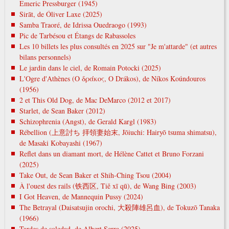
Emeric Pressburger (1945)
Sirāt, de Óliver Laxe (2025)
Samba Traoré, de Idrissa Ouedraogo (1993)
Pic de Tarbésou et Étangs de Rabassoles
Les 10 billets les plus consultés en 2025 sur "Je m'attarde" (et autres
bilans personnels)
Le jardin dans le ciel, de Romain Potocki (2025)
L'Ogre d'Athènes (Ο δράκος, O Drákos), de Níkos Koúndouros
(1956)
2 et This Old Dog, de Mac DeMarco (2012 et 2017)
Starlet, de Sean Baker (2012)
Schizophrenia (Angst), de Gerald Kargl (1983)
Rébellion (上意討ち 拝領妻始末, Jōiuchi: Hairyō tsuma shimatsu),
de Masaki Kobayashi (1967)
Reflet dans un diamant mort, de Hélène Cattet et Bruno Forzani
(2025)
Take Out, de Sean Baker et Shih-Ching Tsou (2004)
À l'ouest des rails (铁西区, Tiě xī qū), de Wang Bing (2003)
I Got Heaven, de Mannequin Pussy (2024)
The Betrayal (Daisatsujin orochi, 大殺陣雄呂血), de Tokuzō Tanaka
(1966)
Tardes de soledad, de Albert Serra (2025)