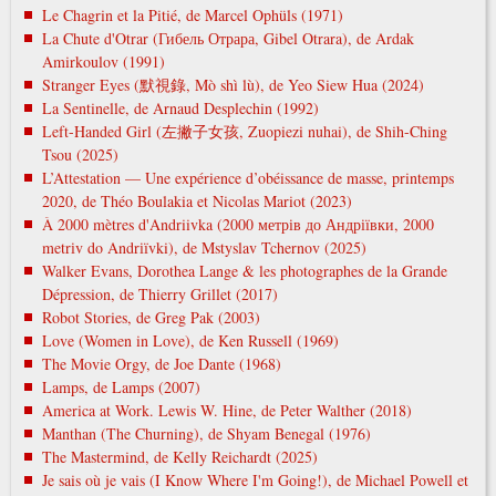
Le Chagrin et la Pitié, de Marcel Ophüls (1971)
La Chute d'Otrar (Гибель Отрара, Gibel Otrara), de Ardak
Amirkoulov (1991)
Stranger Eyes (默視錄, Mò shì lù), de Yeo Siew Hua (2024)
La Sentinelle, de Arnaud Desplechin (1992)
Left-Handed Girl (左撇子女孩, Zuopiezi nuhai), de Shih-Ching
Tsou (2025)
L’Attestation — Une expérience d’obéissance de masse, printemps
2020, de Théo Boulakia et Nicolas Mariot (2023)
À 2000 mètres d'Andriivka (2000 метрів до Андріївки, 2000
metrіv do Andrіїvki), de Mstyslav Tchernov (2025)
Walker Evans, Dorothea Lange & les photographes de la Grande
Dépression, de Thierry Grillet (2017)
Robot Stories, de Greg Pak (2003)
Love (Women in Love), de Ken Russell (1969)
The Movie Orgy, de Joe Dante (1968)
Lamps, de Lamps (2007)
America at Work. Lewis W. Hine, de Peter Walther (2018)
Manthan (The Churning), de Shyam Benegal (1976)
The Mastermind, de Kelly Reichardt (2025)
Je sais où je vais (I Know Where I'm Going!), de Michael Powell et