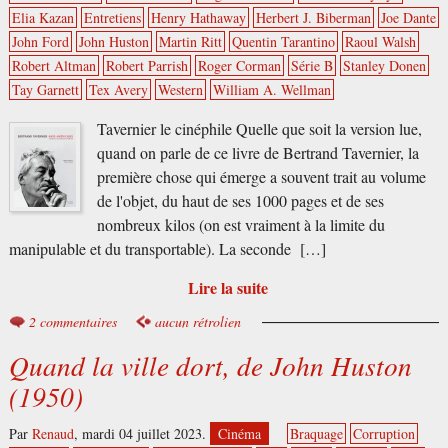
Elia Kazan
Entretiens
Henry Hathaway
Herbert J. Biberman
Joe Dante
John Ford
John Huston
Martin Ritt
Quentin Tarantino
Raoul Walsh
Robert Altman
Robert Parrish
Roger Corman
Série B
Stanley Donen
Tay Garnett
Tex Avery
Western
William A. Wellman
Tavernier le cinéphile Quelle que soit la version lue,
quand on parle de ce livre de Bertrand Tavernier, la
première chose qui émerge a souvent trait au volume
de l'objet, du haut de ses 1000 pages et de ses
nombreux kilos (on est vraiment à la limite du
manipulable et du transportable). La seconde […]
Lire la suite
2 commentaires
aucun rétrolien
Quand la ville dort, de John Huston
(1950)
Par
Renaud
,
mardi 04 juillet 2023.
Cinéma
Braquage
Corruption