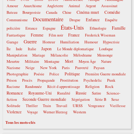
Amour
Anarchisme
Angleterre
Animal
Argent
Assassinat
Comédie
Cinéma muet
Bateau
Bourgeoisie
Canada
Chine
Documentaire
Enfance
Communisme
Drogue
Enquête
États-Unis
Famille
policière
Errance
Espagne
Ethnologie
Femme
France
Fantastique
Film noir
Frederick Wiseman
Guerre
Garage
Horreur
Humour
Humiliation
Hypocrisie
Japon
Italie
Île
Inde
Le Monde diplomatique
Loufoque
Mélodrame
Manipulation
Mariage
Mélancolie
Mensonge
Mort
Meurtre
Militaire
Montagne
Moyen Âge
Nature
New York
Nazisme
Neige
Paris
Pauvreté
Paysan
Politique
Photographie
Poésie
Police
Première Guerre mondiale
Prison
Punk
Procès
Propagande
Prostitution
Psychedelic
Religion
Rock
Racisme
Randonnée
Récit d apprentissage
Romance
Royaume-Uni
Russie
Ruralité
Satire
Science-
Seconde Guerre mondiale
fiction
Sexe
Ségrégation
Série B
Solitude
Travail
URSS
Thriller
Train
Vengeance
Vieillesse
Violence
Werner Herzog
Western
Voyage
Tous les mots-clés