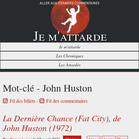
ALLER AUX DERNIERS COMMENTAIRES
Je m'attarde
Je m'attarde
Les Chroniques
Les Attardés
Mot-clé - John Huston
Fil des billets
-
Fil des commentaires
La Dernière Chance (Fat City), de
John Huston (1972)