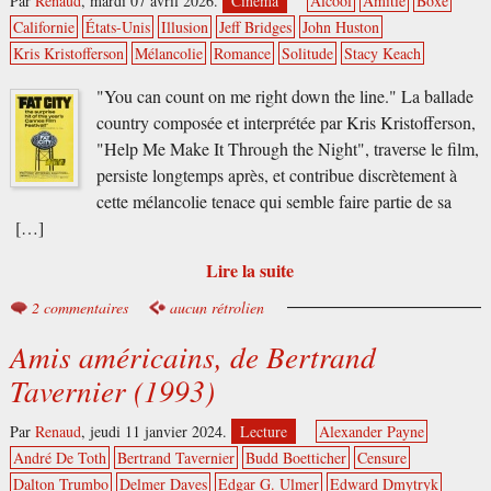
Par
Renaud
,
mardi 07 avril 2026.
Cinéma
Alcool
Amitié
Boxe
Californie
États-Unis
Illusion
Jeff Bridges
John Huston
Kris Kristofferson
Mélancolie
Romance
Solitude
Stacy Keach
"You can count on me right down the line." La ballade
country composée et interprétée par Kris Kristofferson,
"Help Me Make It Through the Night", traverse le film,
persiste longtemps après, et contribue discrètement à
cette mélancolie tenace qui semble faire partie de sa
[…]
Lire la suite
2 commentaires
aucun rétrolien
Amis américains, de Bertrand
Tavernier (1993)
Par
Renaud
,
jeudi 11 janvier 2024.
Lecture
Alexander Payne
André De Toth
Bertrand Tavernier
Budd Boetticher
Censure
Dalton Trumbo
Delmer Daves
Edgar G. Ulmer
Edward Dmytryk