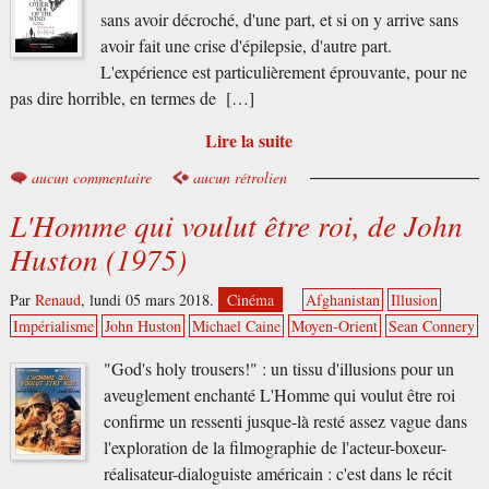
sans avoir décroché, d'une part, et si on y arrive sans
avoir fait une crise d'épilepsie, d'autre part.
L'expérience est particulièrement éprouvante, pour ne
pas dire horrible, en termes de […]
Lire la suite
aucun commentaire
aucun rétrolien
L'Homme qui voulut être roi, de John
Huston (1975)
Par
Renaud
,
lundi 05 mars 2018.
Cinéma
Afghanistan
Illusion
Impérialisme
John Huston
Michael Caine
Moyen-Orient
Sean Connery
"God's holy trousers!" : un tissu d'illusions pour un
aveuglement enchanté L'Homme qui voulut être roi
confirme un ressenti jusque-là resté assez vague dans
l'exploration de la filmographie de l'acteur-boxeur-
réalisateur-dialoguiste américain : c'est dans le récit