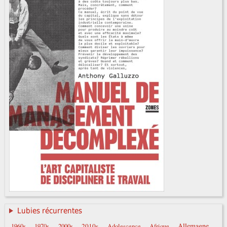
Lubies récurrentes
Allemagne
2010s
1960s
1970s
2000s
Adolescence
Afrique