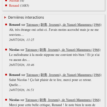
Nicolas
(4)
Renaud
(1483)
Dernières interactions
Renaud
sur
Tatouage (刺青, Irezumi), de Yasuzō Masumura (1966)
Ah, très étrange oui celui-ci. J'avais moins accroché mais je ne me
souviens…
26/07/2026, 13:25
Nicolas
sur
Tatouage (刺青, Irezumi), de Yasuzō Masumura (1966)
Le mélodrame à la mode nippone me convient très bien ! Et je n'ai
vu aucun des…
26/07/2026, 10:46
Renaud
sur
Tatouage (刺青, Irezumi), de Yasuzō Masumura (1966)
Salut Nicolas ! Ça fait plaisir de te lire, merci pour ce retour.
Quelle…
24/07/2026, 16:51
Nicolas
sur
Tatouage (刺青, Irezumi), de Yasuzō Masumura (1966)
Merci pour cette belle critique, Renaud ! Je note bien le nom de