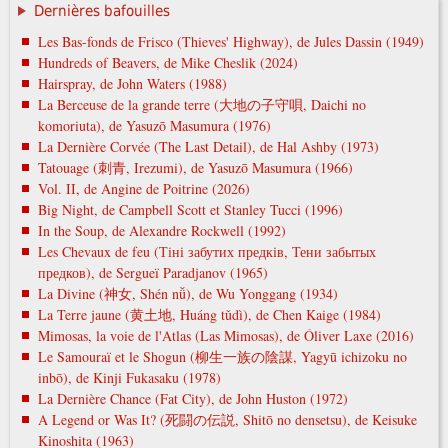
Dernières bafouilles
Les Bas-fonds de Frisco (Thieves' Highway), de Jules Dassin (1949)
Hundreds of Beavers, de Mike Cheslik (2024)
Hairspray, de John Waters (1988)
La Berceuse de la grande terre (大地の子守唄, Daichi no
komoriuta), de Yasuzō Masumura (1976)
La Dernière Corvée (The Last Detail), de Hal Ashby (1973)
Tatouage (刺青, Irezumi), de Yasuzō Masumura (1966)
Vol. II, de Angine de Poitrine (2026)
Big Night, de Campbell Scott et Stanley Tucci (1996)
In the Soup, de Alexandre Rockwell (1992)
Les Chevaux de feu (Тіні забутих предків, Тени забытых
предков), de Sergueï Paradjanov (1965)
La Divine (神女, Shén nǚ), de Wu Yonggang (1934)
La Terre jaune (黄土地, Huáng tǔdì), de Chen Kaige (1984)
Mimosas, la voie de l'Atlas (Las Mimosas), de Óliver Laxe (2016)
Le Samouraï et le Shogun (柳生一族の陰謀, Yagyū ichizoku no
inbō), de Kinji Fukasaku (1978)
La Dernière Chance (Fat City), de John Huston (1972)
A Legend or Was It? (死闘の伝説, Shitō no densetsu), de Keisuke
Kinoshita (1963)