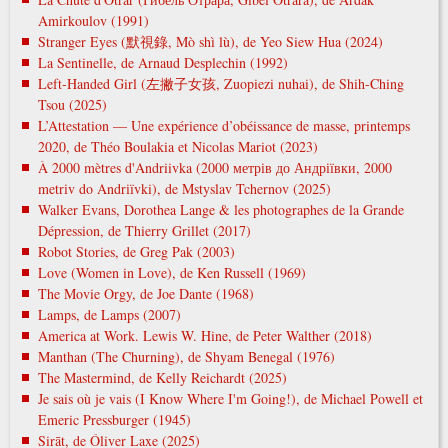
Amirkoulov (1991)
Stranger Eyes (默視錄, Mò shì lù), de Yeo Siew Hua (2024)
La Sentinelle, de Arnaud Desplechin (1992)
Left-Handed Girl (左撇子女孩, Zuopiezi nuhai), de Shih-Ching
Tsou (2025)
L’Attestation — Une expérience d’obéissance de masse, printemps
2020, de Théo Boulakia et Nicolas Mariot (2023)
À 2000 mètres d'Andriivka (2000 метрів до Андріївки, 2000
metrіv do Andrіїvki), de Mstyslav Tchernov (2025)
Walker Evans, Dorothea Lange & les photographes de la Grande
Dépression, de Thierry Grillet (2017)
Robot Stories, de Greg Pak (2003)
Love (Women in Love), de Ken Russell (1969)
The Movie Orgy, de Joe Dante (1968)
Lamps, de Lamps (2007)
America at Work. Lewis W. Hine, de Peter Walther (2018)
Manthan (The Churning), de Shyam Benegal (1976)
The Mastermind, de Kelly Reichardt (2025)
Je sais où je vais (I Know Where I'm Going!), de Michael Powell et
Emeric Pressburger (1945)
Sirāt, de Óliver Laxe (2025)