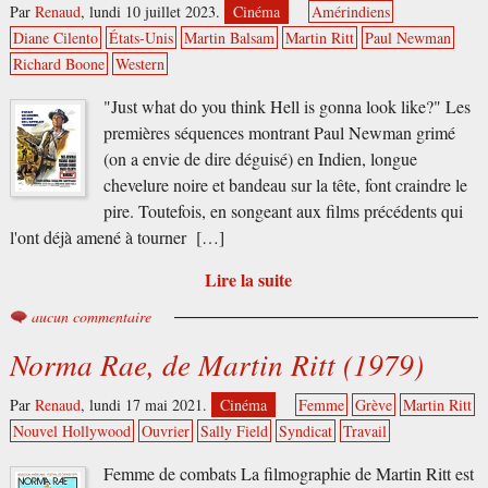
Par
Renaud
,
lundi 10 juillet 2023.
Cinéma
Amérindiens
Diane Cilento
États-Unis
Martin Balsam
Martin Ritt
Paul Newman
Richard Boone
Western
"Just what do you think Hell is gonna look like?" Les
premières séquences montrant Paul Newman grimé
(on a envie de dire déguisé) en Indien, longue
chevelure noire et bandeau sur la tête, font craindre le
pire. Toutefois, en songeant aux films précédents qui
l'ont déjà amené à tourner […]
Lire la suite
aucun commentaire
Norma Rae, de Martin Ritt (1979)
Par
Renaud
,
lundi 17 mai 2021.
Cinéma
Femme
Grève
Martin Ritt
Nouvel Hollywood
Ouvrier
Sally Field
Syndicat
Travail
Femme de combats La filmographie de Martin Ritt est