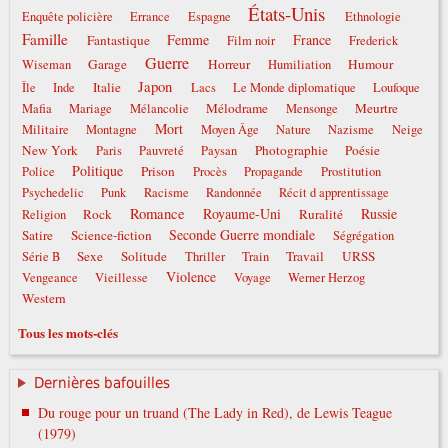
États-Unis
Enquête policière
Errance
Espagne
Ethnologie
Famille
Femme
France
Fantastique
Film noir
Frederick
Guerre
Garage
Horreur
Humour
Wiseman
Humiliation
Japon
Italie
Île
Inde
Lacs
Le Monde diplomatique
Loufoque
Mélodrame
Meurtre
Mafia
Mariage
Mélancolie
Mensonge
Mort
Militaire
Montagne
Moyen Âge
Nature
Nazisme
Neige
New York
Photographie
Poésie
Paris
Pauvreté
Paysan
Politique
Prison
Police
Procès
Propagande
Prostitution
Psychedelic
Punk
Racisme
Randonnée
Récit d apprentissage
Romance
Royaume-Uni
Russie
Rock
Ruralité
Religion
Seconde Guerre mondiale
Satire
Science-fiction
Ségrégation
Sexe
Solitude
Travail
URSS
Série B
Thriller
Train
Violence
Vengeance
Vieillesse
Voyage
Werner Herzog
Western
Tous les mots-clés
Dernières bafouilles
Du rouge pour un truand (The Lady in Red), de Lewis Teague
(1979)