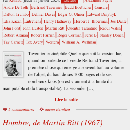
Par
Renaud
,
jeudi 11 janvier 2024.
Lecture
Alexander Payne
André De Toth
Bertrand Tavernier
Budd Boetticher
Censure
Dalton Trumbo
Delmer Daves
Edgar G. Ulmer
Edward Dmytryk
Elia Kazan
Entretiens
Henry Hathaway
Herbert J. Biberman
Joe Dante
John Ford
John Huston
Martin Ritt
Quentin Tarantino
Raoul Walsh
Robert Altman
Robert Parrish
Roger Corman
Série B
Stanley Donen
Tay Garnett
Tex Avery
Western
William A. Wellman
Tavernier le cinéphile Quelle que soit la version lue,
quand on parle de ce livre de Bertrand Tavernier, la
première chose qui émerge a souvent trait au volume
de l'objet, du haut de ses 1000 pages et de ses
nombreux kilos (on est vraiment à la limite du
manipulable et du transportable). La seconde […]
Lire la suite
2 commentaires
aucun rétrolien
Hombre, de Martin Ritt (1967)