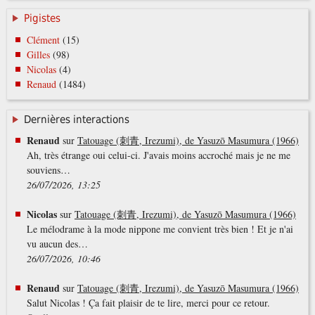
Pigistes
Clément
(15)
Gilles
(98)
Nicolas
(4)
Renaud
(1484)
Dernières interactions
Renaud
sur
Tatouage (刺青, Irezumi), de Yasuzō Masumura (1966)
Ah, très étrange oui celui-ci. J'avais moins accroché mais je ne me
souviens…
26/07/2026, 13:25
Nicolas
sur
Tatouage (刺青, Irezumi), de Yasuzō Masumura (1966)
Le mélodrame à la mode nippone me convient très bien ! Et je n'ai
vu aucun des…
26/07/2026, 10:46
Renaud
sur
Tatouage (刺青, Irezumi), de Yasuzō Masumura (1966)
Salut Nicolas ! Ça fait plaisir de te lire, merci pour ce retour.