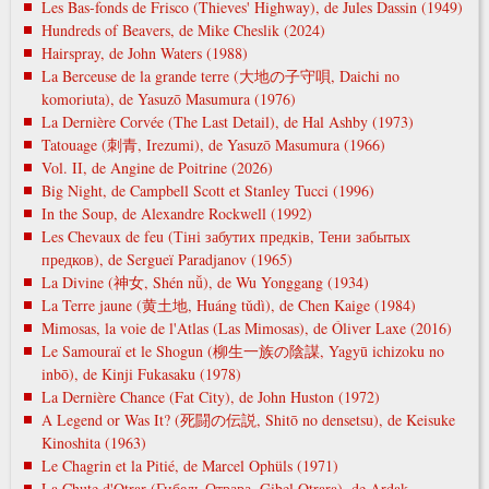
Les Bas-fonds de Frisco (Thieves' Highway), de Jules Dassin (1949)
Hundreds of Beavers, de Mike Cheslik (2024)
Hairspray, de John Waters (1988)
La Berceuse de la grande terre (大地の子守唄, Daichi no
komoriuta), de Yasuzō Masumura (1976)
La Dernière Corvée (The Last Detail), de Hal Ashby (1973)
Tatouage (刺青, Irezumi), de Yasuzō Masumura (1966)
Vol. II, de Angine de Poitrine (2026)
Big Night, de Campbell Scott et Stanley Tucci (1996)
In the Soup, de Alexandre Rockwell (1992)
Les Chevaux de feu (Тіні забутих предків, Тени забытых
предков), de Sergueï Paradjanov (1965)
La Divine (神女, Shén nǚ), de Wu Yonggang (1934)
La Terre jaune (黄土地, Huáng tǔdì), de Chen Kaige (1984)
Mimosas, la voie de l'Atlas (Las Mimosas), de Óliver Laxe (2016)
Le Samouraï et le Shogun (柳生一族の陰謀, Yagyū ichizoku no
inbō), de Kinji Fukasaku (1978)
La Dernière Chance (Fat City), de John Huston (1972)
A Legend or Was It? (死闘の伝説, Shitō no densetsu), de Keisuke
Kinoshita (1963)
Le Chagrin et la Pitié, de Marcel Ophüls (1971)
La Chute d'Otrar (Гибель Отрара, Gibel Otrara), de Ardak