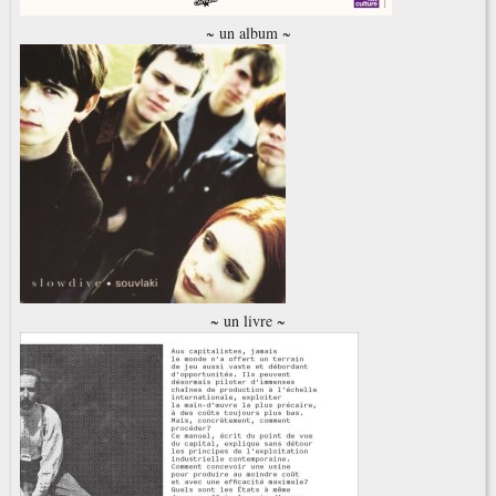
~ un album ~
~ un livre ~