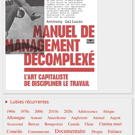
Lubies récurrentes
2010s
1960s
1970s
2000s
2020s
Adolescence
Afrique
Allemagne
Amour
Anarchisme
Angleterre
Animal
Argent
Cinéma muet
Assassinat
Bateau
Bourgeoisie
Canada
Chine
Documentaire
Comédie
Enfance
Communisme
Drogue