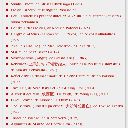
Samba Traoré, de Idrissa Ouedraogo (1993)
Pic de Tarbésou et Étangs de Rabassoles
Les 10 billets les plus consultés en 2025 sur "Je m'attarde" (et autres
bilans personnels)
Le jardin dans le ciel, de Romain Potocki (2025)
L'Ogre d'Athènes (Ο δράκος, O Drákos), de Níkos Koúndouros
(1956)
2 et This Old Dog, de Mac DeMarco (2012 et 2017)
Starlet, de Sean Baker (2012)
Schizophrenia (Angst), de Gerald Kargl (1983)
Rébellion (上意討ち 拝領妻始末, Jōiuchi: Hairyō tsuma shimatsu),
de Masaki Kobayashi (1967)
Reflet dans un diamant mort, de Hélène Cattet et Bruno Forzani
(2025)
Take Out, de Sean Baker et Shih-Ching Tsou (2004)
À l'ouest des rails (铁西区, Tiě xī qū), de Wang Bing (2003)
I Got Heaven, de Mannequin Pussy (2024)
The Betrayal (Daisatsujin orochi, 大殺陣雄呂血), de Tokuzō Tanaka
(1966)
Tardes de soledad, de Albert Serra (2025)
Alpinistes de Staline, de Cédric Gras (2020)