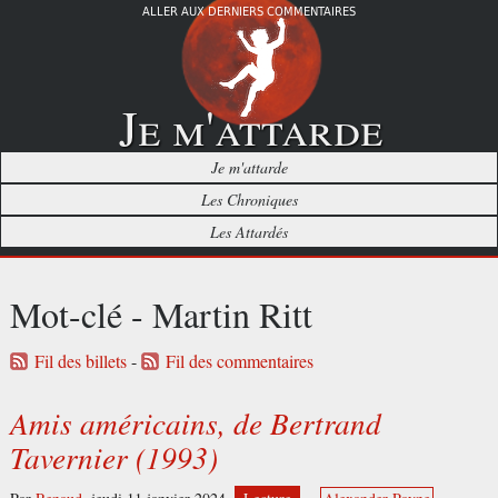
ALLER AUX DERNIERS COMMENTAIRES
Je m'attarde
Je m'attarde
Les Chroniques
Les Attardés
Mot-clé - Martin Ritt
Fil des billets
-
Fil des commentaires
Amis américains, de Bertrand
Tavernier (1993)