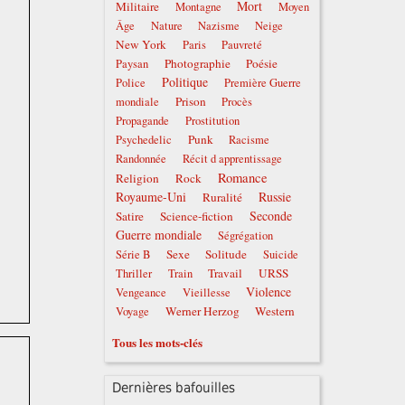
Mort
Militaire
Montagne
Moyen
Âge
Nature
Nazisme
Neige
New York
Paris
Pauvreté
Photographie
Poésie
Paysan
Politique
Police
Première Guerre
Prison
mondiale
Procès
Propagande
Prostitution
Punk
Psychedelic
Racisme
Randonnée
Récit d apprentissage
Romance
Religion
Rock
Royaume-Uni
Russie
Ruralité
Seconde
Satire
Science-fiction
Guerre mondiale
Ségrégation
Sexe
Solitude
Série B
Suicide
Travail
URSS
Thriller
Train
Violence
Vengeance
Vieillesse
Werner Herzog
Western
Voyage
Tous les mots-clés
Dernières bafouilles