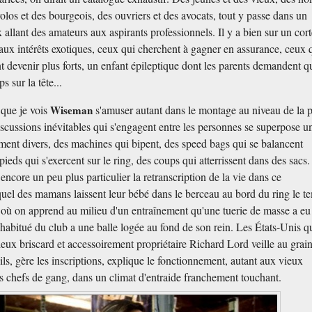
olos et des bourgeois, des ouvriers et des avocats, tout y passe dans un
allant des amateurs aux aspirants professionnels. Il y a bien sur un cor
s aux intérêts exotiques, ceux qui cherchent à gagner en assurance, ceux 
 devenir plus forts, un enfant épileptique dont les parents demandent qu
 sur la tête...
 que je vois
Wiseman
s'amuser autant dans le montage au niveau de la p
scussions inévitables qui s'engagent entre les personnes se superpose u
ment divers, des machines qui bipent, des speed bags qui se balancent
ieds qui s'exercent sur le ring, des coups qui atterrissent dans des sacs.
encore un peu plus particulier la retranscription de la vie dans ce
uel des mamans laissent leur bébé dans le berceau au bord du ring le t
 où on apprend au milieu d'un entraînement qu'une tuerie de masse a eu 
habitué du club a une balle logée au fond de son rein. Les États-Unis qu
vieux briscard et accessoirement propriétaire Richard Lord veille au grain
ls, gère les inscriptions, explique le fonctionnement, autant aux vieux
es chefs de gang, dans un climat d'entraide franchement touchant.