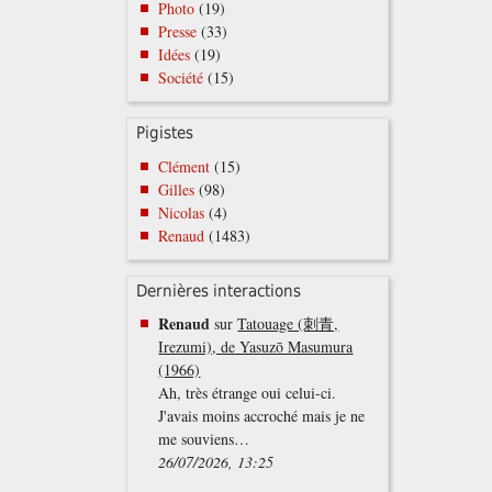
Photo
(19)
Presse
(33)
Idées
(19)
Société
(15)
Pigistes
Clément
(15)
Gilles
(98)
Nicolas
(4)
Renaud
(1483)
Dernières interactions
Renaud
sur
Tatouage (刺青,
Irezumi), de Yasuzō Masumura
(1966)
Ah, très étrange oui celui-ci.
J'avais moins accroché mais je ne
me souviens…
26/07/2026, 13:25