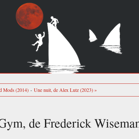
rd Mods (2014)
-
Une nuit, de Alex Lutz (2023) »
Gym, de Frederick Wisema