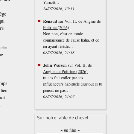
Yasuzō…
24/07/2026, 15:31
tège
qui
Renaud
sur
Vol. II, de Angine de
Poitrine (2026)
'il
Non non, c'est en totale
connaissance de cause haha, et ce
en ayant résisté…
iste
08/07/2026, 21:38
ne
John Warsen
sur
Vol. II, de
Angine de Poitrine (2026)
tu t'es fait enfler par tes
emps
influenceurs habituels (surtout si tu
lieu
penses ne pas…
08/07/2026, 21:07
oi...
,
Sur notre table de chevet...
~ un film ~