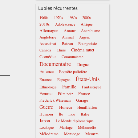
Lubies récurrentes
1960s
1970s
1980s
2000s
2010s
Adolescence
Afrique
Allemagne
Amour
Anarchisme
Angleterre
Animal
Argent
Assassinat
Bateau
Bourgeoisie
Cinéma muet
Canada
Chine
Comédie
Communisme
Documentaire
Drogue
Enfance
Enquête policière
États-Unis
Errance
Espagne
Famille
Fantastique
Ethnologie
Femme
France
Film noir
Garage
Frederick Wiseman
Guerre
Horreur
Humiliation
Humour
Italie
Île
Inde
Japon
Le Monde diplomatique
Loufoque
Mariage
Mélancolie
Mélodrame
Meurtre
Mensonge