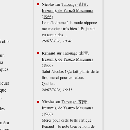
Nicolas
sur
Tatouage (刺青,
Irezumi), de Yasuzō Masumura
(1966)
Le mélodrame à la mode nippone
me convient très bien ! Et je n'ai
vu aucun des…
 et la
26/07/2026, 10:46
Renaud
sur
Tatouage (刺青,
'un
Irezumi), de Yasuzō Masumura
ra
(1966)
lques
Salut Nicolas ! Ça fait plaisir de te
lire, merci pour ce retour.
sieurs
Quelle…
ique
24/07/2026, 16:51
.
Nicolas
sur
Tatouage (刺青,
Irezumi), de Yasuzō Masumura
les
(1966)
Merci pour cette belle critique,
caméra
Renaud ! Je note bien le nom de
hommes