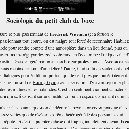
Sociologie du petit club de boxe
taire le plus passionnant de
Frederick Wiseman
(et a fortiori le
assionnant tout court), on est malgré tout forcé de reconnaître l'habileté
hode pour rendre compte d'une atmosphère dans un lieu donné, plus ou
s ou moins régi par des codes obscurs, en l'occurrence l'unique salle d
Austin, Texas, et géré par un ancien boxeur professionnel. Avec sa camé
rents recoins, passant d'un atelier à l'autre, il lui suffit de seulement que
s dialogues pour établir un portrait qui devient presque immédiatement
st sûre, on sort de
Boxing Gym
avec la sensation d'y avoir séjourné plu
tre les routines et les habitudes. C'est un sentiment vraiment caractérist
man
qui se focalisent sur une institution ou un espace clairement délimité
le : il est autant question de décrire la boxe à travers sa pratique chez 
ssez variés que de révéler l'extrême hétérogénéité des personnes qui
u réputé. Et c'est la première chose qui frappe, tant défilent devant la 
variées, on dirait un catalogue exhaustif. Des jeunes et des vieux, des 