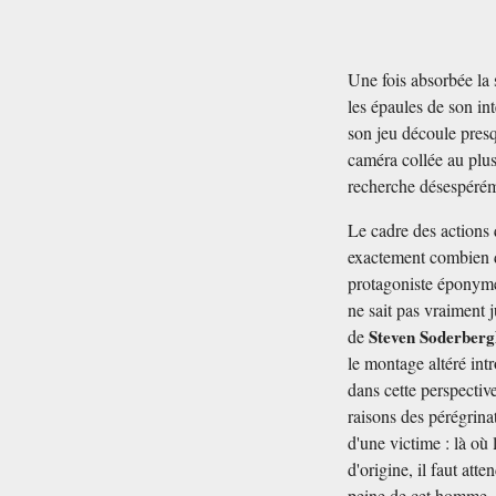
Une fois absorbée la 
les épaules de son int
son jeu découle presq
caméra collée au plus 
recherche désespérém
Le cadre des actions 
exactement combien de
protagoniste éponyme 
ne sait pas vraiment j
de
Steven Soderberg
le montage altéré int
dans cette perspectiv
raisons des pérégrina
d'une victime : là où
d'origine, il faut at
peine de cet homme — 