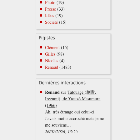
Photo
(19)
Presse
(33)
Idées
(19)
Société
(15)
Pigistes
Clément
(15)
Gilles
(98)
Nicolas
(4)
Renaud
(1483)
Dernières interactions
Renaud
sur
Tatouage (刺青,
Irezumi), de Yasuzō Masumura
(1966)
Ah, très étrange oui celui-ci.
J'avais moins accroché mais je ne
me souviens…
26/07/2026, 13:25