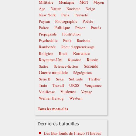
Mort
Militaire
Montagne
Moyen
Âge
Nature
Nazisme
Neige
New York
Paris
Pauvreté
Photographie
Poésie
Paysan
Politique
Prison
Police
Procès
Propagande
Prostitution
Punk
Psychedelic
Racisme
Randonnée
Récit d apprentissage
Romance
Religion
Rock
Royaume-Uni
Russie
Ruralité
Seconde
Satire
Science-fiction
Guerre mondiale
Ségrégation
Sexe
Solitude
Série B
Thriller
Travail
URSS
Train
Vengeance
Violence
Vieillesse
Voyage
Werner Herzog
Western
Tous les mots-clés
Dernières bafouilles
Les Bas-fonds de Frisco (Thieves'