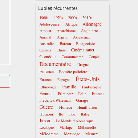
Lubies récurrentes
2010s
1960s
1970s
2000s
Allemagne
Adolescence
Afrique
Amour
Anarchisme
Angleterre
Animal
Argent
Assassinat
Australie
Bateau
Bourgeoisie
Cinéma muet
Canada
Chine
Comédie
Communisme
Couple
Documentaire
Drogue
Enfance
Enquête policière
États-Unis
Errance
Espagne
Famille
Fantastique
Ethnologie
Femme
France
Film noir
Folie
Garage
Frederick Wiseman
Guerre
Horreur
Humiliation
Humour
Italie
Île
Inde
Japon
Le Monde diplomatique
Loufoque
Mariage
Mélancolie
Mélodrame
Meurtre
Mensonge