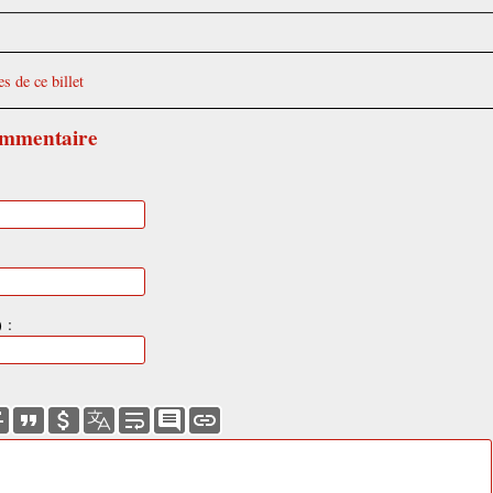
s de ce billet
ommentaire
 :