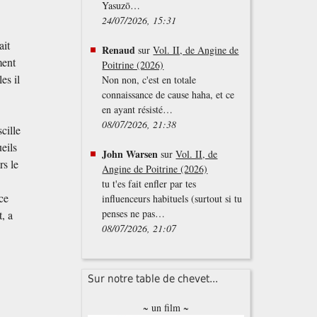
Yasuzō…
24/07/2026, 15:31
ait
Renaud
sur
Vol. II, de Angine de
ment
Poitrine (2026)
es il
Non non, c'est en totale
connaissance de cause haha, et ce
en ayant résisté…
08/07/2026, 21:38
cille
eils
John Warsen
sur
Vol. II, de
rs le
Angine de Poitrine (2026)
tu t'es fait enfler par tes
ce
influenceurs habituels (surtout si tu
penses ne pas…
, a
08/07/2026, 21:07
Sur notre table de chevet...
~ un film ~