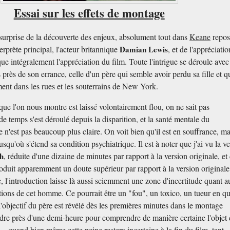
Essai sur les effets de montage
surprise de la découverte des enjeux, absolument tout dans
Keane
repos
erprète principal, l'acteur britannique
Damian Lewis
, et de l'appréciati
ue intégralement l'appréciation du film. Toute l'intrigue se déroule ave
près de son errance, celle d'un père qui semble avoir perdu sa fille et qu
ent dans les rues et les souterrains de New York.
que l'on nous montre est laissé volontairement flou, on ne sait pas
 temps s'est déroulé depuis la disparition, et la santé mentale du
n'est pas beaucoup plus claire. On voit bien qu'il est en souffrance, ma
usqu'où s'étend sa condition psychiatrique. Il est à noter que j'ai vu la v
h
, réduite d'une dizaine de minutes par rapport à la version originale, et
roduit apparemment un doute supérieur par rapport à la version originale
e, l'introduction laisse là aussi sciemment une zone d'incertitude quant a
tions de cet homme. Ce pourrait être un "fou", un toxico, un tueur en q
 l'objectif du père est révélé dès les premières minutes dans le montage
tendre près d'une demi-heure pour comprendre de manière certaine l'objet 
quand bien même cette peine restera incertaine à la fin du film, tant