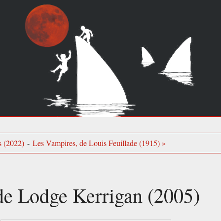
s (2022)
-
Les Vampires, de Louis Feuillade (1915) »
de Lodge Kerrigan (2005)