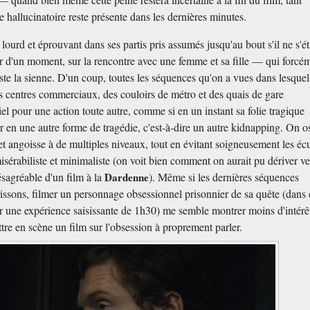
e hallucinatoire reste présente dans les dernières minutes.
s lourd et éprouvant dans ses partis pris assumés jusqu'au bout s'il ne s'ét
ir d'un moment, sur la rencontre avec une femme et sa fille — qui forcé
ste la sienne. D'un coup, toutes les séquences qu'on a vues dans lesquell
es centres commerciaux, des couloirs de métro et des quais de gare
el pour une action toute autre, comme si en un instant sa folie tragique
r en une autre forme de tragédie, c'est-à-dire un autre kidnapping. On os
 et angoisse à de multiples niveaux, tout en évitant soigneusement les écu
isérabiliste et minimaliste (on voit bien comment on aurait pu dériver ve
sagréable d'un film à la
Dardenne
). Même si les dernières séquences
issons, filmer un personnage obsessionnel prisonnier de sa quête (dans 
r une expérience saisissante de 1h30) me semble montrer moins d'intérêt
ttre en scène un film sur l'obsession à proprement parler.