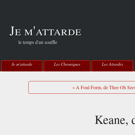
Je m'attarde
le temps d'un souffle
Je m'attarde
Les Chroniques
Les Attardés
« A Foul Form, de Thee Oh See
Keane, 