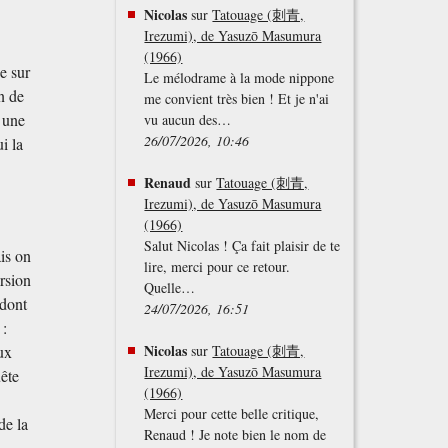
Nicolas
sur
Tatouage (刺青,
Irezumi), de Yasuzō Masumura
(1966)
e sur
Le mélodrame à la mode nippone
on de
me convient très bien ! Et je n'ai
c une
vu aucun des…
26/07/2026, 10:46
i la
Renaud
sur
Tatouage (刺青,
Irezumi), de Yasuzō Masumura
(1966)
Salut Nicolas ! Ça fait plaisir de te
is on
lire, merci pour ce retour.
ersion
Quelle…
 dont
24/07/2026, 16:51
 :
Nicolas
ux
sur
Tatouage (刺青,
Irezumi), de Yasuzō Masumura
uête
(1966)
Merci pour cette belle critique,
de la
Renaud ! Je note bien le nom de