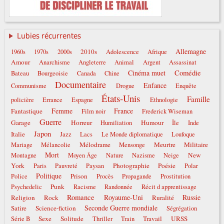
Lubies récurrentes
Allemagne
2010s
1960s
1970s
2000s
Adolescence
Afrique
Amour
Anarchisme
Angleterre
Animal
Argent
Assassinat
Comédie
Cinéma muet
Bateau
Bourgeoisie
Canada
Chine
Documentaire
Enfance
Communisme
Drogue
Enquête
États-Unis
Famille
policière
Errance
Espagne
Ethnologie
Femme
France
Fantastique
Film noir
Frederick Wiseman
Guerre
Garage
Horreur
Humour
Humiliation
Île
Inde
Japon
Italie
Jazz
Lacs
Le Monde diplomatique
Loufoque
Mélodrame
Meurtre
Militaire
Mariage
Mélancolie
Mensonge
Mort
New
Montagne
Moyen Âge
Nature
Nazisme
Neige
York
Photographie
Poésie
Paris
Pauvreté
Paysan
Polar
Politique
Prison
Police
Procès
Propagande
Prostitution
Punk
Psychedelic
Racisme
Randonnée
Récit d apprentissage
Romance
Royaume-Uni
Russie
Religion
Rock
Ruralité
Seconde Guerre mondiale
Satire
Science-fiction
Ségrégation
Sexe
Solitude
Travail
URSS
Série B
Thriller
Train