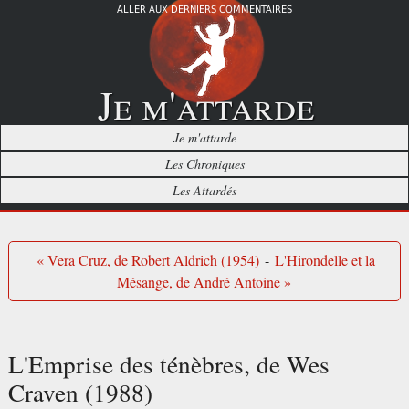
ALLER AUX DERNIERS COMMENTAIRES
Je m'attarde
Je m'attarde
Les Chroniques
Les Attardés
« Vera Cruz, de Robert Aldrich (1954)
-
L'Hirondelle et la
Mésange, de André Antoine »
L'Emprise des ténèbres, de Wes
Craven (1988)