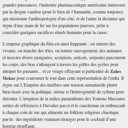
grandes puissances, l'industrie pharmaceutique américaine intéressée
par la drogue vaudou (pour le bien de l’humanité, comme toujours)
qui missionne l'anthropologue d'un côté, et de l'autre la dictature qui
règne d'une main de fer sur les populations pauvres, prête à
concéder quelques sacrifices rituels humains pour la cause.
L'emprise graphique du film est ainsi frappante : on enterre des
vivants, on tranche des têtes, on torture sauvagement, des animaux
et insectes divers (araignées, scorpions, asticots, serpents) parcourent
les corps, des bras s'allongent à travers les grilles des geôles pour
attraper les passants... et ce visage effrayant si particulier de
Zakes
Mokae
pour couronner le tout dans cette représentation de l'enfer. Il
règne sur L'Emprise des ténèbres une tension surnaturelle plutôt
bien tissée avec la politique, même si l'hétérogénéité de rythme peut
dérouter. L'irruption de la milice paramilitaire des Tontons Macoutes
serties de références à Duvalier par-ci et le cauchemar en embuscade
à chaque coin de rue qui alimente un folklore religieux chaotique
par-là : des ingrédients vraiment étranges pour le cocktail d’une
horreur étouffante.