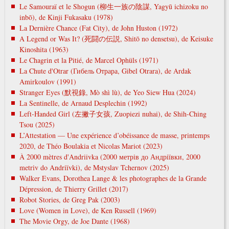
Le Samouraï et le Shogun (柳生一族の陰謀, Yagyū ichizoku no
inbō), de Kinji Fukasaku (1978)
La Dernière Chance (Fat City), de John Huston (1972)
A Legend or Was It? (死闘の伝説, Shitō no densetsu), de Keisuke
Kinoshita (1963)
Le Chagrin et la Pitié, de Marcel Ophüls (1971)
La Chute d'Otrar (Гибель Отрара, Gibel Otrara), de Ardak
Amirkoulov (1991)
Stranger Eyes (默視錄, Mò shì lù), de Yeo Siew Hua (2024)
La Sentinelle, de Arnaud Desplechin (1992)
Left-Handed Girl (左撇子女孩, Zuopiezi nuhai), de Shih-Ching
Tsou (2025)
L’Attestation — Une expérience d’obéissance de masse, printemps
2020, de Théo Boulakia et Nicolas Mariot (2023)
À 2000 mètres d'Andriivka (2000 метрів до Андріївки, 2000
metrіv do Andrіїvki), de Mstyslav Tchernov (2025)
Walker Evans, Dorothea Lange & les photographes de la Grande
Dépression, de Thierry Grillet (2017)
Robot Stories, de Greg Pak (2003)
Love (Women in Love), de Ken Russell (1969)
The Movie Orgy, de Joe Dante (1968)