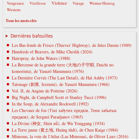
Violence
Werner Herzog
Vengeance
Vieillesse
Voyage
Western
Tous les mots-clés
Dernières bafouilles
Les Bas-fonds de Frisco (Thieves' Highway), de Jules Dassin (1949)
Hundreds of Beavers, de Mike Cheslik (2024)
Hairspray, de John Waters (1988)
La Berceuse de la grande terre (大地の子守唄, Daichi no
komoriuta), de Yasuzō Masumura (1976)
La Dernière Corvée (The Last Detail), de Hal Ashby (1973)
Tatouage (刺青, Irezumi), de Yasuzō Masumura (1966)
Vol. II, de Angine de Poitrine (2026)
Big Night, de Campbell Scott et Stanley Tucci (1996)
In the Soup, de Alexandre Rockwell (1992)
Les Chevaux de feu (Тіні забутих предків, Тени забытых
предков), de Sergueï Paradjanov (1965)
La Divine (神女, Shén nǚ), de Wu Yonggang (1934)
La Terre jaune (黄土地, Huáng tǔdì), de Chen Kaige (1984)
Mimosas, la voie de l'Atlas (Las Mimosas), de Óliver Laxe (2016)