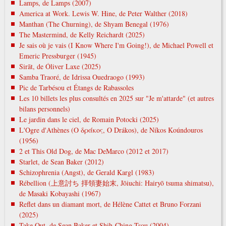
Lamps, de Lamps (2007)
America at Work. Lewis W. Hine, de Peter Walther (2018)
Manthan (The Churning), de Shyam Benegal (1976)
The Mastermind, de Kelly Reichardt (2025)
Je sais où je vais (I Know Where I'm Going!), de Michael Powell et
Emeric Pressburger (1945)
Sirāt, de Óliver Laxe (2025)
Samba Traoré, de Idrissa Ouedraogo (1993)
Pic de Tarbésou et Étangs de Rabassoles
Les 10 billets les plus consultés en 2025 sur "Je m'attarde" (et autres
bilans personnels)
Le jardin dans le ciel, de Romain Potocki (2025)
L'Ogre d'Athènes (Ο δράκος, O Drákos), de Níkos Koúndouros
(1956)
2 et This Old Dog, de Mac DeMarco (2012 et 2017)
Starlet, de Sean Baker (2012)
Schizophrenia (Angst), de Gerald Kargl (1983)
Rébellion (上意討ち 拝領妻始末, Jōiuchi: Hairyō tsuma shimatsu),
de Masaki Kobayashi (1967)
Reflet dans un diamant mort, de Hélène Cattet et Bruno Forzani
(2025)
Take Out, de Sean Baker et Shih-Ching Tsou (2004)