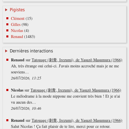
Pigistes
Clément
(15)
Gilles
(98)
Nicolas
(4)
Renaud
(1483)
Dernières interactions
Renaud
sur
Tatouage (刺青, Irezumi), de Yasuzō Masumura (1966)
Ah, très étrange oui celui-ci. J'avais moins accroché mais je ne me
souviens…
26/07/2026, 13:25
Nicolas
sur
Tatouage (刺青, Irezumi), de Yasuzō Masumura (1966)
Le mélodrame à la mode nippone me convient très bien ! Et je n'ai
vu aucun des…
26/07/2026, 10:46
Renaud
sur
Tatouage (刺青, Irezumi), de Yasuzō Masumura (1966)
Salut Nicolas ! Ça fait plaisir de te lire, merci pour ce retour.