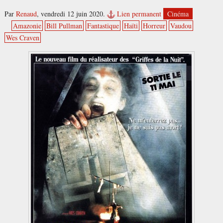
Par
Renaud
,
vendredi 12 juin 2020.
Lien permanent
Cinéma
Amazonie
Bill Pullman
Fantastique
Haïti
Horreur
Vaudou
Wes Craven