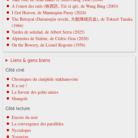
À l'ouest des rails (铁西区, Tiě xī qū), de Wang Bing (2003)
I Got Heaven, de Mannequin Pussy (2024)
The Betrayal (Daisatsujin orochi, 大殺陣雄呂血), de Tokuzō Tanaka
(1966)
Tardes de soledad, de Albert Serra (2025)
Alpinistes de Staline, de Cédric Gras (2020)
On the Bowery, de Lionel Rogosin (1956)
Liens & gens biens
Côté ciné
Chroniques du cinéphile stakhanoviste
Il a osé !
La Saveur des goûts amers
Shangols
Côté lecture
Encore du noir
La convergence des parallèles
Nyctalopes
Yossarian